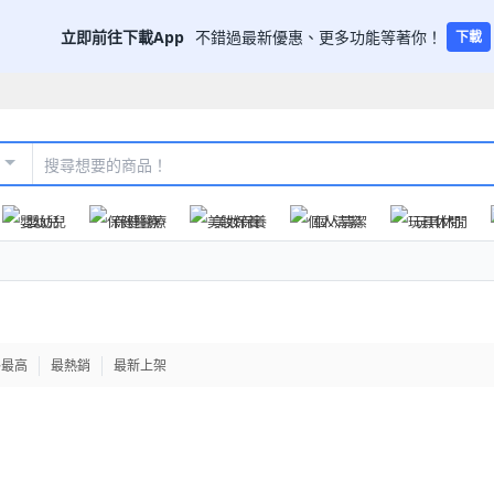
立即前往下載App
不錯過最新優惠、更多功能等著你！
下載
嬰幼兒
保健醫療
美妝保養
個人清潔
玩具休閒
格最高
最熱銷
最新上架