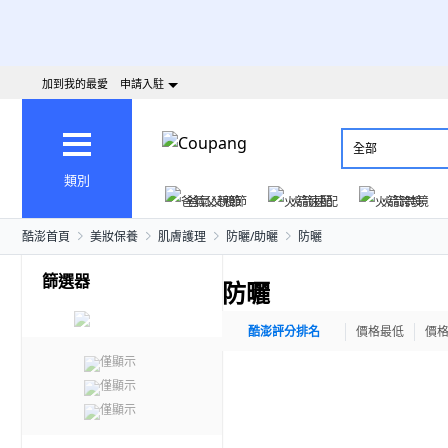
加到我的最愛
申請入駐
全部
類別
爸氣父親節
火箭速配
火箭跨境
酷澎首頁
美妝保養
肌膚護理
防曬/助曬
防曬
篩選器
防曬
酷澎評分排名
價格最低
價
僅顯示
僅顯示
僅顯示