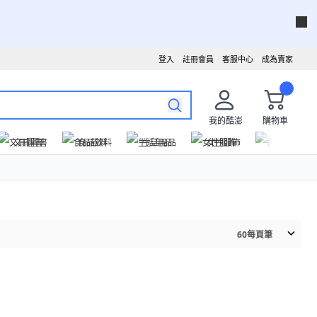
登入
註冊會員
客服中心
成為賣家
我的酷澎
購物車
文具圖書
食品飲料
生活用品
女性服飾
運動戶外
60
每頁筆