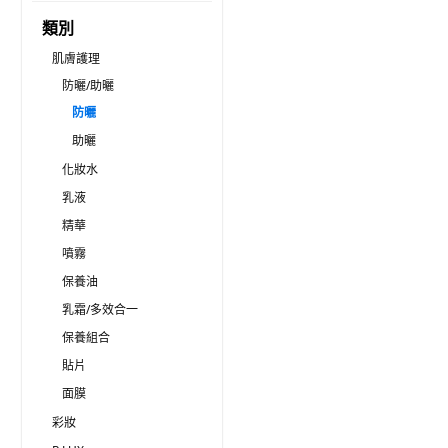
類別
肌膚護理
防曬/助曬
防曬
助曬
化妝水
乳液
精華
噴霧
保養油
乳霜/多效合一
保養組合
貼片
面膜
彩妝