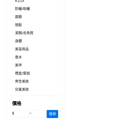
R.LUX
防曬/助曬
面膜
頭髮
潔顏/去角質
身體
美容用品
香水
美甲
禮盒/套組
男性美妝
兒童美妝
價格
$
~
搜尋