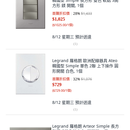
韓國型 Simple 長方形 雙色 軟鋁 3開
方形 鎂 開關, 1個
首購折扣價
28
%
$1,433
$1,025
(
$1025.00/1個
)
8/12 星期三
預計送達
(
1
)
Legrand 羅格朗 歐洲配線器具 Ateo
韓國型 Simple 單色 2聯 上下操作 圓
形開關 白色, 1個
首購折扣價
32
%
$1,076
$729
(
$729.00/1個
)
8/12 星期三
預計送達
(
1
)
Legrand 羅格朗 Arteor Simple 長方