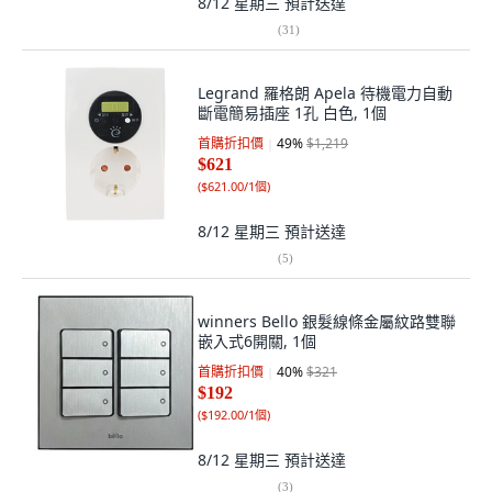
8/12 星期三
預計送達
(
31
)
Legrand 羅格朗 Apela 待機電力自動
斷電簡易插座 1孔 白色, 1個
首購折扣價
49
%
$1,219
$621
(
$621.00/1個
)
8/12 星期三
預計送達
(
5
)
winners Bello 銀髮線條金屬紋路雙聯
嵌入式6開關, 1個
首購折扣價
40
%
$321
$192
(
$192.00/1個
)
8/12 星期三
預計送達
(
3
)