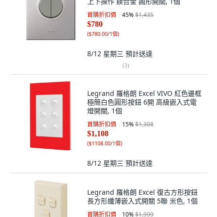
上下操作 鎂合金 圓形開關, 1個
首購折扣價
45
%
$1,435
$780
(
$780.00/1個
)
8/12 星期三
預計送達
(
3
)
Legrand 羅格朗 Excel VIVO 紅色邊框
極簡白色圓形按鈕 6開 高級嵌入式電
燈開關, 1個
首購折扣價
15
%
$1,308
$1,108
(
$1108.00/1個
)
8/12 星期三
預計送達
Legrand 羅格朗 Excel 復古方形按鈕
長方形纖薄嵌入式開關 5聯 米色, 1個
首購折扣價
10
%
$1,999