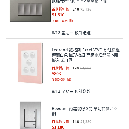
形橫式單色鎂合金4開開關, 1個
首購折扣價
24
%
$2,136
$1,610
(
$1610.00/1個
)
8/12 星期三
預計送達
Legrand 羅格朗 Excel VIVO 粉紅邊框
極簡白色 圓形按鈕 高級電燈開關 5開
嵌入式, 1個
首購折扣價
19
%
$1,003
$803
(
$803.00/1個
)
8/12 星期三
預計送達
Boedam 內建跳線 3開 單切開關, 10
個
首購折扣價
14
%
$1,380
$1,180