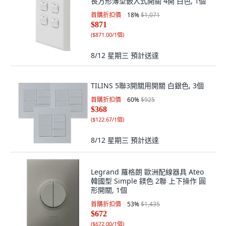
長方形薄型嵌入式開關 4開 白色, 1個
首購折扣價
18
%
$1,071
$871
(
$871.00/1個
)
8/12 星期三
預計送達
TILINS 5聯3開關用開關 白銀色, 3個
首購折扣價
60
%
$925
$368
(
$122.67/1個
)
8/12 星期三
預計送達
Legrand 羅格朗 歐洲配線器具 Ateo
韓國型 Simple 鎂色 2聯 上下操作 圓
形開關, 1個
首購折扣價
53
%
$1,435
$672
(
$672.00/1個
)