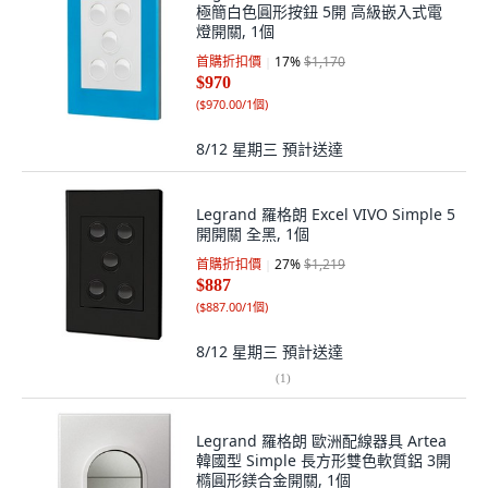
極簡白色圓形按鈕 5開 高級嵌入式電
燈開關, 1個
首購折扣價
17
%
$1,170
$970
(
$970.00/1個
)
8/12 星期三
預計送達
Legrand 羅格朗 Excel VIVO Simple 5
開開關 全黑, 1個
首購折扣價
27
%
$1,219
$887
(
$887.00/1個
)
8/12 星期三
預計送達
(
1
)
Legrand 羅格朗 歐洲配線器具 Artea
韓國型 Simple 長方形雙色軟質鋁 3開
橢圓形鎂合金開關, 1個