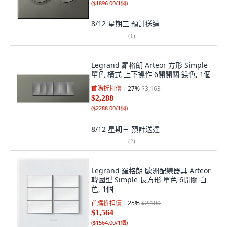
(
$1896.00/1個
)
8/12 星期三
預計送達
(
1
)
Legrand 羅格朗 Arteor 方形 Simple
單色 橫式 上下操作 6開開關 鎂色, 1個
首購折扣價
27
%
$3,163
$2,288
(
$2288.00/1個
)
8/12 星期三
預計送達
(
2
)
Legrand 羅格朗 歐洲配線器具 Arteor
韓國型 Simple 長方形 單色 6開關 白
色, 1個
首購折扣價
25
%
$2,100
$1,564
(
$1564.00/1個
)