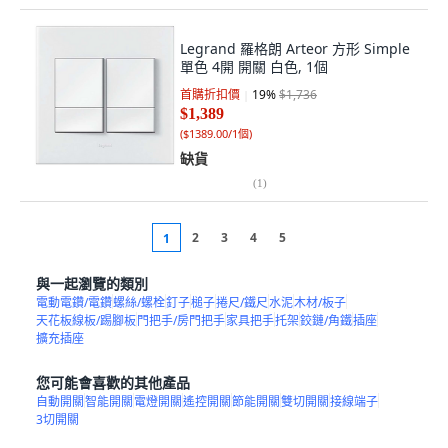
Legrand 羅格朗 Arteor 方形 Simple
單色 4開 開關 白色, 1個
首購折扣價
19
%
$1,736
$1,389
(
$1389.00/1個
)
缺貨
(
1
)
2
3
4
5
1
與一起瀏覽的類別
電動電鑽/電鑽
螺絲/螺栓
釘子
槌子
捲尺/鐵尺
水泥
木材/板子
天花板線板/踢腳板
門把手/房門把手
家具把手
托架
鉸鏈/角鐵
插座
擴充插座
您可能會喜歡的其他產品
自動開關
智能開關
電燈開關
遙控開關
節能開關
雙切開關
接線端子
3切開關