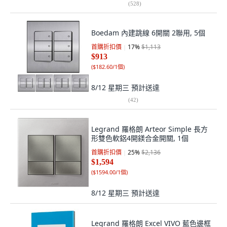
(
528
)
Boedam 內建跳線 6開關 2聯用, 5個
首購折扣價
17
%
$1,113
$913
(
$182.60/1個
)
8/12 星期三
預計送達
(
42
)
Legrand 羅格朗 Arteor Simple 長方
形雙色軟鋁4開鎂合金開關, 1個
首購折扣價
25
%
$2,136
$1,594
(
$1594.00/1個
)
8/12 星期三
預計送達
Legrand 羅格朗 Excel VIVO 藍色邊框