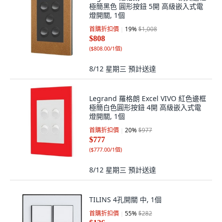
極簡黑色 圓形按鈕 5開 高級嵌入式電
燈開關, 1個
首購折扣價
19
%
$1,008
$808
(
$808.00/1個
)
8/12 星期三
預計送達
Legrand 羅格朗 Excel VIVO 紅色邊框
極簡白色圓形按鈕 4開 高級嵌入式電
燈開關, 1個
首購折扣價
20
%
$977
$777
(
$777.00/1個
)
8/12 星期三
預計送達
TILINS 4孔開關 中, 1個
首購折扣價
55
%
$282