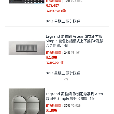
首購折扣價
10
%
$28,552
$25,437
(
$25437.00/1個
)
8/12 星期三
預計送達
Legrand 羅格朗 Arteor 韓式正方形
Simple 雙色軟鋁橫式上下操作6孔鎂
合金開關, 1個
首購折扣價
24
%
$3,161
$2,390
(
$2390.00/1個
)
8/12 星期三
預計送達
(
2
)
Legrand 羅格朗 歐洲配線器具 Ateo
韓國型 Simple 鎂色 6開關, 1個
首購折扣價
35
%
$2,923
$1,896