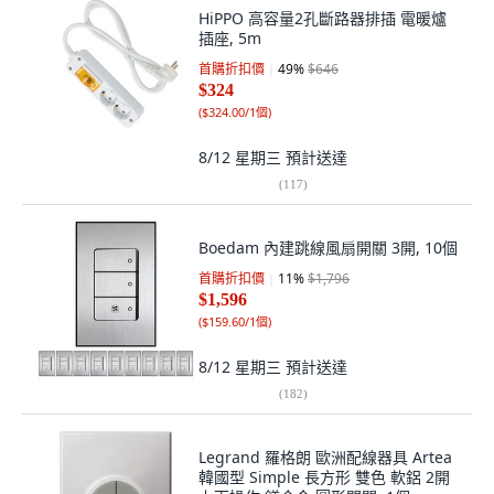
HiPPO 高容量2孔斷路器排插 電暖爐
插座, 5m
首購折扣價
49
%
$646
$324
(
$324.00/1個
)
8/12 星期三
預計送達
(
117
)
Boedam 內建跳線風扇開關 3開, 10個
首購折扣價
11
%
$1,796
$1,596
(
$159.60/1個
)
8/12 星期三
預計送達
(
182
)
Legrand 羅格朗 歐洲配線器具 Artea
韓國型 Simple 長方形 雙色 軟鋁 2開