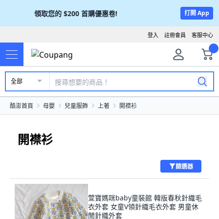
領取您的
$200
首購優惠卷!
打開 App
登入
註冊會員
客服中心
全部
酷澎首頁
母嬰
兒童服飾
上著
開襟衫
開襟衫
篩選器
萱寶媽咪baby童裝館 韓版春秋針織毛
衣外套 女童V領針織毛衣外套 男童休
閒針織外套