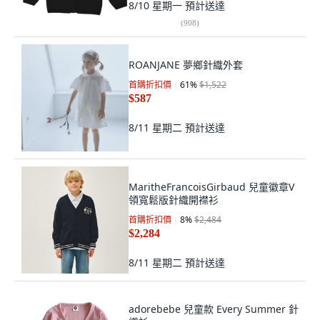
8/10 星期一
預計送達
(
908
)
ROANJANE 夢鄉針織外套
首購折扣價
61
%
$1,522
$587
8/11 星期二
預計送達
MaritheFrancoisGirbaud 兒童徽章V
領寬鬆版針織開襟衫
首購折扣價
8
%
$2,484
$2,284
8/11 星期二
預計送達
adorebebe 兒童款 Every Summer 針