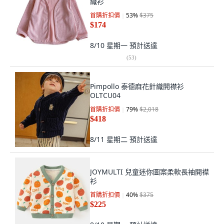
織衫
首購折扣價
53
%
$375
$174
8/10 星期一
預計送達
(
53
)
Pimpollo 泰德麻花針織開襟衫
OLTCU04
首購折扣價
79
%
$2,018
$418
8/11 星期二
預計送達
JOYMULTI 兒童迷你圖案柔軟長袖開襟
衫
首購折扣價
40
%
$375
$225