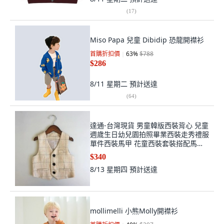
(
17
)
Miso Papa 兒童 Dibidip 恐龍開襟衫
首購折扣價
63
%
$788
$286
8/11 星期二
預計送達
(
64
)
達通-台灣現貨 男童韓版西裝背心 兒童
週歲生日幼兒園拍照畢業西裝走秀禮服
單件西裝馬甲 花童西裝套裝搭配馬甲
男寶條紋背心
$340
8/13 星期四
預計送達
mollimelli 小熊Molly開襟衫