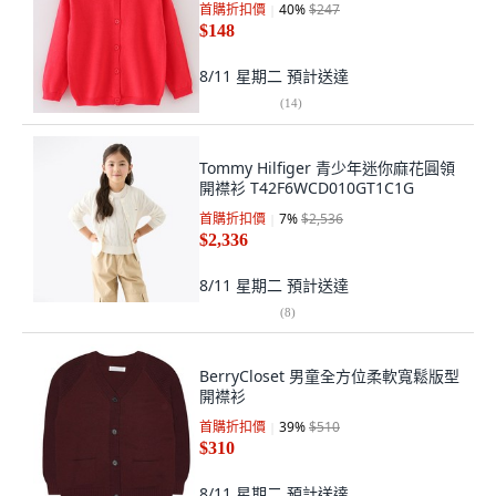
首購折扣價
40
%
$247
$148
8/11 星期二
預計送達
(
14
)
Tommy Hilfiger 青少年迷你麻花圓領
開襟衫 T42F6WCD010GT1C1G
首購折扣價
7
%
$2,536
$2,336
8/11 星期二
預計送達
(
8
)
BerryCloset 男童全方位柔軟寬鬆版型
開襟衫
首購折扣價
39
%
$510
$310
8/11 星期二
預計送達