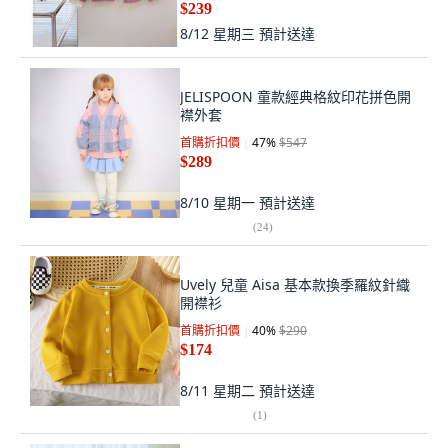
$239
8/12 星期三
預計送達
JELISPOON 童款經典格紋印花拼色開
襟外套
首購折扣價
47
%
$547
$289
8/10 星期一
預計送達
(
24
)
Uvely 兒童 Aisa 基本款換季羅紋針織
開襟衫
首購折扣價
40
%
$290
$174
8/11 星期二
預計送達
(
1
)