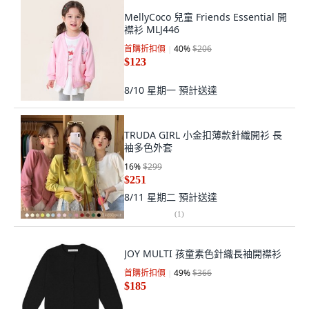
MellyCoco 兒童 Friends Essential 開
襟衫 MLJ446
首購折扣價
40
%
$206
$123
8/10 星期一
預計送達
TRUDA GIRL 小金扣薄款針織開衫 長
袖多色外套
16
%
$299
$251
8/11 星期二
預計送達
(
1
)
JOY MULTI 孩童素色針織長袖開襟衫
首購折扣價
49
%
$366
$185