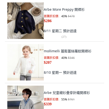
Arbe More Preppy 開襟衫
首購折扣價
40
%
$478
$286
8/11 星期二
預計送達
(
27
)
mollimelli 蓬鬆蕾絲羅紋開襟衫
首購折扣價
40
%
$346
$207
8/10 星期一
預計送達
Arbe 兒童襯衫疊穿針織開襟衫
首購折扣價
55
%
$761
$339