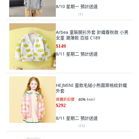
8/10 星期一
預計送達
(
1
)
Arbea 童裝開衫外套 針織春秋款 小男
女童 潮薄款 百搭 C189
$149
8/11 星期二
預計送達
HEJMINI 童款毛絨小熊圖案格紋針織
外套
首購折扣價
40
%
$487
$292
8/11 星期二
預計送達
(
15
)