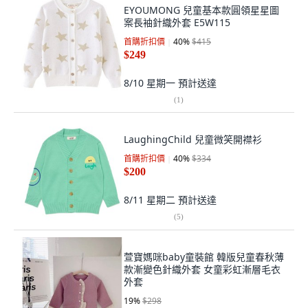
EYOUMONG 兒童基本款圓領星星圖
案長袖針織外套 E5W115
首購折扣價
40
%
$415
$249
8/10 星期一
預計送達
(
1
)
LaughingChild 兒童微笑開襟衫
首購折扣價
40
%
$334
$200
8/11 星期二
預計送達
(
5
)
萱寶媽咪baby童裝館 韓版兒童春秋薄
款漸變色針織外套 女童彩虹漸層毛衣
外套
19
%
$298