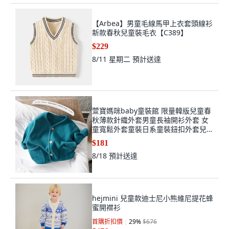
【Arbea】男童毛線馬甲上衣套頭線衫
新款春秋兒童裝毛衣【C389】
$229
8/11 星期二
預計送達
萱寶媽咪baby童裝館 限量韓版兒童春
秋薄款針織外套男童長袖開衫外套 女
童寬鬆外套童裝日系童裝鈕扣外套兒童
針織外套女童外套熱門百搭
$181
8/18
預計送達
hejmini 兒童款迪士尼小熊維尼提花蜂
蜜開襟衫
首購折扣價
29
%
$676