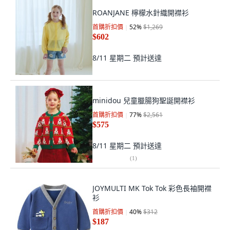
ROANJANE 檸檬水針織開襟衫
首購折扣價
52
%
$1,269
$602
8/11 星期二
預計送達
minidou 兒童臘腸狗聖誕開襟衫
首購折扣價
77
%
$2,561
$575
8/11 星期二
預計送達
(
1
)
JOYMULTI MK Tok Tok 彩色長袖開襟
衫
首購折扣價
40
%
$312
$187