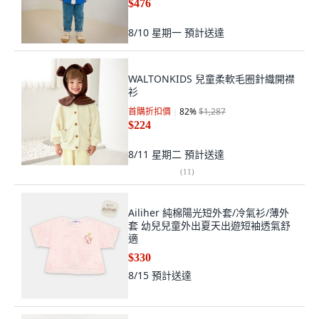
$476
8/10 星期一
預計送達
WALTONKIDS 兒童柔軟毛圈針織開襟
衫
首購折扣價
82
%
$1,287
$224
8/11 星期二
預計送達
(
11
)
Ailiher 純棉陽光短外套/冷氣衫/薄外
套 幼兒兒童外出夏天出遊短袖透氣舒
適
$330
8/15
預計送達