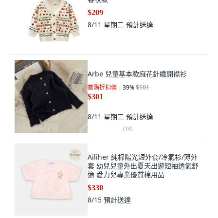
$209
8/11 星期二
預計送達
Arbe 兒童基本款麻花針織開襟衫
首購折扣價
39
%
$501
$301
8/11 星期二
預計送達
(
14
)
Ailiher 純棉陽光短外套/冷氣衫/薄外
套 幼兒兒童外出夏天出遊短袖透氣舒
適 愛力兒專業優質棉用品
$330
8/15
預計送達