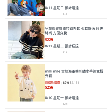
8/11 星期二
預計送達
(
1
)
兒童條紋針織拉鍊外套 柔軟舒適 經典
時尚 方便穿脫
$229
8/11 星期二
預計送達
(
1
)
milk mile 童款海軍熊刺繡水手領寬鬆
外套
首購折扣價
87
%
$2,131
$256
8/10 星期一
預計送達
(
23
)