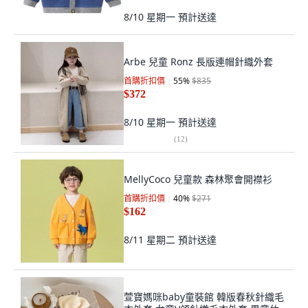
8/10 星期一
預計送達
Arbe 兒童 Ronz 長版連帽針織外套
首購折扣價
55
%
$835
$372
8/10 星期一
預計送達
(
12
)
MellyCoco 兒童款 森林聚會開襟衫
首購折扣價
40
%
$271
$162
8/11 星期二
預計送達
萱寶媽咪baby童裝館 韓版春秋針織毛