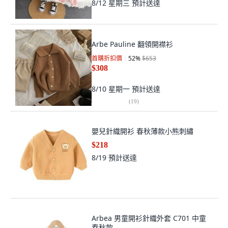
8/12 星期三
預計送達
Arbe Pauline 翻領開襟衫
首購折扣價
52
%
$653
$308
8/10 星期一
預計送達
(
19
)
嬰兒針織開衫 春秋薄款小熊刺繡
$218
8/19
預計送達
Arbea 男童開衫針織外套 C701 中童
春秋款