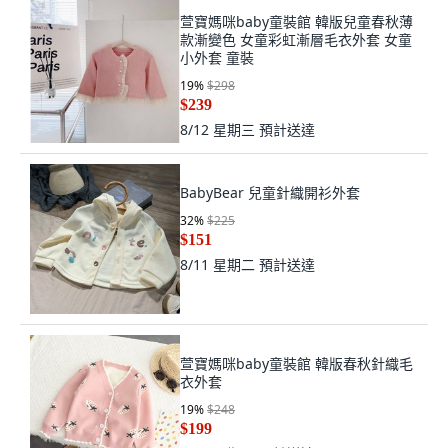
萱寶媽咪baby童裝館 韓版兒童春秋薄
款漸變色 女童彩虹漸層毛衣外套 女童
小外套 童裝
19
%
$298
$239
8/12 星期三
預計送達
BabyBear 兒童針織開衫外套
32
%
$225
$151
8/11 星期二
預計送達
萱寶媽咪baby童裝館 韓版春秋針織毛
衣外套
19
%
$248
$199