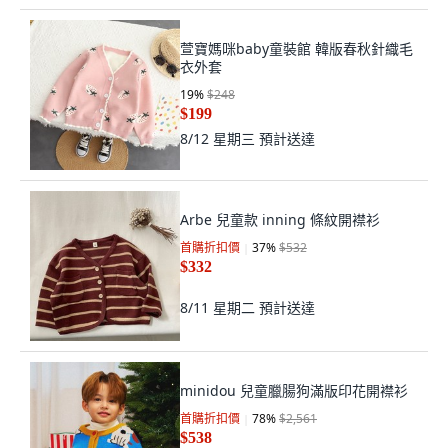
萱寶媽咪baby童裝館 韓版春秋針織毛
衣外套
19
%
$248
$199
8/12 星期三
預計送達
Arbe 兒童款 inning 條紋開襟衫
首購折扣價
37
%
$532
$332
8/11 星期二
預計送達
minidou 兒童臘腸狗滿版印花開襟衫
首購折扣價
78
%
$2,561
$538