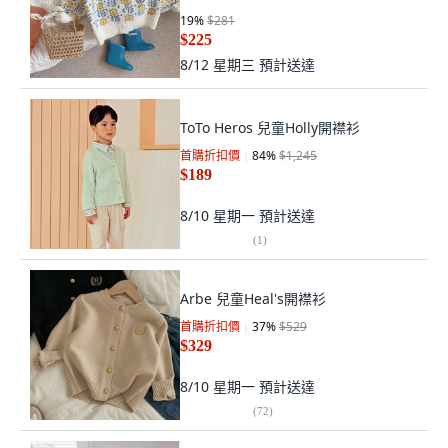
19
%
$281
$225
8/12 星期三
預計送達
ToTo Heros 兒童Holly開襟衫
首購折扣價
84
%
$1,245
$189
8/10 星期一
預計送達
(
1
)
Arbe 兒童Heal's開襟衫
首購折扣價
37
%
$529
$329
8/10 星期一
預計送達
(
72
)