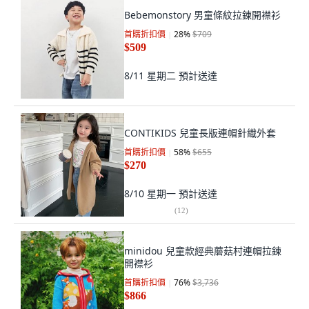
Bebemonstory 男童條紋拉鍊開襟衫
首購折扣價
28
%
$709
$509
8/11 星期二
預計送達
CONTIKIDS 兒童長版連帽針織外套
首購折扣價
58
%
$655
$270
8/10 星期一
預計送達
(
12
)
minidou 兒童款經典蘑菇村連帽拉鍊
開襟衫
首購折扣價
76
%
$3,736
$866