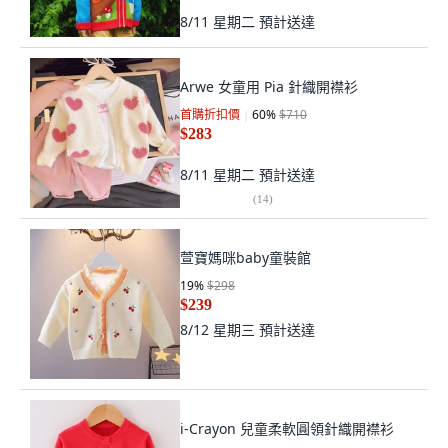
8/11 星期二
預計送達
Arwe 女童用 Pia 針織開襟衫
首購折扣價
60
%
$710
$283
8/11 星期二
預計送達
(
14
)
萱寶媽咪baby童裝館
19
%
$298
$239
8/12 星期三
預計送達
i-Crayon 兒童柔軟圓領針織開襟衫