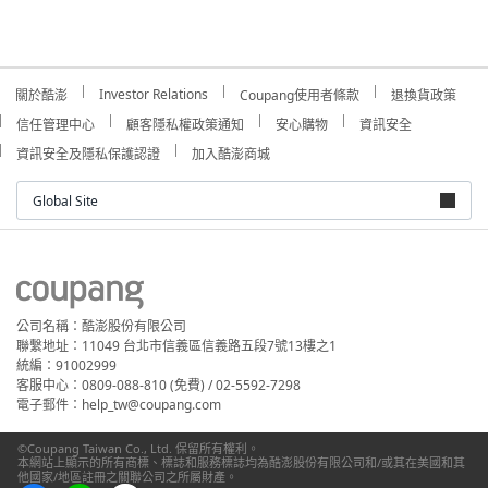
Investor Relations
關於酷澎
Coupang使用者條款
退換貨政策
信任管理中心
顧客隱私權政策通知
安心購物
資訊安全
資訊安全及隱私保護認證
加入酷澎商城
Global Site
公司名稱：酷澎股份有限公司
聯繫地址：11049 台北市信義區信義路五段7號13樓之1
統編：91002999
客服中心：0809-088-810 (免費) / 02-5592-7298
電子郵件：help_tw@coupang.com
©Coupang Taiwan Co., Ltd. 保留所有權利。
本網站上顯示的所有商標、標誌和服務標誌均為酷澎股份有限公司和/或其在美國和其
他國家/地區註冊之關聯公司之所屬財產。