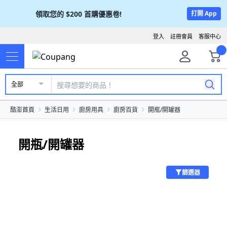
領取您的
$200
首購優惠卷!
打開 App
登入
註冊會員
客服中心
全部
酷澎首頁
生活日用
廚房用具
廚房百貨
開瓶/開罐器
開瓶/開罐器
篩選器