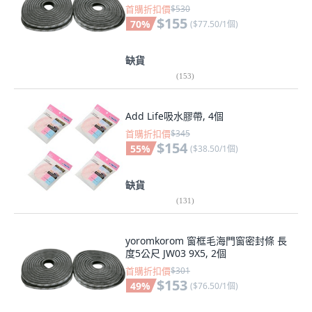
首購折扣價
$530
$155
70
%
(
$77.50/1個
)
缺貨
(
153
)
Add Life吸水膠帶, 4個
首購折扣價
$345
$154
55
%
(
$38.50/1個
)
缺貨
(
131
)
yoromkorom 窗框毛海門窗密封條 長
度5公尺 JW03 9X5, 2個
首購折扣價
$301
$153
49
%
(
$76.50/1個
)