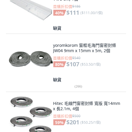
首購折扣價
$186
$111
40
%
(
$111.00/1個
)
缺貨
yoromkorom 窗框毛海門窗密封條
JW04 9mm x 15mm x 5m, 2個
首購折扣價
$540
$107
80
%
(
$53.50/1個
)
缺貨
(
266
)
Hitec 毛線門窗密封條 寬版 寬14mm
x 長2.1m, 4個
首購折扣價
$500
$201
59
%
(
$50.25/1個
)