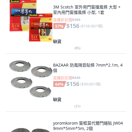
3M Scotch 室外用門窗擋風條 大型 +
室內用門窗擋風條 小型, 1套
首購折扣價
$366
$156
57
%
(
$156.00/1個
)
缺貨
(
85
)
BAZAAR 防風隔音貼條 7mm*2.1m, 4
個
首購折扣價
$436
$156
64
%
(
$39.00/1個
)
缺貨
(
21
)
yoromkorom 窗框莫代爾門縫貼 JW04
9mm*5mm*5m, 2個