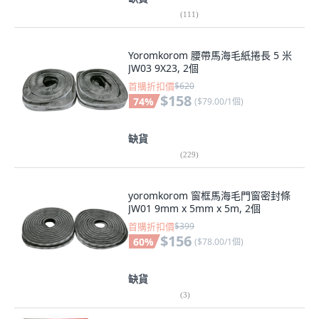
(
111
)
Yoromkorom 腰帶馬海毛紙捲長 5 米
JW03 9X23, 2個
首購折扣價
$620
$158
74
%
(
$79.00/1個
)
缺貨
(
229
)
yoromkorom 窗框馬海毛門窗密封條
JW01 9mm x 5mm x 5m, 2個
首購折扣價
$399
$156
60
%
(
$78.00/1個
)
缺貨
(
3
)