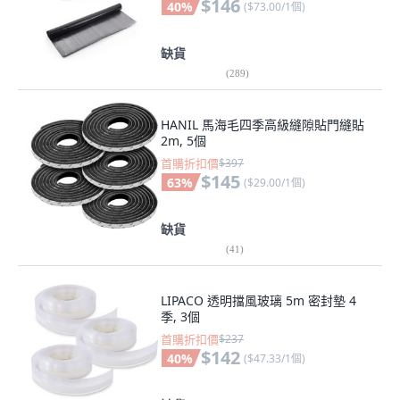
$146
40
%
(
$73.00/1個
)
缺貨
(
289
)
HANIL 馬海毛四季高級縫隙貼門縫貼
2m, 5個
首購折扣價
$397
$145
63
%
(
$29.00/1個
)
缺貨
(
41
)
LIPACO 透明擋風玻璃 5m 密封墊 4
季, 3個
首購折扣價
$237
$142
40
%
(
$47.33/1個
)