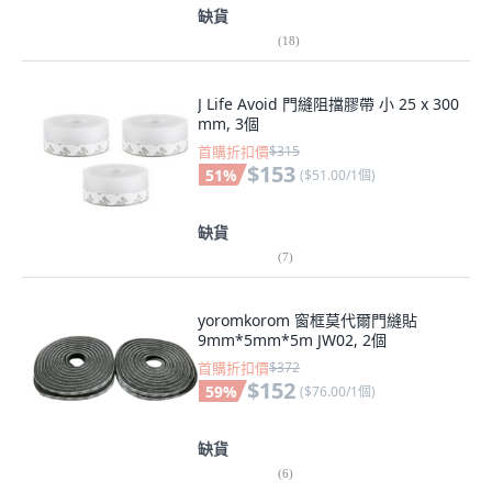
缺貨
(
18
)
J Life Avoid 門縫阻擋膠帶 小 25 x 300
mm, 3個
首購折扣價
$315
$153
51
%
(
$51.00/1個
)
缺貨
(
7
)
yoromkorom 窗框莫代爾門縫貼
9mm*5mm*5m JW02, 2個
首購折扣價
$372
$152
59
%
(
$76.00/1個
)
缺貨
(
6
)