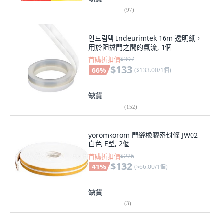
(
97
)
인드림텍 Indeurimtek 16m 透明紙，
用於阻擋門之間的氣流, 1個
首購折扣價
$397
$133
66
%
(
$133.00/1個
)
缺貨
(
152
)
yoromkorom 門縫橡膠密封條 JW02
白色 E型, 2個
首購折扣價
$226
$132
41
%
(
$66.00/1個
)
缺貨
(
3
)