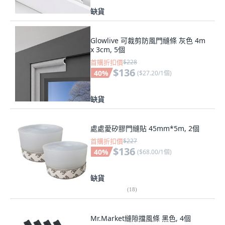
缺貨
Glowlive 可裁剪防風門縫條 灰色 4m
x 3cm, 5個
首購折扣價
$228
$136
40
%
(
$27.20/1個
)
缺貨
處處愛矽膠門縫貼 45mm*5m, 2個
首購折扣價
$227
$136
40
%
(
$68.00/1個
)
缺貨
(
18
)
Mr.Market縫隙擋風條 黑色, 4個