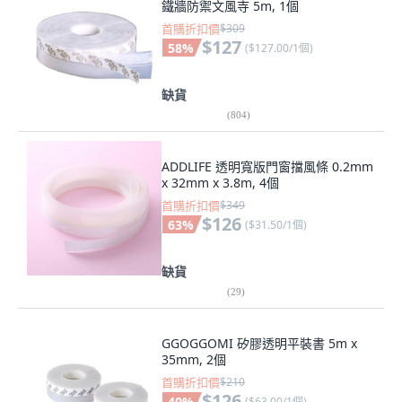
鐵牆防禦文風寺 5m, 1個
首購折扣價
$309
$127
58
%
(
$127.00/1個
)
缺貨
(
804
)
ADDLIFE 透明寬版門窗擋風條 0.2mm
x 32mm x 3.8m, 4個
首購折扣價
$349
$126
63
%
(
$31.50/1個
)
缺貨
(
29
)
GGOGGOMI 矽膠透明平裝書 5m x
35mm, 2個
首購折扣價
$210
$126
40
%
(
$63.00/1個
)