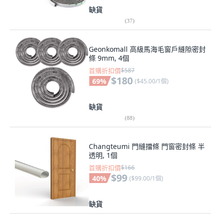
缺貨
(
37
)
Geonkomall 高級馬海毛窗戶縫隙密封
條 9mm, 4個
首購折扣價
$587
$180
69
%
(
$45.00/1個
)
缺貨
(
88
)
Changteumi 門縫擋條 門窗密封條 半
透明, 1個
首購折扣價
$166
$99
40
%
(
$99.00/1個
)
缺貨