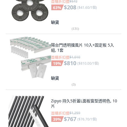
首購折扣價
$572
$208
63
%
(
$41.60/1個
)
缺貨
(
131
)
陽台門透明擋風片 10入+固定板 5入
組, 1套
首購折扣價
$1,010
$810
19
%
(
$810.00/1個
)
缺貨
(
3
)
Zipyo 持久5折蓋L面板窗型透明色, 10
片
首購折扣價
$1,259
$767
39
%
(
$76.70/1個
)