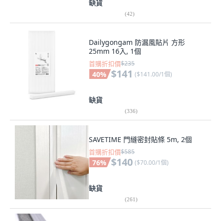
缺貨
(
42
)
Dailygongam 防漏風貼片 方形
25mm 16入, 1個
首購折扣價
$235
$141
40
%
(
$141.00/1個
)
缺貨
(
336
)
SAVETIME 門縫密封貼條 5m, 2個
首購折扣價
$585
$140
76
%
(
$70.00/1個
)
缺貨
(
261
)