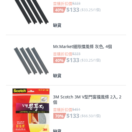
首購折扣價
$223
$133
40
%
(
$33.25/1個
)
缺貨
Mr.Market縫隙擋風條 灰色, 4個
首購折扣價
$223
$133
40
%
(
$33.25/1個
)
缺貨
3M Scotch 3M V型門窗擋風條 2入, 2
個
首購折扣價
$451
$133
70
%
(
$66.50/1個
)
缺貨