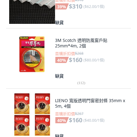
首購折扣價
$310
39
%
(
$62.00/1個
)
缺貨
3M Scotch 透明防風窗戶貼
25mm*4m, 2個
首購折扣價
$268
$160
40
%
(
$80.00/1個
)
缺貨
(
112
)
LIENO 寬版透明門窗密封條 35mm x
5m, 4個
首購折扣價
$267
$160
40
%
(
$40.00/1個
)
缺貨