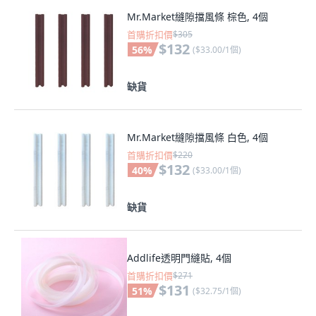
Mr.Market縫隙擋風條 棕色, 4個
首購折扣價
$305
$132
56
%
(
$33.00/1個
)
缺貨
Mr.Market縫隙擋風條 白色, 4個
首購折扣價
$220
$132
40
%
(
$33.00/1個
)
缺貨
Addlife透明門縫貼, 4個
首購折扣價
$271
$131
51
%
(
$32.75/1個
)