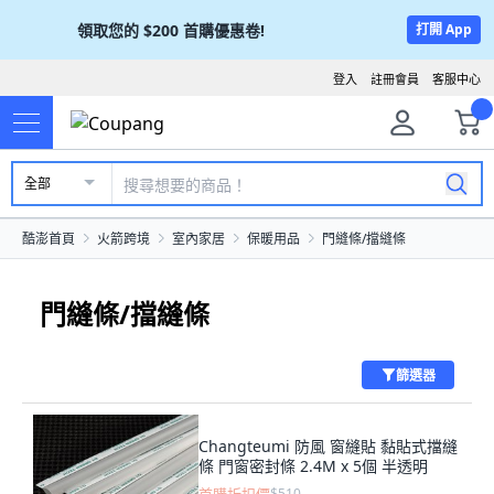
領取您的
$200
首購優惠卷!
打開 App
登入
註冊會員
客服中心
全部
酷澎首頁
火箭跨境
室內家居
保暖用品
門縫條/擋縫條
門縫條/擋縫條
篩選器
Changteumi 防風 窗縫貼 黏貼式擋縫
條 門窗密封條 2.4M x 5個 半透明
$510