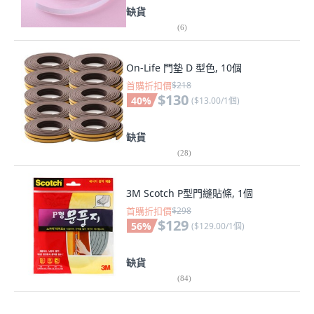
缺貨
(
6
)
On-Life 門墊 D 型色, 10個
首購折扣價
$218
$130
40
%
(
$13.00/1個
)
缺貨
(
28
)
3M Scotch P型門縫貼條, 1個
首購折扣價
$298
$129
56
%
(
$129.00/1個
)
缺貨
(
84
)