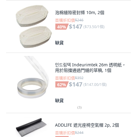
泡棉縫隙密封條 10m, 2個
首購折扣價
$246
$147
40
%
(
$73.50/1個
)
缺貨
인드림텍 Indeurimtek 26m 透明紙，
用於阻擋通過門縫的草稿, 1個
首購折扣價
$392
$147
62
%
(
$147.00/1個
)
缺貨
(
3
)
ADDLIFE 遮光座椅空氣帽 2p, 2個
首購折扣價
$244