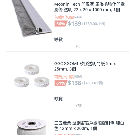
Moonin Tech 門風家 馬海毛強化門擋
風條 透明 22 x 20 x 1000 mm, 1個
首購折扣價
$316
$139
56
%
(
$139.00/1個
)
缺貨
(
6
)
GGOGGOMI 矽膠透明門紙 5m x
25mm, 3個
首購折扣價
$360
$138
61
%
(
$46.00/1個
)
缺貨
(
75
)
三五產業 塑鋼窗窗戶縫隙密封條 純白
色 12mm x 200m, 1個