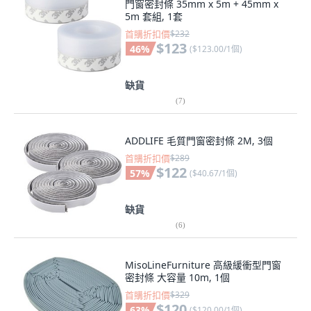
門窗密封條 35mm x 5m + 45mm x
5m 套組, 1套
首購折扣價
$232
$123
46
%
(
$123.00/1個
)
缺貨
(
7
)
ADDLIFE 毛質門窗密封條 2M, 3個
首購折扣價
$289
$122
57
%
(
$40.67/1個
)
缺貨
(
6
)
MisoLineFurniture 高級緩衝型門窗
密封條 大容量 10m, 1個
首購折扣價
$329
$120
63
%
(
$120.00/1個
)