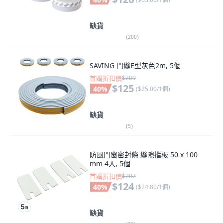
缺貨
(
200
)
SAVING 門縫E型灰色2m, 5個
首購折扣價
$209
$125
40
%
(
$25.00/1個
)
缺貨
(
5
)
防風門窗密封條 縫隙擋板 50 x 100
mm 4入, 5個
首購折扣價
$207
$124
40
%
(
$24.80/1個
)
缺貨