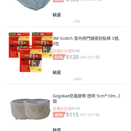
缺貨
(
70
)
3M Scotch 室內用門縫密封貼條 S號,
3包
首購折扣價
$246
$120
51
%
(
$40.00/1個
)
缺貨
(
433
)
Gogokae防風膠帶 透明 5cm*10m, 2
個
首購折扣價
$193
$115
40
%
(
$57.50/1個
)
缺貨