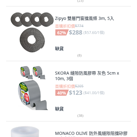
(
23
)
Zipyo 雙層門窗擋風條 3m, 5入
首購折扣價
$774
$288
62
%
(
$57.60/1個
)
缺貨
(
8
)
SKORA 縫隙防風膠帶 灰色 5cm x
10m, 3個
首購折扣價
$205
$123
40
%
(
$41.00/1個
)
缺貨
(
38
)
MONACO OLIVE 防外風縫隙阻擋矽膠