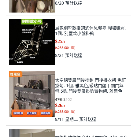
8/20
預計送達
烏龜別墅款掛鈎式休息曬臺 爬坡曬背,
1個, 別墅款小號掛鈎
$255
(
$255.00/1個
)
8/21
預計送達
太空鋁雙層門後掛鉤 門後掛衣架 免釘
掛勾, 1個, 雅黑色,緊貼門麵丨關門無
聲,5鉤,門後雙層掛鉤置物架, 雅黑色
47
%
$502
$265
(
$265.00/1個
)
8/11 星期二
預計送達