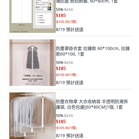
潮防塵 耐刮耐磨, 60*80cm, 1套
50
%
$210
$105
(
$105.00/1個
)
8/19
預計送達
防塵罩掛衣套 拉鍊款 60*100cm, 拉鍊
款60*100, 1套
50
%
$210
$105
(
$105.00/1個
)
8/19
預計送達
防塵衣物罩 大衣收納袋 半透明防潮保
護袋, 白色包邊[60*80CM]1個, 1套
50
%
$210
$105
(
$105.00/1個
)
8/19
預計送達