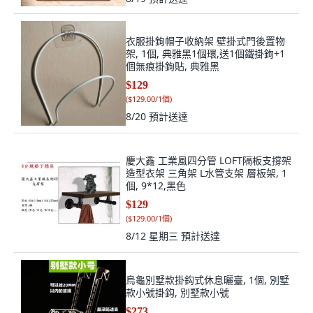
衣服掛鉤帽子收納架 壁掛式門後置物
架, 1個, 典雅黑1個環,送1個鐵掛鉤+1
個無痕掛鉤貼, 典雅黑
$129
(
$129.00/1個
)
8/20
預計送達
慶大鑫 工業風四分管 LOFT隔板支撐架
造型衣架 三角架 L水管支架 層板架, 1
個, 9*12,黑色
$129
(
$129.00/1個
)
8/12 星期三
預計送達
烏龜別墅款掛鈎式休息曬臺, 1個, 別墅
款小號掛鈎, 別墅款小號
$273