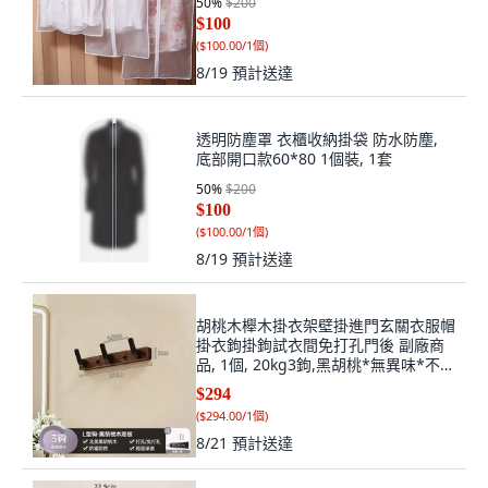
50
%
$200
$100
(
$100.00/1個
)
8/19
預計送達
透明防塵罩 衣櫃收納掛袋 防水防塵,
底部開口款60*80 1個裝, 1套
50
%
$200
$100
(
$100.00/1個
)
8/19
預計送達
胡桃木櫸木掛衣架壁掛進門玄關衣服帽
掛衣鉤掛鉤試衣間免打孔門後 副廠商
品, 1個, 20kg3鉤,黑胡桃*無異味*不傷
衣, 黑色
$294
(
$294.00/1個
)
8/21
預計送達