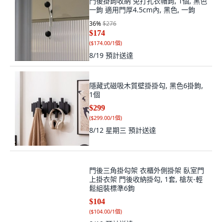
門後掛鉤收納 免打孔衣帽鉤, 1個, 黑色
一鉤 適用門厚4.5cm內, 黑色, 一鉤
36
%
$276
$174
(
$174.00/1個
)
8/19
預計送達
隱藏式磁吸木質壁掛掛勾, 黑色6掛鉤,
1個
$299
(
$299.00/1個
)
8/12 星期三
預計送達
門後三角掛勾架 衣櫃外側掛架 臥室門
上掛衣架 門後收納掛勾, 1套, 槍灰-輕
鬆組裝標準6鉤
$104
(
$104.00/1個
)