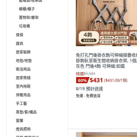
壓縮袋/收納袋
櫥櫃/櫃子
置物架/層架
垃圾桶
傢俱
寢具
居家裝飾
免打孔門後掛衣鉤可伸縮摺疊收
掛鉤臥室衛生間收納掛衣架, 1個,
地毯/地墊
灰色 門後4鉤 可伸縮:如圖
衛浴用品
特價
$1,101
居家修繕
$431
60
%
(
$431.00/1個
)
室內拖鞋
8/19
預計送達
保暖用品
免運 ∙ 免費退貨
手工藝
靠墊/套/織品
窗簾
燈具照明