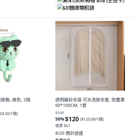
满 $1,500 再省 $75 (王道卡)
$3 酷澎幣回饋
掛鉤, 綠色, 2個
透明磨砂衣袋 可水洗掛衣套, 防塵罩
60*100CM, 1套
$240
24.50/1個
)
$120
50
%
(
$120.00/1個
)
運費 $67
8/20
預計送達