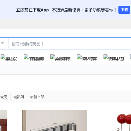
立即前往下載App
不錯過最新優惠、更多功能等著你！
下載
嬰幼兒
保健醫療
美妝保養
個人清潔
玩具休閒
格最高
最熱銷
最新上架