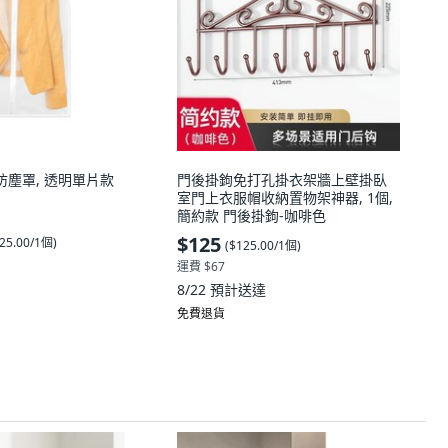
明防塵罩, 透明單片款
門後掛鉤免打孔掛衣架牆上壁掛臥
室門上衣服帽收納置物架神器, 1個,
簡約款 門後掛鉤-咖啡色
$125
25.00/1個
)
(
$125.00/1個
)
運費 $67
8/22
預計送達
免費退貨