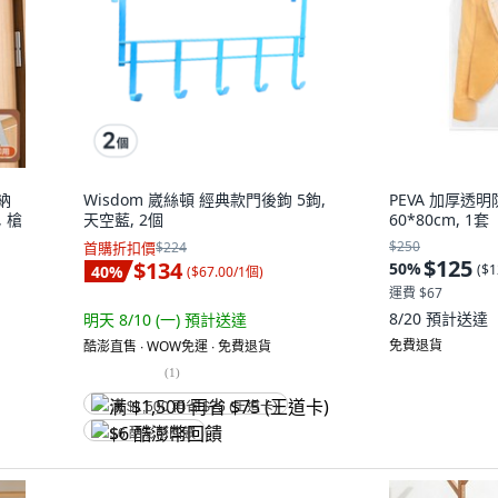
納
Wisdom 崴絲頓 經典款門後鉤 5鉤,
PEVA 加厚透
 槍
天空藍, 2個
60*80cm, 1套
$250
首購折扣價
$224
$125
$134
50
%
(
$1
40
%
(
$67.00/1個
)
運費 $67
8/20
預計送達
明天 8/10 (一)
預計送達
免費退貨
酷澎直售 ∙ WOW免運 ∙ 免費退貨
(
1
)
满 $1,500 再省 $75 (王道卡)
$6 酷澎幣回饋