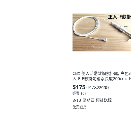
CBX 側入活動款鋼索掛繩, 白色
入-E-E款掛勾鋼索長度200cm, 
$175
(
$175.00/1個
)
運費 $67
8/13 星期四
預計送達
免費退貨