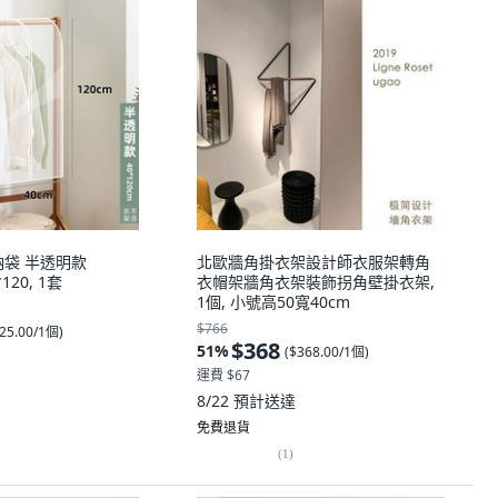
納袋 半透明款
北歐牆角掛衣架設計師衣服架轉角
*120, 1套
衣帽架牆角衣架裝飾拐角壁掛衣架,
1個, 小號高50寬40cm
$766
25.00/1個
)
$368
51
%
(
$368.00/1個
)
運費 $67
8/22
預計送達
免費退貨
(
1
)