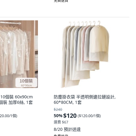
免費退貨
10個裝 60x90cm
防塵掛衣袋 半透明側邊拉鏈設計,
個裝 加厚6絲, 1套
60*80CM, 1套
$240
$120
50
%
20.00/1個
)
(
$120.00/1個
)
運費 $67
8/20
預計送達