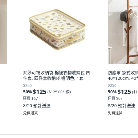
網紗可視收納袋 棉被衣物收納包 四
防塵罩 掛式收
件套, 四件套收納袋 透明色, 1套
40*120cm, 40
$250
$250
$125
$125
50
%
50
%
(
$125.00/1個
)
(
$1
運費 $67
運費 $67
8/20
預計送達
8/20
預計送達
免費退貨
免費退貨