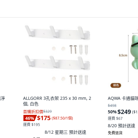
漏淨
ALLGORR 3孔衣架 235 x 30 mm, 2
AQWA 卡通貓咪
個, 白色
$498
$249
首購折扣價
$329
50
%
(
$1
$175
46
%
(
$87.50/1個
)
運費 $67
運費 $195
8/20
預計送達
8/12 星期三
預計送達
免費退貨