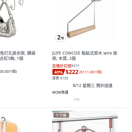
免打孔掛衣架, 糖葫
JLIFE CONCISE 黏貼式原木 wire 掛
古紅5鉤, 1個
架, 木質, 2個
首購折扣價
$371
$222
00.00/1個
)
40
%
(
$111.00/1個
)
運費 $195
8/12 星期三
預計送達
WOW免運
(
24
)