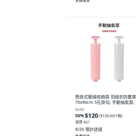
免費退貨
懸掛式壓縮收納袋 羽絨衣防塵罩
70x90cm 5孔掛勾, 手動抽氣泵,
$240
$120
50
%
(
$120.00/1個
)
運費 $67
8/20
預計送達