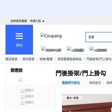
加到我的最愛
申請入駐
全部
類別
澎派中元節
火箭速配
火箭跨境
酷澎首頁
室內家居
收納/整理
其他整理收納用品
門後掛架/門上掛勾
篩選器
門後掛架/門上掛勾
酷澎評分排名
價格最低
價
僅顯示
僅顯示
僅顯示