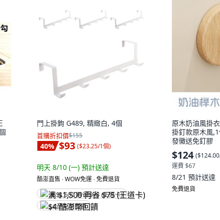
正
門上掛鉤 G489, 精緻白, 4個
原木奶油風掛衣鉤
1個
掛釘款原木風,
首購折扣價
$155
發黴送免釘膠
$93
40
%
(
$23.25/1個
)
$124
(
$124.0
運費 $67
明天 8/10 (一)
預計送達
8/21
預計送達
酷澎直售 ∙ WOW免運 ∙ 免費退貨
免費退貨
满 $1,500 再省 $75 (王道卡)
$4 酷澎幣回饋