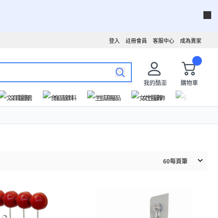
登入
註冊會員
客服中心
成為賣家
我的酷澎
購物車
文具圖書
食品飲料
生活用品
女性服飾
運動戶外
60
每頁筆