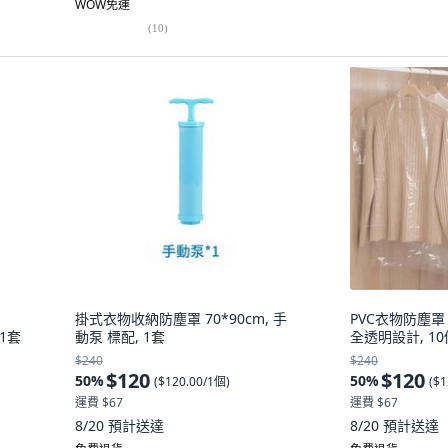
WOW免運
(
10
)
掛式衣物收納防塵罩 70*90cm, 手
PVC衣物防塵罩 
 1套
動泵 標配, 1套
全透明設計, 10
$240
$240
$120
$120
50
%
50
%
(
$120.00/1個
)
(
$1
運費 $67
運費 $67
8/20
預計送達
8/20
預計送達