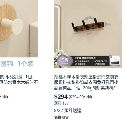
 附免釘膠, 1個,
胡桃木櫸木掛衣架壁掛進門玄關衣
1個防水實木木蠟油不
服帽掛衣鉤掛鉤試衣間免打孔門後
副廠商品, 1個, 20kg3鉤,黑胡桃*無
異味*不傷衣, 黑色
$294
0/1個
)
(
$294.00/1個
)
運費 $67
8/22
預計送達
免費退貨