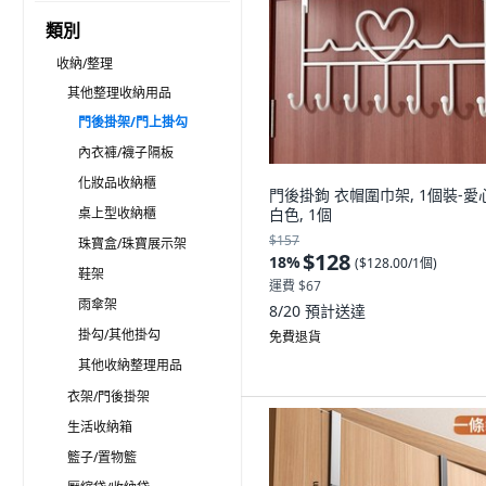
類別
收納/整理
其他整理收納用品
門後掛架/門上掛勾
內衣褲/襪子隔板
化妝品收納櫃
門後掛鉤 衣帽圍巾架, 1個裝-愛
桌上型收納櫃
白色, 1個
$157
珠寶盒/珠寶展示架
$128
18
%
(
$128.00/1個
)
鞋架
運費 $67
雨傘架
8/20
預計送達
掛勾/其他掛勾
免費退貨
其他收納整理用品
衣架/門後掛架
生活收納箱
籃子/置物籃