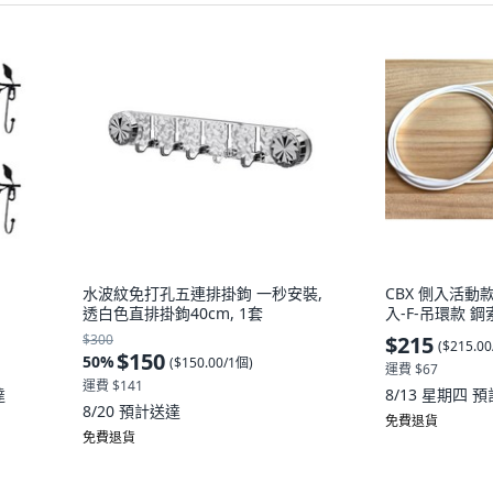
水波紋免打孔五連排掛鉤 一秒安裝,
CBX 側入活動
透白色直排掛鉤40cm, 1套
入-F-吊環款 鋼
$300
$215
(
$215.0
$150
50
%
(
$150.00/1個
)
運費 $67
運費 $141
達
8/13 星期四
預
8/20
預計送達
免費退貨
免費退貨