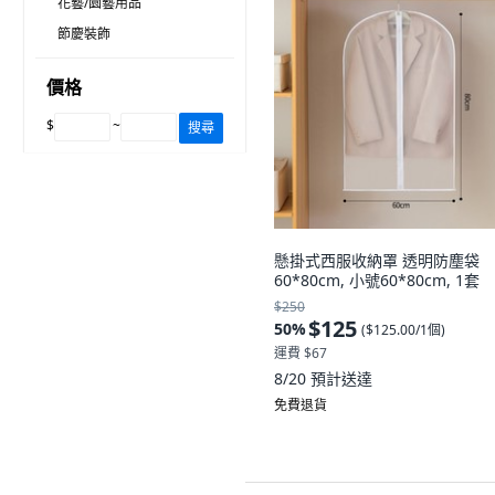
花藝/園藝用品
節慶裝飾
價格
$
~
搜尋
懸掛式西服收納罩 透明防塵袋
60*80cm, 小號60*80cm, 1套
$250
$125
50
%
(
$125.00/1個
)
運費 $67
8/20
預計送達
免費退貨