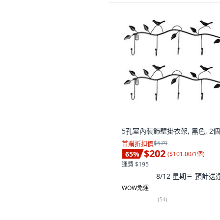
5孔室內裝飾壁掛衣架, 黑色, 2個
首購折扣價
$579
$202
65
%
(
$101.00/1個
)
運費 $195
8/12 星期三
預計送
WOW免運
(
54
)