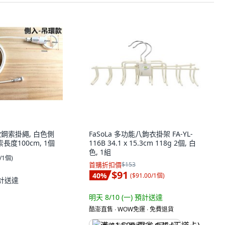
款鋼索掛繩, 白色側
FaSoLa 多功能八鉤衣掛架 FA-YL-
索長度100cm, 1個
116B 34.1 x 15.3cm 118g 2個, 白
色, 1組
0/1個
)
首購折扣價
$153
$91
40
%
(
$91.00/1個
)
計送達
明天 8/10 (一)
預計送達
酷澎直售 ∙ WOW免運 ∙ 免費退貨