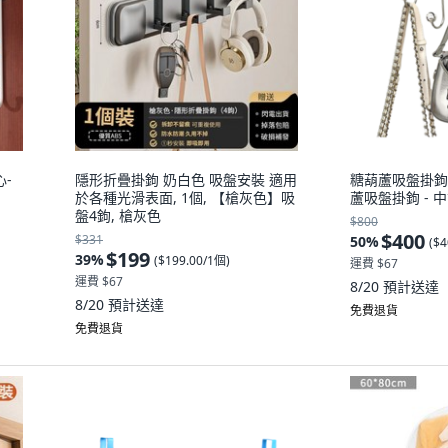
心-
隱形折疊掛鉤 奶白色 吸盤安裝 適用
糖葫蘆吸盤掛鉤
於各種光滑表面, 1個, 【槍灰色】吸
蘆吸盤掛鉤 - 中
盤4鉤, 槍灰色
$800
$400
$331
50
%
(
$4
$199
39
%
(
$199.00/1個
)
運費 $67
運費 $67
8/20
預計送達
8/20
預計送達
免費退貨
免費退貨