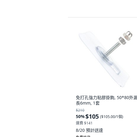
免打孔強力粘膠掛鉤, 50*80外
長6mm, 1套
$210
$105
50
%
(
$105.00/1個
)
運費 $141
8/20
預計送達