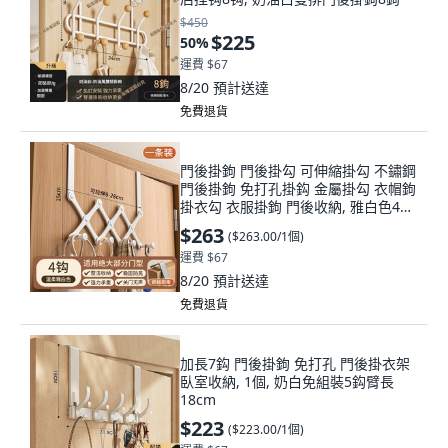
$450
$225
50
%
運費 $67
8/20
預計送達
免費退貨
門後掛鉤 門後掛勾 可伸縮掛勾 不鏽鋼
門後掛鉤 免打孔掛鈎 金屬掛勾 衣帽鉤
掛衣勾 衣服掛鉤 門後收納, 雅白色4鉤,
1個
$263
(
$263.00/1個
)
運費 $67
8/20
預計送達
免費退貨
加長7鈎 門後掛鉤 免打孔 門後掛衣架
臥室收納, 1個, 奶白免組裝5鈎臂長
18cm
$223
(
$223.00/1個
)