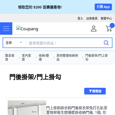
領取您的
$200
首購優惠卷!
打開 App
登入
註冊會員
客服中心
全部
酷澎首
室內家
收納/整
其他整理收納用
門後掛架/門上掛
頁
居
理
品
勾
門後掛架/門上掛勾
篩選器
門上掛鈎掛衣鈎門後掛衣架免打孔臥室
置物架衛生間墻壁掛收納門後, 1個, 珍