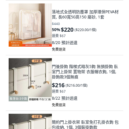
落地式全透明防塵罩 加厚環保PEVA材
質, 長60寬50高150 磨砂, 1套
$440
$220
50
%
(
$220.00/1個
)
運費 $67
8/20
預計送達
免費退貨
門後掛鉤 階梯式暗灰5鉤 無損掛鉤 臥
室門上掛架 置物架 衣服帽衣鉤, 1個,
掛鉤款3個無痕
$216
(
$216.00/1個
)
運費 $67
8/22
預計送達
免費退貨
簡約門上掛衣架 臥室免打孔掛衣鉤 包
包收納, 1個, 3個裝掛鉤款