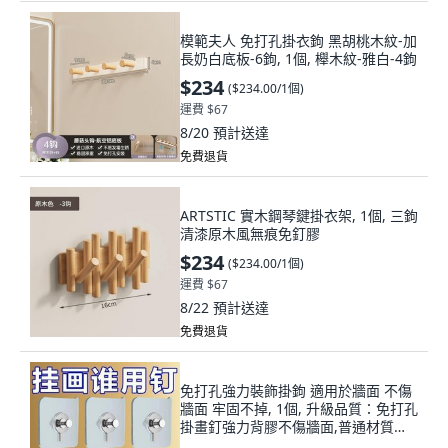
模範夫人 免打孔掛衣鉤 黑胡桃木紋-加
長奶白底板-6鉤, 1個, 櫸木紋-雅白-4鉤
$234
(
$234.00/1個
)
運費 $67
8/20
預計送達
免費退貨
ARTSTIC 實木鋼琴鍵掛衣架, 1個, 三鉤
清漆原木風無痕免釘膠
$234
(
$234.00/1個
)
運費 $67
8/22
預計送達
免費退貨
免打孔強力裝飾掛鉤 適用於牆面 不傷
牆面 牢固不掉, 1個, 升級品質：免打孔
掛畫釘強力背膠不傷牆面,普通材質：
弱承重1個裝不傷牆面防脫落