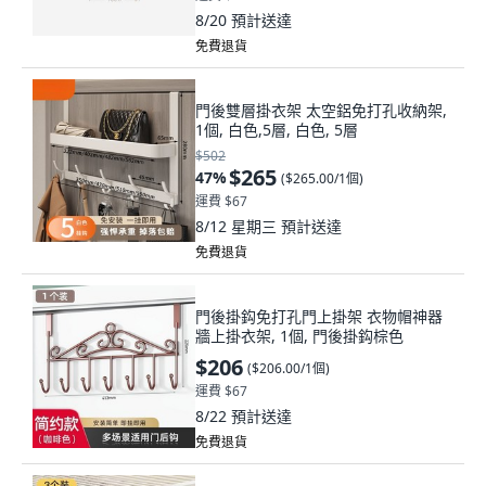
8/20
預計送達
免費退貨
門後雙層掛衣架 太空鋁免打孔收納架,
1個, 白色,5層, 白色, 5層
$502
$265
47
%
(
$265.00/1個
)
運費 $67
8/12 星期三
預計送達
免費退貨
門後掛鈎免打孔門上掛架 衣物帽神器
牆上掛衣架, 1個, 門後掛鈎棕色
$206
(
$206.00/1個
)
運費 $67
8/22
預計送達
免費退貨