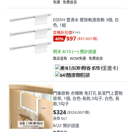
免運 ∙ 免費退貨
EDISH 壹滴水 壁掛軌道掛鉤 3個, 白
色, 1組
首購折扣價
$162
$97
40
%
(
$97.00/1個
)
明天 8/10 (一)
預計送達
酷澎直售 ∙ WOW免運 ∙ 免費退貨
满 $1,500 再省 $75 (王道卡)
$4 酷澎幣回饋
門後掛鉤 衣帽鉤 免打孔 臥室門上置物
掛架, 1個, 白色-長款,5勾子, 白色, 長
款,5勾子
$324
(
$324.00/1個
)
運費 $67
8/22
預計送達