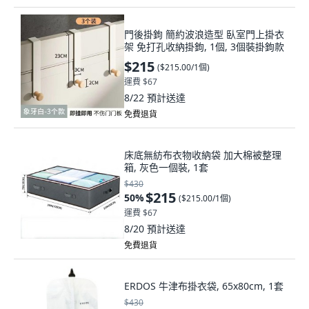
門後掛鉤 簡約波浪造型 臥室門上掛衣
架 免打孔收納掛鉤, 1個, 3個裝掛鉤款
$215
(
$215.00/1個
)
運費 $67
8/22
預計送達
免費退貨
床底無紡布衣物收納袋 加大棉被整理
箱, 灰色一個裝, 1套
$430
$215
50
%
(
$215.00/1個
)
運費 $67
8/20
預計送達
免費退貨
ERDOS 牛津布掛衣袋, 65x80cm, 1套
$430