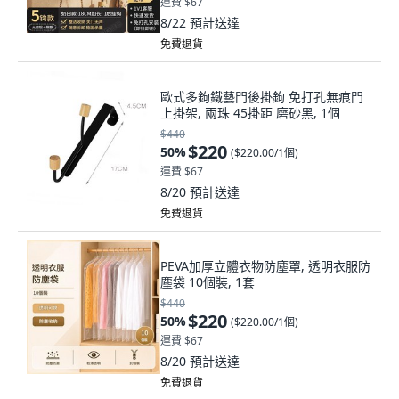
運費 $67
8/22
預計送達
免費退貨
歐式多鉤鐵藝門後掛鉤 免打孔無痕門
上掛架, 兩珠 45掛距 磨砂黑, 1個
$440
$220
50
%
(
$220.00/1個
)
運費 $67
8/20
預計送達
免費退貨
PEVA加厚立體衣物防塵罩, 透明衣服防
塵袋 10個裝, 1套
$440
$220
50
%
(
$220.00/1個
)
運費 $67
8/20
預計送達
免費退貨