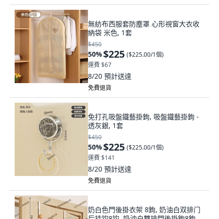
無紡布西服套防塵罩 心形視窗大衣收
納袋 米色, 1套
$450
$225
50
%
(
$225.00/1個
)
運費 $67
8/20
預計送達
免費退貨
免打孔吸盤鐵藝掛鉤, 吸盤鐵藝掛鉤 -
透灰銀, 1套
$450
$225
50
%
(
$225.00/1個
)
運費 $141
8/20
預計送達
免費退貨
奶白色門後掛衣架 8鉤, 奶油白双排门
后挂钩8钩, 奶油白雙排門後掛鉤8鉤