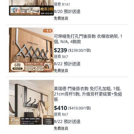
運費 $141
8/20
預計送達
免費退貨
可伸縮免打孔門後掛鉤 衣帽收納架, 1
個, N/A, 4鉤款
$239
(
$239.00/1個
)
運費 $67
8/22
預計送達
免費退貨
美瑞德 門後掛衣鉤 免打孔加粗, 1個,
21cm背杆5鉤, 升級背杆更結實+免組
裝
$410
(
$410.00/1個
)
運費 $67
8/22
預計送達
免費退貨