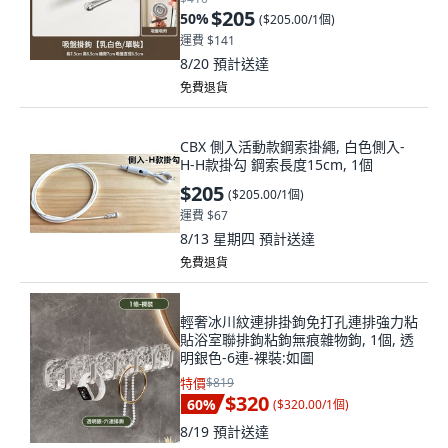
$205
50
%
(
$205.00/1個
)
運費 $141
8/20
預計送達
免費退貨
CBX 側入活動款鋼索掛繩, 白色側入-
H-H款掛勾 鋼索長度15cm, 1個
$205
(
$205.00/1個
)
運費 $67
8/13 星期四
預計送達
免費退貨
輕奢冰川紋連排掛鉤免打孔連排強力粘
貼浴室聯排鉤粘鉤無痕雜物鉤, 1個, 透
明銀色-6連-裸裝:如圖
特價
$819
$320
60
%
(
$320.00/1個
)
8/19
預計送達