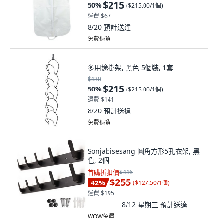
$215
50
%
(
$215.00/1個
)
運費 $67
8/20
預計送達
免費退貨
多用途掛架, 黑色 5個裝, 1套
$430
$215
50
%
(
$215.00/1個
)
運費 $141
8/20
預計送達
免費退貨
Sonjabisesang 圓角方形5孔衣架, 黑
色, 2個
首購折扣價
$446
$255
42
%
(
$127.50/1個
)
運費 $195
8/12 星期三
預計送達
WOW免運