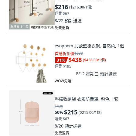
$216
(
$216.00/1個
)
運費 $67
8/22
預計送達
免費退貨
esopoom 北歐壁掛衣架, 自然色, 1個
首購折扣價
$638
$438
31
%
(
$438.00/1個
)
運費 $195
8/12 星期三
預計送達
WOW免運
壓縮收納袋 衣服防塵罩, 粉色, 1套
$430
$215
50
%
(
$215.00/1個
)
運費 $67
8/20
預計送達
免費退貨