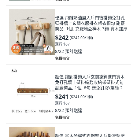
優選 飛雕奶油風入戶門後掛鉤免打孔
壁掛牆上玄關衣服掛衣架衣帽勾 副廠
商品, 1個, 克羅地亞櫸木 3鉤-實木加厚
$242
(
$242.00/1個
)
運費 $67
8/22
預計送達
免費退貨
超值 鑰匙掛鉤入戶玄關掛鉤進門實木
免打孔牆上壁掛鑰匙收納架壁掛式勾
副廠商品, 1個, 6勾 送免釘膠/螺絲 2種
安裝方式
$241
(
$241.00/1個
)
運費 $67
8/22
預計送達
免費退貨
超值 實木琴鍵式衣帽架入戶掛衣架壁