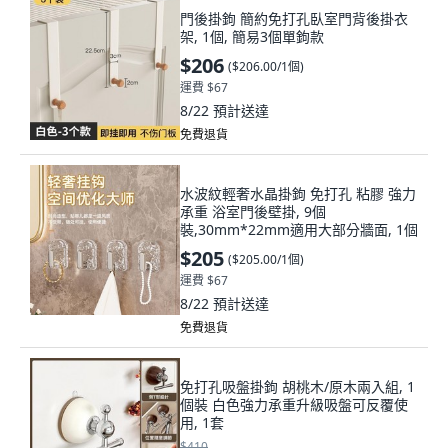
門後掛鉤 簡約免打孔臥室門背後掛衣
架, 1個, 簡易3個單鉤款
$206
(
$206.00/1個
)
運費 $67
8/22
預計送達
免費退貨
水波紋輕奢水晶掛鉤 免打孔 粘膠 強力
承重 浴室門後壁掛, 9個
裝,30mm*22mm適用大部分牆面, 1個
$205
(
$205.00/1個
)
運費 $67
8/22
預計送達
免費退貨
免打孔吸盤掛鉤 胡桃木/原木兩入組, 1
個裝 白色強力承重升級吸盤可反覆使
用, 1套
$410