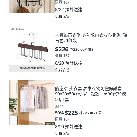
運費 $67
8/22
預計送達
免費退貨
木質吊帶衣架 多功能內衣背心掛鉤, 復
古色, 1個裝
$226
(
$226.00/1個
)
運費 $67
8/20
預計送達
免費退貨
防塵罩 掛衣套 居家衣物防塵保護套
90x30x50cm, 窄 - 短款 - 高90寬30深
50, 1套
$450
$225
50
%
(
$225.00/1個
)
運費 $67
8/20
預計送達
免費退貨