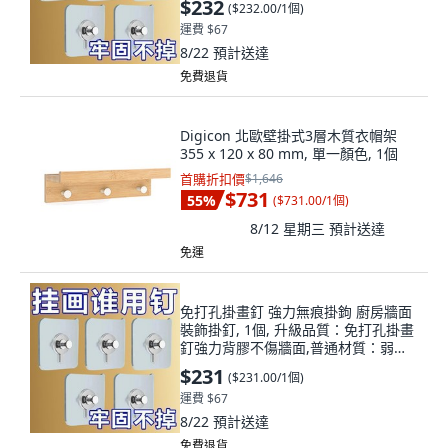
$232
(
$232.00/1個
)
運費 $67
8/22
預計送達
免費退貨
Digicon 北歐壁掛式3層木質衣帽架
355 x 120 x 80 mm, 單一顏色, 1個
首購折扣價
$1,646
$731
55
%
(
$731.00/1個
)
8/12 星期三
預計送達
免運
免打孔掛畫釘 強力無痕掛鉤 廚房牆面
裝飾掛釘, 1個, 升級品質：免打孔掛畫
釘強力背膠不傷牆面,普通材質：弱承
重1個裝不傷牆面防脫落
$231
(
$231.00/1個
)
運費 $67
8/22
預計送達
免費退貨