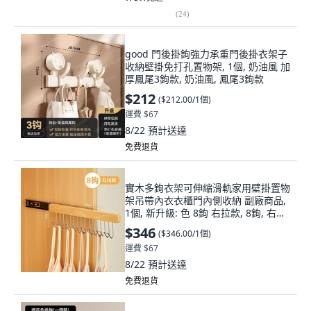
(
24
)
good 門後掛鉤強力承重門後掛衣架子
收納壁掛免打孔置物架, 1個, 奶油風 加
厚鳳尾3鉤款, 奶油風, 鳳尾3鉤款
$212
(
$212.00/1個
)
運費 $67
8/22
預計送達
免費退貨
實木多鉤衣架可伸縮滑軌家用壁掛置物
架吊帶內衣衣櫃門內側收納 副廠商品,
1個, 新升級: 色 8鉤 右拉款, 8鉤, 右拉
款
$346
(
$346.00/1個
)
運費 $67
8/22
預計送達
免費退貨