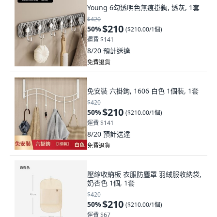
Young 6勾透明色無痕掛鉤, 透灰, 1套
$420
$210
50
%
(
$210.00/1個
)
運費 $141
8/20
預計送達
免費退貨
免安裝 六掛鉤, 1606 白色 1個裝, 1套
$420
$210
50
%
(
$210.00/1個
)
運費 $141
8/20
預計送達
免費退貨
壓縮收納板 衣服防塵罩 羽絨服收納袋,
奶杏色 1個, 1套
$420
$210
50
%
(
$210.00/1個
)
運費 $67