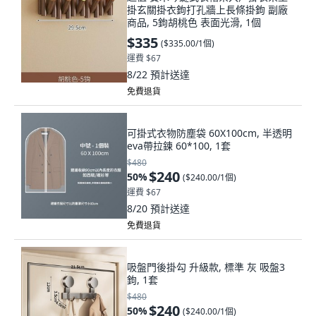
掛玄關掛衣鉤打孔牆上長條掛鉤 副廠
商品, 5鉤胡桃色 表面光滑, 1個
$335
(
$335.00/1個
)
運費 $67
8/22
預計送達
免費退貨
可掛式衣物防塵袋 60X100cm, 半透明
eva帶拉鍊 60*100, 1套
$480
$240
50
%
(
$240.00/1個
)
運費 $67
8/20
預計送達
免費退貨
吸盤門後掛勾 升級款, 標準 灰 吸盤3
鉤, 1套
$480
$240
50
%
(
$240.00/1個
)