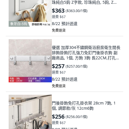
珠純白5鈎 Z字款, 珍珠純白, 5鈎, Z字
款
$363
(
$363.00/1個
)
運費 $67
8/22
預計送達
免費退貨
優選 加厚304不鏽鋼衛浴廚房衛生間長
排鉤掛鉤打孔強力免釘門後掛衣鉤 副
廠商品, 1個, 方鉤 3鉤 長22CM,打孔安
裝
$257
(
$257.00/1個
)
運費 $67
8/22
預計送達
免費退貨
門後掛鉤免打孔掛衣架 28cm 7鉤, 1
個, 調節款/灰 12cm6鉤
$256
(
$256.00/1個
)
運費 $67