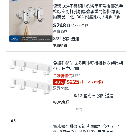
優選 304不鏽鋼排鉤浴室廚房陽臺洗手
檯臥室免打孔加厚強承重門後掛鉤 副
廠商品, 1個, 304不鏽鋼方形排鉤-2鉤
$248
(
$248.00/1個
)
運費 $67
8/22
預計送達
免費退貨
免鑽孔黏貼式多用途壁掛掛鉤衣架掛架
4孔, 白色, 2個
首購折扣價
$375
$225
40
%
(
$112.50/1個
)
運費 $195
8/12 星期三
預計送達
WOW免運
(
102
)
實木鑰匙掛鉤 6勾 玄關壁掛免打孔, 1
個, 6勾送免釘膠螺絲2種安裝方式