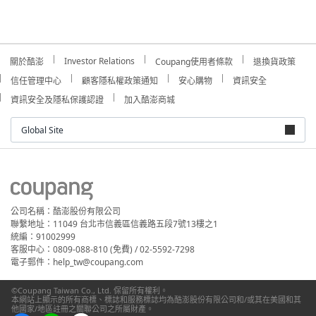
Investor Relations
關於酷澎
Coupang使用者條款
退換貨政策
信任管理中心
顧客隱私權政策通知
安心購物
資訊安全
資訊安全及隱私保護認證
加入酷澎商城
Global Site
公司名稱：酷澎股份有限公司
聯繫地址：11049 台北市信義區信義路五段7號13樓之1
統編：91002999
客服中心：0809-088-810 (免費) / 02-5592-7298
電子郵件：help_tw@coupang.com
©Coupang Taiwan Co., Ltd. 保留所有權利。
本網站上顯示的所有商標、標誌和服務標誌均為酷澎股份有限公司和/或其在美國和其
他國家/地區註冊之關聯公司之所屬財產。