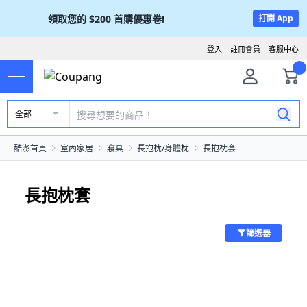
領取您的
$200
首購優惠卷!
打開 App
登入
註冊會員
客服中心
全部
酷澎首頁
室內家居
寢具
長抱枕/身體枕
長抱枕套
長抱枕套
篩選器