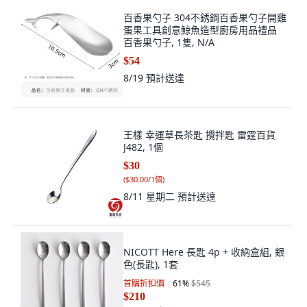
百香果勺子 304不銹鋼百香果勺子開雞
蛋果工具創意鯨魚造型廚房用品禮品
百香果勺子, 1隻, N/A
$54
8/19
預計送達
王樣 幸運草長茶匙 攪拌匙 雷霆百貨
J482, 1個
$30
(
$30.00/1個
)
8/11 星期二
預計送達
NICOTT Here 長匙 4p + 收納盒組, 銀
色(長匙), 1套
首購折扣價
61
%
$545
$210