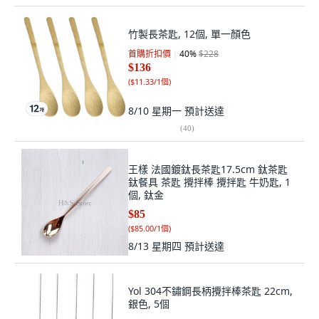
竹製長茶匙, 12個, 單一顏色
首購折扣價
40
%
$228
$136
(
$11.33/1個
)
8/10 星期一
預計送達
(
40
)
王樣 法國鍍鈦長茶匙17.5cm 鈦茶匙
鈦餐具 茶匙 攪拌棒 攪拌匙 牛奶匙, 1
個, 鈦金
$85
(
$85.00/1個
)
8/13 星期四
預計送達
Yol 304不鏽鋼長柄攪拌棒茶匙 22cm,
銀色, 5個