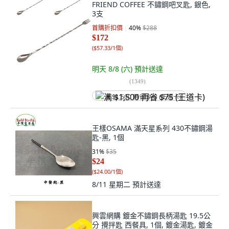
FRIEND COFFEE 不鏽鋼吧叉匙, 銀色,
3支
首購折扣價
40
%
$288
$172
(
$57.33/1個
)
明天 8/8 (六)
預計送達
(
1349
)
满 $1,500 再省 $75 (王道卡)
王樣OSAMA 滿天星系列 430不鏽鋼湯
匙-黑, 1個
31
%
$35
$24
(
$24.00/1個
)
8/11 星期二
預計送達
興雲網購 鍍金不鏽鋼長柄湯匙 19.5公
分 攪拌匙 西餐具, 1個, 鍍金湯匙, 鍍金