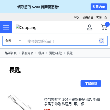
領取您的
$200
首購優惠卷!
打開 App
登入
註冊會員
客服中心
全部
酷澎首頁
餐廚用品
餐具
湯匙/茶匙
長匙
長匙
篩選器
茶勺攪拌勺 304不鏽鋼長柄湯匙 奶精
拿鐵手沖咖啡適用, 銀, 1個