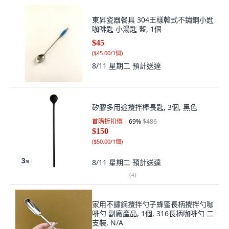
東昇瓷器餐具 304王樣韓式不鏽鋼小匙
咖啡匙 小湯匙 藍, 1個
$45
(
$45.00/1個
)
8/11 星期二
預計送達
矽膠多用途攪拌棒長匙, 3個, 黑色
首購折扣價
69
%
$486
$150
(
$50.00/1個
)
8/11 星期二
預計送達
(
4
)
家用不鏽鋼攪拌勺子蜂蜜長柄攪拌勺咖
啡勺 副廠產品, 1個, 316長柄咖啡勺 二
支裝, N/A