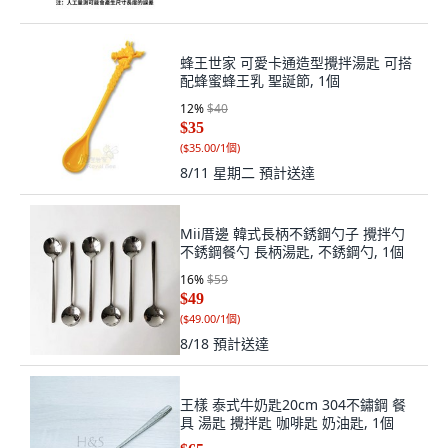
蜂王世家 可愛卡通造型攪拌湯匙 可搭
配蜂蜜蜂王乳 聖誕節, 1個
12
%
$40
$35
(
$35.00/1個
)
8/11 星期二
預計送達
Mii厝邊 韓式長柄不銹鋼勺子 攪拌勺
不銹鋼餐勺 長柄湯匙, 不銹鋼勺, 1個
16
%
$59
$49
(
$49.00/1個
)
8/18
預計送達
王樣 泰式牛奶匙20cm 304不鏽鋼 餐
具 湯匙 攪拌匙 咖啡匙 奶油匙, 1個