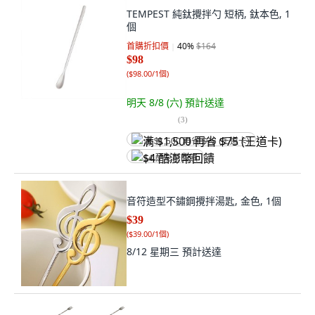
TEMPEST 純鈦攪拌勺 短柄, 鈦本色, 1
個
首購折扣價
40
%
$164
$98
(
$98.00/1個
)
明天 8/8 (六)
預計送達
(
3
)
满 $1,500 再省 $75 (王道卡)
$4 酷澎幣回饋
音符造型不鏽鋼攪拌湯匙, 金色, 1個
$39
(
$39.00/1個
)
8/12 星期三
預計送達