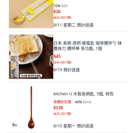
10
%
$29
$26
(
$26.00/1個
)
8/11 星期二
預計送達
日本 長柄 透明 蜂蜜匙 咖啡攪拌勺 抹
醬抹刀 攪拌棒 多功能, 1個
$45
(
$45.00/1個
)
8/19
預計送達
kitchen U 木製長柄匙, 5個, 棕色
首購折扣價
40
%
$210
$126
(
$25.20/1個
)
8/10 星期一
預計送達