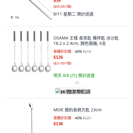
$59
(
$59.00/1個
)
8/11 星期二
預計送達
OSAMA 王樣 長茶匙 攪拌匙 冰沙匙
18.2 x 2.4cm, 顏色隨機, 6支
首購折扣價
40
%
$210
$126
(
$21.00/1個
)
明天 8/8 (六)
預計送達
(
3
)
$6 酷澎幣回饋
MIVE 簡約長柄方匙 23cm
首購折扣價
40
%
$227
$136