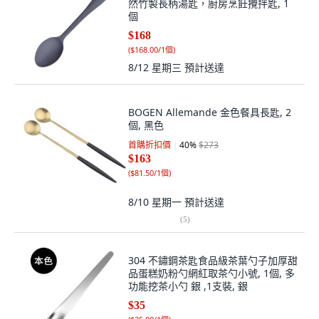
然竹製長柄湯匙，廚房烹飪攪拌匙, 1
個
$168
(
$168.00/1個
)
8/12 星期三
預計送達
BOGEN Allemande 金色餐具長匙, 2
個, 黑色
首購折扣價
40
%
$273
$163
(
$81.50/1個
)
8/10 星期一
預計送達
(
5
)
304 不鏽鋼茶匙食品級茶葉勺子加厚甜
品蛋糕奶粉勺網紅取茶勺小號, 1個, 多
功能挖茶小勺 銀 ,1支裝, 銀
$35