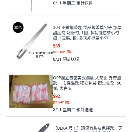
8/11 星期二
預計送達
304 不鏽鋼茶匙 食品級茶葉勺子 加厚
甜品勺 奶粉勺, 1個, 多功能挖茶小勺
銀 ,1支裝, 銀, 多功能挖茶小勺
$35
(
$35.00/1個
)
8/21
預計送達
OPP獨立包裝美式湯匙 大茶匙 外帶湯
匙 一次性湯匙 獨立包裝 衛生安全, 50
個, 大白叉
$92
(
$1.84/1個
)
8/11 星期二
預計送達
【BEKA 貝卡】環保竹製灰色拌匙，天