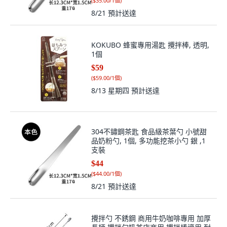
(
$35.00/1個
)
8/21
預計送達
KOKUBO 蜂蜜專用湯匙 攪拌棒, 透明,
1個
$59
(
$59.00/1個
)
8/13 星期四
預計送達
304不鏽鋼茶匙 食品級茶葉勺 小號甜
品奶粉勺, 1個, 多功能挖茶小勺 銀 ,1
支裝
$44
(
$44.00/1個
)
8/21
預計送達
攪拌勺 不銹鋼 商用牛奶咖啡專用 加厚