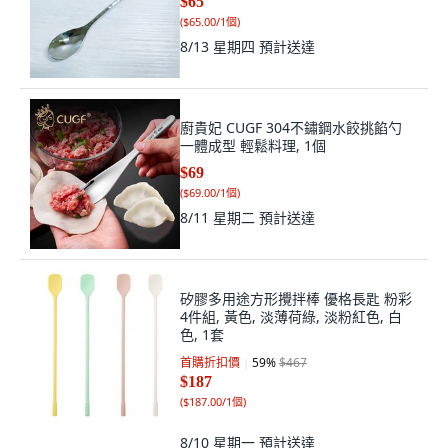
$65
(
$65.00/1個
)
8/13 星期四
預計送達
廚貴妃 CUGF 304不鏽鋼水餃挑餡勺
一體成型 輕鬆料理, 1個
$69
(
$69.00/1個
)
8/11 星期二
預計送達
矽膠多用途方形攪拌棒 優格長匙 粉彩
4件組, 黃色, 淡薄荷綠, 淡粉紅色, 白
色, 1套
首購折扣價
59
%
$467
$187
(
$187.00/1個
)
8/10 星期一
預計送達