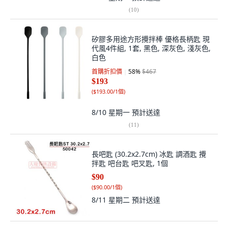
(
10
)
矽膠多用途方形攪拌棒 優格長柄匙 現
代風4件組, 1套, 黑色, 深灰色, 淺灰色,
白色
首購折扣價
58
%
$467
$193
(
$193.00/1個
)
8/10 星期一
預計送達
(
11
)
長吧匙 (30.2x2.7cm) 冰匙 調酒匙 攪
拌匙 吧台匙 吧叉匙, 1個
$90
(
$90.00/1個
)
8/11 星期二
預計送達