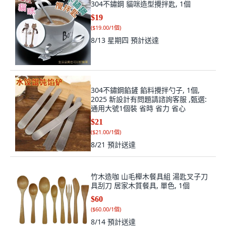
304不鏽鋼 貓咪造型攪拌匙, 1個
$19
(
$19.00/1個
)
8/13 星期四
預計送達
304不鏽鋼餡鏟 餡料攪拌勺子, 1個,
2025 新設計有問題請諮詢客服 ,甄選:
通用大號1個裝 省時 省力 省心
$21
(
$21.00/1個
)
8/21
預計送達
竹木造咖 山毛櫸木餐具組 湯匙叉子刀
具刮刀 居家木質餐具, 單色, 1個
$60
(
$60.00/1個
)
8/14
預計送達