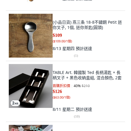
(小品日貨) 燕三条 18-8不鏽鋼 Petit 迷
你叉子, 1個, 迷你茶匙(圓頭)
$109
(
$109.00/1個
)
8/13 星期四
預計送達
(
1
)
TABLE Art. 韓國製 Ted 長柄湯匙 + 長
柄叉子 + 黑色收納盒組, 混合顏色, 2套
首購折扣價
40
%
$210
$126
(
$63.00/1個
)
8/11 星期二
預計送達
(
10
)