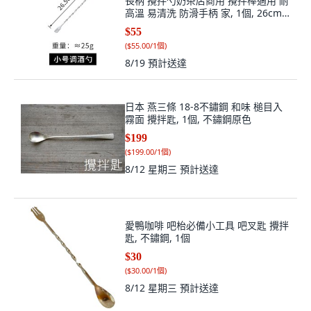
長柄 攪拌勺奶茶店商用 攪拌棒適用 耐
高溫 易清洗 防滑手柄 家, 1個, 26cm
吧勺, 26cm吧勺
$55
(
$55.00/1個
)
8/19
預計送達
日本 燕三條 18-8不鏽鋼 和味 槌目入
霧面 攪拌匙, 1個, 不鏽鋼原色
$199
(
$199.00/1個
)
8/12 星期三
預計送達
愛鴨咖啡 吧枱必備小工具 吧叉匙 攪拌
匙, 不鏽鋼, 1個
$30
(
$30.00/1個
)
8/12 星期三
預計送達