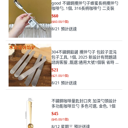
good 不鏽鋼攪拌勺子蜂蜜長柄攪拌勺
咖啡勺, 1個, 316長柄咖啡勺 二支裝
$60
(
$60.00/1個
)
8/21
預計送達
304不鏽鋼餡鏟 攪拌勺子 包餃子混沌
包子工具, 1個, 2025 新設計有問題請
諮詢客服 ,甄選:通用大號1個裝 省時 省
力 省心
$21
(
$21.00/1個
)
8/21
預計送達
不鏽鋼咖啡量匙封口夾 加深勺頭設計
多功能咖啡豆勺 多色可選, 金色, 1個
$45
(
$45.00/1個
)
8/12 星期三
預計送達