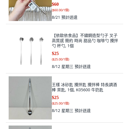
$60
(
$60.00/1個
)
8/21
預計送達
【依歐依食品】不鏽鋼造型勺子 叉子
高質感 簡約 時尚 甜品勺 咖啡勺 攪拌
勺 杯勺, 1個
$25
(
$25.00/1個
)
8/12 星期三
預計送達
王樣 冰砂匙 攪拌匙 攪拌棒 特長調酒
棒 茶匙, 1個, K05600 牛奶匙
$25
(
$25.00/1個
)
8/12 星期三
預計送達