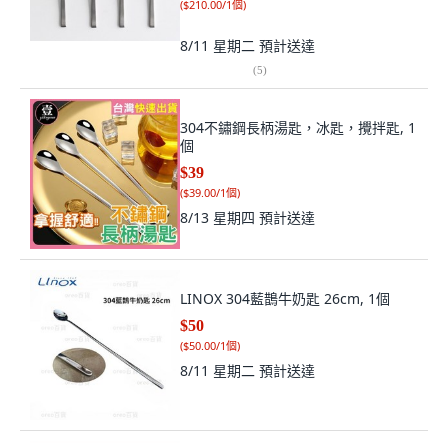
(
$210.00/1個
)
8/11 星期二
預計送達
(
5
)
304不鏽鋼長柄湯匙，冰匙，攪拌匙, 1
個
$39
(
$39.00/1個
)
8/13 星期四
預計送達
LINOX 304藍鵲牛奶匙 26cm, 1個
$50
(
$50.00/1個
)
8/11 星期二
預計送達