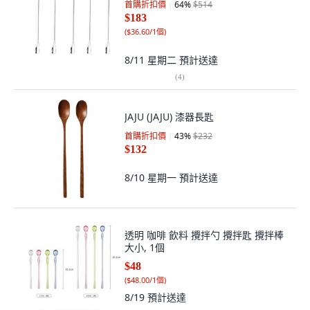
首購折扣價
64
%
$514
$183
(
$36.60/1個
)
8/11 星期二
預計送達
(
4
)
JAJU (JAJU) 漆器長匙
首購折扣價
43
%
$232
$132
8/10 星期一
預計送達
透明 咖啡 飲料 攪拌勺 攪拌匙 攪拌棒
大小, 1個
$48
(
$48.00/1個
)
8/19
預計送達