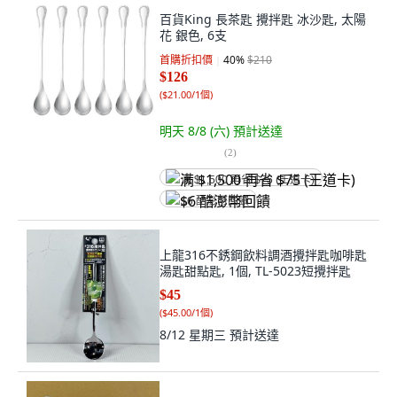
百貨King 長茶匙 攪拌匙 冰沙匙, 太陽
花 銀色, 6支
首購折扣價
40
%
$210
$126
(
$21.00/1個
)
明天 8/8 (六)
預計送達
(
2
)
满 $1,500 再省 $75 (王道卡)
$6 酷澎幣回饋
上龍316不銹鋼飲料調酒攪拌匙咖啡匙
湯匙甜點匙, 1個, TL-5023短攪拌匙
$45
(
$45.00/1個
)
8/12 星期三
預計送達