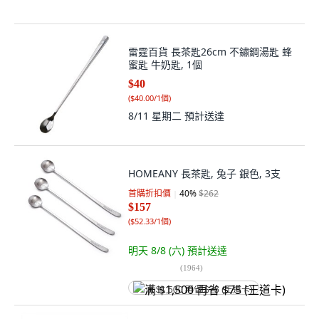
雷霆百貨 長茶匙26cm 不鏽鋼湯匙 蜂
蜜匙 牛奶匙, 1個
$40
(
$40.00/1個
)
8/11 星期二
預計送達
HOMEANY 長茶匙, 兔子 銀色, 3支
首購折扣價
40
%
$262
$157
(
$52.33/1個
)
明天 8/8 (六)
預計送達
(
1964
)
满 $1,500 再省 $75 (王道卡)