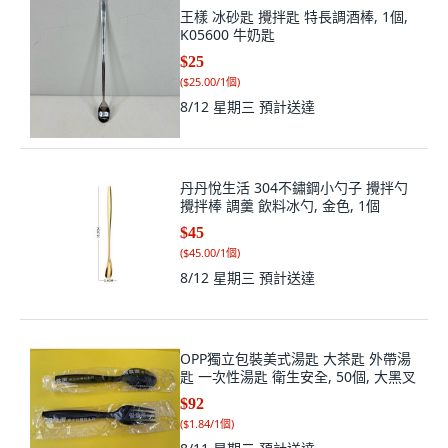
王樣 冰砂匙 攪拌匙 特長調酒棒, 1個,
K05600 牛奶匙
$25
(
$25.00/1個
)
8/12 星期三
預計送達
丹丹悅生活 304不鏽鋼小勺子 攪拌勺
攪拌棒 調羹 飲料冰勺, 金色, 1個
$45
(
$45.00/1個
)
8/12 星期三
預計送達
OPP獨立包裝美式湯匙 大茶匙 外帶湯
匙 一次性湯匙 衛生安全, 50個, 大黑叉
$92
(
$1.84/1個
)