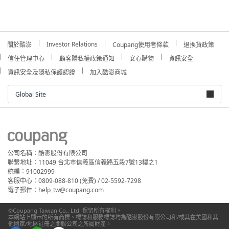
Investor Relations
關於酷澎
Coupang使用者條款
退換貨政策
信任管理中心
顧客隱私權政策通知
安心購物
資訊安全
資訊安全及隱私保護認證
加入酷澎商城
Global Site
公司名稱：酷澎股份有限公司
聯繫地址：11049 台北市信義區信義路五段7號13樓之1
統編：91002999
客服中心：0809-088-810 (免費) / 02-5592-7298
電子郵件：help_tw@coupang.com
©Coupang Taiwan Co., Ltd. 保留所有權利。
本網站上顯示的所有商標、標誌和服務標誌均為酷澎股份有限公司和/或其在美國和其
他國家/地區註冊之關聯公司之所屬財產。