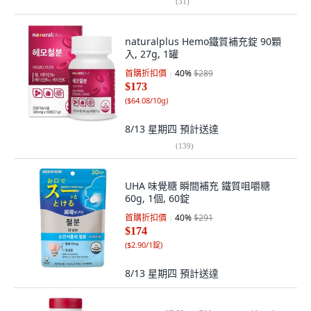
(
31
)
naturalplus Hemo鐵質補充錠 90顆
入, 27g, 1罐
首購折扣價
40
%
$289
$173
(
$64.08/10g
)
8/13 星期四
預計送達
(
139
)
UHA 味覺糖 瞬間補充 鐵質咀嚼糖
60g, 1個, 60錠
首購折扣價
40
%
$291
$174
(
$2.90/1錠
)
8/13 星期四
預計送達