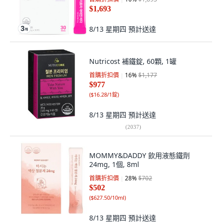
$1,693
8/13 星期四
預計送達
Nutricost 補鐵錠, 60顆, 1罐
首購折扣價
16
%
$1,177
$977
(
$16.28/1錠
)
8/13 星期四
預計送達
(
2037
)
MOMMY&DADDY 飲用液態鐵劑
24mg, 1個, 8ml
首購折扣價
28
%
$702
$502
(
$627.50/10ml
)
8/13 星期四
預計送達