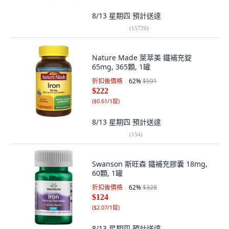
8/13 星期四
預計送達
(
15720
)
Nature Made 萊萃美 鐵補充錠
65mg, 365顆, 1罐
折扣後價格
62
%
$591
$222
(
$0.61/1錠
)
8/13 星期四
預計送達
(
154
)
Swanson 斯旺森 鐵補充膠囊 18mg,
60顆, 1罐
折扣後價格
62
%
$328
$124
(
$2.07/1錠
)
8/13 星期四
預計送達