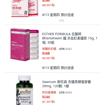
$240
(
$8.00/1錠
)
8/13 星期四
預計送達
(
43
)
ESTHER FORMULA 呂醫師
Bhemeheem 鐵 非血紅素鐵質 15g, 1
個, 30錠
首購折扣價
40
%
$281
$168
(
$5.60/1錠
)
8/13 星期四
預計送達
Swanson 斯旺森 含鐵黑糖蜜膠囊
29mg, 120顆, 1罐
折扣後價格
63
%
$393
$144
(
$1.20/1錠
)