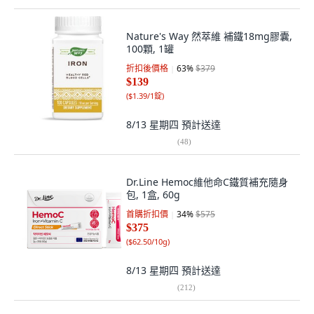
Nature's Way 然萃維 補鐵18mg膠囊,
100顆, 1罐
折扣後價格
63
%
$379
$139
(
$1.39/1錠
)
8/13 星期四
預計送達
(
48
)
Dr.Line Hemoc維他命C鐵質補充隨身
包, 1盒, 60g
首購折扣價
34
%
$575
$375
(
$62.50/10g
)
8/13 星期四
預計送達
(
212
)