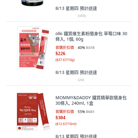
8/13 星期四
預計送達
(
103
)
olki 鐵質維生素粉隨身包 草莓口味 30
條入, 1個, 60g
首購折扣價
40
%
$378
$226
(
$37.67/10g
)
8/13 星期四
預計送達
(
24
)
MOMMY&DADDY 鐵質精華飲隨身包
30條入, 240ml, 1盒
首購折扣價
55
%
$681
$304
(
$12.67/10ml
)
8/13 星期四
預計送達