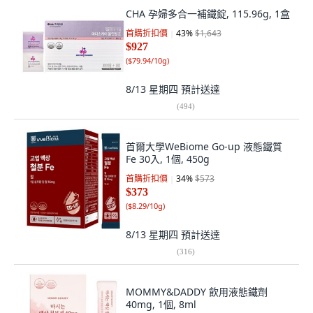
CHA 孕婦多合一補鐵錠, 115.96g, 1盒
首購折扣價
43
%
$1,643
$927
(
$79.94/10g
)
8/13 星期四
預計送達
(
494
)
首爾大學WeBiome Go-up 液態鐵質
Fe 30入, 1個, 450g
首購折扣價
34
%
$573
$373
(
$8.29/10g
)
8/13 星期四
預計送達
(
316
)
MOMMY&DADDY 飲用液態鐵劑
40mg, 1個, 8ml