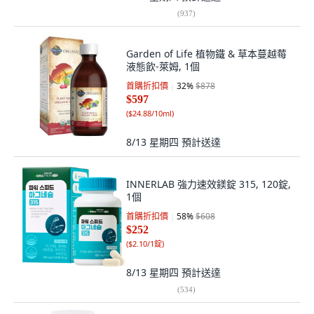
(
937
)
Garden of Life 植物鐵 & 草本蔓越莓
液態飲-萊姆, 1個
首購折扣價
32
%
$878
$597
(
$24.88/10ml
)
8/13 星期四
預計送達
INNERLAB 強力速效鎂錠 315, 120錠,
1個
首購折扣價
58
%
$608
$252
(
$2.10/1錠
)
8/13 星期四
預計送達
(
534
)