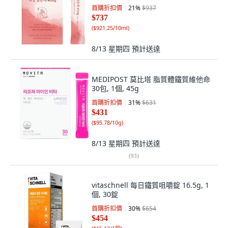
首購折扣價
21
%
$937
$737
(
$921.25/10ml
)
8/13 星期四
預計送達
MEDIPOST 莫比塔 脂質體鐵質維他命
30包, 1個, 45g
首購折扣價
31
%
$631
$431
(
$95.78/10g
)
8/13 星期四
預計送達
(
93
)
vitaschnell 每日鐵質咀嚼錠 16.5g, 1
個, 30錠
首購折扣價
30
%
$654
$454