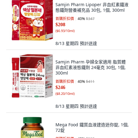
Samjin Pharm Lipoper 非血紅素鐵液
態鐵劑營養補充品 30包, 1個, 300ml
首購折扣價
40
%
$347
$208
(
$6.93/10ml
)
8/13 星期四
預計送達
Samjin Pharm 孕婦全家適用 脂質體
非血紅素液態鐵劑 24毫克 30包, 1個,
300ml
首購折扣價
40
%
$411
$246
(
$8.20/10ml
)
8/13 星期四
預計送達
Mega Food 鐵質血液建造迷你錠, 1個,
72錠