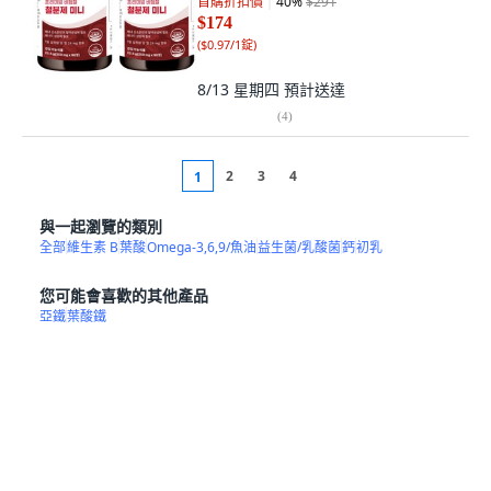
首購折扣價
40
%
$291
$174
(
$0.97/1錠
)
8/13 星期四
預計送達
(
4
)
2
3
4
1
與一起瀏覽的類別
全部
維生素 B
葉酸
Omega-3,6,9/魚油
益生菌/乳酸菌
鈣
初乳
您可能會喜歡的其他產品
亞鐵
葉酸鐵