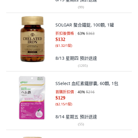
(
99
)
SOLGAR 螯合鐵錠, 100顆, 1罐
折扣後價格
63
%
$363
$132
(
$1.32/1錠
)
8/13 星期四
預計送達
(
1205
)
SSelect 血紅素鐵膠囊, 60顆, 1包
首購折扣價
40
%
$216
$129
(
$2.15/1錠
)
8/14 星期五
預計送達
(
55
)