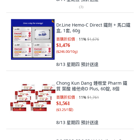
(
3
)
Dr.Line Hemo-C Direct 鐵劑 + 馬口鐵
盒, 1套, 60g
首購折扣價
11
%
$1,676
$1,476
(
$246.00/10g
)
8/13 星期四
預計送達
Chong Kun Dang 鍾根堂 Pharm 鐵
質 葉酸 維他命D Plus, 60錠, 8個
首購折扣價
11
%
$1,761
$1,561
(
$3.25/1錠
)
8/13 星期四
預計送達