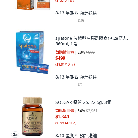
(
$15.13/1錠
)
8/13 星期四
預計送達
(
10
)
spatone 液態型補鐵劑隨身包 28條入,
560ml, 1盒
首購折扣價
28
%
$699
$499
(
$8.91/10ml
)
8/13 星期四
預計送達
(
7
)
SOLGAR 鐵質 25, 22.5g, 3個
首購折扣價
54
%
$2,961
$1,346
(
$199.41/10g
)
8/13 星期四
預計送達