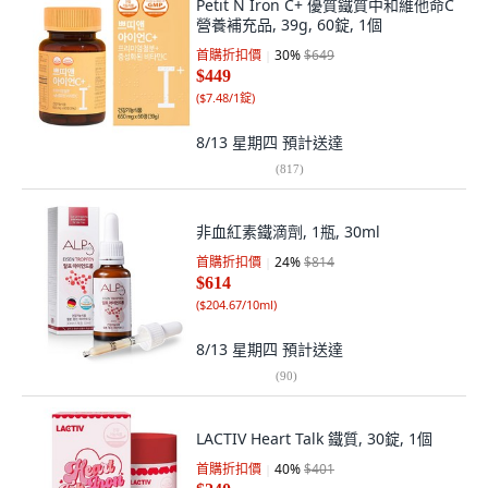
Petit N Iron C+ 優質鐵質中和維他命C
營養補充品, 39g, 60錠, 1個
首購折扣價
30
%
$649
$449
(
$7.48/1錠
)
8/13 星期四
預計送達
(
817
)
非血紅素鐵滴劑, 1瓶, 30ml
首購折扣價
24
%
$814
$614
(
$204.67/10ml
)
8/13 星期四
預計送達
(
90
)
LACTIV Heart Talk 鐵質, 30錠, 1個
首購折扣價
40
%
$401