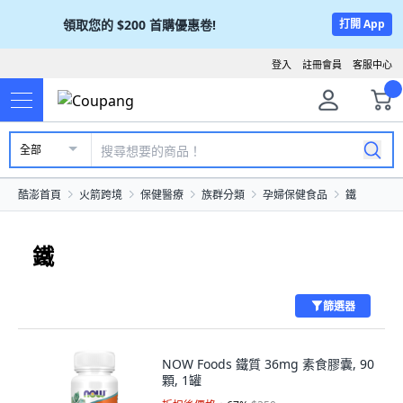
領取您的
$200
首購優惠卷!
打開 App
登入
註冊會員
客服中心
全部
酷澎首頁
火箭跨境
保健醫療
族群分類
孕婦保健食品
鐵
鐵
篩選器
NOW Foods 鐵質 36mg 素食膠囊, 90
顆, 1罐