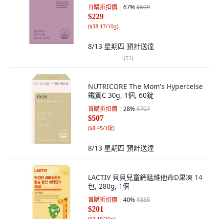
首購折扣價
67
%
$699
$229
(
$38.17/10g
)
8/13 星期四
預計送達
(
52
)
NUTRICORE The Mom's Hypercelse
鐵質C 30g, 1個, 60錠
首購折扣價
28
%
$707
$507
(
$8.45/1錠
)
8/13 星期四
預計送達
LACTIV 貝貝兒童鈣錳維他命D果凍 14
包, 280g, 1個
首購折扣價
40
%
$335
$201
(
$7.18/10g
)