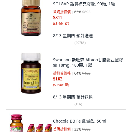
SOLGAR 鐵質補充膠囊, 90顆, 1罐
首購折扣價
65
%
$893
$311
(
$3.46/1錠
)
8/13 星期四
預計送達
(
20783
)
Swanson 斯旺森 Albion甘胺酸亞鐵膠
囊 18mg, 180顆, 1罐
折扣後價格
64
%
$453
$162
(
$0.90/1錠
)
8/13 星期四
預計送達
(
156
)
Chocola BB Fe 能量飲, 50ml
首購折扣價
33
%
$600