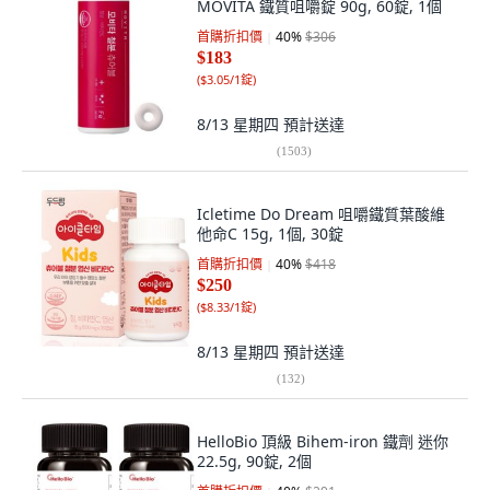
MOVITA 鐵質咀嚼錠 90g, 60錠, 1個
首購折扣價
40
%
$306
$183
(
$3.05/1錠
)
8/13 星期四
預計送達
(
1503
)
Icletime Do Dream 咀嚼鐵質葉酸維
他命C 15g, 1個, 30錠
首購折扣價
40
%
$418
$250
(
$8.33/1錠
)
8/13 星期四
預計送達
(
132
)
HelloBio 頂級 Bihem-iron 鐵劑 迷你
22.5g, 90錠, 2個