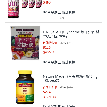
$400
8/14 星期五
預計送達
(
2
)
FINE JAPAN Jelly for me 每日水果+鐵
20入, 1個, 200g
首購折扣價
40
%
$210
$126
(
$6.30/10g
)
8/14 星期五
預計送達
Nature Made 萊萃美 鐵補充錠 6mg,
1罐, 200顆
首購折扣價
45
%
$503
$274
(
$1.37/1錠
)
8/14 星期五
預計送達