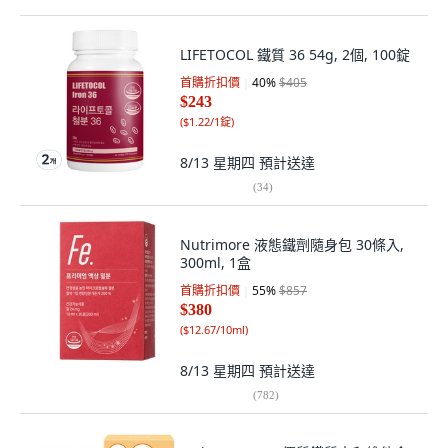
LIFETOCOL 鐵質 36 54g, 2個, 100錠
首購折扣價
40
%
$405
$243
(
$1.22/1錠
)
8/13 星期四
預計送達
(
34
)
Nutrimore 液態鐵劑隨身包 30條入,
300ml, 1盒
首購折扣價
55
%
$857
$380
(
$12.67/10ml
)
8/13 星期四
預計送達
(
782
)