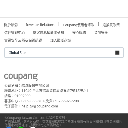
Investor Relations
關於酷澎
Coupang使用者條款
退換貨政策
信任管理中心
顧客隱私權政策通知
安心購物
資訊安全
資訊安全及隱私保護認證
加入酷澎商城
Global Site
公司名稱：酷澎股份有限公司
聯繫地址：11049 台北市信義區信義路五段7號13樓之1
統編：91002999
客服中心：0809-088-810 (免費) / 02-5592-7298
電子郵件：help_tw@coupang.com
©Coupang Taiwan Co., Ltd. 保留所有權利。
本網站上顯示的所有商標、標誌和服務標誌均為酷澎股份有限公司和/或其在美國和其
他國家/地區註冊之關聯公司之所屬財產。