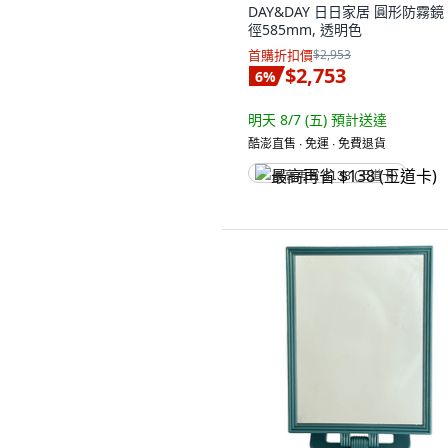
DAY&DAY 日日家居 圓形防霧鏡
徑585mm, 透明色
首購折扣價
$2,953
$2,753
6
%
明天 8/7 (五)
預計送達
酷澎直售 ∙ 免運 ∙ 免費退貨
最高再省 $138 (王道卡)