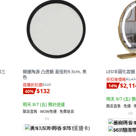
第三
開運陶源 凸透鏡 直徑約9.5cm, 黑
LED半圓化妝鏡 
色
折扣後價格
$2,47
$2,11
首購折扣價
$220
14
%
$132
40
%
明天 8/7 (五)
預
明天 8/7 (五)
預計送達
酷澎直售 ∙ 免運 ∙
酷澎直售 ∙ WOW免運 ∙ 免費退貨
(
5
)
(
5
)
最高再省 $10
满 $1,500 再省 $75 (王道卡)
$63 酷澎幣