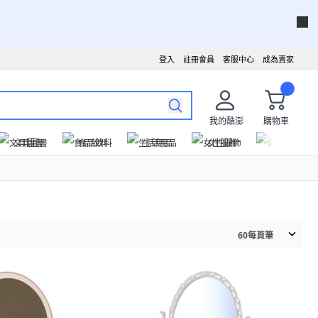
登入
註冊會員
客服中心
成為賣家
我的酷澎
購物車
文具圖書
食品飲料
生活用品
女性服飾
運動戶外
60
每頁筆