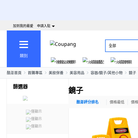
加到我的最愛
申請入駐
全部
類別
爸氣父親節
火箭速配
火箭跨境
酷澎首頁
首購專區
美妝保養
美容用品
容器/鏡子/其他小物
鏡子
篩選器
鏡子
酷澎評分排名
價格最低
價
僅顯示
僅顯示
僅顯示