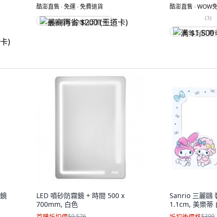
酷澎直售 ∙ 免運 ∙ 免費退貨
酷澎直售 ∙ WOW免
(
3
)
最高再省 $200 (王道卡)
满 $1,500 再
身鏡
LED 噴砂防霧鏡 + 時間 500 x
Sanrio 三麗鷗 
700mm, 白色
1.1cm, 美樂蒂
首購折扣價
$9,576
折扣後價格
$399