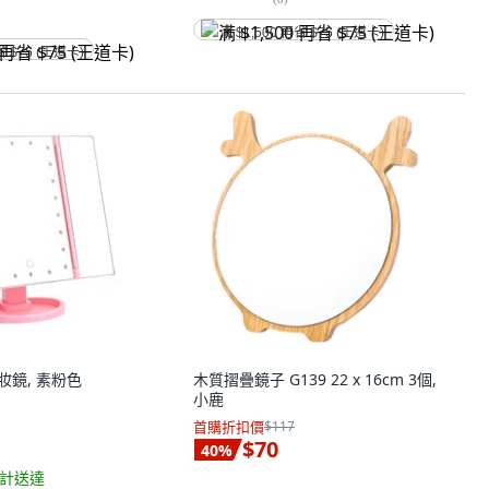
满 $1,500 再省 $75 (王道卡)
省 $75 (王道卡)
妝鏡, 素粉色
木質摺疊鏡子 G139 22 x 16cm 3個,
小鹿
首購折扣價
$117
$70
40
%
計送達