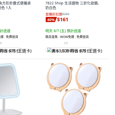
圓角方形折疊式便攜桌
7822 Shop 生活選物 三折化妝鏡,
粉色 1入
奶白色
首購折扣價
$269
$161
40
%
計送達
明天 8/7 (五)
預計送達
運 ∙ 免費退貨
酷澎直售 ∙ WOW免運 ∙ 免費退貨
8
)
(
2
)
省 $75 (王道卡)
满 $1,500 再省 $75 (王道卡)