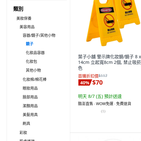
類別
美妝保養
美容用品
容器/鏡子/其他小物
鏡子
化妝品容器
葉子小舖 警示牌化妝鏡/鏡子 8 x
化妝包
14cm 立起寬8cm 2個, 禁止吸菸
色
其他小物
首購折扣價
$117
化妝棉/棉花棒
$70
40
%
眼妝用品
明天 8/7 (五)
預計送達
臉部用品
酷澎直售 ∙ WOW免運 ∙ 免費退貨
潔顏用品
(
1
)
美髮用具
刷具
彩妝