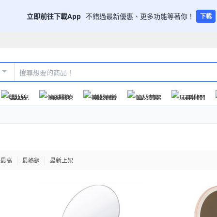
立即前往下載App
不錯過最新優惠、更多功能等著你！
下載
嬰幼兒
保健醫療
美妝保養
個人清潔
玩具休閒
格最高
最熱銷
最新上架