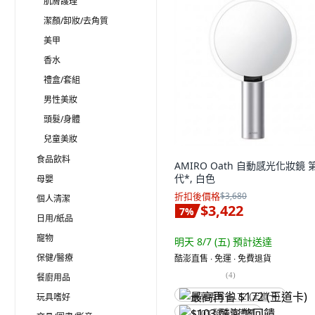
肌膚護理
潔顏/卸妝/去角質
美甲
香水
禮盒/套組
男性美妝
頭髮/身體
兒童美妝
食品飲料
AMIRO Oath 自動感光化妝鏡 
代*, 白色
母嬰
折扣後價格
$3,680
個人清潔
$3,422
7
%
日用/紙品
寵物
明天 8/7 (五)
預計送達
保健/醫療
酷澎直售 ∙ 免運 ∙ 免費退貨
(
4
)
餐廚用品
玩具嗜好
最高再省 $172 (王道卡)
$103 酷澎幣回饋