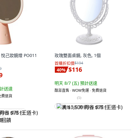
浦 悅己妝鏡燈 PO011
玫瑰雙面桌鏡, 灰色, 1個
首購折扣價
$194
$116
9
40
%
9
明天 8/7 (五)
預計送達
計送達
酷澎直售 ∙ WOW免運 ∙ 免費退貨
 免費退貨
(
5
)
满 $1,500 再省 $75 (王道卡)
省 $75 (王道卡)
回饋