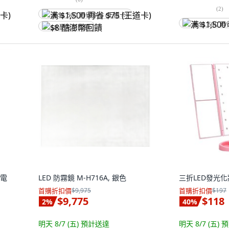
(
2
)
满 $1,500 再省 $75 (王道卡)
满 $1,500 再
$8 酷澎幣回饋
充電
LED 防霧鏡 M-H716A, 銀色
三折LED發光化
首購折扣價
$9,975
首購折扣價
$197
$9,775
$118
2
%
40
%
明天 8/7 (五)
預計送達
明天 8/7 (五)
預