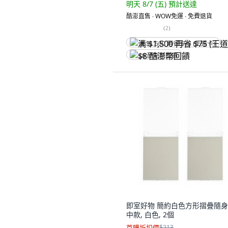
明天 8/7 (五)
預計送達
酷澎直售 ∙ WOW免運 ∙ 免費退貨
(
2
)
满 $1,500 再省 $75 (王道卡)
$8 酷澎幣回饋
即室好物 簡約白色方形摺疊隨
中款, 白色, 2個
首購折扣價
$213