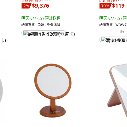
$9,376
$119
2
%
70
%
明天 8/7 (五)
預計送達
明天 8/7 (五)
預
酷澎直售 ∙ 免運 ∙ 免費退貨
酷澎直售 ∙ WOW免
(
9
)
最高再省 $200 (王道卡)
满 $1,500 再