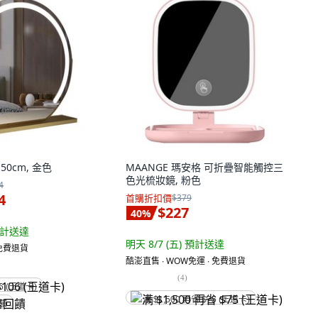
50cm, 金色
MAANGE 瑪安格 可折疊智能觸控三
色光梳妝鏡, 粉色
4
4
首購折扣價
$379
$227
40
%
計送達
明天 8/7 (五)
預計送達
 免費退貨
酷澎直售 ∙ WOW免運 ∙ 免費退貨
(
4
)
6 (王道卡)
满 $1,500 再省 $75 (王道卡)
回饋