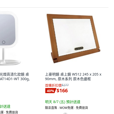
D補光燈高清化妝鏡 桌
上豪明鏡 桌上鏡 W512 245 x 205 x
T14D1-WT 300g,
90mm, 原木系列 原木色邊框
首購折扣價
$277
$166
40
%
明天 8/7 (五)
預計送達
計送達
酷澎直售 ∙ WOW免運 ∙ 免費退貨
運 ∙ 免費退貨
(
8
)