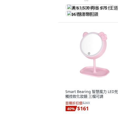
满 $1,500 再省 $75 (王道卡)
$6 酷澎幣回饋
Smart Bearing 智慧魔力 LED
觸控款化妝鏡 三檔可調
首購折扣價
$269
$161
40
%