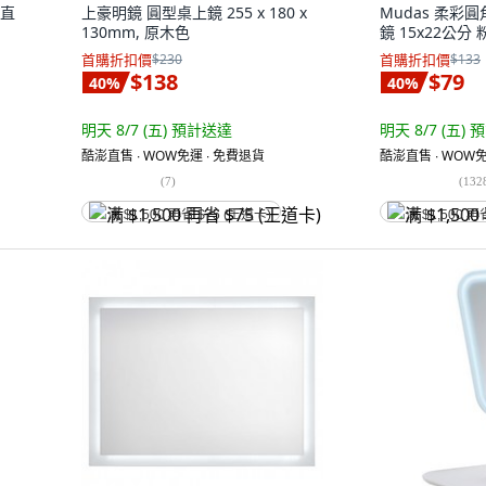
 直
上豪明鏡 圓型桌上鏡 255 x 180 x
Mudas 柔彩
130mm, 原木色
鏡 15x22公分 
首購折扣價
$230
首購折扣價
$133
$138
$79
40
%
40
%
明天 8/7 (五)
預計送達
明天 8/7 (五)
預
酷澎直售 ∙ WOW免運 ∙ 免費退貨
酷澎直售 ∙ WOW免
(
7
)
(
132
满 $1,500 再省 $75 (王道卡)
满 $1,500 再