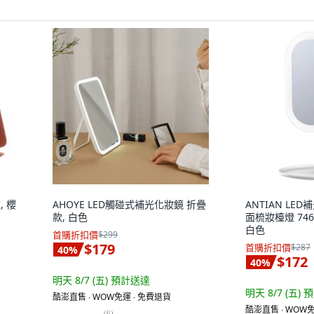
, 櫻
AHOYE LED觸碰式補光化妝鏡 折疊
ANTIAN LE
款, 白色
面梳妝檯燈 746A
白色
首購折扣價
$299
$179
首購折扣價
$287
40
%
$172
40
%
明天 8/7 (五)
預計送達
明天 8/7 (五)
預
酷澎直售 ∙ WOW免運 ∙ 免費退貨
酷澎直售 ∙ WOW免
(
6
)