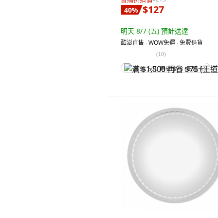
$127
40
%
明天 8/7 (五)
預計送達
酷澎直售 ∙ WOW免運 ∙ 免費退貨
(
10
)
满 $1,500 再省 $75 (王道卡)