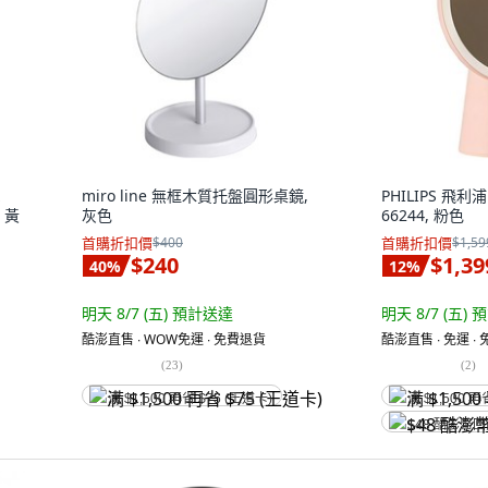
miro line 無框木質托盤圓形桌鏡,
PHILIPS 飛利
 黃
灰色
66244, 粉色
首購折扣價
$400
首購折扣價
$1,59
$240
$1,39
40
%
12
%
明天 8/7 (五)
預計送達
明天 8/7 (五)
預
酷澎直售 ∙ WOW免運 ∙ 免費退貨
酷澎直售 ∙ 免運 ∙
(
23
)
(
2
)
满 $1,500 再省 $75 (王道卡)
满 $1,500 再
$48 酷澎幣