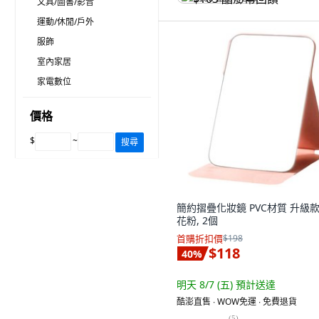
文具/圖書/影音
運動/休閒/戶外
服飾
室內家居
家電數位
價格
$
~
搜尋
簡約摺疊化妝鏡 PVC材質 升級款
花粉, 2個
首購折扣價
$198
$118
40
%
明天 8/7 (五)
預計送達
酷澎直售 ∙ WOW免運 ∙ 免費退貨
(
5
)