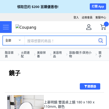
領取您的
$200
首購優惠卷!
打開 App
登入
註冊會員
客服中心
全部
酷澎首
火箭速
美妝保
美容用
容器/鏡子/其他小
鏡
頁
配
養
品
物
子
鏡子
篩選器
上豪明鏡 雙面桌上鏡 180 x 180 x
110mm, 銀色