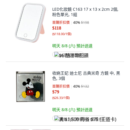
LED化妝鏡 C163 17 x 13 x 2cm 2個,
粉色單光, 1組
首購折扣價
40
%
$198
$118
(
$118.00/1個
)
明天 8/8 (六)
預計送達
$6 酷澎幣回饋
收納王妃 迪士尼 古典米奇 方鏡 中, 黑
色, 3個
首購折扣價
40
%
$132
$79
(
$26.33/1個
)
明天 8/8 (六)
預計送達
满 $1,500 再省 $75 (王道卡)