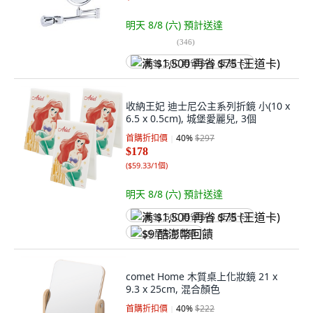
明天 8/8 (六)
預計送達
(
346
)
满 $1,500 再省 $75 (王道卡)
收納王妃 迪士尼公主系列折鏡 小(10 x
6.5 x 0.5cm), 城堡愛麗兒, 3個
首購折扣價
40
%
$297
$178
(
$59.33/1個
)
明天 8/8 (六)
預計送達
满 $1,500 再省 $75 (王道卡)
$9 酷澎幣回饋
comet Home 木質桌上化妝鏡 21 x
9.3 x 25cm, 混合顏色
首購折扣價
40
%
$222