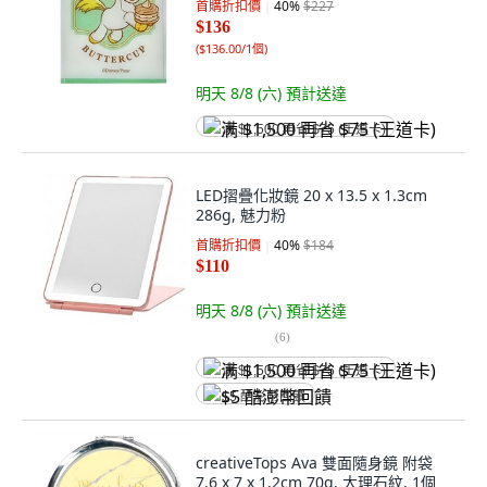
首購折扣價
40
%
$227
$136
(
$136.00/1個
)
明天 8/8 (六)
預計送達
满 $1,500 再省 $75 (王道卡)
LED摺疊化妝鏡 20 x 13.5 x 1.3cm
286g, 魅力粉
首購折扣價
40
%
$184
$110
明天 8/8 (六)
預計送達
(
6
)
满 $1,500 再省 $75 (王道卡)
$5 酷澎幣回饋
creativeTops Ava 雙面隨身鏡 附袋
7.6 x 7 x 1.2cm 70g, 大理石紋, 1個