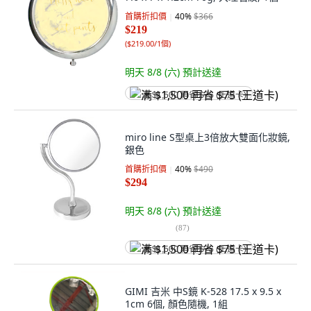
首購折扣價
40
%
$366
$219
(
$219.00/1個
)
明天 8/8 (六)
預計送達
满 $1,500 再省 $75 (王道卡)
miro line S型桌上3倍放大雙面化妝鏡,
銀色
首購折扣價
40
%
$490
$294
明天 8/8 (六)
預計送達
(
87
)
满 $1,500 再省 $75 (王道卡)
GIMI 吉米 中S鏡 K-528 17.5 x 9.5 x
1cm 6個, 顏色隨機, 1組