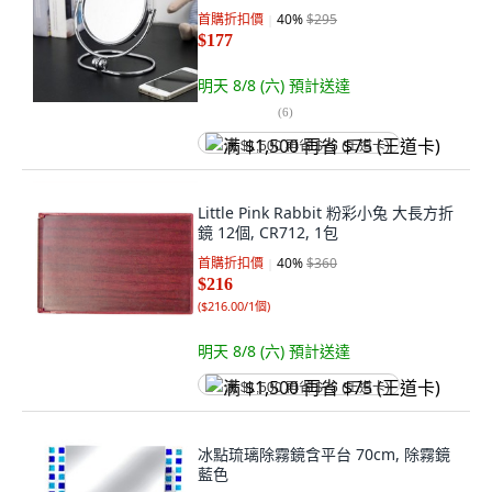
首購折扣價
40
%
$295
$177
明天 8/8 (六)
預計送達
(
6
)
满 $1,500 再省 $75 (王道卡)
Little Pink Rabbit 粉彩小兔 大長方折
鏡 12個, CR712, 1包
首購折扣價
40
%
$360
$216
(
$216.00/1個
)
明天 8/8 (六)
預計送達
满 $1,500 再省 $75 (王道卡)
冰點琉璃除霧鏡含平台 70cm, 除霧鏡
藍色