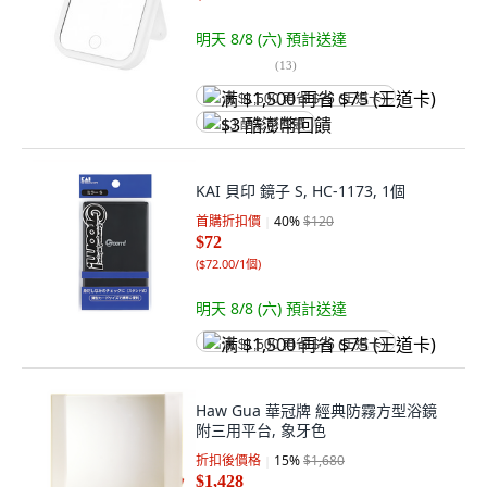
明天 8/8 (六)
預計送達
(
13
)
满 $1,500 再省 $75 (王道卡)
$3 酷澎幣回饋
KAI 貝印 鏡子 S, HC-1173, 1個
首購折扣價
40
%
$120
$72
(
$72.00/1個
)
明天 8/8 (六)
預計送達
满 $1,500 再省 $75 (王道卡)
Haw Gua 華冠牌 經典防霧方型浴鏡
附三用平台, 象牙色
折扣後價格
15
%
$1,680
$1,428