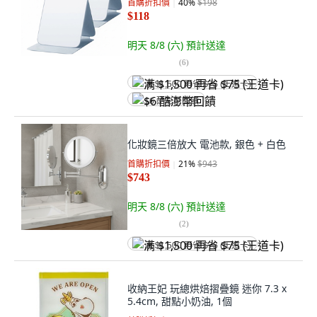
首購折扣價
40
%
$198
$118
明天 8/8 (六)
預計送達
(
6
)
满 $1,500 再省 $75 (王道卡)
$6 酷澎幣回饋
化妝鏡三倍放大 電池款, 銀色 + 白色
首購折扣價
21
%
$943
$743
明天 8/8 (六)
預計送達
(
2
)
满 $1,500 再省 $75 (王道卡)
收納王妃 玩總烘焙摺疊鏡 迷你 7.3 x
5.4cm, 甜點小奶油, 1個