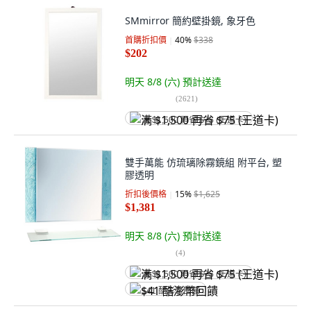
SMmirror 簡約壁掛鏡, 象牙色
首購折扣價
40
%
$338
$202
明天 8/8 (六)
預計送達
(
2621
)
满 $1,500 再省 $75 (王道卡)
雙手萬能 仿琉璃除霧鏡組 附平台, 塑
膠透明
折扣後價格
15
%
$1,625
$1,381
明天 8/8 (六)
預計送達
(
4
)
满 $1,500 再省 $75 (王道卡)
$41 酷澎幣回饋