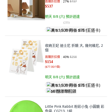
首購折扣價
27
%
$737
$537
明天 8/8 (六)
預計送達
(
235
)
满 $1,500 再省 $75 (王道卡)
收納王妃 迪士尼 折鏡 大, 幾何維尼, 2
個
首購折扣價
40
%
$258
$154
(
$77.00/1個
)
明天 8/8 (六)
預計送達
满 $1,500 再省 $75 (王道卡)
$8 酷澎幣回饋
Little Pink Rabbit 粉彩小兔 小圓鏡 彩
色袋, CG713, 1組