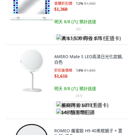
首購折扣價
12
%
$1,560
$1,360
明天 8/8 (六)
預計送達
(
2
)
满 $1,500 再省 $75 (王道卡)
AMIRO Mate S LED高清日光化妝鏡,
白色
折扣後價格
14
%
$1,880
$1,616
明天 8/8 (六)
預計送達
(
17
)
最高再省 $81 (王道卡)
$48 酷澎幣回饋
ROMEO 羅蜜歐 H9 40黑框鏡子 + 置