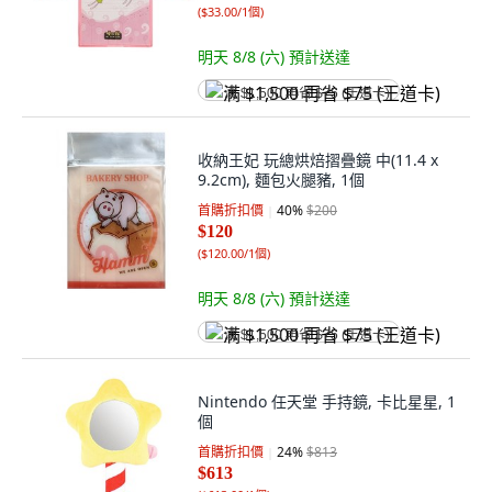
(
$33.00/1個
)
明天 8/8 (六)
預計送達
满 $1,500 再省 $75 (王道卡)
收納王妃 玩總烘焙摺疊鏡 中(11.4 x
9.2cm), 麵包火腿豬, 1個
首購折扣價
40
%
$200
$120
(
$120.00/1個
)
明天 8/8 (六)
預計送達
满 $1,500 再省 $75 (王道卡)
Nintendo 任天堂 手持鏡, 卡比星星, 1
個
首購折扣價
24
%
$813
$613