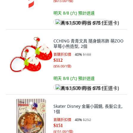
(
$613.00/1個
)
明天 8/8 (六)
預計送達
满 $1,500 再省 $75 (王道卡)
CCHING 青青文具 隨身鏡吊飾 萌ZOO
草莓小熊造型, 2個
首購折扣價
40
%
$188
$112
(
$56.00/1個
)
明天 8/8 (六)
預計送達
满 $1,500 再省 $75 (王道卡)
Skater Disney 金屬小圓鏡, 長髮公主,
1個
首購折扣價
40
%
$252
$151
(
$151.00/1個
)