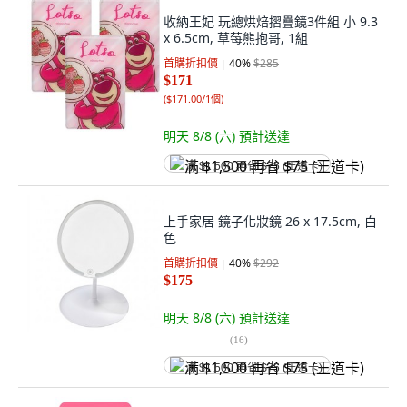
收納王妃 玩總烘焙摺疊鏡3件組 小 9.3
x 6.5cm, 草莓熊抱哥, 1組
首購折扣價
40
%
$285
$171
(
$171.00/1個
)
明天 8/8 (六)
預計送達
满 $1,500 再省 $75 (王道卡)
上手家居 鏡子化妝鏡 26 x 17.5cm, 白
色
首購折扣價
40
%
$292
$175
明天 8/8 (六)
預計送達
(
16
)
满 $1,500 再省 $75 (王道卡)