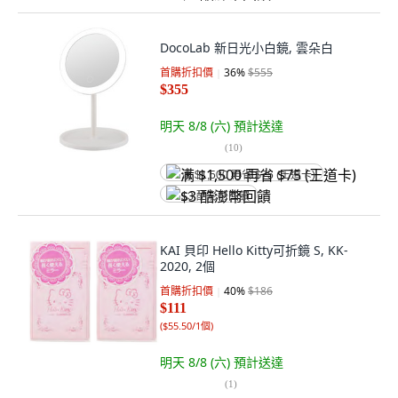
DocoLab 新日光小白鏡, 雲朵白
首購折扣價
36
%
$555
$355
明天 8/8 (六)
預計送達
(
10
)
满 $1,500 再省 $75 (王道卡)
$3 酷澎幣回饋
KAI 貝印 Hello Kitty可折鏡 S, KK-
2020, 2個
首購折扣價
40
%
$186
$111
(
$55.50/1個
)
明天 8/8 (六)
預計送達
(
1
)