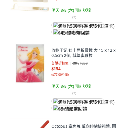
明天 8/8 (六)
預計送達
(
3
)
满 $1,500 再省 $75 (王道卡)
$43 酷澎幣回饋
收納王妃 迪士尼折疊鏡 大 15 x 12 x
0.5cm 2個, 城堡奧蘿拉
首購折扣價
40
%
$258
$154
(
$77.00/1個
)
明天 8/8 (六)
預計送達
(
3
)
满 $1,500 再省 $75 (王道卡)
$8 酷澎幣回饋
Octopus 章魚牌 萬向伸縮檢視鏡, 圓