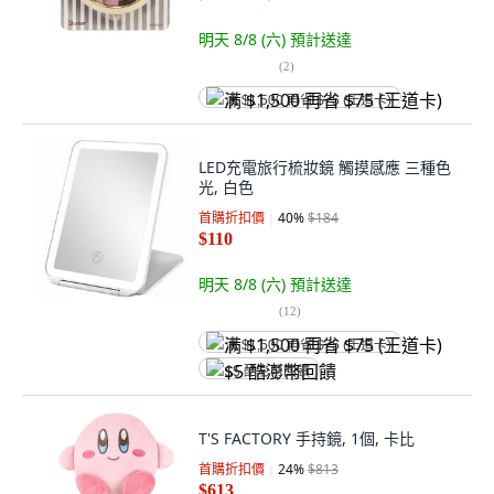
明天 8/8 (六)
預計送達
(
2
)
满 $1,500 再省 $75 (王道卡)
LED充電旅行梳妝鏡 觸摸感應 三種色
光, 白色
首購折扣價
40
%
$184
$110
明天 8/8 (六)
預計送達
(
12
)
满 $1,500 再省 $75 (王道卡)
$5 酷澎幣回饋
T'S FACTORY 手持鏡, 1個, 卡比
首購折扣價
24
%
$813
$613