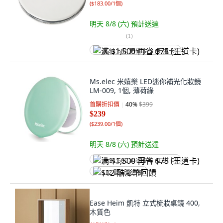
(
$183.00/1個
)
明天 8/8 (六)
預計送達
(
1
)
满 $1,500 再省 $75 (王道卡)
Ms.elec 米嬉樂 LED迷你補光化妝鏡
LM-009, 1個, 薄荷綠
首購折扣價
40
%
$399
$239
(
$239.00/1個
)
明天 8/8 (六)
預計送達
满 $1,500 再省 $75 (王道卡)
$12 酷澎幣回饋
Ease Heim 凱特 立式梳妝桌鏡 400,
木質色