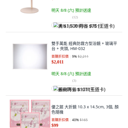
明天 8/8 (六)
預計送達
(
12
)
满 $1,500 再省 $75 (王道卡)
雙手萬能 經典防霧方型浴鏡 + 玻璃平
台 + 夾頭, HM-032
首購折扣價
9
%
$2,211
$2,011
明天 8/8 (六)
預計送達
(
3
)
最高再省 $101 (王道卡)
優之館 大折鏡 10.3 x 14.5cm, 3個, 顏
色隨機
首購折扣價
40
%
$165
$99