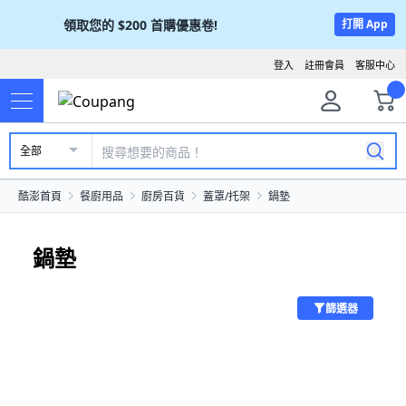
領取您的
$200
首購優惠卷!
打開 App
登入
註冊會員
客服中心
全部
酷澎首頁
餐廚用品
廚房百貨
蓋罩/托架
鍋墊
鍋墊
篩選器