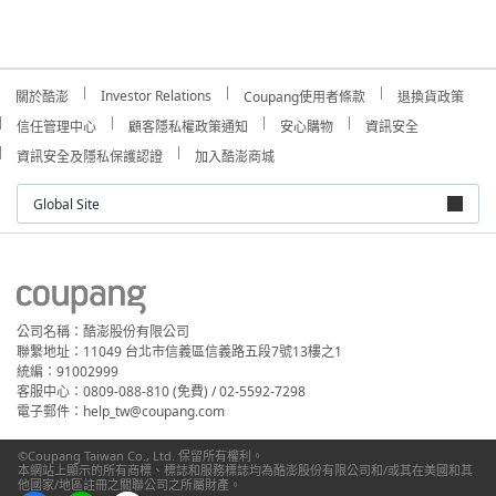
Investor Relations
關於酷澎
Coupang使用者條款
退換貨政策
信任管理中心
顧客隱私權政策通知
安心購物
資訊安全
資訊安全及隱私保護認證
加入酷澎商城
Global Site
公司名稱：酷澎股份有限公司
聯繫地址：11049 台北市信義區信義路五段7號13樓之1
統編：91002999
客服中心：0809-088-810 (免費) / 02-5592-7298
電子郵件：help_tw@coupang.com
©Coupang Taiwan Co., Ltd. 保留所有權利。
本網站上顯示的所有商標、標誌和服務標誌均為酷澎股份有限公司和/或其在美國和其
他國家/地區註冊之關聯公司之所屬財產。