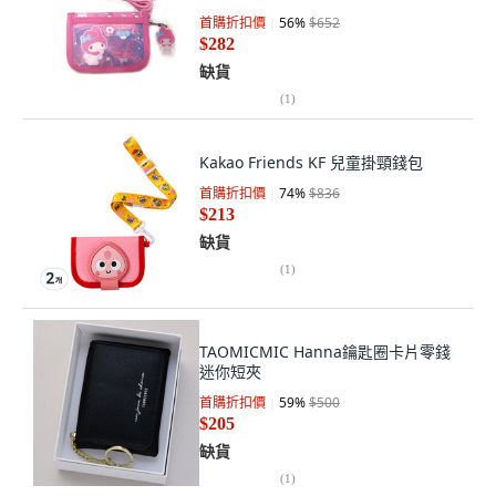
首購折扣價
56
%
$652
$282
缺貨
(
1
)
Kakao Friends KF 兒童掛頸錢包
首購折扣價
74
%
$836
$213
缺貨
(
1
)
TAOMICMIC Hanna鑰匙圈卡片零錢
迷你短夾
首購折扣價
59
%
$500
$205
缺貨
(
1
)