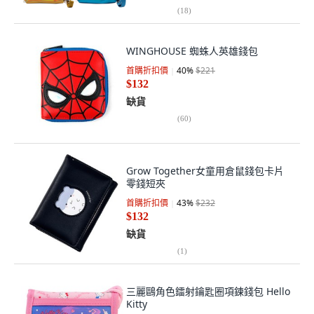
(
18
)
WINGHOUSE 蜘蛛人英雄錢包
首購折扣價
40
%
$221
$132
缺貨
(
60
)
Grow Together女童用倉鼠錢包卡片
零錢短夾
首購折扣價
43
%
$232
$132
缺貨
(
1
)
三麗鷗角色鐳射鑰匙圈項鍊錢包 Hello
Kitty