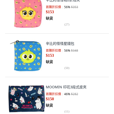
首購折扣價
56
%
$353
$153
缺貨
(
27
)
辛比的怪怪屋錢包
首購折扣價
56
%
$348
$153
缺貨
(
50
)
MOOMIN 印花3段式皮夾
首購折扣價
46
%
$282
$150
缺貨
(
11
)