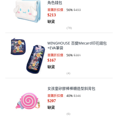
角色錢包
首購折扣價
56
%
$493
$213
缺貨
(
78
)
WINGHOUSE 百變Mecard印花錢包
+EVA筆袋
首購折扣價
56
%
$381
$167
缺貨
(
4
)
女孩童矽膠棒棒糖造型斜背包
首購折扣價
40
%
$346
$207
缺貨
(
6
)