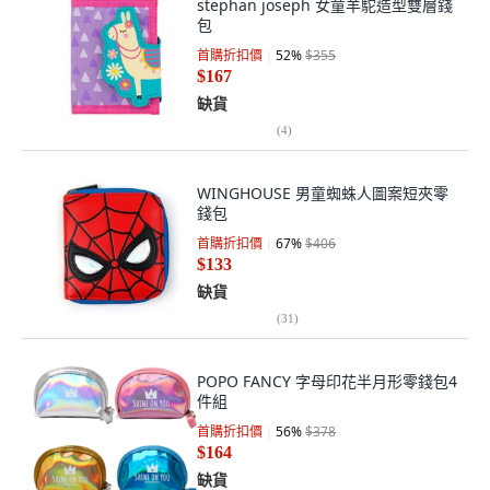
stephan joseph 女童羊駝造型雙層錢
包
首購折扣價
52
%
$355
$167
缺貨
(
4
)
WINGHOUSE 男童蜘蛛人圖案短夾零
錢包
首購折扣價
67
%
$406
$133
缺貨
(
31
)
POPO FANCY 字母印花半月形零錢包4
件組
首購折扣價
56
%
$378
$164
缺貨