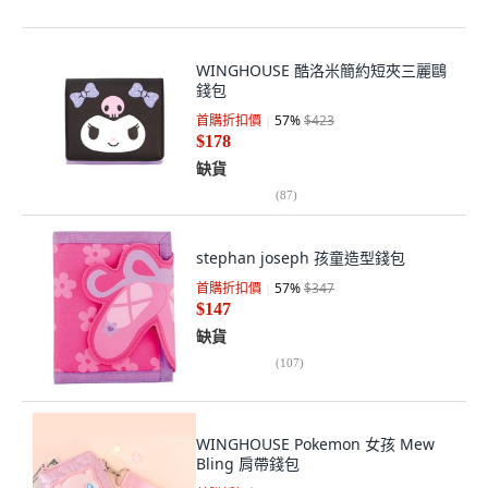
WINGHOUSE 酷洛米簡約短夾三麗鷗
錢包
首購折扣價
57
%
$423
$178
缺貨
(
87
)
stephan joseph 孩童造型錢包
首購折扣價
57
%
$347
$147
缺貨
(
107
)
WINGHOUSE Pokemon 女孩 Mew
Bling 肩帶錢包