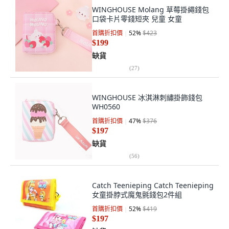
WINGHOUSE Molang 草莓掛繩錢包
口袋卡片零錢短夾 兒童 女童
首購折扣價
52
%
$423
$199
缺貨
(
27
)
WINGHOUSE 冰淇淋刺繡掛飾錢包
WH0560
首購折扣價
47
%
$376
$197
缺貨
(
56
)
Catch Teenieping Catch Teenieping
女童掛脖式魔鬼氈錢包2件組
首購折扣價
52
%
$419
$197