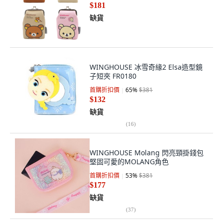
$181
缺貨
WINGHOUSE 冰雪奇緣2 Elsa造型鏡
子短夾 FR0180
首購折扣價
65
%
$381
$132
缺貨
(
16
)
WINGHOUSE Molang 閃亮頸掛錢包
堅固可愛的MOLANG角色
首購折扣價
53
%
$381
$177
缺貨
(
37
)