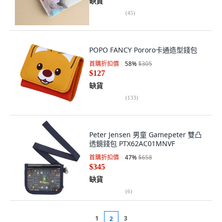
缺貨
(
45
)
POPO FANCY Pororo卡通造型錢包
首購折扣價
58
%
$305
$127
缺貨
(
133
)
Peter Jensen 男童 Gamepeter 雙凸
透鏡錢包 PTX62AC01MNVF
首購折扣價
47
%
$658
$345
缺貨
(
6
)
1
3
2