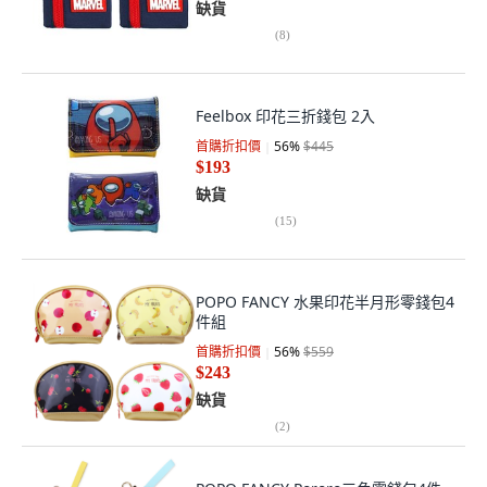
缺貨
(
8
)
Feelbox 印花三折錢包 2入
首購折扣價
56
%
$445
$193
缺貨
(
15
)
POPO FANCY 水果印花半月形零錢包4
件組
首購折扣價
56
%
$559
$243
缺貨
(
2
)