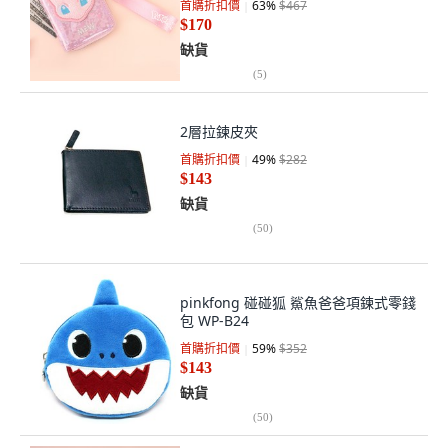
首購折扣價
63
%
$467
$170
缺貨
(
5
)
2層拉鍊皮夾
首購折扣價
49
%
$282
$143
缺貨
(
50
)
pinkfong 碰碰狐 鯊魚爸爸項鍊式零錢
包 WP-B24
首購折扣價
59
%
$352
$143
缺貨
(
50
)