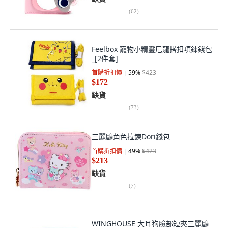
(
62
)
Feelbox 寵物小精靈尼龍搭扣項鍊錢包
_[2件套]
首購折扣價
59
%
$423
$172
缺貨
(
73
)
三麗鷗角色拉鍊Dori錢包
首購折扣價
49
%
$423
$213
缺貨
(
7
)
WINGHOUSE 大耳狗臉部短夾三麗鷗