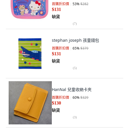
首購折扣價
53
%
$282
$131
缺貨
(
7
)
stephan joseph 孩童錢包
首購折扣價
65
%
$379
$131
缺貨
(
5
)
HanNal 兒童收納卡夾
首購折扣價
60
%
$329
$130
缺貨
(
3
)