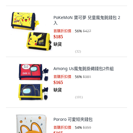
PoKeMoN 寶可夢 兒童魔鬼氈錢包 2
入
首購折扣價
56
%
$427
$185
缺貨
(
32
)
Among Us魔鬼氈掛繩錢包2件組
首購折扣價
56
%
$381
$165
缺貨
(
101
)
Pororo 可愛短夾錢包
首購折扣價
54
%
$359