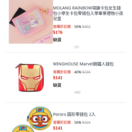
MOLANG RAINBOW項鍊卡包女生錢
包小學生卡包零錢包入學畢業禮物小孩
兒童
首購折扣價
56
%
$402
$176
缺貨
(
3
)
WINGHOUSE Marvel鋼鐵人錢包
首購折扣價
40
%
$236
$141
缺貨
(
68
)
Pororo 圓形零錢包 2入
首購折扣價
56
%
$324
$141