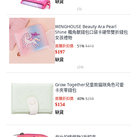
缺貨
(
3
)
WINGHOUSE Beauty Ara Pearl
Shine 獨角獸錢包口袋卡硬幣雙折錢包
女孩禮物
首購折扣價
51
%
$410
$197
缺貨
(
24
)
Grow Together兒童款貓咪角色可愛
卡夾零錢包
首購折扣價
40
%
$258
$154
缺貨
辛比的怪怪物2折短夾