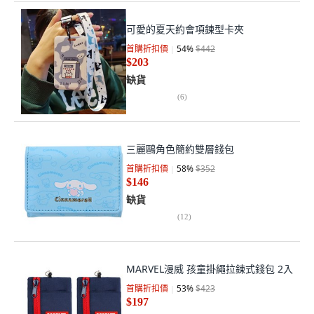
可愛的夏天約會項鍊型卡夾
首購折扣價
54
%
$442
$203
缺貨
(
6
)
三麗鷗角色簡約雙層錢包
首購折扣價
58
%
$352
$146
缺貨
(
12
)
MARVEL漫威 孩童掛繩拉鍊式錢包 2入
首購折扣價
53
%
$423
$197