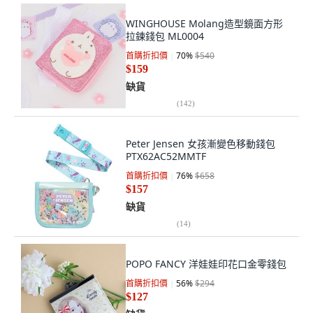
WINGHOUSE Molang造型鏡面方形
拉鍊錢包 ML0004
首購折扣價
70
%
$540
$159
缺貨
(
142
)
Peter Jensen 女孩漸變色移動錢包
PTX62AC52MMTF
首購折扣價
76
%
$658
$157
缺貨
(
14
)
POPO FANCY 洋娃娃印花口金零錢包
首購折扣價
56
%
$294
$127