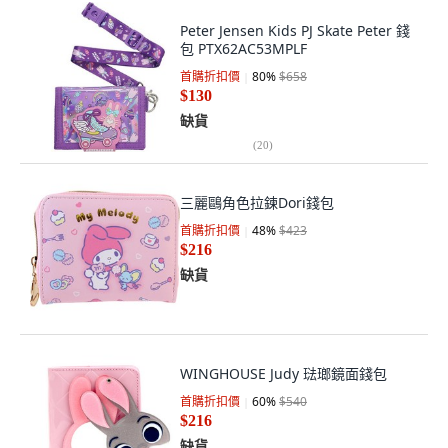
Peter Jensen Kids PJ Skate Peter 錢
包 PTX62AC53MPLF
首購折扣價
80
%
$658
$130
缺貨
(
20
)
三麗鷗角色拉鍊Dori錢包
首購折扣價
48
%
$423
$216
缺貨
WINGHOUSE Judy 琺瑯鏡面錢包
首購折扣價
60
%
$540
$216
缺貨