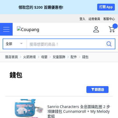
領取您的
$200
首購優惠卷!
打開 App
登入
註冊會員
客服中心
全部
酷澎首頁
火箭跨境
母嬰
兒童服飾
配件
錢包
錢包
篩選器
Sanrio Characters 全息圖鑰匙圈 2 步
項鍊錢包 Cunnamoroll + My Melody
套組