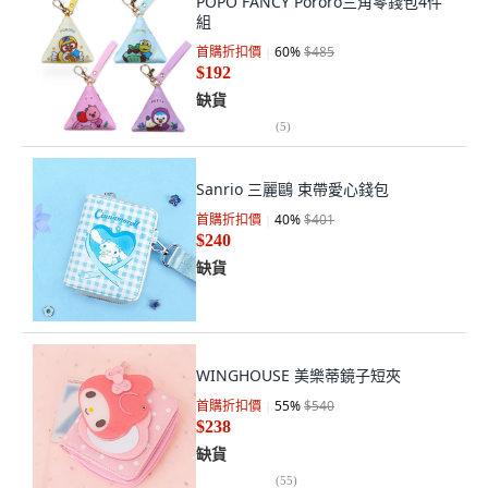
POPO FANCY Pororo三角零錢包4件
組
首購折扣價
60
%
$485
$192
缺貨
(
5
)
Sanrio 三麗鷗 束帶愛心錢包
首購折扣價
40
%
$401
$240
缺貨
WINGHOUSE 美樂蒂鏡子短夾
首購折扣價
55
%
$540
$238
缺貨
(
55
)