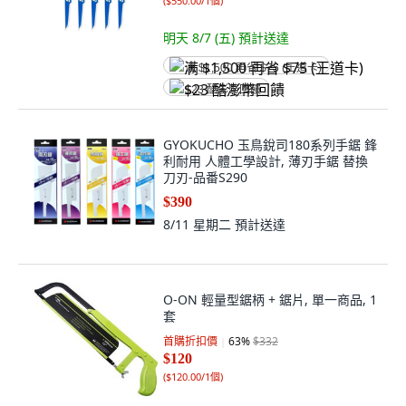
(
$550.00/1個
)
明天 8/7 (五)
預計送達
满 $1,500 再省 $75 (王道卡)
$23 酷澎幣回饋
GYOKUCHO 玉鳥銳司180系列手鋸 鋒
利耐用 人體工學設計, 薄刃手鋸 替換
刀刃-品番S290
$390
8/11 星期二
預計送達
O-ON 輕量型鋸柄 + 鋸片, 單一商品, 1
套
首購折扣價
63
%
$332
$120
(
$120.00/1個
)