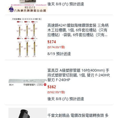
後天 8/8 (六)
預計送達
高速鋼4241鍍鈦階梯鑽頭套裝 三角柄
木工拉槽鑽, 1個, 6件套拉槽鉆（只有
拉槽鉆）-袋裝, 6件套拉槽鉆（只有拉
槽鉆）-袋裝
$174
(
$174.00/1個
)
8/19
預計送達
富具亞 A級塑膠管鋸 16吋(400mm) 手
持式塑膠管切割鋸, 1個, 替刃 F-240HP,
替刃 F-240HP
$162
(
$162.00/1個
)
後天 8/8 (六)
預計送達
千雷文創精品 電鑽改裝電鋸轉換頭 多