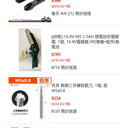
$500
(
$500.00/1個
)
後天 8/8 (六)
預計送達
JJ(B款) 16.8V 6吋 2.5AH 鋰電迷你電鏈
鋸, 1個, 16.8V電鏈鋸 6吋單機+配件(無
電池
$795
(
$795.00/1個
)
8/18
預計送達
貝貝 鎢鋼三牙螺紋銑刀, 1個, 鋁
M5x0.8
$254
(
$254.00/1個
)
8/20
預計送達