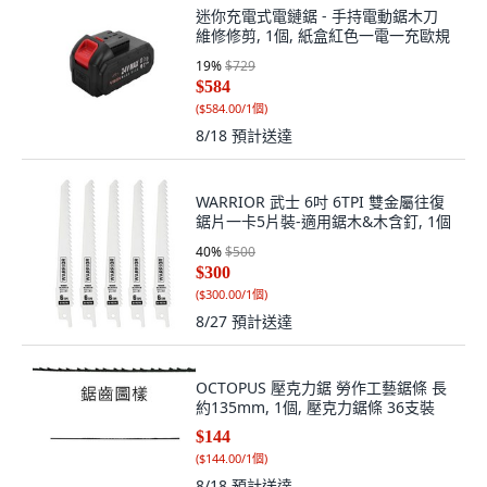
迷你充電式電鏈鋸 - 手持電動鋸木刀
維修修剪, 1個, 紙盒紅色一電一充歐規
19
%
$729
$584
(
$584.00/1個
)
8/18
預計送達
WARRIOR 武士 6吋 6TPI 雙金屬往復
鋸片一卡5片裝-適用鋸木&木含釘, 1個
40
%
$500
$300
(
$300.00/1個
)
8/27
預計送達
OCTOPUS 壓克力鋸 勞作工藝鋸條 長
約135mm, 1個, 壓克力鋸條 36支裝
$144
(
$144.00/1個
)
8/18
預計送達