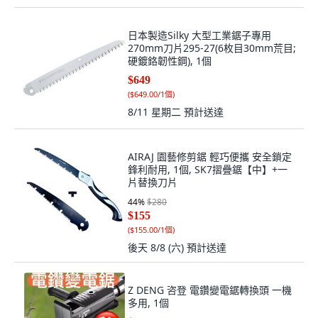
日本製造Silky 大型工業鋸子專用
270mm刀片295-27(6枚目30mm荒目;
硬鍍鉻韌性鋼), 1個
$649
(
$649.00/1個
)
8/11 星期二
預計送達
AIRAJ 園藝修剪鋸 輕巧便攜 安全鎖定
鋒利耐用, 1個, SK7摺疊鋸【中】+一
片替換刀片
44
%
$280
$155
(
$155.00/1個
)
後天 8/8 (六)
預計送達
Z DENG 咨登 電鑽變電鋸轉換頭 一機
多用, 1個