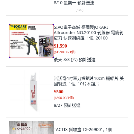
8/10 星期一
預計送達
(
370
)
SIVO電子商城 德國製JOKARI
Allrounder NO.20100 剝線器 電纜剝
皮刀 快速剝線鉗, 1個, 20100
$1,590
(
$1590.00/1個
)
後天 8/8 (六)
預計送達
米沃奇4吋軍刀短鋸片10cm 鐵鋸片 美
國製造, 1個, 10片木鋸片
$500
(
$500.00/1個
)
8/27
預計送達
TACTIX 斜鋸盒 TX-269001, 1個