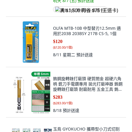
明天 8/7 (五)
預計送達
满 $1,500 再省 $75 (王道卡)
OLFA MTB-10B 中型替刃12.5mm 適
用於203B 203BSY 217B CS-5, 1個
$120
(
$120.00/1個
)
8/11 星期二
預計送達
鎢鋼旋轉銼打磨頭 硬質閤金 超硬六角
柄 銑刀手電鑽專用 拋光打磨神器 鎢鋼
旋轉銼打磨頭 耐磨耐用 五金工具 鎢鋼
旋轉, 1個, A0616單槽 鍍鈦鎢鋼 新陞
$283
級
(
$283.00/1個
)
8/18
預計送達
玉鳥 GYOKUCHO 攜帶型小刀式切割