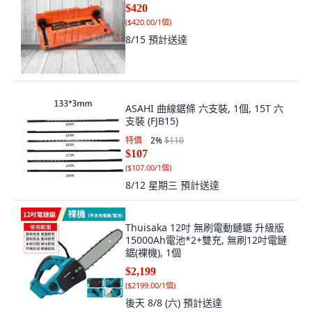
$420
(
$420.00/1個
)
8/15
預計送達
ASAHI 曲線鋸條 六支裝, 1個, 15T 六
支裝 (FJB15)
特價
2
%
$110
$107
(
$107.00/1個
)
8/12 星期三
預計送達
Thuisaka 12吋 無刷電動鏈鋸 升級版
15000Ah電池*2+雙充, 無刷12吋電鏈
鋸(裸機), 1個
$2,199
(
$2199.00/1個
)
後天 8/8 (六)
預計送達