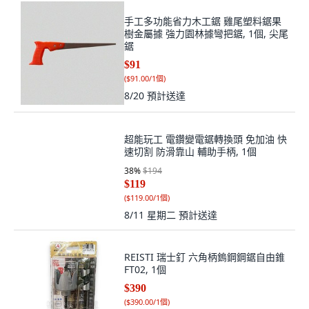
手工多功能省力木工鋸 雞尾塑料鋸果
樹金屬據 強力園林據彎把鋸, 1個, 尖尾
鋸
$91
(
$91.00/1個
)
8/20
預計送達
超能玩工 電鑽變電鋸轉換頭 免加油 快
速切割 防滑靠山 輔助手柄, 1個
38
%
$194
$119
(
$119.00/1個
)
8/11 星期二
預計送達
REISTI 瑞士釘 六角柄鎢鋼鋼鋸自由錐
FT02, 1個
$390
(
$390.00/1個
)