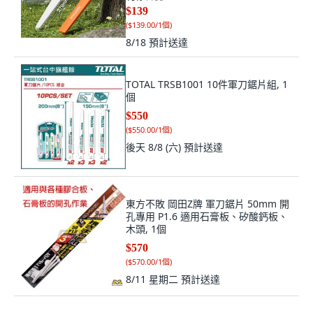
$139
(
$139.00/1個
)
8/18
預計送達
TOTAL TRSB1001 10件軍刀鋸片組, 1
個
$550
(
$550.00/1個
)
後天 8/8 (六)
預計送達
東方不敗 岡田Z牌 軍刀鋸片 50mm 開
孔專用 P1.6 適用石膏板、矽酸鈣板、
木頭, 1個
$570
(
$570.00/1個
)
8/11 星期二
預計送達