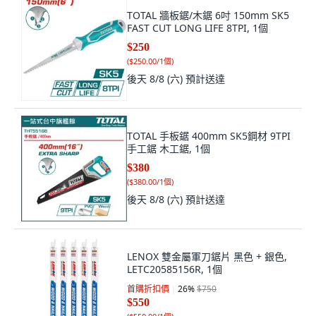
TOTAL 牆板鋸/木鋸 6吋 150mm SK5
FAST CUT LONG LIFE 8TPI, 1個
$250
(
$250.00/1個
)
後天 8/8 (六)
預計送達
TOTAL 手板鋸 400mm SK5鋼材 9TPI
手工鋸 木工鋸, 1個
$380
(
$380.00/1個
)
後天 8/8 (六)
預計送達
LENOX 雙金屬軍刀鋸片 黑色 + 銀色,
LETC20585156R, 1個
首購折扣價
26
%
$750
$550