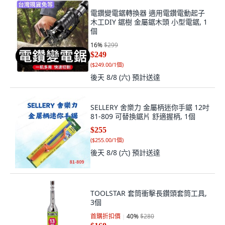
電鑽變電鋸轉換器 適用電鑽電動起子
木工DIY 鋸樹 金屬鋸木頭 小型電鋸, 1
個
16
%
$299
$249
(
$249.00/1個
)
後天 8/8 (六)
預計送達
SELLERY 舍樂力 金屬柄迷你手鋸 12吋
81-809 可替換鋸片 舒適握柄, 1個
$255
(
$255.00/1個
)
後天 8/8 (六)
預計送達
TOOLSTAR 套筒衝擊長鑽頭套筒工具,
3個
首購折扣價
40
%
$280