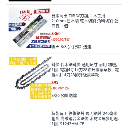
日本岡田 Z牌 軍刀鋸片 木工用
210mm 日本製 乾木切割 角料切割 公
司貨, 1個
$360
(
$360.00/1個
)
後天 8/8 (六)
預計送達
鏈條 伐木鋸鏈條 通用尺寸 耐用 鋸鏈,
1個, 電鋸4寸14刀28節升級豪華款., 電
鋸4寸14刀28節升級豪華款
$95
(
$95.00/1個
)
8/26
預計送達
超能玩工 往復鋸片 馬刀鋸片 240毫米
粗齒 高碳鋼合金鋸條 木材金屬多用途,
1個, S1243HM-CF