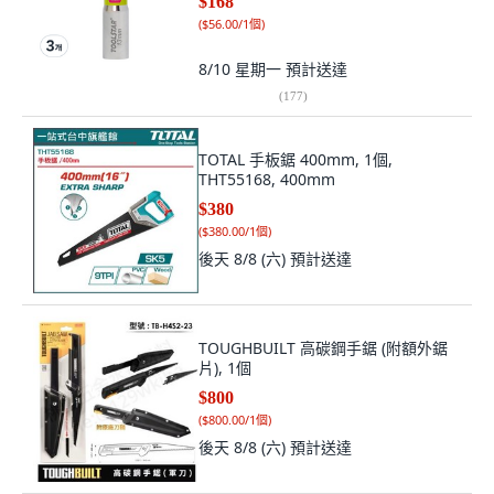
$168
(
$56.00/1個
)
8/10 星期一
預計送達
(
177
)
TOTAL 手板鋸 400mm, 1個,
THT55168, 400mm
$380
(
$380.00/1個
)
後天 8/8 (六)
預計送達
TOUGHBUILT 高碳鋼手鋸 (附額外鋸
片), 1個
$800
(
$800.00/1個
)
後天 8/8 (六)
預計送達