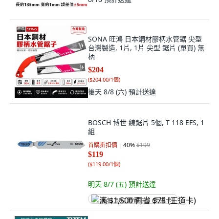
SONA 旺鴻 日本鋼材膠柄水管鋸 尖型
台灣製造, 1片, 1片 尖型 鋸片 (單買) 無
柄
$204
(
$204.00/1個
)
後天 8/8 (六)
預計送達
BOSCH 博世 線鋸片 5個, T 118 EFS, 1
組
首購折扣價
40
%
$199
$119
(
$119.00/1個
)
明天 8/7 (五)
預計送達
满 $1,500 再省 $75 (王道卡)