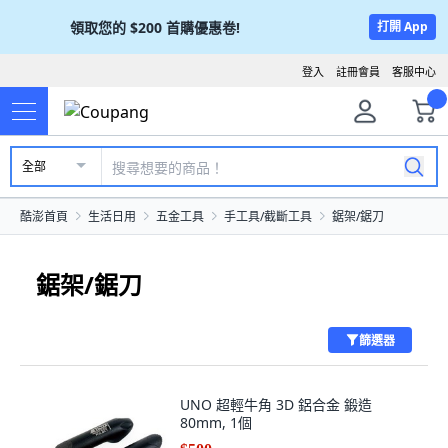
領取您的
$200
首購優惠卷!
打開 App
登入
註冊會員
客服中心
全部
酷澎首頁
生活日用
五金工具
手工具/截斷工具
鋸架/鋸刀
鋸架/鋸刀
篩選器
UNO 超輕牛角 3D 鋁合金 鍛造
80mm, 1個