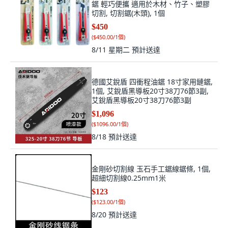
鋸 輕巧便攜 適用於木材、竹子、塑膠
切割, 切割鋸(木頭), 1個
$450
(
$450.00/1個
)
8/11 星期二
預計送達
德國艾銳盾 四衝程油鋸 18寸家用鏈鋸,
1個, 艾銳盾黑導板20寸38刀76節3副,
艾銳盾黑導板20寸38刀76節3副
$1,096
(
$1096.00/1個
)
8/18
預計送達
金剛砂切割線 玉石手工鋸線鋸條, 1個,
超細切割線0.25mm1米
$123
(
$123.00/1個
)
8/20
預計送達