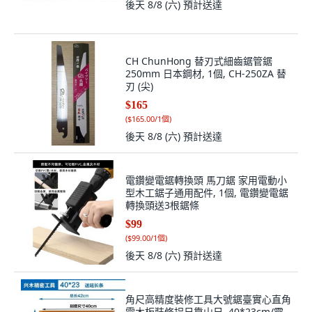
後天 8/8 (六)
預計送達
CH ChunHong 替刃式細齒鋸管鋸
250mm 日本鋼材, 1個, CH-250ZA 替
刃 (尖)
$165
(
$165.00/1個
)
後天 8/8 (六)
預計送達
電鑽變電鋸轉換頭 馬刀鋸 家用電動小
型木工鋸子通用配件, 1個, 電鑽變電鋸
轉換頭送3根鋸條
$99
(
$99.00/1個
)
後天 8/8 (六)
預計送達
角尺高精度裝修工具大號鋸臺實心直角
電木板裝修拐尺靠山尺, 40*23cm/靈