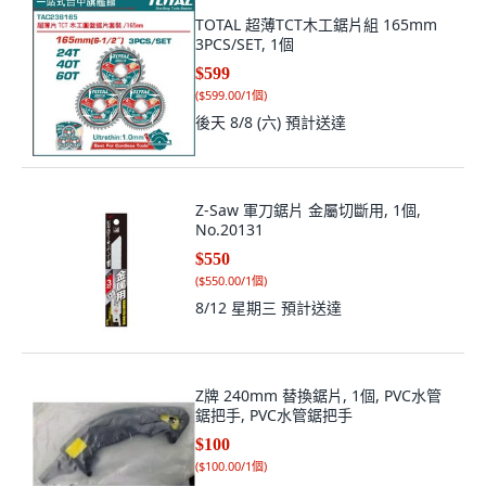
TOTAL 超薄TCT木工鋸片組 165mm
3PCS/SET, 1個
$599
(
$599.00/1個
)
後天 8/8 (六)
預計送達
Z-Saw 軍刀鋸片 金屬切斷用, 1個,
No.20131
$550
(
$550.00/1個
)
8/12 星期三
預計送達
Z牌 240mm 替換鋸片, 1個, PVC水管
鋸把手, PVC水管鋸把手
$100
(
$100.00/1個
)