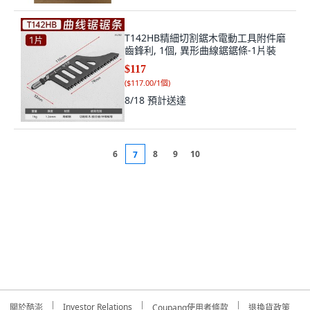
T142HB精細切割鋸木電動工具附件磨
齒鋒利, 1個, 異形曲線鋸鋸條-1片裝
$117
(
$117.00/1個
)
8/18
預計送達
6
8
9
10
7
Investor Relations
關於酷澎
Coupang使用者條款
退換貨政策