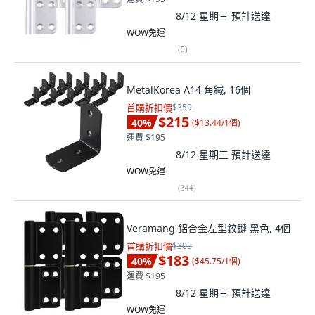
8/12 星期三
預計送達
WOW免運
(
5
)
MetalKorea A14 角鐵, 16個
首購折扣價
$359
$215
40
%
(
$13.44/1個
)
運費 $195
8/12 星期三
預計送達
WOW免運
(
344
)
Veramang 鋁合金左型鉸鏈 黑色, 4個
首購折扣價
$305
$183
40
%
(
$45.75/1個
)
運費 $195
8/12 星期三
預計送達
WOW免運