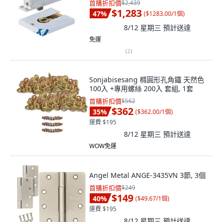
首購折扣價
$2,439
$1,283
47
%
(
$1283.00/1個
)
8/12 星期三
預計送達
免運
(
2
)
Sonjabisesang 橢圓形孔角鐵 天然色
100入 +專用螺絲 200入 套組, 1套
首購折扣價
$562
$362
35
%
(
$362.00/1個
)
運費 $195
8/12 星期三
預計送達
WOW免運
Angel Metal ANGE-3435VN 3節, 3個
首購折扣價
$249
$149
40
%
(
$49.67/1個
)
運費 $195
8/12 星期三
預計送達