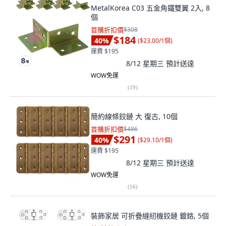
MetalKorea C03 五金角鐵雙翼 2入, 8
個
首購折扣價
$308
$184
40
%
(
$23.00/1個
)
運費 $195
8/12 星期三
預計送達
WOW免運
(
19
)
簡約線條鉸鏈 大 復古, 10個
首購折扣價
$486
$291
40
%
(
$29.10/1個
)
運費 $195
8/12 星期三
預計送達
WOW免運
(
16
)
裝飾家居 可折疊縫紉機鉸鏈 鍍鉻, 5個