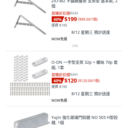
ZiO-BiZ 不鏽鋼層架 支架型 基本款, 2
個
首購折扣價
$333
$199
40
%
(
$99.50/1個
)
運費 $195
8/12 星期三
預計送達
WOW免運
(
30
)
O-ON 一字型支架 32p + 螺絲 70p 套
組, 1套
首購折扣價
$201
$120
40
%
(
$120.00/1個
)
運費 $195
8/12 星期三
預計送達
WOW免運
Yujin 強化玻璃門鉸鏈 NO 503 H型鉸
鏈, 1個