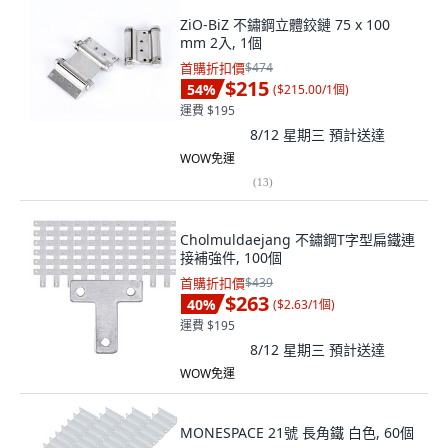
ZiO-BiZ 不鏽鋼立體鉸鏈 75 x 100
mm 2入, 1個
首購折扣價
$474
$215
54
%
(
$215.00/1個
)
運費 $195
8/12 星期三
預計送達
WOW免運
(
13
)
Cholmuldaejang 不鏽鋼T字型扁鐵連
接補強件, 100個
首購折扣價
$439
$263
40
%
(
$2.63/1個
)
運費 $195
8/12 星期三
預計送達
WOW免運
MONESPACE 21號 長角鐵 白色, 60個