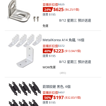
首購折扣價
$825
$625
24
%
(
$6.25/1個
)
運費 $195
8/12 星期三
預計送達
免運
MetalKorea A14 角鐵, 16個
首購折扣價
$372
$223
40
%
(
$13.94/1個
)
運費 $195
8/12 星期三
預計送達
WOW免運
(
491
)
箭頭鉸鏈 黑色, 6個
首購折扣價
$457
$197
56
%
(
$32.83/1個
)
運費 $195