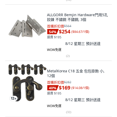
ALLGORR Bemjin Hardware門用5孔
鉸鍊 不鏽鋼 不鏽鋼, 3個
首購折扣價
$564
$254
54
%
(
$84.67/1個
)
運費 $195
8/12 星期三
預計送達
WOW免運
(
2
)
MetalKorea C18 五金 包包掛鉤 小,
12個
首購折扣價
$282
$169
40
%
(
$14.08/1個
)
運費 $195
8/12 星期三
預計送達
WOW免運
(
32
)