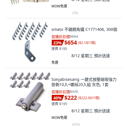
WOW免運
(
76
)
smato 不鏽鋼角鐵 C1771406, 300個
首購折扣價
$854
$654
23
%
(
$2.18/1個
)
運費 $195
8/12 星期三
預計送達
免運
Sonjabisesang 一鍵式按壓磁吸強力
掛鉤10入+螺絲20入組 灰色, 1套
首購折扣價
$370
$222
40
%
(
$222.00/1個
)
運費 $195
8/12 星期三
預計送達
WOW免運
(
313
)