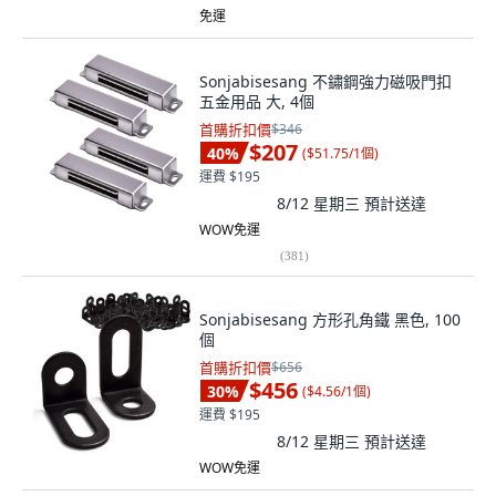
免運
Sonjabisesang 不鏽鋼強力磁吸門扣
五金用品 大, 4個
首購折扣價
$346
$207
40
%
(
$51.75/1個
)
運費 $195
8/12 星期三
預計送達
WOW免運
(
381
)
Sonjabisesang 方形孔角鐵 黑色, 100
個
首購折扣價
$656
$456
30
%
(
$4.56/1個
)
運費 $195
8/12 星期三
預計送達
WOW免運