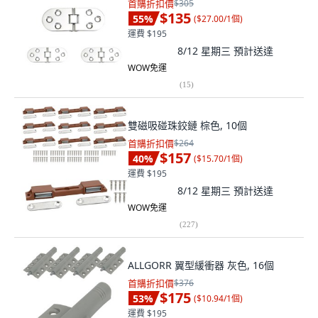
首購折扣價
$305
$135
55
%
(
$27.00/1個
)
運費 $195
8/12 星期三
預計送達
WOW免運
(
15
)
雙磁吸碰珠鉸鏈 棕色, 10個
首購折扣價
$264
$157
40
%
(
$15.70/1個
)
運費 $195
8/12 星期三
預計送達
WOW免運
(
227
)
ALLGORR 翼型緩衝器 灰色, 16個
首購折扣價
$376
$175
53
%
(
$10.94/1個
)
運費 $195