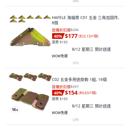
(
84
)
HAFELE 海福樂 C01 五金 三角加固件,
8個
首購折扣價
$296
$177
40
%
(
$22.13/1個
)
運費 $195
8/12 星期三
預計送達
WOW免運
(
25
)
C02 五金多用途掛鉤 1組, 16個
首購折扣價
$257
$154
40
%
(
$9.63/1個
)
運費 $195
8/12 星期三
預計送達
WOW免運
(
29
)