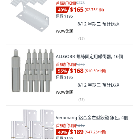
首購折扣價
$275
$165
40
%
(
$2.75/1個
)
運費 $195
8/12 星期三
預計送達
WOW免運
(
13
)
ALLGORR 螺絲固定用緩衝器, 16個
首購折扣價
$376
$168
55
%
(
$10.50/1個
)
運費 $195
8/12 星期三
預計送達
WOW免運
(
53
)
Veramang 鋁合金左型鉸鏈 銀色, 4個
首購折扣價
$315
$189
40
%
(
$47.25/1個
)
運費 $195