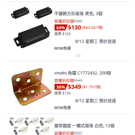
不鏽鋼方形碰珠 黑色, 3個
首購折扣價
$366
$130
64
%
(
$43.33/1個
)
運費 $195
8/12 星期三
預計送達
WOW免運
(
2
)
smato 角鐵 C1772432, 200個
首購折扣價
$549
$349
36
%
(
$1.75/1個
)
運費 $195
8/12 星期三
預計送達
WOW免運
層架國度 一觸式碰珠 白色, 12個
首購折扣價
$507