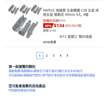
HAFELE 海福樂 五金韓國 C28 五金 床
用五金 彎鉤式 95mm 4入, 4個
首購折扣價
$224
$134
40
%
(
$33.50/1個
)
運費 $195
8/12 星期三
預計送達
WOW免運
2
3
4
5
1
與一起瀏覽的類別
電動電鑽/電鑽
螺絲/螺栓
釘子
槌子
捲尺/鐵尺
水泥
木材/板子
天花板線板/踢腳板
門把手/房門把手
家具把手
托架
開關
插座
擴充插座
您可能會喜歡的其他產品
門鉸鏈
鉸鏈
磁扣
角鐵