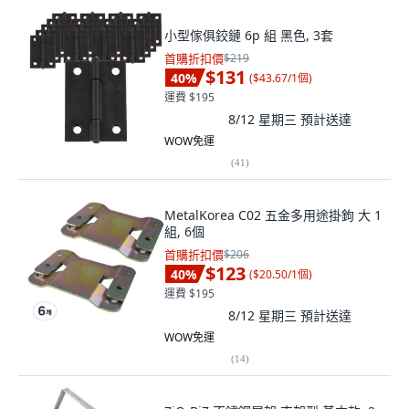
小型傢俱鉸鏈 6p 組 黑色, 3套
首購折扣價
$219
$131
40
%
(
$43.67/1個
)
運費 $195
8/12 星期三
預計送達
WOW免運
(
41
)
MetalKorea C02 五金多用途掛鉤 大 1
組, 6個
首購折扣價
$206
$123
40
%
(
$20.50/1個
)
運費 $195
8/12 星期三
預計送達
WOW免運
(
14
)