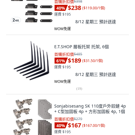
首購折扣價
$398
$238
40
%
(
$119.00/1個
)
運費 $195
8/12 星期三
預計送達
WOW免運
E.T.SHOP 層板托架 托架, 6個
首購折扣價
$485
$189
61
%
(
$31.50/1個
)
運費 $195
8/12 星期三
預計送達
WOW免運
(
19
)
Sonjabisesang SK 110度戶外鉸鏈 4p
+ C型加固板 4p + 方形加固板 4p, 1個
首購折扣價
$279
$167
40
%
(
$167.00/1個
)
運費 $195