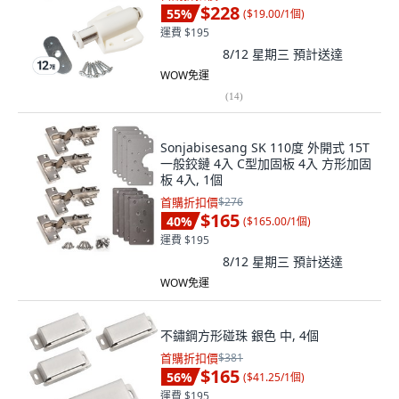
$228
55
%
(
$19.00/1個
)
運費 $195
8/12 星期三
預計送達
WOW免運
(
14
)
Sonjabisesang SK 110度 外開式 15T
一般鉸鏈 4入 C型加固板 4入 方形加固
板 4入, 1個
首購折扣價
$276
$165
40
%
(
$165.00/1個
)
運費 $195
8/12 星期三
預計送達
WOW免運
不鏽鋼方形碰珠 銀色 中, 4個
首購折扣價
$381
$165
56
%
(
$41.25/1個
)
運費 $195