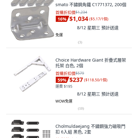
smato 不鏽鋼角鐵 C1771372, 200個
首購折扣價
$1,234
$1,034
16
%
(
$5.17/1個
)
8/12 星期三
預計送達
免運
(
3
)
Choice Hardware Giant 折疊式層架
托架 白色, 2個
首購折扣價
$579
$237
59
%
(
$118.50/1個
)
運費 $195
8/12 星期三
預計送達
WOW免運
(
10
)
Cholmuldaejang 不鏽鋼強力磁吸門
扣 6入組 黑色, 2套