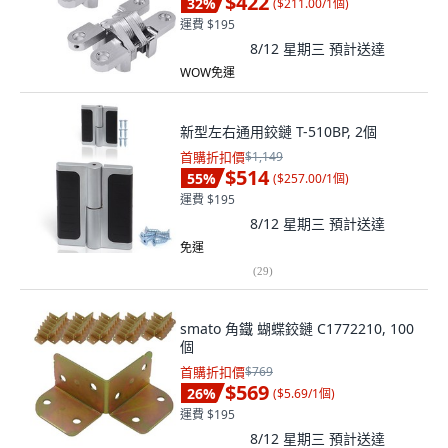
$422
32
%
(
$211.00/1個
)
運費 $195
8/12 星期三
預計送達
WOW免運
新型左右通用鉸鏈 T-510BP, 2個
首購折扣價
$1,149
$514
55
%
(
$257.00/1個
)
運費 $195
8/12 星期三
預計送達
免運
(
29
)
smato 角鐵 蝴蝶鉸鏈 C1772210, 100
個
首購折扣價
$769
$569
26
%
(
$5.69/1個
)
運費 $195
8/12 星期三
預計送達