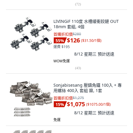
(
72
)
LIVINGiF 110度 水槽緩衝鉸鏈 OUT
18mm 套組, 4個
首購折扣價
$280
$126
55
%
(
$31.50/1個
)
運費 $195
8/12 星期三
預計送達
WOW免運
(
43
)
Sonjabisesang 壓鑄角鐵 100入 + 專
用螺絲 400入 套組 鎳, 1套
首購折扣價
$1,275
$1,075
15
%
(
$1075.00/1個
)
8/12 星期三
預計送達
免運