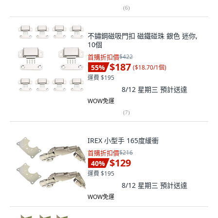
(
6
)
不鏽鋼磁吸門扣 磁鐵碰珠 銀色 迷你,
10個
首購折扣價
$422
$187
55
%
(
$18.70/1個
)
運費 $195
8/12 星期三
預計送達
WOW免運
(
7
)
IREX 小型手 165度緩衝
首購折扣價
$216
$129
40
%
運費 $195
8/12 星期三
預計送達
WOW免運