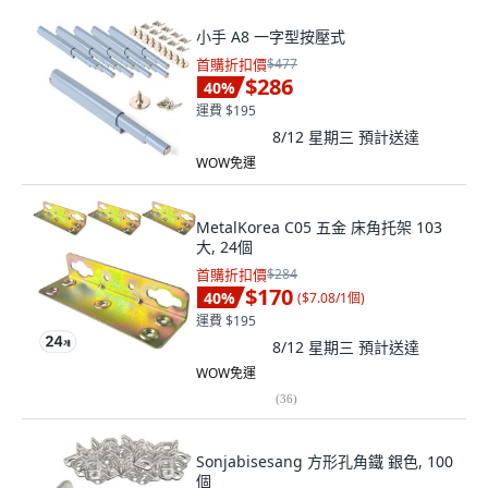
小手 A8 一字型按壓式
首購折扣價
$477
$286
40
%
運費 $195
8/12 星期三
預計送達
WOW免運
MetalKorea C05 五金 床角托架 103
大, 24個
首購折扣價
$284
$170
40
%
(
$7.08/1個
)
運費 $195
8/12 星期三
預計送達
WOW免運
(
36
)
Sonjabisesang 方形孔角鐵 銀色, 100
個