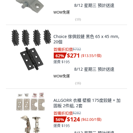
8/12 星期三
預計送達
WOW免運
(
10
)
Choice 傢俱鉸鏈 黑色 65 x 45 mm,
20個
首購折扣價
$732
$271
62
%
(
$13.55/1個
)
運費 $195
8/12 星期三
預計送達
WOW免運
(
16
)
ALLGORR 衣櫃 壁櫥 175度鉸鏈 + 加
固板 2件組, 2套
首購折扣價
$282
$124
56
%
(
$62.00/1個
)
運費 $195
8/12 星期三
預計送達