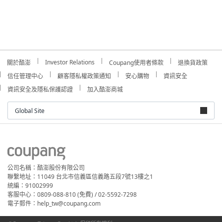
Investor Relations
關於酷澎
Coupang使用者條款
退換貨政策
信任管理中心
顧客隱私權政策通知
安心購物
資訊安全
資訊安全及隱私保護認證
加入酷澎商城
Global Site
公司名稱：酷澎股份有限公司
聯繫地址：11049 台北市信義區信義路五段7號13樓之1
統編：91002999
客服中心：0809-088-810 (免費) / 02-5592-7298
電子郵件：help_tw@coupang.com