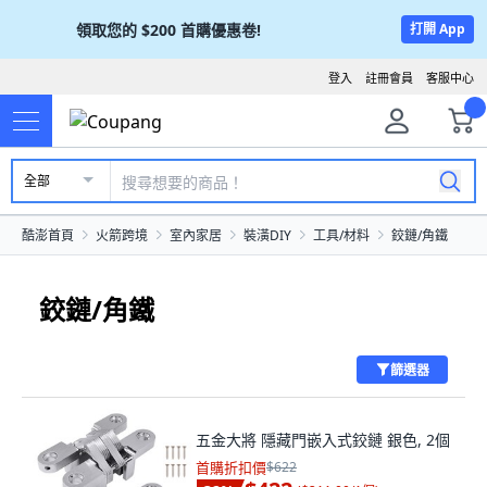
領取您的
$200
首購優惠卷!
打開 App
登入
註冊會員
客服中心
全部
酷澎首頁
火箭跨境
室內家居
裝潢DIY
工具/材料
鉸鏈/角鐵
鉸鏈/角鐵
篩選器
五金大將 隱藏門嵌入式鉸鏈 銀色, 2個
首購折扣價
$622