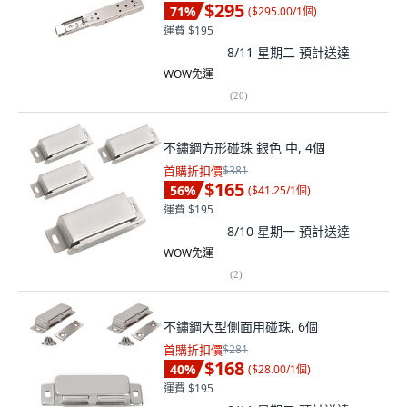
$295
71
%
(
$295.00/1個
)
運費 $195
8/11 星期二
預計送達
WOW免運
(
20
)
不鏽鋼方形碰珠 銀色 中, 4個
首購折扣價
$381
$165
56
%
(
$41.25/1個
)
運費 $195
8/10 星期一
預計送達
WOW免運
(
2
)
不鏽鋼大型側面用碰珠, 6個
首購折扣價
$281
$168
40
%
(
$28.00/1個
)
運費 $195