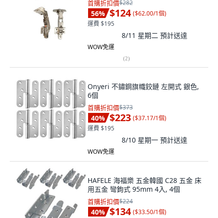
首購折扣價
$282
$124
56
%
(
$62.00/1個
)
運費 $195
8/11 星期二
預計送達
WOW免運
(
2
)
Onyeri 不鏽鋼旗幟鉸鏈 左開式 銀色,
6個
首購折扣價
$373
$223
40
%
(
$37.17/1個
)
運費 $195
8/10 星期一
預計送達
WOW免運
HAFELE 海福樂 五金韓國 C28 五金 床
用五金 彎鉤式 95mm 4入, 4個
首購折扣價
$224
$134
40
%
(
$33.50/1個
)