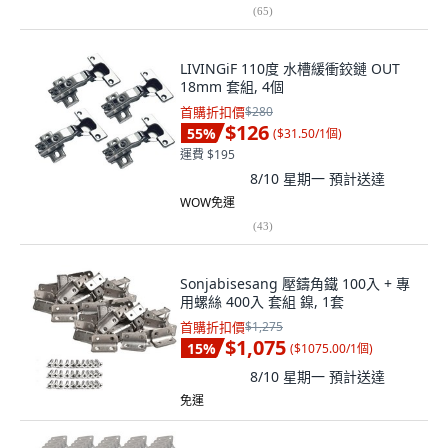
(
65
)
LIVINGiF 110度 水槽緩衝鉸鏈 OUT
18mm 套組, 4個
首購折扣價
$280
$126
55
%
(
$31.50/1個
)
運費 $195
8/10 星期一
預計送達
WOW免運
(
43
)
Sonjabisesang 壓鑄角鐵 100入 + 專
用螺絲 400入 套組 鎳, 1套
首購折扣價
$1,275
$1,075
15
%
(
$1075.00/1個
)
8/10 星期一
預計送達
免運