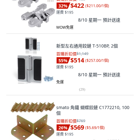
$422
32
%
(
$211.00/1個
)
運費 $195
8/10 星期一
預計送達
WOW免運
新型左右通用鉸鏈 T-510BP, 2個
首購折扣價
$1,149
$514
55
%
(
$257.00/1個
)
運費 $195
8/10 星期一
預計送達
免運
(
29
)
smato 角鐵 蝴蝶鉸鏈 C1772210, 100
個
首購折扣價
$769
$569
26
%
(
$5.69/1個
)
運費 $195