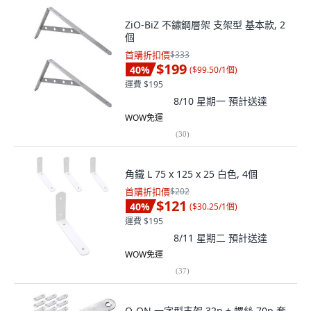
ZiO-BiZ 不鏽鋼層架 支架型 基本款, 2
個
首購折扣價
$333
$199
40
%
(
$99.50/1個
)
運費 $195
8/10 星期一
預計送達
WOW免運
(
30
)
角鐵 L 75 x 125 x 25 白色, 4個
首購折扣價
$202
$121
40
%
(
$30.25/1個
)
運費 $195
8/11 星期二
預計送達
WOW免運
(
37
)
O-ON 一字型支架 32p + 螺絲 70p 套