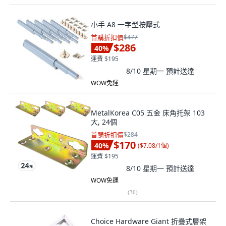
小手 A8 一字型按壓式
首購折扣價
$477
$286
40
%
運費 $195
8/10 星期一
預計送達
WOW免運
MetalKorea C05 五金 床角托架 103
大, 24個
首購折扣價
$284
$170
40
%
(
$7.08/1個
)
運費 $195
8/10 星期一
預計送達
WOW免運
(
36
)
Choice Hardware Giant 折疊式層架