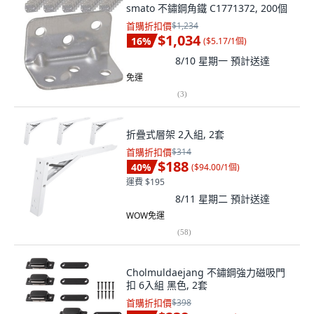
smato 不鏽鋼角鐵 C1771372, 200個
首購折扣價
$1,234
$1,034
16
%
(
$5.17/1個
)
8/10 星期一
預計送達
免運
(
3
)
折疊式層架 2入組, 2套
首購折扣價
$314
$188
40
%
(
$94.00/1個
)
運費 $195
8/11 星期二
預計送達
WOW免運
(
58
)
Cholmuldaejang 不鏽鋼強力磁吸門
扣 6入組 黑色, 2套
首購折扣價
$398