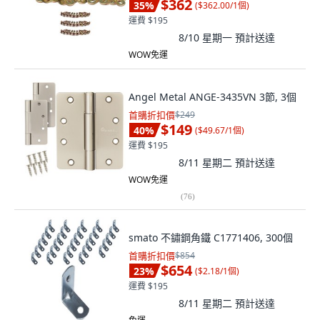
$362
35
%
(
$362.00/1個
)
運費 $195
8/10 星期一
預計送達
WOW免運
Angel Metal ANGE-3435VN 3節, 3個
首購折扣價
$249
$149
40
%
(
$49.67/1個
)
運費 $195
8/11 星期二
預計送達
WOW免運
(
76
)
smato 不鏽鋼角鐵 C1771406, 300個
首購折扣價
$854
$654
23
%
(
$2.18/1個
)
運費 $195
8/11 星期二
預計送達