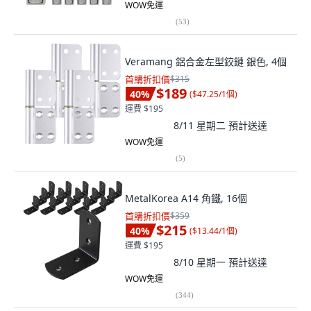
WOW免運
(
53
)
Veramang 鋁合金左型鉸鏈 銀色, 4個
首購折扣價
$315
$189
40
%
(
$47.25/1個
)
運費 $195
8/11 星期二
預計送達
WOW免運
(
5
)
MetalKorea A14 角鐵, 16個
首購折扣價
$359
$215
40
%
(
$13.44/1個
)
運費 $195
8/10 星期一
預計送達
WOW免運
(
344
)