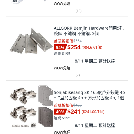
WOW免運
(
10
)
ALLGORR Bemjin Hardware門用5孔
鉸鍊 不鏽鋼 不鏽鋼, 3個
首購折扣價
$564
$254
54
%
(
$84.67/1個
)
運費 $195
8/11 星期二
預計送達
WOW免運
(
2
)
Sonjabisesang SK 165度戶外鉸鏈 4p
+ C型加固板 4p + 方形加固板 4p, 1個
首購折扣價
$403
$241
40
%
(
$241.00/1個
)
運費 $195
8/11 星期二
預計送達
WOW免運