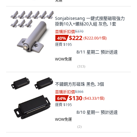
免運
Sonjabisesang 一鍵式按壓磁吸強力
掛鉤10入+螺絲20入組 灰色, 1套
首購折扣價
$370
$222
40
%
(
$222.00/1個
)
運費 $195
8/11 星期二
預計送達
WOW免運
(
313
)
不鏽鋼方形碰珠 黑色, 3個
首購折扣價
$366
$130
64
%
(
$43.33/1個
)
運費 $195
8/10 星期一
預計送達
WOW免運
(
2
)