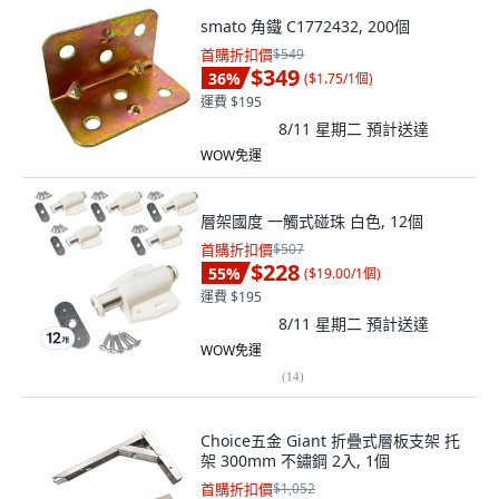
smato 角鐵 C1772432, 200個
首購折扣價
$549
$349
36
%
(
$1.75/1個
)
運費 $195
8/11 星期二
預計送達
WOW免運
層架國度 一觸式碰珠 白色, 12個
首購折扣價
$507
$228
55
%
(
$19.00/1個
)
運費 $195
8/11 星期二
預計送達
WOW免運
(
14
)
Choice五金 Giant 折疊式層板支架 托
架 300mm 不鏽鋼 2入, 1個
首購折扣價
$1,052