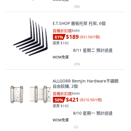
(
56
)
E.T.SHOP 層板托架 托架, 6個
首購折扣價
$485
$189
61
%
(
$31.50/1個
)
運費 $195
8/11 星期二
預計送達
WOW免運
(
19
)
ALLGORR Bemjin Hardware不鏽鋼
自由鉸鍊, 2個
首購折扣價
$846
$421
50
%
(
$210.50/1個
)
運費 $195
8/10 星期一
預計送達
WOW免運
(
2
)