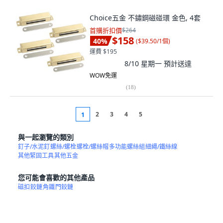
Choice五金 不鏽鋼磁碰環 金色, 4套
首購折扣價
$264
$158
40
%
(
$39.50/1個
)
運費 $195
8/10 星期一
預計送達
WOW免運
(
18
)
2
3
4
5
1
與一起瀏覽的類別
釘子/水泥釘
螺絲/螺栓
螺栓/螺絲帽
多功能螺絲組
細繩/鐵絲線
其他緊固工具
其他五金
您可能會喜歡的其他產品
磁扣
鉸鏈
角鐵
門鉸鏈