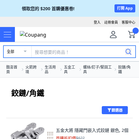
領取您的
$200
首購優惠卷!
打開 App
登入
註冊會員
客服中心
全部
酷澎首
火箭跨
生活用
五金工
螺絲/釘子/緊固工
鉸鏈/角
頁
境
品
具
具
鐵
鉸鏈/角鐵
篩選器
五金大將 隱藏門嵌入式鉸鏈 銀色, 2個
首購折扣價
$622