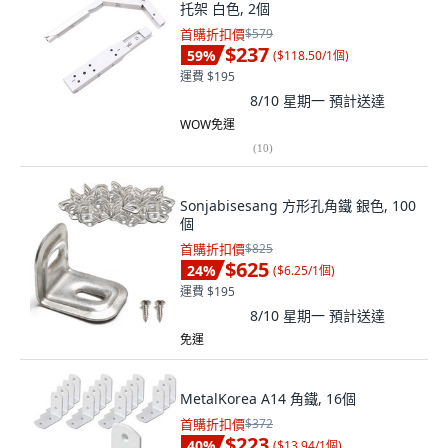
托架 白色, 2個
首購折扣價
$579
$237
59
%
(
$118.50/1個
)
運費 $195
8/10 星期一
預計送達
WOW免運
(
10
)
Sonjabisesang 方形孔角鐵 銀色, 100
個
首購折扣價
$825
$625
24
%
(
$6.25/1個
)
運費 $195
8/10 星期一
預計送達
免運
MetalKorea A14 角鐵, 16個
首購折扣價
$372
$223
40
%
(
$13.94/1個
)