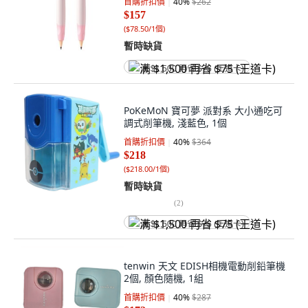
首購折扣價
40
%
$262
$157
(
$78.50/1個
)
暫時缺貨
满 $1,500 再省 $75 (王道卡)
PoKeMoN 寶可夢 派對系 大小通吃可
調式削筆機, 淺藍色, 1個
首購折扣價
40
%
$364
$218
(
$218.00/1個
)
暫時缺貨
(
2
)
满 $1,500 再省 $75 (王道卡)
tenwin 天文 EDISH相機電動削鉛筆機
2個, 顏色隨機, 1組
首購折扣價
40
%
$287