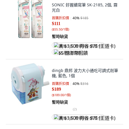
SONIC 好握續寫筆 SK-2185, 2個, 霧
光白
首購折扣價
40
%
$185
$111
(
$55.50/1個
)
暫時缺貨
满 $1,500 再省 $75 (王道卡)
$5 酷澎幣回饋
dingb 鼎邦 波力大小通吃可調式削筆
機, 藍色, 1個
首購折扣價
40
%
$316
$189
(
$189.00/1個
)
暫時缺貨
(
2
)
满 $1,500 再省 $75 (王道卡)