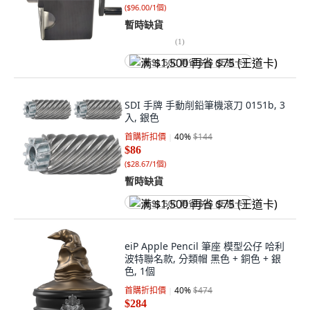
(
$96.00/1個
)
暫時缺貨
(
1
)
满 $1,500 再省 $75 (王道卡)
SDI 手牌 手動削鉛筆機滾刀 0151b, 3
入, 銀色
首購折扣價
40
%
$144
$86
(
$28.67/1個
)
暫時缺貨
满 $1,500 再省 $75 (王道卡)
eiP Apple Pencil 筆座 模型公仔 哈利
波特聯名款, 分類帽 黑色 + 銅色 + 銀
色, 1個
首購折扣價
40
%
$474
$284