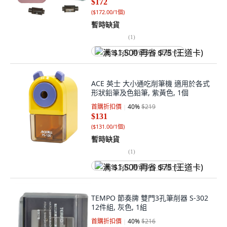
$172
(
$172.00/1個
)
暫時缺貨
(
1
)
满 $1,500 再省 $75 (王道卡)
ACE 英士 大小通吃削筆機 適用於各式
形狀鉛筆及色鉛筆, 紫黃色, 1個
首購折扣價
40
%
$219
$131
(
$131.00/1個
)
暫時缺貨
(
1
)
满 $1,500 再省 $75 (王道卡)
TEMPO 節奏牌 雙門3孔筆削器 S-302
12件組, 灰色, 1組
首購折扣價
40
%
$216