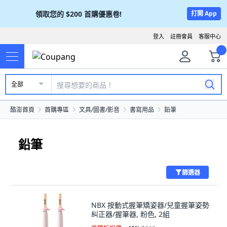
領取您的
$200
首購優惠卷!
打開 App
登入
註冊會員
客服中心
全部
酷澎首頁
首購專區
文具/圖書/影音
書寫用品
鉛筆
鉛筆
篩選器
NBX 按動式握筆矯姿器/兒童握筆姿勢
糾正器/握筆器, 粉色, 2組