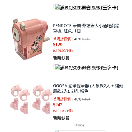
满 $1,500 再省 $75 (王道卡)
PENROTE 筆樂 柴語錄大小通吃削鉛
筆機, 紅色, 1個
首購折扣價
40
%
$215
$129
(
$129.00/1個
)
暫時缺貨
满 $1,500 再省 $75 (王道卡)
GGOSA 鉛筆握筆器 (大象款2入 + 貓頭
鷹款2入), 2組, 粉色
首購折扣價
40
%
$404
$242
(
$121.00/1個
)
暫時缺貨
(
1265
)