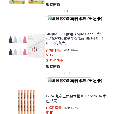
暫時缺貨
(
1
)
满 $1,500 再省 $75 (王道卡)
SINJIMORU 耐磨 Apple Pencil 第1
代/第2代矽膠筆尖保護帽4款8件組, 1
組, 混和顏色
首購折扣價
40
%
$187
$112
(
$112.00/1個
)
暫時缺貨
(
1640
)
满 $1,500 再省 $75 (王道卡)
LYRA 兒童三角原木鉛筆 17.5cm, 原木
色, 6支
首購折扣價
40
%
$269
$161