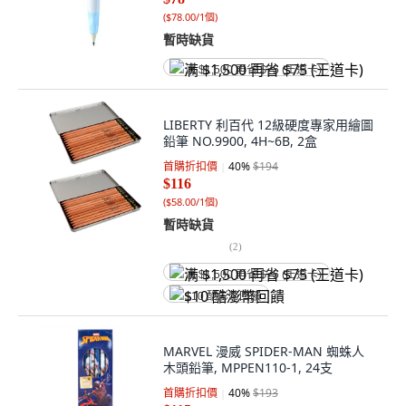
(
$78.00/1個
)
暫時缺貨
满 $1,500 再省 $75 (王道卡)
LIBERTY 利百代 12級硬度專家用繪圖
鉛筆 NO.9900, 4H~6B, 2盒
首購折扣價
40
%
$194
$116
(
$58.00/1個
)
暫時缺貨
(
2
)
满 $1,500 再省 $75 (王道卡)
$10 酷澎幣回饋
MARVEL 漫威 SPIDER-MAN 蜘蛛人
木頭鉛筆, MPPEN110-1, 24支
首購折扣價
40
%
$193