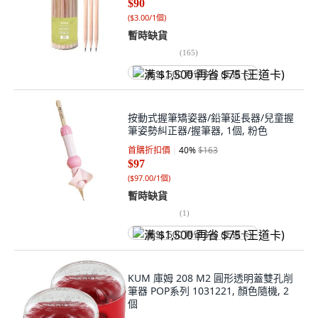
$90
(
$3.00/1個
)
暫時缺貨
(
165
)
满 $1,500 再省 $75 (王道卡)
按動式握筆矯姿器/鉛筆延長器/兒童握
筆姿勢糾正器/握筆器, 1個, 粉色
首購折扣價
40
%
$163
$97
(
$97.00/1個
)
暫時缺貨
(
1
)
满 $1,500 再省 $75 (王道卡)
KUM 庫姆 208 M2 圓形透明蓋雙孔削
筆器 POP系列 1031221, 顏色隨機, 2
個