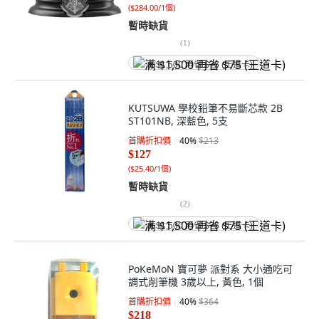
(
$284.00/1個
)
暫時缺貨
(
1
)
满 $1,500 再省 $75 (王道卡)
KUTSUWA 學校鉛筆不易斷芯款 2B
ST101NB, 深藍色, 5支
首購折扣價
40
%
$213
$127
(
$25.40/1個
)
暫時缺貨
(
2
)
满 $1,500 再省 $75 (王道卡)
PoKeMoN 寶可夢 派對系 大小通吃可
調式削筆機 3歲以上, 黃色, 1個
首購折扣價
40
%
$364
$218