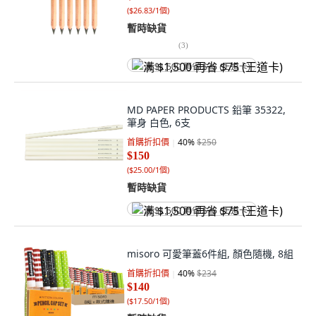
(
$26.83/1個
)
暫時缺貨
(
3
)
满 $1,500 再省 $75 (王道卡)
MD PAPER PRODUCTS 鉛筆 35322,
筆身 白色, 6支
首購折扣價
40
%
$250
$150
(
$25.00/1個
)
暫時缺貨
满 $1,500 再省 $75 (王道卡)
misoro 可愛筆蓋6件組, 顏色隨機, 8組
首購折扣價
40
%
$234
$140
(
$17.50/1個
)