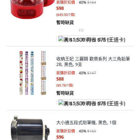
首購折扣價
40
%
$164
$98
(
$49.00/1個
)
暫時缺貨
(
1
)
满 $1,500 再省 $75 (王道卡)
收納王妃 三麗鷗 歡樂系列 大三角鉛筆
2B, 黑色, 9支
首購折扣價
40
%
$147
$88
(
$9.78/1個
)
暫時缺貨
满 $1,500 再省 $75 (王道卡)
大小通五段式削筆機, 黑色, 1個
首購折扣價
40
%
$160
$96