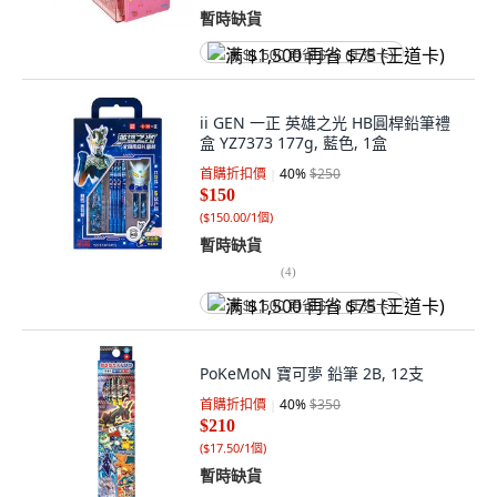
暫時缺貨
满 $1,500 再省 $75 (王道卡)
ii GEN 一正 英雄之光 HB圓桿鉛筆禮
盒 YZ7373 177g, 藍色, 1盒
首購折扣價
40
%
$250
$150
(
$150.00/1個
)
暫時缺貨
(
4
)
满 $1,500 再省 $75 (王道卡)
PoKeMoN 寶可夢 鉛筆 2B, 12支
首購折扣價
40
%
$350
$210
(
$17.50/1個
)
暫時缺貨