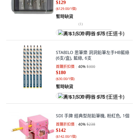
$129
(
$129.00/1個
)
暫時缺貨
(
1
)
满 $1,500 再省 $75 (王道卡)
STABILO 思筆樂 洞洞鉛筆左手HB藍綠
(6支/盒), 藍綠, 6支
首購折扣價
40
%
$300
$180
(
$30.00/1個
)
暫時缺貨
满 $1,500 再省 $75 (王道卡)
SDI 手牌 經典型削鉛筆機, 粉紅色, 1個
首購折扣價
40
%
$238
$142
(
$142.00/1個
)