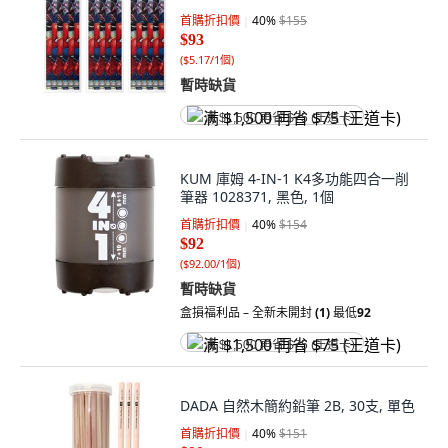
首購折扣價
40
%
$155
$93
(
$5.17/1個
)
暫時缺貨
满 $1,500 再省 $75 (王道卡)
KUM 庫姆 4-IN-1 K4多功能四合一削
筆器 1028371, 黑色, 1個
首購折扣價
40
%
$154
$92
(
$92.00/1個
)
暫時缺貨
盒損福利品 – 全新未開封
(1)
最低
92
满 $1,500 再省 $75 (王道卡)
DADA 自然木簡約鉛筆 2B, 30支, 單色
首購折扣價
40
%
$151