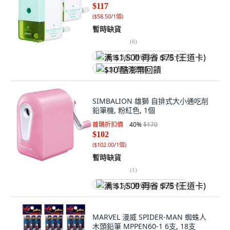
$117
(
$58.50/1個
)
暫時缺貨
(
6
)
满 $1,500 再省 $75 (王道卡)
$10 酷澎幣回饋
SIMBALION 雄獅 自排式大小通吃削
鉛筆機, 粉紅色, 1個
首購折扣價
40
%
$170
$102
(
$102.00/1個
)
暫時缺貨
(
1
)
满 $1,500 再省 $75 (王道卡)
MARVEL 漫威 SPIDER-MAN 蜘蛛人
木頭鉛筆 MPPEN60-1 6支, 18支