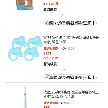
(
$218.00/1個
)
暫時缺貨
(
3
)
满 $1,500 再省 $75 (王道卡)
WISEDAY 孩童用鉛筆書寫調整握筆器
大象, 藍色, 4個
首購折扣價
40
%
$205
$123
(
$30.75/1個
)
暫時缺貨
(
829
)
满 $1,500 再省 $75 (王道卡)
按動式握筆矯姿器/兒童握筆姿勢糾正
器/握筆器, 藍色, 1組
首購折扣價
40
%
$131
$78