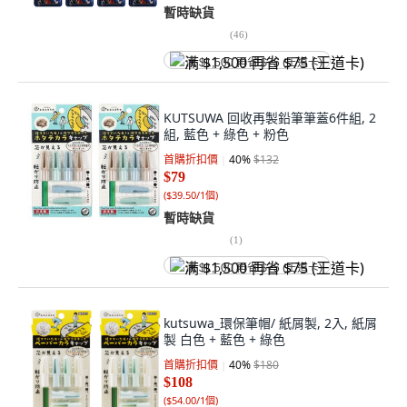
暫時缺貨
(
46
)
满 $1,500 再省 $75 (王道卡)
KUTSUWA 回收再製鉛筆筆蓋6件組, 2
組, 藍色 + 綠色 + 粉色
首購折扣價
40
%
$132
$79
(
$39.50/1個
)
暫時缺貨
(
1
)
满 $1,500 再省 $75 (王道卡)
kutsuwa_環保筆帽/ 紙屑製, 2入, 紙屑
製 白色 + 藍色 + 綠色
首購折扣價
40
%
$180
$108
(
$54.00/1個
)