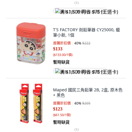
(
1
)
满 $1,500 再省 $75 (王道卡)
T'S FACTORY 削鉛筆器 CY25000, 蠟
筆小新, 1個
首購折扣價
40
%
$222
$133
(
$133.00/1個
)
暫時缺貨
满 $1,500 再省 $75 (王道卡)
Maped 國民三角鉛筆 2B, 2盒, 原木色
+ 黑色
首購折扣價
40
%
$205
$123
(
$61.50/1個
)
暫時缺貨
(
1
)