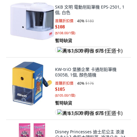
SKB 文明 電動削鉛筆機 EPS-2501, 1
個, 白色
首購折扣價
40
%
$180
$108
(
$108.00/1個
)
暫時缺貨
满 $1,500 再省 $75 (王道卡)
KW-triO 堡勝企業 卡通削鉛筆機
0305B, 1個, 顏色隨機
首購折扣價
40
%
$176
$105
(
$105.00/1個
)
暫時缺貨
满 $1,500 再省 $75 (王道卡)
Disney Princesses 迪士尼公主 浪漫