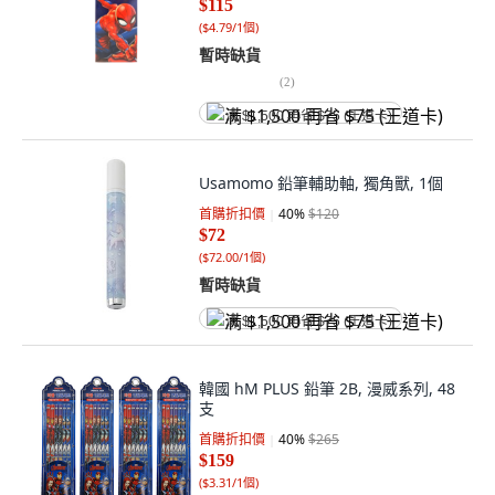
$115
(
$4.79/1個
)
暫時缺貨
(
2
)
满 $1,500 再省 $75 (王道卡)
Usamomo 鉛筆輔助軸, 獨角獸, 1個
首購折扣價
40
%
$120
$72
(
$72.00/1個
)
暫時缺貨
满 $1,500 再省 $75 (王道卡)
韓國 hM PLUS 鉛筆 2B, 漫威系列, 48
支
首購折扣價
40
%
$265
$159
(
$3.31/1個
)