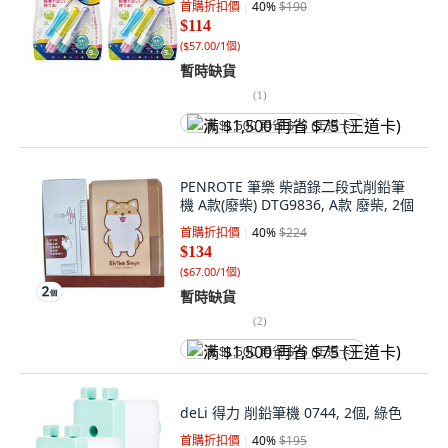
首購折扣價
40
%
$190
$114
(
$57.00/1個
)
暫時缺貨
(
1
)
满 $1,500 再省 $75 (王道卡)
PENROTE 筆樂 柴語錄二段式削鉛筆
機 A款(廢柴) DTG9836, A款 廢柴, 2個
首購折扣價
40
%
$224
$134
(
$67.00/1個
)
暫時缺貨
(
2
)
满 $1,500 再省 $75 (王道卡)
deLi 得力 削鉛筆機 0744, 2個, 綠色
首購折扣價
40
%
$195