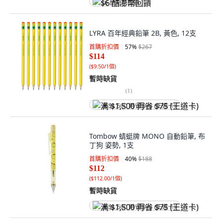
$6 酷澎幣回饋
LYRA 百年經典鉛筆 2B, 黃色, 12支
首購折扣價
57
%
$267
$114
(
$9.50/1個
)
暫時缺貨
(
1
)
满 $1,500 再省 $75 (王道卡)
Tombow 蜻蜓牌 MONO 自動鉛筆, 布
丁狗 姿勢, 1支
首購折扣價
40
%
$188
$112
(
$112.00/1個
)
暫時缺貨
满 $1,500 再省 $75 (王道卡)