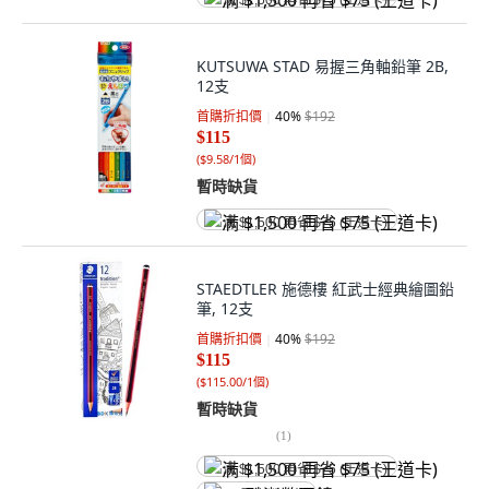
满 $1,500 再省 $75 (王道卡)
KUTSUWA STAD 易握三角軸鉛筆 2B,
12支
首購折扣價
40
%
$192
$115
(
$9.58/1個
)
暫時缺貨
满 $1,500 再省 $75 (王道卡)
STAEDTLER 施德樓 紅武士經典繪圖鉛
筆, 12支
首購折扣價
40
%
$192
$115
(
$115.00/1個
)
暫時缺貨
(
1
)
满 $1,500 再省 $75 (王道卡)