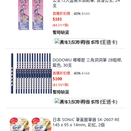
公主12入盒裝木頭鉛筆, 浪漫公主, 24
支
首購折扣價
40
%
$169
$101
(
$4.21/1個
)
暫時缺貨
满 $1,500 再省 $75 (王道卡)
DODOWU 嘟嘟屋 三角洞洞筆 2B粗桿,
藍色, 30支
首購折扣價
40
%
$168
$100
(
$3.33/1個
)
暫時缺貨
满 $1,500 再省 $75 (王道卡)
日本 SONiC 筆蓋握筆器 SK-2607-RE
145 x 95 x 14mm, 彩虹, 2個