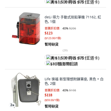
满 $1,500 再省 $75 (王道卡)
deLi 得力 手動式削鉛筆機 71162, 紅
色, 1個
首購折扣價
40
%
$206
$123
(
$123.00/1個
)
暫時缺貨
(
20
)
满 $1,500 再省 $75 (王道卡)
$10 酷澎幣回饋
Life 徠福 新型理想附鍊筆座, 黑色 + 白
色, 2個
首購折扣價
40
%
$198
$118
(
$59.00/1個
)
暫時缺貨