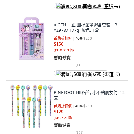
满 $1,500 再省 $75 (王道卡)
ii GEN 一正 圓桿鉛筆禮盒套裝 HB
YZ9787 177g, 紫色, 1盒
首購折扣價
40
%
$250
$150
(
$150.00/1個
)
暫時缺貨
(
1
)
满 $1,500 再省 $75 (王道卡)
PINKFOOT HB鉛筆, 小不點朋友們, 12
支
首購折扣價
40
%
$218
$129
(
$10.75/1個
)
暫時缺貨
(
101
)