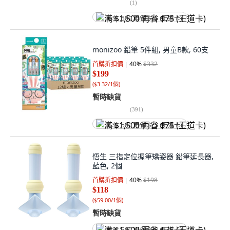
(
1
)
满 $1,500 再省 $75 (王道卡)
monizoo 鉛筆 5件組, 男童B款, 60支
首購折扣價
40
%
$332
$199
(
$3.32/1個
)
暫時缺貨
(
391
)
满 $1,500 再省 $75 (王道卡)
悟生 三指定位握筆矯姿器 鉛筆延長器,
藍色, 2個
首購折扣價
40
%
$198
$118
(
$59.00/1個
)
暫時缺貨