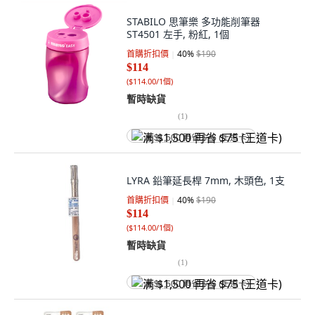
STABILO 思筆樂 多功能削筆器
ST4501 左手, 粉紅, 1個
首購折扣價
40
%
$190
$114
(
$114.00/1個
)
暫時缺貨
(
1
)
满 $1,500 再省 $75 (王道卡)
LYRA 鉛筆延長桿 7mm, 木頭色, 1支
首購折扣價
40
%
$190
$114
(
$114.00/1個
)
暫時缺貨
(
1
)
满 $1,500 再省 $75 (王道卡)