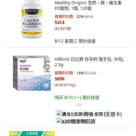
Healthy Origins 含鈣、鎂、維生素
D3錠劑, 1個, 120錠
首購折扣價
32
%
$614
$414
(
$3.45/1錠
)
8/12 星期三
預計送達
HIBInO 日比野 好孕鈣 隨手包, 30包,
2.5g
首購折扣價
18
%
$1,090
$890
(
$118.67/10g
)
明天 8/10 (一)
預計送達
(
3
)
满 $1,500 再省 $75 (王道卡)
$28 酷澎幣回饋