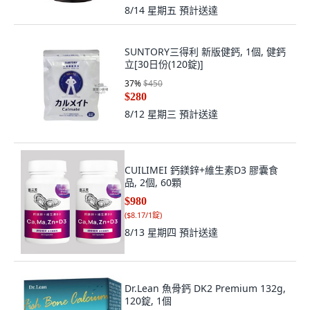
8/14 星期五
預計送達
SUNTORY三得利 新版健鈣, 1個, 健鈣
立[30日份(120錠)]
37
%
$450
$280
8/12 星期三
預計送達
CUILIMEI 鈣鎂鋅+維生素D3 膠囊食
品, 2個, 60顆
$980
(
$8.17/1錠
)
8/13 星期四
預計送達
Dr.Lean 魚骨鈣 DK2 Premium 132g,
120錠, 1個