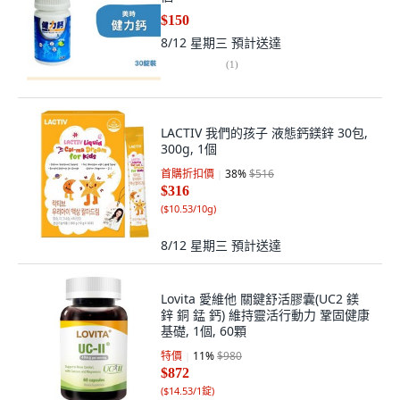
$150
8/12 星期三
預計送達
(
1
)
LACTIV 我們的孩子 液態鈣鎂鋅 30包,
300g, 1個
首購折扣價
38
%
$516
$316
(
$10.53/10g
)
8/12 星期三
預計送達
Lovita 愛維他 關鍵舒活膠囊(UC2 鎂
鋅 銅 錳 鈣) 維持靈活行動力 鞏固健康
基礎, 1個, 60顆
特價
11
%
$980
$872
(
$14.53/1錠
)