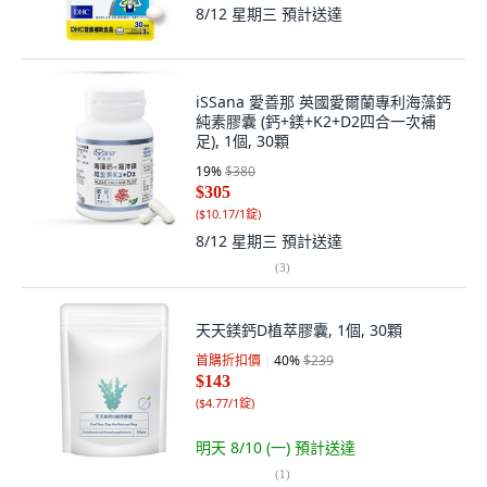
8/12 星期三
預計送達
iSSana 愛善那 英國愛爾蘭專利海藻鈣
純素膠囊 (鈣+鎂+K2+D2四合一次補
足), 1個, 30顆
19
%
$380
$305
(
$10.17/1錠
)
8/12 星期三
預計送達
(
3
)
天天鎂鈣D植萃膠囊, 1個, 30顆
首購折扣價
40
%
$239
$143
(
$4.77/1錠
)
明天 8/10 (一)
預計送達
(
1
)