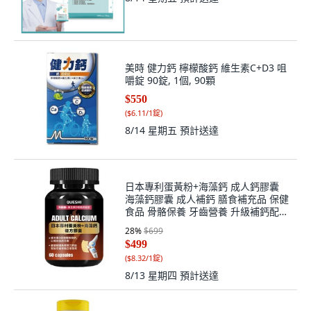
美時 健力鈣 檸檬酸鈣 維生素C+D3 咀
嚼錠 90錠, 1個, 90顆
$550
(
$6.11/1錠
)
8/14 星期五
預計送達
日本專利蛋黃粉+海藻鈣 成人鈣膠囊
海藻鈣膠囊 成人補鈣 膳食補充品 保健
食品 骨骼保養 牙齒營養 升級補鈣配方
男士營養補給 日常鈣質補充, 1個, 60
28
%
$699
顆
$499
(
$8.32/1錠
)
8/13 星期四
預計送達