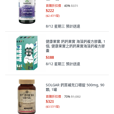
首購折扣價
40
%
$371
$222
(
$2.47/1錠
)
8/12 星期三
預計送達
健康果實 鈣鈣果實 海藻鈣複方膠囊, 1
個, 健康果實之鈣鈣果實海藻鈣複方膠
囊
$188
8/12 星期三
預計送達
SOLGAR 鈣質補充口嚼錠 500mg, 90
顆, 1罐
首購折扣價
70
%
$1,082
$321
(
$3.57/1錠
)