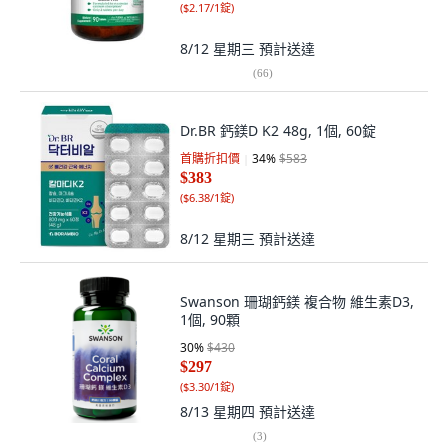
(
$2.17/1錠
)
8/12 星期三
預計送達
(
66
)
Dr.BR 鈣鎂D K2 48g, 1個, 60錠
首購折扣價
34
%
$583
$383
(
$6.38/1錠
)
8/12 星期三
預計送達
Swanson 珊瑚鈣鎂 複合物 維生素D3,
1個, 90顆
30
%
$430
$297
(
$3.30/1錠
)
8/13 星期四
預計送達
(
3
)