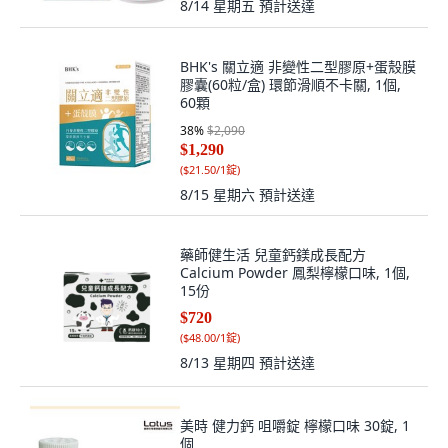
8/14 星期五
預計送達
BHK's 關立適 非變性二型膠原+蛋殼膜
膠囊(60粒/盒) 環節滑順不卡關, 1個,
60顆
38
%
$2,090
$1,290
(
$21.50/1錠
)
8/15 星期六
預計送達
藥師健生活 兒童鈣鎂成長配方
Calcium Powder 鳳梨檸檬口味, 1個,
15份
$720
(
$48.00/1錠
)
8/13 星期四
預計送達
美時 健力鈣 咀嚼錠 檸檬口味 30錠, 1
個