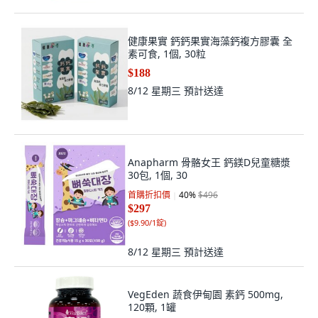
健康果實 鈣鈣果實海藻鈣複方膠囊 全
素可食, 1個, 30粒
$188
8/12 星期三
預計送達
Anapharm 骨骼女王 鈣鎂D兒童糖漿
30包, 1個, 30
首購折扣價
40
%
$496
$297
(
$9.90/1錠
)
8/12 星期三
預計送達
VegEden 蔬食伊甸園 素鈣 500mg,
120顆, 1罐