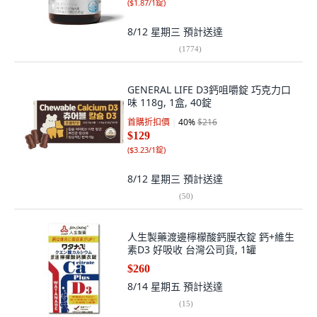
(
$1.87/1錠
)
8/12 星期三
預計送達
(
1774
)
GENERAL LIFE D3鈣咀嚼錠 巧克力口
味 118g, 1盒, 40錠
首購折扣價
40
%
$216
$129
(
$3.23/1錠
)
8/12 星期三
預計送達
(
50
)
人生製藥渡邊檸檬酸鈣膜衣錠 鈣+維生
素D3 好吸收 台灣公司貨, 1罐
$260
8/14 星期五
預計送達
(
15
)