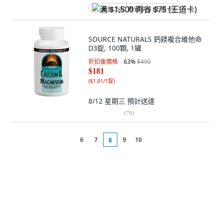
满 $1,500 再省 $75 (王道卡)
SOURCE NATURALS 鈣鎂複合維他命
D3錠, 100顆, 1罐
折扣後價格
63
%
$490
$181
(
$1.81/1錠
)
8/12 星期三
預計送達
(
79
)
6
7
9
10
8