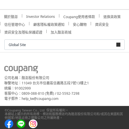
Investor Relations
關於酷澎
Coupang使用者條款
退換貨政策
信任管理中心
顧客隱私權政策通知
安心購物
資訊安全
資訊安全及隱私保護認證
加入酷澎商城
Global Site
公司名稱：酷澎股份有限公司
聯繫地址：11049 台北市信義區信義路五段7號13樓之1
統編：91002999
客服中心：0809-088-810 (免費) / 02-5592-7298
電子郵件：help_tw@coupang.com
©Coupang Taiwan Co., Ltd. 保留所有權利。
本網站上顯示的所有商標、標誌和服務標誌均為酷澎股份有限公司和/或其在美國和其
他國家/地區註冊之關聯公司之所屬財產。