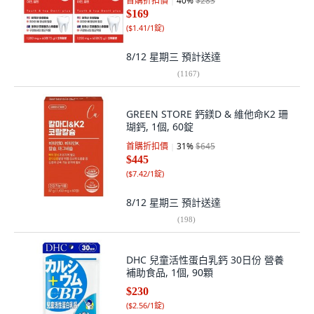
首購折扣價
40
%
$283
$169
(
$1.41/1錠
)
8/12 星期三
預計送達
(
1167
)
GREEN STORE 鈣鎂D & 維他命K2 珊
瑚鈣, 1個, 60錠
首購折扣價
31
%
$645
$445
(
$7.42/1錠
)
8/12 星期三
預計送達
(
198
)
DHC 兒童活性蛋白乳鈣 30日份 營養
補助食品, 1個, 90顆
$230
(
$2.56/1錠
)