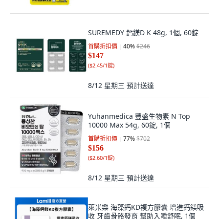
SUREMEDY 鈣鎂D K 48g, 1個, 60錠
首購折扣價
40
%
$246
$147
(
$2.45/1錠
)
8/12 星期三
預計送達
Yuhanmedica 豐盛生物素 N Top
10000 Max 54g, 60錠, 1個
首購折扣價
77
%
$702
$156
(
$2.60/1錠
)
8/12 星期三
預計送達
萊米樂 海藻鈣KD複方膠囊 增進鈣鎂吸
收 牙齒骨骼發育 幫助入睡舒眠, 1個