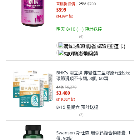
首購折扣價
25
%
$799
$599
(
$4.99/1錠
)
明天 8/10 (一)
預計送達
(
6
)
满 $1,500 再省 $75 (王道卡)
$20 酷澎幣回饋
BHK's 關立適 非變性二型膠原+蛋殼膜
環節滑順不卡關, 3個, 60顆
44
%
$6,270
$3,480
(
$19.33/1錠
)
8/15 星期六
預計送達
(
2
)
Swanson 斯旺森 珊瑚鈣複合物膠囊, 1
個, 90錠