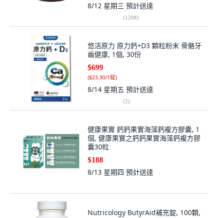
8/12 星期三
預計送達
(
1208
)
悠活原力 原力鈣+D3 顆粒粉末 骨骼牙
齒健康, 1個, 30份
$699
(
$23.30/1錠
)
8/14 星期五
預計送達
(
2
)
健康果實 鈣鈣果實海藻鈣複方膠囊, 1
個, 健康果實之鈣鈣果實海藻鈣複方膠
囊30粒
$188
8/13 星期四
預計送達
Nutricology ButyrAid補充錠, 100顆,