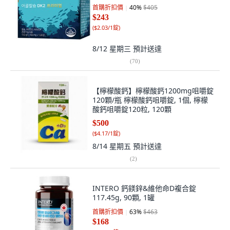
首購折扣價
40
%
$405
$243
(
$2.03/1錠
)
8/12 星期三
預計送達
(
70
)
【檸檬酸鈣】檸檬酸鈣1200mg咀嚼錠
120顆/瓶 檸檬酸鈣咀嚼錠, 1個, 檸檬
酸鈣咀嚼錠120粒, 120顆
$500
(
$4.17/1錠
)
8/14 星期五
預計送達
(
2
)
INTERO 鈣鎂鋅&維他命D複合錠
117.45g, 90顆, 1罐
首購折扣價
63
%
$463
$168