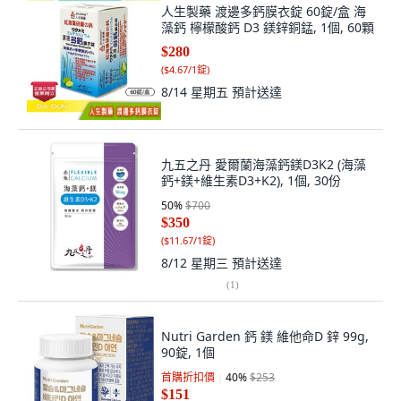
人生製藥 渡邊多鈣膜衣錠 60錠/盒 海
藻鈣 檸檬酸鈣 D3 鎂鋅銅錳, 1個, 60顆
$280
(
$4.67/1錠
)
8/14 星期五
預計送達
九五之丹 愛爾蘭海藻鈣鎂D3K2 (海藻
鈣+鎂+維生素D3+K2), 1個, 30份
50
%
$700
$350
(
$11.67/1錠
)
8/12 星期三
預計送達
(
1
)
Nutri Garden 鈣 鎂 維他命D 鋅 99g,
90錠, 1個
首購折扣價
40
%
$253
$151