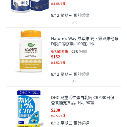
(
$1.68/1錠
)
8/12 星期三
預計送達
(
27
)
Nature's Way 然萃維 鈣、鎂與維他命
D複合物膠囊, 100錠, 1個
折扣後價格
62
%
$403
$152
(
$1.52/1錠
)
8/12 星期三
預計送達
(
1
)
DHC 兒童活性蛋白乳鈣 CBP 30日份
營養補充食品, 1個, 90顆
$230
(
$2.56/1錠
)
8/12 星期三
預計送達