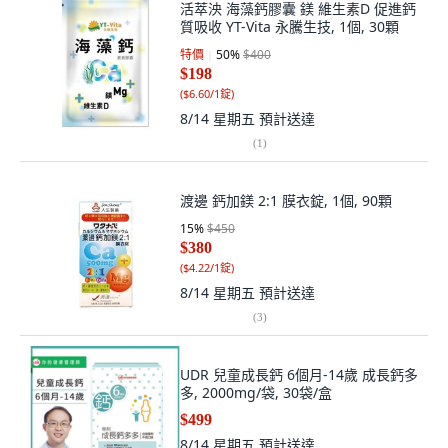
活萃泱 海藻鈣膠囊 鎂 維生素D 促進鈣
質吸收 YT-Vita 永騰生技, 1個, 30顆
特價
50
%
$400
$198
(
$6.60/1錠
)
8/14 星期五
預計送達
(
1
)
渡邊 鈣加鎂 2:1 膜衣錠, 1個, 90顆
15
%
$450
$380
(
$4.22/1錠
)
8/14 星期五
預計送達
(
3
)
UDR 兒童成長鈣 6個月-14歲 成長鈣多
多, 2000mg/袋, 30袋/盒
$499
8/14 星期五
預計送達