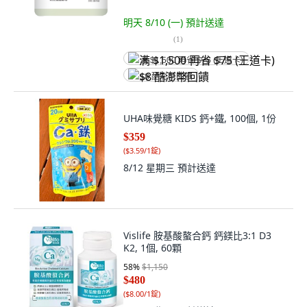
明天 8/10 (一)
預計送達
(
1
)
满 $1,500 再省 $75 (王道卡)
$8 酷澎幣回饋
UHA味覺糖 KIDS 鈣+鐵, 100個, 1份
$359
(
$3.59/1錠
)
8/12 星期三
預計送達
Vislife 胺基酸螯合鈣 鈣鎂比3:1 D3
K2, 1個, 60顆
58
%
$1,150
$480
(
$8.00/1錠
)