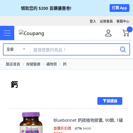
領取您的
$200
首購優惠卷!
打開 App
登入
註冊會員
客服中心
全部
酷澎首頁
保健醫療
礦物質
鈣
鈣
篩選器
Bluebonnet 鈣鎂植物膠囊, 90顆, 1罐
首購折扣價
47
%
$490