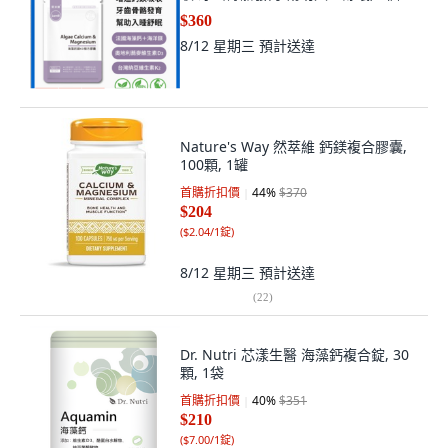
$360
8/12 星期三
預計送達
Nature's Way 然萃維 鈣鎂複合膠囊,
100顆, 1罐
首購折扣價
44
%
$370
$204
(
$2.04/1錠
)
8/12 星期三
預計送達
(
22
)
Dr. Nutri 芯漾生醫 海藻鈣複合錠, 30
顆, 1袋
首購折扣價
40
%
$351
$210
(
$7.00/1錠
)