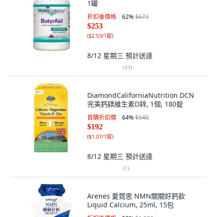
1罐
折扣後價格
62
%
$673
$253
(
$2.53/1錠
)
8/12 星期三
預計送達
(
43
)
DiamondCaliforniaNutrition DCN
完美鈣鎂維生素D鋅, 1個, 180錠
首購折扣價
64
%
$540
$192
(
$1.07/1錠
)
8/12 星期三
預計送達
(
1
)
Arenes 愛霓思 NMN關關好鈣飲
Liquid Calcium, 25ml, 15包