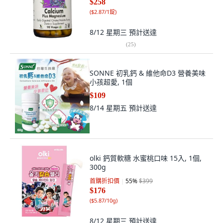
$258
(
$2.87/1錠
)
8/12 星期三
預計送達
(
25
)
SONNE 初乳鈣 & 維他命D3 營養美味
小孩超愛, 1個
$109
8/14 星期五
預計送達
olki 鈣質軟糖 水蜜桃口味 15入, 1個,
300g
首購折扣價
55
%
$399
$176
(
$5.87/10g
)
8/12 星期三
預計送達