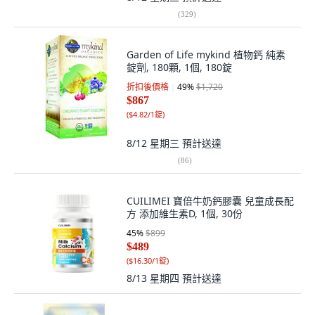
(
329
)
Garden of Life mykind 植物鈣 純素
錠劑, 180顆, 1個, 180錠
折扣後價格
49
%
$1,720
$867
(
$4.82/1錠
)
8/12 星期三
預計送達
(
86
)
CUILIMEI 寶倍牛奶鈣膠囊 兒童成長配
方 添加維生素D, 1個, 30份
45
%
$899
$489
(
$16.30/1錠
)
8/13 星期四
預計送達