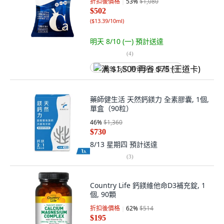
折扣後價格
53
%
$1,080
$502
(
$13.39/10ml
)
明天 8/10 (一)
預計送達
(
4
)
满 $1,500 再省 $75 (王道卡)
藥師健生活 天然鈣鎂力 全素膠囊, 1個,
單盒（90粒）
46
%
$1,360
$730
8/13 星期四
預計送達
(
3
)
Country Life 鈣鎂維他命D3補充錠, 1
個, 90顆
折扣後價格
62
%
$514
$195