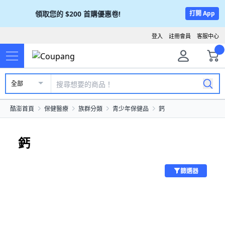
領取您的
$200
首購優惠卷!
打開 App
登入
註冊會員
客服中心
全部
酷澎首頁
保健醫療
族群分類
青少年保健品
鈣
鈣
篩選器