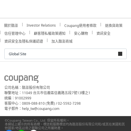
Investor Relations
關於酷澎
Coupang使用者條款
退換貨政策
信任管理中心
顧客隱私權政策通知
安心購物
資訊安全
資訊安全及隱私保護認證
加入酷澎商城
Global Site
公司名稱：酷澎股份有限公司
聯繫地址：11049 台北市信義區信義路五段7號13樓之1
統編：91002999
客服中心：0809-088-810 (免費) / 02-5592-7298
電子郵件：help_tw@coupang.com
©Coupang Taiwan Co., Ltd. 保留所有權利。
本網站上顯示的所有商標、標誌和服務標誌均為酷澎股份有限公司和/或其在美國和其
他國家/地區註冊之關聯公司之所屬財產。