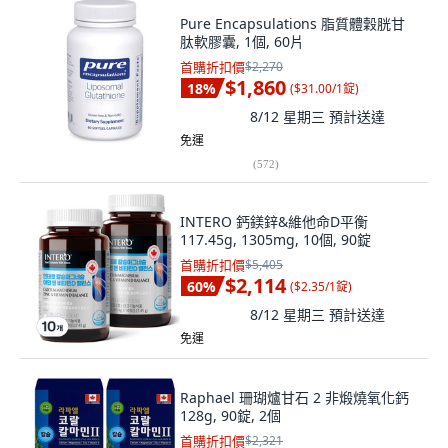
Pure Encapsulations 脂質體穀胱甘
肽軟膠囊, 1個, 60片
首購折扣價
$2,270
$1,860
18
%
(
$31.00/1錠
)
8/12 星期三
預計送達
免運
(
572
)
INTERO 鈣鎂鋅&維他命D平衡
117.45g, 1305mg, 10個, 90錠
首購折扣價
$5,405
$2,114
60
%
(
$2.35/1錠
)
8/12 星期三
預計送達
免運
Raphael 珊瑚爐甘石 2 非煅燒氧化鈣
128g, 90錠, 2個
首購折扣價
$2,321