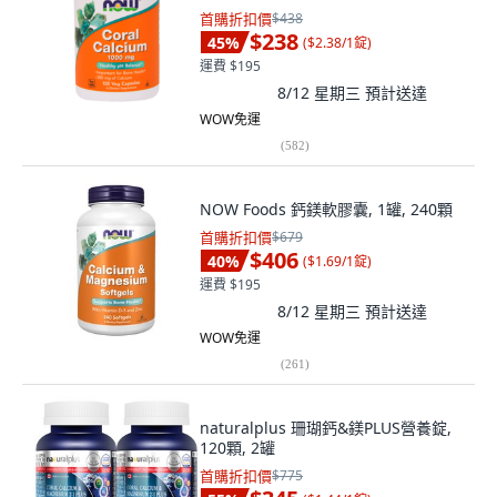
首購折扣價
$438
$238
45
%
(
$2.38/1錠
)
運費 $195
8/12 星期三
預計送達
WOW免運
(
582
)
NOW Foods 鈣鎂軟膠囊, 1罐, 240顆
首購折扣價
$679
$406
40
%
(
$1.69/1錠
)
運費 $195
8/12 星期三
預計送達
WOW免運
(
261
)
naturalplus 珊瑚鈣&鎂PLUS營養錠,
120顆, 2罐
首購折扣價
$775