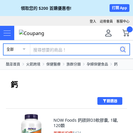
領取您的
$200
首購優惠卷!
打開 App
登入
註冊會員
客服中心
全部
酷澎首頁
火箭跨境
保健醫療
族群分類
孕婦保健食品
鈣
鈣
篩選器
NOW Foods 鈣鎂鋅D3軟膠囊, 1罐,
120顆
$474