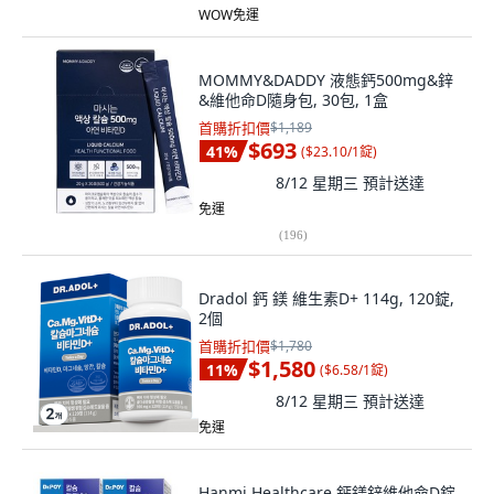
WOW免運
MOMMY&DADDY 液態鈣500mg&鋅
&維他命D隨身包, 30包, 1盒
首購折扣價
$1,189
$693
41
%
(
$23.10/1錠
)
8/12 星期三
預計送達
免運
(
196
)
Dradol 鈣 鎂 維生素D+ 114g, 120錠,
2個
首購折扣價
$1,780
$1,580
11
%
(
$6.58/1錠
)
8/12 星期三
預計送達
免運
Hanmi Healthcare 鈣鎂鋅維他命D錠,