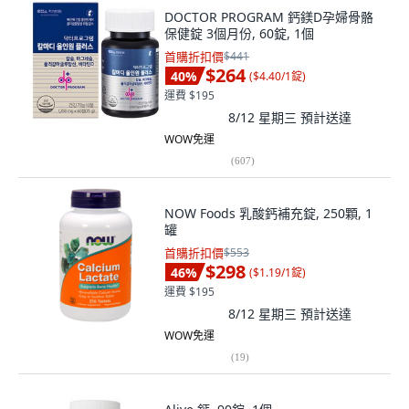
DOCTOR PROGRAM 鈣鎂D孕婦骨骼
保健錠 3個月份, 60錠, 1個
首購折扣價
$441
$264
40
%
(
$4.40/1錠
)
運費 $195
8/12 星期三
預計送達
WOW免運
(
607
)
NOW Foods 乳酸鈣補充錠, 250顆, 1
罐
首購折扣價
$553
$298
46
%
(
$1.19/1錠
)
運費 $195
8/12 星期三
預計送達
WOW免運
(
19
)