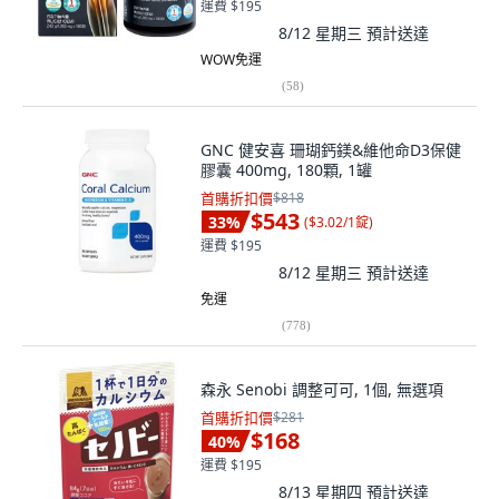
運費 $195
8/12 星期三
預計送達
WOW免運
(
58
)
GNC 健安喜 珊瑚鈣鎂&維他命D3保健
膠囊 400mg, 180顆, 1罐
首購折扣價
$818
$543
33
%
(
$3.02/1錠
)
運費 $195
8/12 星期三
預計送達
免運
(
778
)
森永 Senobi 調整可可, 1個, 無選項
首購折扣價
$281
$168
40
%
運費 $195
8/13 星期四
預計送達