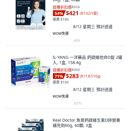
首購折扣價
$916
$421
54
%
(
$7.02/1錠
)
運費 $195
8/12 星期三
預計送達
WOW免運
(
42
)
IL-YANG 一洋藥品 鈣鎂維他命D錠 2罐
入, 1盒, 158.4g
首購折扣價
$990
$283
71
%
(
$17.87/10g
)
運費 $195
8/12 星期三
預計送達
WOW免運
(
117
)
Real Doctor 魚骨鈣鎂維生素D鋅營養
補充劑60g, 60顆, 3盒