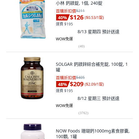
小林 鈣鎂錠, 1個, 240錠
首購折扣價
$211
$126
40
%
(
$0.53/1錠
)
運費 $195
8/13 星期四
預計送達
WOW免運
(
40
)
SOLGAR 鈣鎂鋅綜合補充錠, 100錠, 1
罐
首購折扣價
$405
$209
48
%
(
$2.09/1錠
)
運費 $195
8/12 星期三
預計送達
WOW免運
(
3762
)
NOW Foods 珊瑚鈣1000mg素食膠囊,
100顆, 1罐