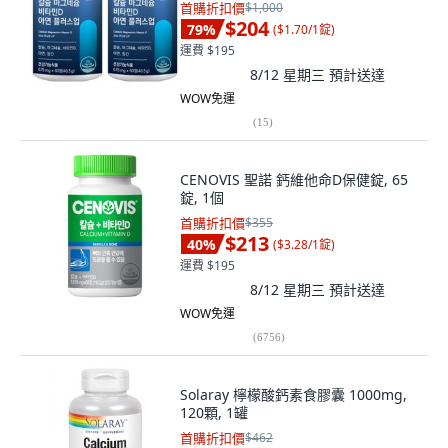
首購折扣價
$1,000
$204
79
%
(
$1.70/1錠
)
運費 $195
8/12 星期三
預計送達
WOW免運
(
15
)
CENOVIS 聖諾 鈣維他命D保健錠, 65
錠, 1個
首購折扣價
$355
$213
40
%
(
$3.28/1錠
)
運費 $195
8/12 星期三
預計送達
WOW免運
(
6756
)
Solaray 檸檬酸鈣素食膠囊 1000mg,
120顆, 1罐
首購折扣價
$462