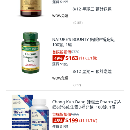
運費 $195
8/12 星期三
預計送達
WOW免運
(
9166
)
NATURE'S BOUNTY 鈣鎂鋅補充錠,
100顆, 1罐
首購折扣價
$320
$163
49
%
(
$1.63/1錠
)
運費 $195
8/12 星期三
預計送達
WOW免運
(
772
)
Chong Kun Dang 鍾根堂 Pharm 鈣&
鎂&鋅&維生素D補充錠, 180錠, 1個
首購折扣價
$366
$199
45
%
(
$1.11/1錠
)
運費 $195