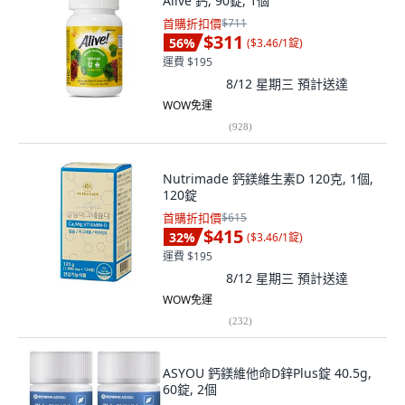
Alive 鈣, 90錠, 1個
首購折扣價
$711
$311
56
%
(
$3.46/1錠
)
運費 $195
8/12 星期三
預計送達
WOW免運
(
928
)
Nutrimade 鈣鎂維生素D 120克, 1個,
120錠
首購折扣價
$615
$415
32
%
(
$3.46/1錠
)
運費 $195
8/12 星期三
預計送達
WOW免運
(
232
)
ASYOU 鈣鎂維他命D鋅Plus錠 40.5g,
60錠, 2個