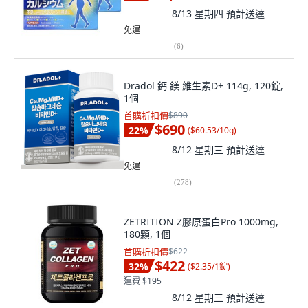
8/13 星期四
預計送達
免運
(
6
)
Dradol 鈣 鎂 維生素D+ 114g, 120錠,
1個
首購折扣價
$890
$690
22
%
(
$60.53/10g
)
8/12 星期三
預計送達
免運
(
278
)
ZETRITION Z膠原蛋白Pro 1000mg,
180顆, 1個
首購折扣價
$622
$422
32
%
(
$2.35/1錠
)
運費 $195
8/12 星期三
預計送達