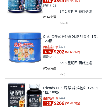
$345
55
%
(
$1.44/1錠
)
運費 $195
8/12 星期三
預計送達
WOW免運
(
3918
)
Ohki 益生菌維他命D&鈣咀嚼片, 1盒,
120顆
首購折扣價
$371
$202
45
%
(
$1.68/1錠
)
運費 $195
8/13 星期四
預計送達
WOW免運
(
55
)
Friends Hub 鈣 鎂 鋅 維他命D 243g,
1個, 180錠
首購折扣價
$444
$266
40
%
(
$1.48/1錠
)