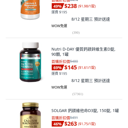
首購折扣價
$238
49
%
(
$1.98/1錠
)
運費 $195
8/12 星期三
預計送達
WOW免運
(
390
)
Nutri D-DAY 優質鈣鎂鋅維生素D錠,
90顆, 1罐
首購折扣價
$480
$145
69
%
(
$1.61/1錠
)
運費 $195
8/12 星期三
預計送達
WOW免運
(
57361
)
SOLGAR 鈣鎂維他命D3錠, 150錠, 1罐
首購折扣價
$491
$263
46
%
(
$1.75/1錠
)