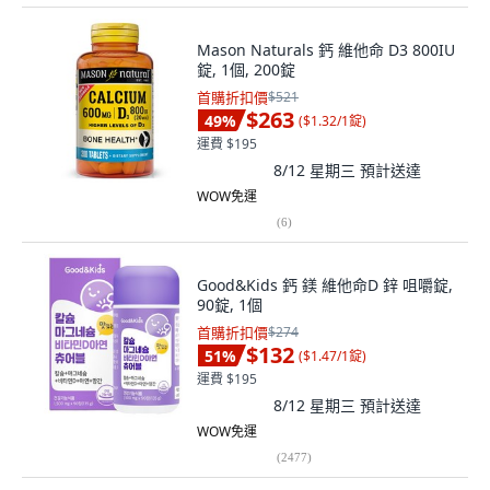
Mason Naturals 鈣 維他命 D3 800IU
錠, 1個, 200錠
首購折扣價
$521
$263
49
%
(
$1.32/1錠
)
運費 $195
8/12 星期三
預計送達
WOW免運
(
6
)
Good&Kids 鈣 鎂 維他命D 鋅 咀嚼錠,
90錠, 1個
首購折扣價
$274
$132
51
%
(
$1.47/1錠
)
運費 $195
8/12 星期三
預計送達
WOW免運
(
2477
)