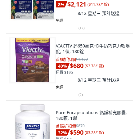
$2,121
8
%
(
$11.78/1錠
)
8/12 星期三
預計送達
免運
(
17
)
VIACTIV 鈣650毫克+D牛奶巧克力軟嚼
錠, 1個, 180錠
首購折扣價
$1,150
$680
40
%
(
$3.78/1錠
)
運費 $195
8/12 星期三
預計送達
免運
(
2
)
Pure Encapsulations 鈣鎂補充膠囊,
180顆, 1罐
首購折扣價
$870
$590
32
%
(
$3.28/1錠
)