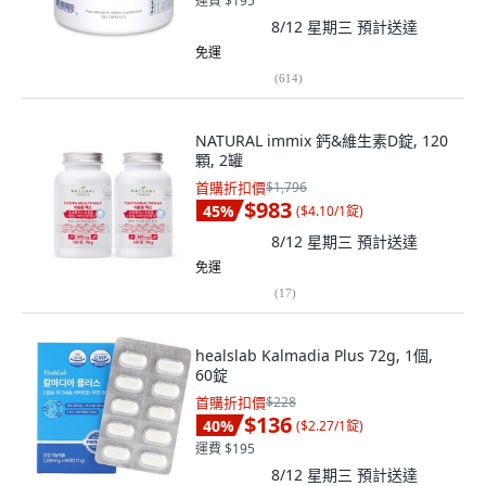
運費 $195
8/12 星期三
預計送達
免運
(
614
)
NATURAL immix 鈣&維生素D錠, 120
顆, 2罐
首購折扣價
$1,796
$983
45
%
(
$4.10/1錠
)
8/12 星期三
預計送達
免運
(
17
)
healslab Kalmadia Plus 72g, 1個,
60錠
首購折扣價
$228
$136
40
%
(
$2.27/1錠
)
運費 $195
8/12 星期三
預計送達