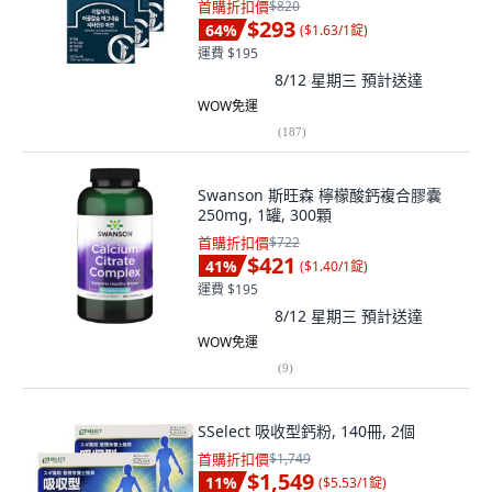
首購折扣價
$820
$293
64
%
(
$1.63/1錠
)
運費 $195
8/12 星期三
預計送達
WOW免運
(
187
)
Swanson 斯旺森 檸檬酸鈣複合膠囊
250mg, 1罐, 300顆
首購折扣價
$722
$421
41
%
(
$1.40/1錠
)
運費 $195
8/12 星期三
預計送達
WOW免運
(
9
)
SSelect 吸收型鈣粉, 140冊, 2個
首購折扣價
$1,749
$1,549
11
%
(
$5.53/1錠
)