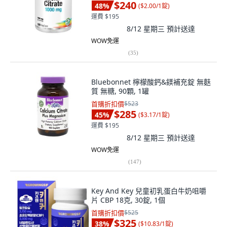
$240
48
%
(
$2.00/1錠
)
運費 $195
8/12 星期三
預計送達
WOW免運
(
35
)
Bluebonnet 檸檬酸鈣&鎂補充錠 無麩
質 無糖, 90顆, 1罐
首購折扣價
$523
$285
45
%
(
$3.17/1錠
)
運費 $195
8/12 星期三
預計送達
WOW免運
(
147
)
Key And Key 兒童初乳蛋白牛奶咀嚼
片 CBP 18克, 30錠, 1個
首購折扣價
$525
$325
38
%
(
$10.83/1錠
)