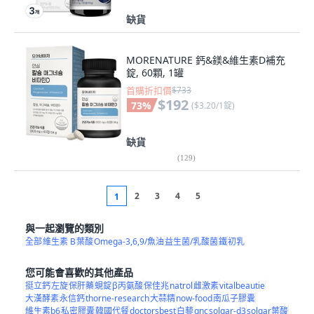
缺貨
MORENATURE 鈣&鎂&維生素D補充
錠, 60顆, 1罐
首購折扣價
$733
$192
73
%
(
$3.20/1錠
)
缺貨
(
129
)
2
3
4
5
1
與一起瀏覽的類別
全部
維生素 B
葉酸
Omega-3,6,9/魚油
益生菌/乳酸菌
鐵
初乳
您可能會喜歡的其他產品
挺立鈣
左旋
保肝藥
蜆錠
β丙氨酸
保佳兆
natrol
雌激素
vitalbeautie
大漢酵素
永信鈣
thorne-research
大蒜精
now-food
南瓜子膠囊
維生素b6
私密膠囊
韓國代餐
doctorsbest
白藜
gnc
solgar-d3
solgar葉酸