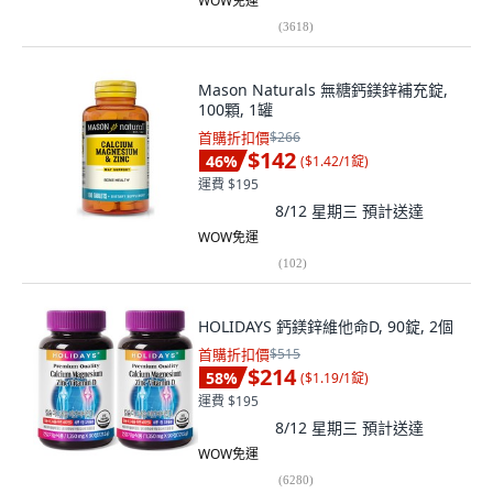
WOW免運
(
3618
)
Mason Naturals 無糖鈣鎂鋅補充錠,
100顆, 1罐
首購折扣價
$266
$142
46
%
(
$1.42/1錠
)
運費 $195
8/12 星期三
預計送達
WOW免運
(
102
)
HOLIDAYS 鈣鎂鋅維他命D, 90錠, 2個
首購折扣價
$515
$214
58
%
(
$1.19/1錠
)
運費 $195
8/12 星期三
預計送達
WOW免運
(
6280
)