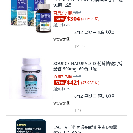
90顆, 2罐
首購折扣價
$867
$304
64
%
(
$1.69/1錠
)
運費 $195
8/12 星期三
預計送達
WOW免運
(
5156
)
SOURCE NATURALS D-葡萄糖酸鈣補
給錠 500mg, 60顆, 1罐
首購折扣價
$910
$421
53
%
(
$7.02/1錠
)
運費 $195
8/12 星期三
預計送達
WOW免運
(
11
)
LACTIV 活性魚骨鈣鎂維生素D膠囊
60g, 1盒, 60顆