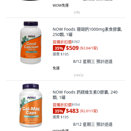
WOW免運
(
19
)
NOW Foods 珊瑚鈣1000mg素食膠囊,
250顆, 1罐
首購折扣價
$787
$509
35
%
(
$2.04/1錠
)
運費 $195
8/12 星期三
預計送達
免運
(
1415
)
NOW Foods 鈣鎂維生素D膠囊, 240
顆, 1罐
首購折扣價
$753
$483
35
%
(
$2.01/1錠
)
運費 $195
8/12 星期三
預計送達