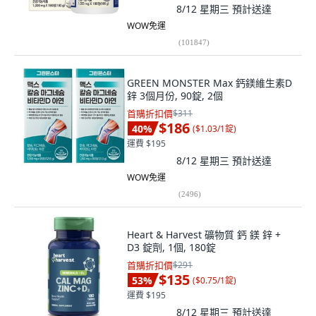
8/12 星期三
預計送達
WOW免運
(
101847
)
GREEN MONSTER Max 鈣鎂維生素D
鋅 3個月份, 90錠, 2個
首購折扣價
$311
$186
40
%
(
$1.03/1錠
)
運費 $195
8/12 星期三
預計送達
WOW免運
(
2496
)
Heart & Harvest 礦物質 鈣 鎂 鋅 +
D3 錠劑, 1個, 180錠
首購折扣價
$291
$135
53
%
(
$0.75/1錠
)
運費 $195
8/12 星期三
預計送達