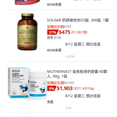
WOW免運
SOLGAR 鈣鎂維他命D3錠, 300錠, 1罐
首購折扣價
$755
$475
37
%
(
$1.58/1錠
)
運費 $195
8/12 星期三
預計送達
WOW免運
(
1154
)
MOTHERNEST 鯊魚軟骨鈣膠囊 60顆
入, 90g, 1個
首購折扣價
$2,103
$1,903
9
%
(
$211.45/10g
)
8/12 星期三
預計送達
免運
(
78
)