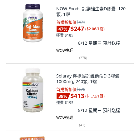
NOW Foods 鈣鎂維生素D膠囊, 120
顆, 1罐
首購折扣價
$471
$247
47
%
(
$2.06/1錠
)
運費 $195
8/12 星期三
預計送達
WOW免運
(
278
)
Solaray 檸檬酸鈣維他命D-3膠囊
1000mg, 240顆, 1罐
首購折扣價
$679
$413
39
%
(
$1.72/1錠
)
運費 $195
8/12 星期三
預計送達
WOW免運
(
41
)