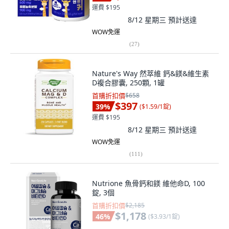
運費 $195
8/12 星期三
預計送達
WOW免運
(
27
)
Nature's Way 然萃維 鈣&鎂&維生素
D複合膠囊, 250顆, 1罐
首購折扣價
$658
$397
39
%
(
$1.59/1錠
)
運費 $195
8/12 星期三
預計送達
WOW免運
(
111
)
Nutrione 魚骨鈣和鎂 維他命D, 100
錠, 3個
首購折扣價
$2,185
$1,178
46
%
(
$3.93/1錠
)