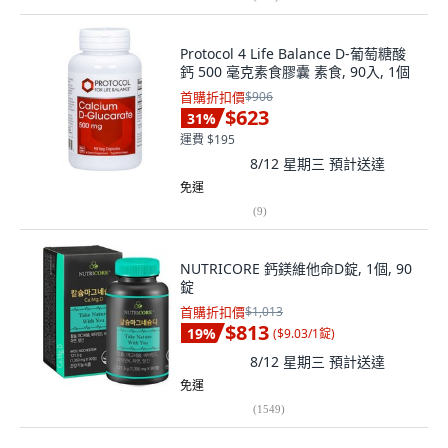
Protocol 4 Life Balance D-葡萄糖酸
鈣 500 毫克素食膠囊 素食, 90入, 1個
首購折扣價
$906
$623
31
%
運費 $195
8/12 星期三
預計送達
免運
(
9
)
NUTRICORE 鈣鎂維他命D錠, 1個, 90
錠
首購折扣價
$1,013
$813
19
%
(
$9.03/1錠
)
8/12 星期三
預計送達
免運
(
1549
)