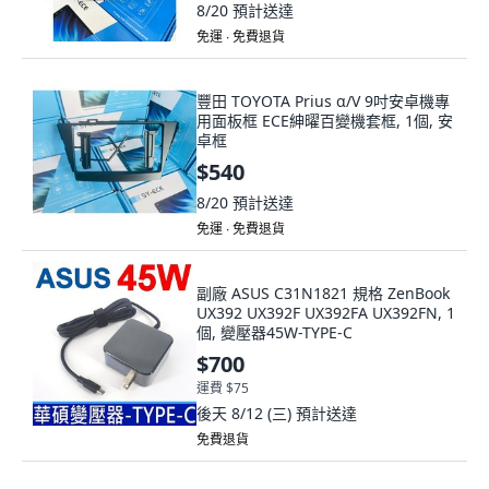
8/20
預計送達
免運 ∙ 免費退貨
豐田 TOYOTA Prius α/V 9吋安卓機專
用面板框 ECE紳曜百變機套框, 1個, 安
卓框
$540
8/20
預計送達
免運 ∙ 免費退貨
副廠 ASUS C31N1821 規格 ZenBook
UX392 UX392F UX392FA UX392FN, 1
個, 變壓器45W-TYPE-C
$700
運費 $75
後天 8/12 (三)
預計送達
免費退貨