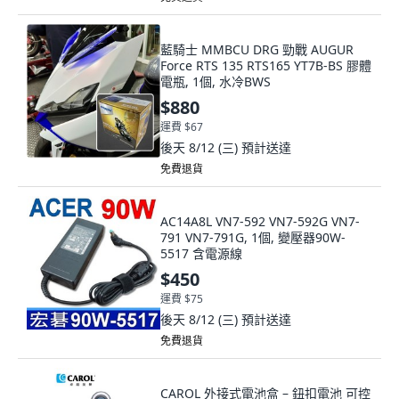
藍騎士 MMBCU DRG 勁戰 AUGUR
Force RTS 135 RTS165 YT7B-BS 膠體
電瓶, 1個, 水冷BWS
$880
運費 $67
後天 8/12 (三)
預計送達
免費退貨
AC14A8L VN7-592 VN7-592G VN7-
791 VN7-791G, 1個, 變壓器90W-
5517 含電源線
$450
運費 $75
後天 8/12 (三)
預計送達
免費退貨
CAROL 外接式電池盒 – 鈕扣電池 可控