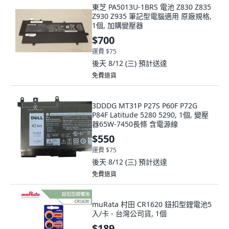
東芝 PA5013U-1BRS 電池 Z830 Z835
Z930 Z935 筆記型電腦適用 原廠規格,
1個, 加購變壓器
$700
運費 $75
後天 8/12 (三)
預計送達
免費退貨
3DDDG MT31P P27S P60F P72G
P84F Latitude 5280 5290, 1個, 變壓
器65W-7450長條 含電源線
$550
運費 $75
後天 8/12 (三)
預計送達
免費退貨
muRata 村田 CR1620 鈕扣型鋰電池5
入/卡 - 台灣公司貨, 1個
$189