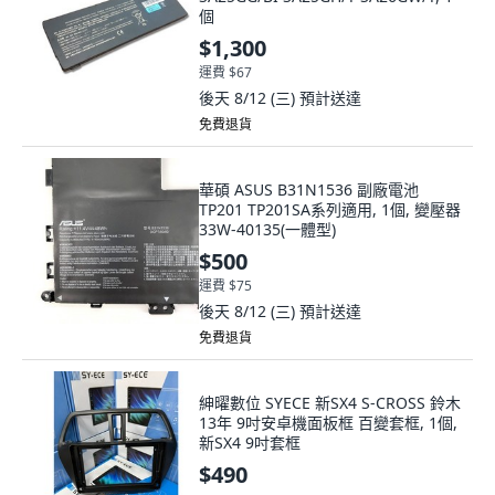
個
$1,300
運費 $67
後天 8/12 (三)
預計送達
免費退貨
華碩 ASUS B31N1536 副廠電池
TP201 TP201SA系列適用, 1個, 變壓器
33W-40135(一體型)
$500
運費 $75
後天 8/12 (三)
預計送達
免費退貨
紳曜數位 SYECE 新SX4 S-CROSS 鈴木
13年 9吋安卓機面板框 百變套框, 1個,
新SX4 9吋套框
$490