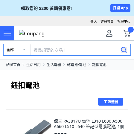
領取您的
$200
首購優惠卷!
打開 App
登入
註冊會員
客服中心
全部
酷澎首頁
生活日用
生活電器
乾電池/電池
鈕扣電池
鈕扣電池
篩選器
保三 PA3817U 電池 L310 L630 A500
A660 L510 L640 筆記型電腦電池, 1個