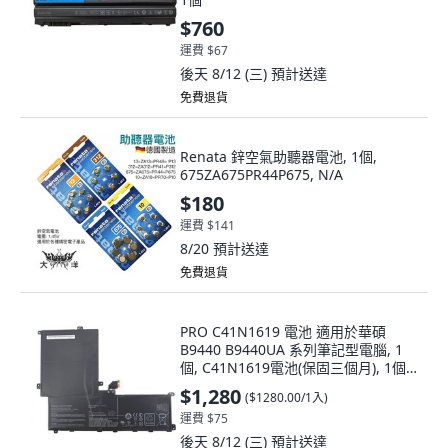
$760
運費 $67
後天 8/12 (三)
預計送達
免費退貨
Renata 鋅空氣助聽器電池, 1個,
675ZA675PR44P675, N/A
$180
運費 $141
8/20
預計送達
免費退貨
PRO C41N1619 電池 適用於華碩
B9440 B9440UA 系列筆記型電腦, 1
個, C41N1619電池(保固三個月), 1個
裝
$1,280
(
$1280.00/1入
)
運費 $75
後天 8/12 (三)
預計送達