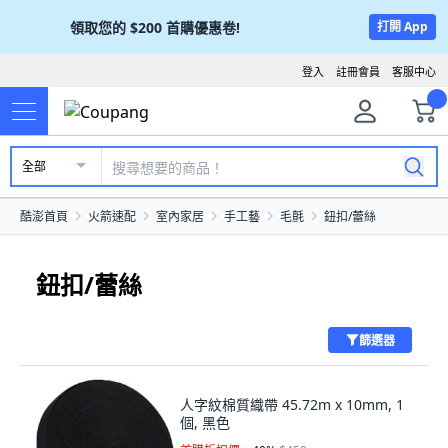
領取您的
$200
首購優惠卷!
打開 App
登入
註冊會員
客服中心
全部
酷澎首頁
火箭速配
室內家居
手工藝
毛氈
鈕扣/蕾絲
鈕扣/蕾絲
篩選器
人字紋棉質織帶 45.72m x 10mm, 1
個, 黑色