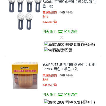
FaSoLa 可調節式褲腰扣環 2個, 銀白
色, 3套
首購折扣價
40
%
$162
$97
(
$32.33/1個
)
明天 8/11 (二)
預計送達
(
7
)
满 $1,500 再省 $75 (王道卡)
$4 酷澎幣回饋
YouRPUZZLE-孔明鎖-環環相扣-枇杷
L2743, 黃色 + 橘色, 1入
首購折扣價
40
%
$110
$66
(
$66.00/1個
)
明天 8/11 (二)
預計送達
满 $1,500 再省 $75 (王道卡)