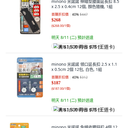
minono 米諾諾 伸縮型腰圍延長扣 8.5
x 2.5 x 0.4cm 12個, 顏色隨機, 1組
首購折扣價
40
%
$447
$268
(
$268.00/1個
)
明天 8/11 (二)
預計送達
满 $1,500 再省 $75 (王道卡)
minono 米諾諾 領口延長扣 2.5 x 1.1
x 0.5cm 2個 12包, 白色, 1組
首購折扣價
40
%
$312
$187
(
$187.00/1個
)
明天 8/11 (二)
預計送達
满 $1,500 再省 $75 (王道卡)
minono 米諾諾 免縫收腰鈕扣 4個 12