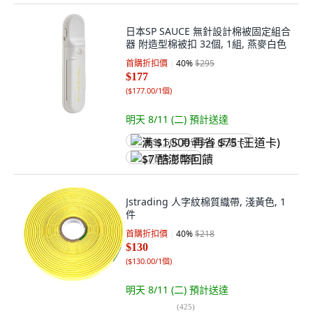
日本SP SAUCE 無針設計棉被固定組合
器 附造型棉被扣 32個, 1組, 燕麥白色
首購折扣價
40
%
$295
$177
(
$177.00/1個
)
明天 8/11 (二)
預計送達
满 $1,500 再省 $75 (王道卡)
$7 酷澎幣回饋
Jstrading 人字紋棉質織帶, 淺黃色, 1
件
首購折扣價
40
%
$218
$130
(
$130.00/1個
)
明天 8/11 (二)
預計送達
(
425
)