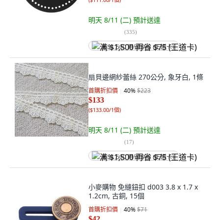
明天 8/11 (二)
預計送達
(
335
)
满 $1,500 再省 $75 (王道卡)
扇貝邊網紗蕾絲 270公分, 象牙白, 1條
首購折扣價
40
%
$223
$133
(
$133.00/1個
)
明天 8/11 (二)
預計送達
(
17
)
满 $1,500 再省 $75 (王道卡)
小麥購物 免縫鈕扣 d003 3.8 x 1.7 x
1.2cm, 古銅, 15個
首購折扣價
40
%
$71
$42