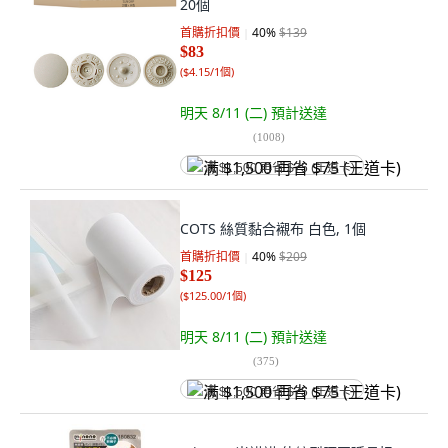
20個
首購折扣價
40
%
$139
$83
(
$4.15/1個
)
明天 8/11 (二)
預計送達
(
1008
)
满 $1,500 再省 $75 (王道卡)
COTS 絲質黏合襯布 白色, 1個
首購折扣價
40
%
$209
$125
(
$125.00/1個
)
明天 8/11 (二)
預計送達
(
375
)
满 $1,500 再省 $75 (王道卡)