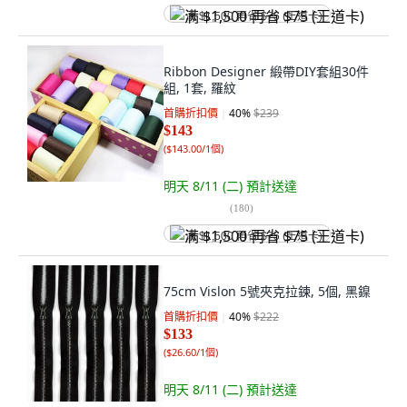
满 $1,500 再省 $75 (王道卡)
Ribbon Designer 緞帶DIY套組30件
組, 1套, 羅紋
首購折扣價
40
%
$239
$143
(
$143.00/1個
)
明天 8/11 (二)
預計送達
(
180
)
满 $1,500 再省 $75 (王道卡)
75cm Vislon 5號夾克拉鍊, 5個, 黑鎳
首購折扣價
40
%
$222
$133
(
$26.60/1個
)
明天 8/11 (二)
預計送達