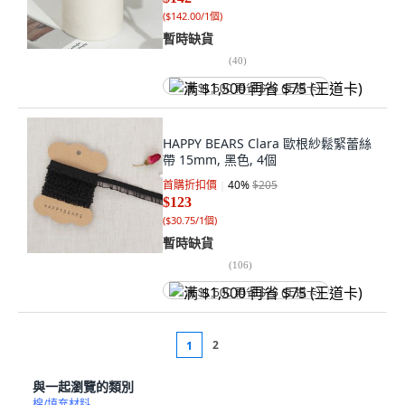
(
$142.00/1個
)
暫時缺貨
(
40
)
满 $1,500 再省 $75 (王道卡)
HAPPY BEARS Clara 歐根紗鬆緊蕾絲
帶 15mm, 黑色, 4個
首購折扣價
40
%
$205
$123
(
$30.75/1個
)
暫時缺貨
(
106
)
满 $1,500 再省 $75 (王道卡)
2
1
與一起瀏覽的類別
棉/填充材料