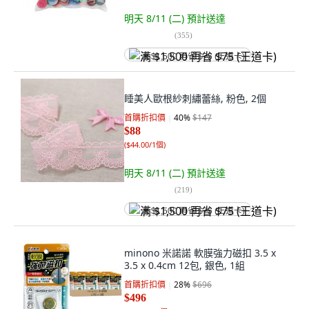
明天 8/11 (二)
預計送達
(
355
)
满 $1,500 再省 $75 (王道卡)
睡美人歐根紗刺繡蕾絲, 粉色, 2個
首購折扣價
40
%
$147
$88
(
$44.00/1個
)
明天 8/11 (二)
預計送達
(
219
)
满 $1,500 再省 $75 (王道卡)
minono 米諾諾 軟膜強力磁扣 3.5 x
3.5 x 0.4cm 12包, 銀色, 1組
首購折扣價
28
%
$696
$496