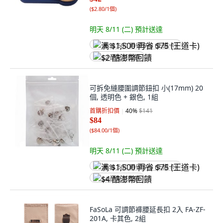
(
$2.80/1個
)
明天 8/11 (二)
預計送達
满 $1,500 再省 $75 (王道卡)
$2 酷澎幣回饋
可拆免縫腰圍調節鈕扣 小(17mm) 20
個, 透明色 + 銀色, 1組
首購折扣價
40
%
$141
$84
(
$84.00/1個
)
明天 8/11 (二)
預計送達
满 $1,500 再省 $75 (王道卡)
$4 酷澎幣回饋
FaSoLa 可調節褲腰延長扣 2入 FA-ZF-
201A, 卡其色, 2組