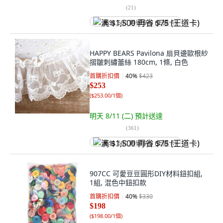
(
21
)
满 $1,500 再省 $75 (王道卡)
HAPPY BEARS Pavilona 扇貝邊歐根紗
摺皺刺繡蕾絲 180cm, 1條, 白色
首購折扣價
40
%
$423
$253
(
$253.00/1個
)
明天 8/11 (二)
預計送達
(
361
)
满 $1,500 再省 $75 (王道卡)
907CC 可愛豆豆圓形DIY材料鈕扣組,
1組, 混色中鈕扣款
首購折扣價
40
%
$330
$198
(
$198.00/1個
)