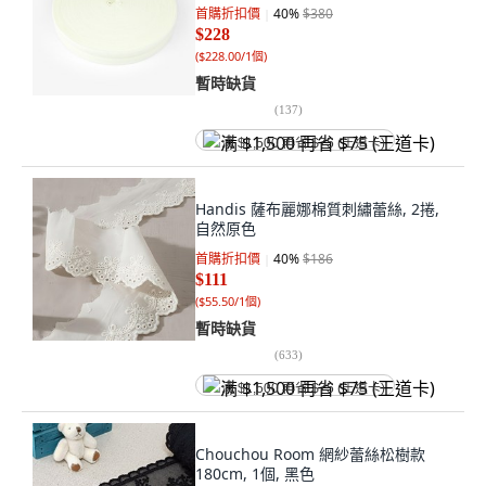
首購折扣價
40
%
$380
$228
(
$228.00/1個
)
暫時缺貨
(
137
)
满 $1,500 再省 $75 (王道卡)
Handis 薩布麗娜棉質刺繡蕾絲, 2捲,
自然原色
首購折扣價
40
%
$186
$111
(
$55.50/1個
)
暫時缺貨
(
633
)
满 $1,500 再省 $75 (王道卡)
Chouchou Room 網紗蕾絲松樹款
180cm, 1個, 黑色