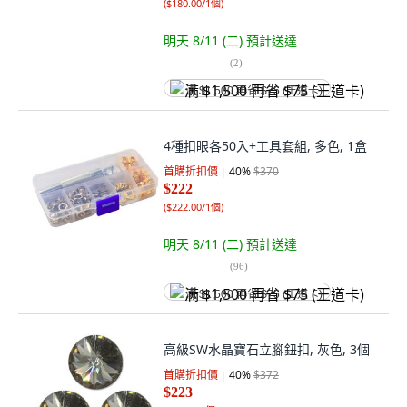
(
$180.00/1個
)
明天 8/11 (二)
預計送達
(
2
)
满 $1,500 再省 $75 (王道卡)
4種扣眼各50入+工具套組, 多色, 1盒
首購折扣價
40
%
$370
$222
(
$222.00/1個
)
明天 8/11 (二)
預計送達
(
96
)
满 $1,500 再省 $75 (王道卡)
高級SW水晶寶石立腳鈕扣, 灰色, 3個
首購折扣價
40
%
$372
$223