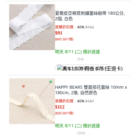
夏爾皮亞棉質刺繡蕾絲緞帶 180公分,
2個, 白色
首購折扣價
40
%
$152
$91
(
$45.50/1個
)
明天 8/11 (二)
預計送達
(
14
)
满 $1,500 再省 $75 (王道卡)
HAPPY BEARS 雙面扭花蕾絲 10mm x
180cm, 2捲, 自然原色
首購折扣價
40
%
$187
$112
(
$56.00/1個
)
明天 8/11 (二)
預計送達
(
293
)