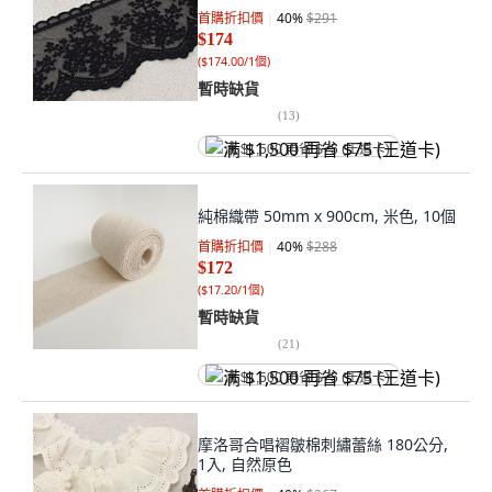
首購折扣價
40
%
$291
$174
(
$174.00/1個
)
暫時缺貨
(
13
)
满 $1,500 再省 $75 (王道卡)
純棉織帶 50mm x 900cm, 米色, 10個
首購折扣價
40
%
$288
$172
(
$17.20/1個
)
暫時缺貨
(
21
)
满 $1,500 再省 $75 (王道卡)
摩洛哥合唱褶皺棉刺繡蕾絲 180公分,
1入, 自然原色