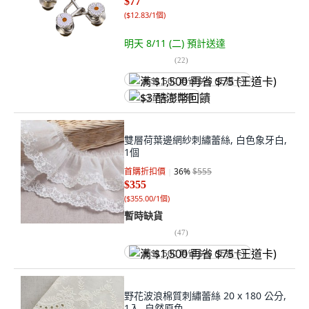
$77
(
$12.83/1個
)
明天 8/11 (二)
預計送達
(
22
)
满 $1,500 再省 $75 (王道卡)
$3 酷澎幣回饋
雙層荷葉邊網紗刺繡蕾絲, 白色象牙白,
1個
首購折扣價
36
%
$555
$355
(
$355.00/1個
)
暫時缺貨
(
47
)
满 $1,500 再省 $75 (王道卡)
野花波浪棉質刺繡蕾絲 20 x 180 公分,
1入, 自然原色