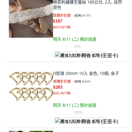
棉質刺繡鏤空蕾絲 180公分, 2入, 自然
原色
首購折扣價
40
%
$179
$107
(
$53.50/1個
)
明天 8/11 (二)
預計送達
(
31
)
满 $1,500 再省 $75 (王道卡)
D型環 20mm 10入 金色, 10個, 金子
首購折扣價
40
%
$339
$203
(
$20.30/1個
)
明天 8/11 (二)
預計送達
(
222
)
满 $1,500 再省 $75 (王道卡)