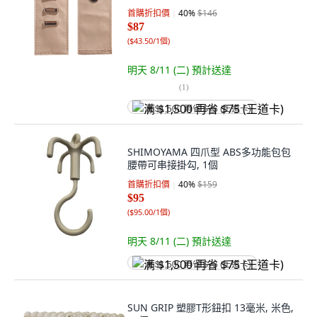
首購折扣價
40
%
$146
$87
(
$43.50/1個
)
明天 8/11 (二)
預計送達
(
1
)
满 $1,500 再省 $75 (王道卡)
SHIMOYAMA 四爪型 ABS多功能包包
腰帶可串接掛勾, 1個
首購折扣價
40
%
$159
$95
(
$95.00/1個
)
明天 8/11 (二)
預計送達
满 $1,500 再省 $75 (王道卡)
SUN GRIP 塑膠T形鈕扣 13毫米, 米色,