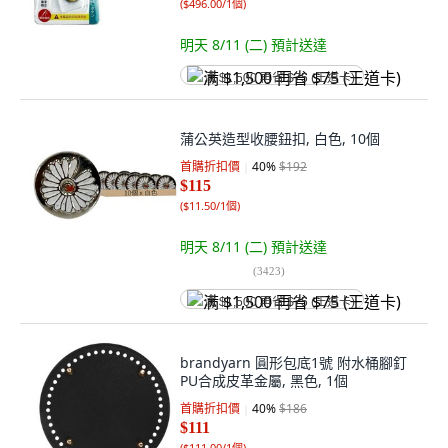
(
$496.00/1個
)
明天 8/11 (二)
預計送達
满 $1,500 再省 $75 (王道卡)
蒲公英造型收腰鈕扣, 白色, 10個
首購折扣價
40
%
$192
$115
(
$11.50/1個
)
明天 8/11 (二)
預計送達
(
3423
)
满 $1,500 再省 $75 (王道卡)
brandyarn 圓形包底1號 附水桶腳釘
PU合成皮革金屬, 黑色, 1個
首購折扣價
40
%
$186
$111
(
$111.00/1個
)