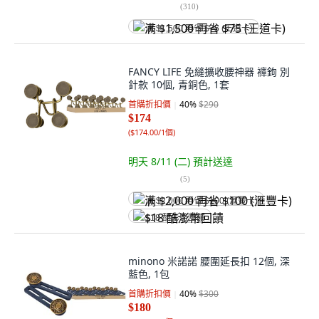
(
310
)
满 $1,500 再省 $75 (王道卡)
FANCY LIFE 免縫擴收腰神器 褲鉤 別
針款 10個, 青銅色, 1套
首購折扣價
40
%
$290
$174
(
$174.00/1個
)
明天 8/11 (二)
預計送達
(
5
)
满 $2,000 再省 $100 (滙豐卡)
$18 酷澎幣回饋
minono 米諾諾 腰圍延長扣 12個, 深
藍色, 1包
首購折扣價
40
%
$300
$180