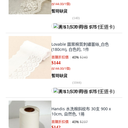
(
$144.00/1個
)
暫時缺貨
(
140
)
满 $1,500 再省 $75 (王道卡)
Lovable 圖案棉質刺繡蕾絲_白色
(180cm), 白色的, 1件
首購折扣價
40
%
$240
$144
(
$144.00/1個
)
暫時缺貨
(
1044
)
满 $1,500 再省 $75 (王道卡)
Handis 水洗棉斜紋布 30支 900 x
10cm, 自然色, 1捲
首購折扣價
40
%
$237
$142