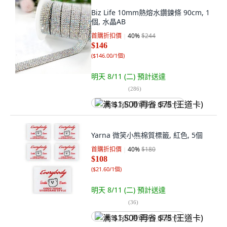
Biz Life 10mm熱熔水鑽鍊條 90cm, 1
個, 水晶AB
首購折扣價
40
%
$244
$146
(
$146.00/1個
)
明天 8/11 (二)
預計送達
(
286
)
满 $1,500 再省 $75 (王道卡)
Yarna 微笑小熊棉質標籤, 紅色, 5個
首購折扣價
40
%
$180
$108
(
$21.60/1個
)
明天 8/11 (二)
預計送達
(
36
)
满 $1,500 再省 $75 (王道卡)