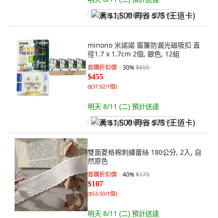
满 $1,500 再省 $75 (王道卡)
minono 米諾諾 窗簾防漏光磁吸扣 直
徑1.7 x 1.7cm 2個, 銀色, 12組
首購折扣價
30
%
$655
$455
(
$37.92/1個
)
明天 8/11 (二)
預計送達
满 $1,500 再省 $75 (王道卡)
雙面菱格棉刺繡蕾絲 180公分, 2入, 自
然原色
首購折扣價
40
%
$179
$107
(
$53.50/1個
)
明天 8/11 (二)
預計送達