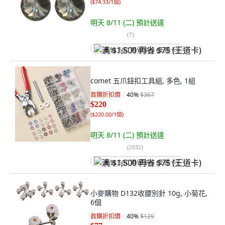
(
$74.33/1個
)
明天 8/11 (二)
預計送達
(
7
)
满 $1,500 再省 $75 (王道卡)
comet 五爪鈕扣工具組, 多色, 1組
首購折扣價
40
%
$367
$220
(
$220.00/1個
)
明天 8/11 (二)
預計送達
(
2032
)
满 $1,500 再省 $75 (王道卡)
小麥購物 D132收腰別針 10g, 小菊花,
6個
首購折扣價
40
%
$129