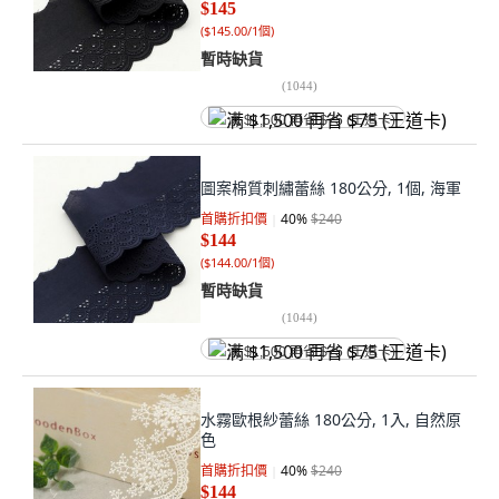
$145
(
$145.00/1個
)
暫時缺貨
(
1044
)
满 $1,500 再省 $75 (王道卡)
圖案棉質刺繡蕾絲 180公分, 1個, 海軍
首購折扣價
40
%
$240
$144
(
$144.00/1個
)
暫時缺貨
(
1044
)
满 $1,500 再省 $75 (王道卡)
水霧歐根紗蕾絲 180公分, 1入, 自然原
色
首購折扣價
40
%
$240
$144