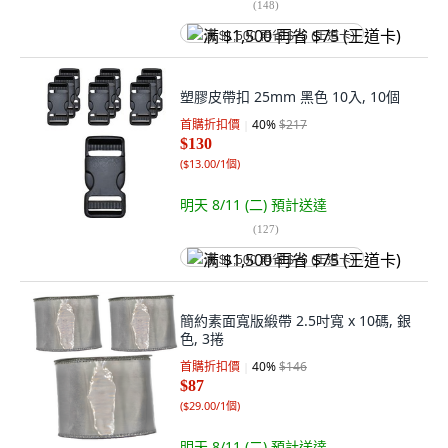
(
148
)
满 $1,500 再省 $75 (王道卡)
塑膠皮帶扣 25mm 黑色 10入, 10個
首購折扣價
40
%
$217
$130
(
$13.00/1個
)
明天 8/11 (二)
預計送達
(
127
)
满 $1,500 再省 $75 (王道卡)
簡約素面寬版緞帶 2.5吋寬 x 10碼, 銀
色, 3捲
首購折扣價
40
%
$146
$87
(
$29.00/1個
)
明天 8/11 (二)
預計送達