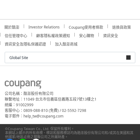
Investor Relations
關於酷澎
Coupang使用者條款
退換貨政策
信任管理中心
顧客隱私權政策通知
安心購物
資訊安全
資訊安全及隱私保護認證
加入酷澎商城
Global Site
公司名稱：酷澎股份有限公司
聯繫地址：11049 台北市信義區信義路五段7號13樓之1
統編：91002999
客服中心：0809-088-810 (免費) / 02-5592-7298
電子郵件：help_tw@coupang.com
©Coupang Taiwan Co., Ltd. 保留所有權利。
本網站上顯示的所有商標、標誌和服務標誌均為酷澎股份有限公司和/或其在美國和其
他國家/地區註冊之關聯公司之所屬財產。