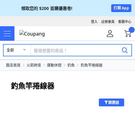
領取您的
$200
首購優惠卷!
打開 App
登入
註冊會員
客服中心
全部
酷澎首頁
火箭跨境
運動休閒
釣魚
釣魚竿捲線器
釣魚竿捲線器
篩選器