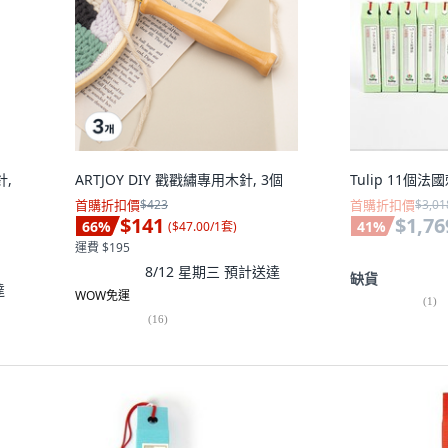
針,
ARTJOY DIY 戳戳繡專用木針, 3個
Tulip 11個法
首購折扣價
$423
首購折扣價
$3,01
$141
$1,76
66
%
41
%
(
$47.00/1套
)
運費 $195
8/12 星期三
預計送達
缺貨
達
WOW免運
(
1
)
(
16
)