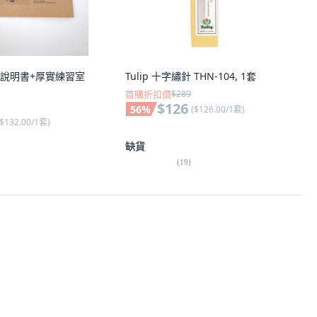
針+說明書+厚實練習室
Tulip 十字繡針 THN-104, 1套
首購折扣價
$289
$126
56
%
(
$126.00/1套
)
$132.00/1套
)
缺貨
(
19
)