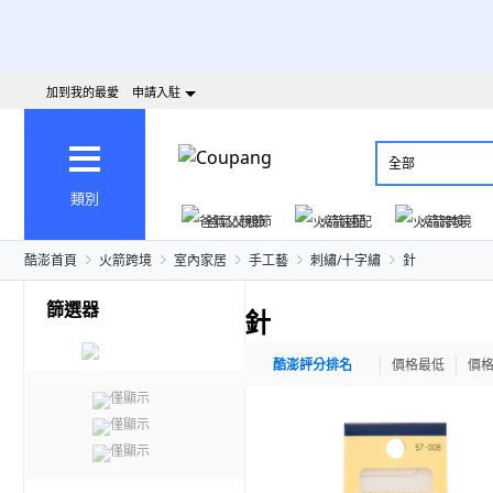
加到我的最愛
申請入駐
全部
類別
爸氣父親節
火箭速配
火箭跨境
酷澎首頁
火箭跨境
室內家居
手工藝
刺繡/十字繡
針
篩選器
針
酷澎評分排名
價格最低
價
僅顯示
僅顯示
僅顯示