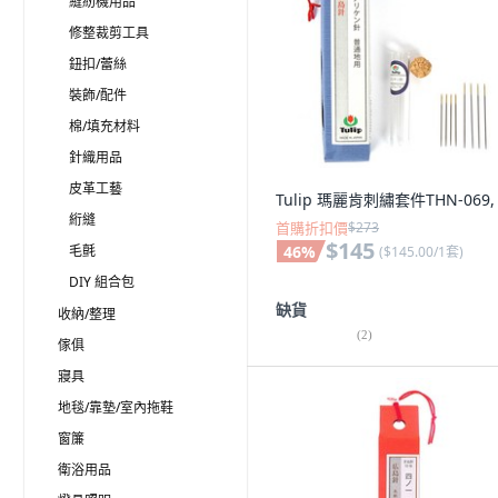
縫紉機用品
修整裁剪工具
鈕扣/蕾絲
裝飾/配件
棉/填充材料
針織用品
皮革工藝
Tulip 瑪麗肯刺繡套件THN-069,
絎縫
首購折扣價
$273
$145
毛氈
46
%
(
$145.00/1套
)
DIY 組合包
缺貨
收納/整理
(
2
)
傢俱
寢具
地毯/靠墊/室內拖鞋
窗簾
衛浴用品