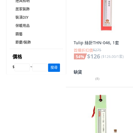
燈具照明
居家裝飾
裝潢DIY
保暖用品
園藝
節慶/裝飾
Tulip 絲針THN-046, 1套
首購折扣價
$275
$126
價格
54
%
(
$126.00/1套
)
$
~
搜尋
缺貨
(
8
)