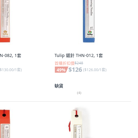
N-082, 1套
Tulip 鋸針 THN-012, 1套
首購折扣價
$248
$126
49
%
$130.00/1套
)
(
$126.00/1套
)
缺貨
(
4
)