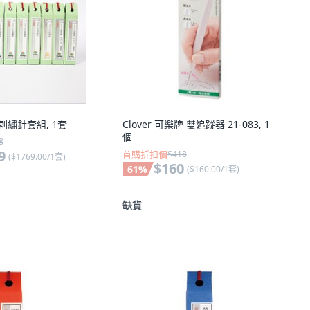
國刺繡針套組, 1套
Clover 可樂牌 雙追蹤器 21-083, 1
個
8
9
首購折扣價
$418
(
$1769.00/1套
)
$160
61
%
(
$160.00/1套
)
缺貨