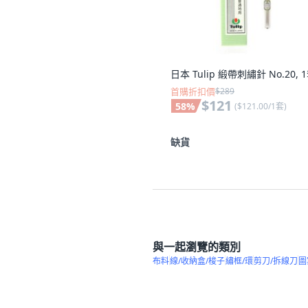
日本 Tulip 緞帶刺繡針 No.20, 
首購折扣價
$289
$121
58
%
(
$121.00/1套
)
缺貨
與一起瀏覽的類別
布料
線/收納盒/梭子
繡框/環
剪刀/拆線刀
圖