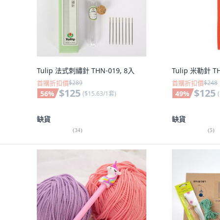
Tulip 法式刺繡針 THN-019, 8入
Tulip 米勒針 TH
首購折扣價
$289
首購折扣價
$248
$125
$125
56
%
49
%
(
$15.63/1套
)
(
缺貨
缺貨
(
34
)
(
5
)