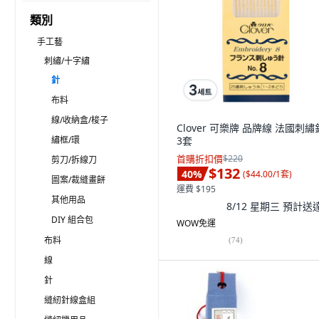
類別
手工藝
刺繡/十字繡
針
布料
線/收納盒/梭子
Clover 可樂牌 品牌線 法國刺繡
繡框/環
3套
首購折扣價
$220
剪刀/拆線刀
$132
40
%
(
$44.00/1套
)
圖案/裁縫畫餅
運費 $195
其他用品
8/12 星期三
預計送
DIY 組合包
WOW免運
布料
(
74
)
線
針
縫紉針線盒組