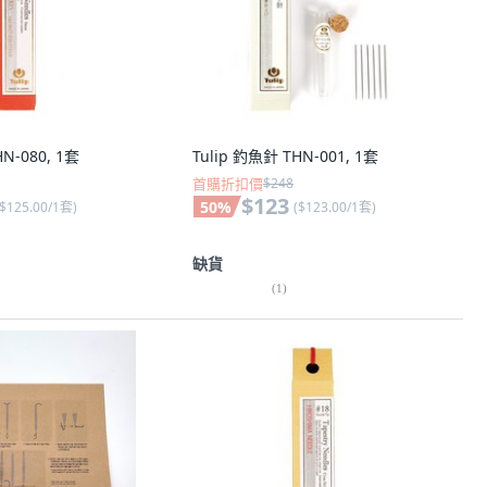
N-080, 1套
Tulip 釣魚針 THN-001, 1套
首購折扣價
$248
$123
50
%
$125.00/1套
)
(
$123.00/1套
)
缺貨
(
1
)