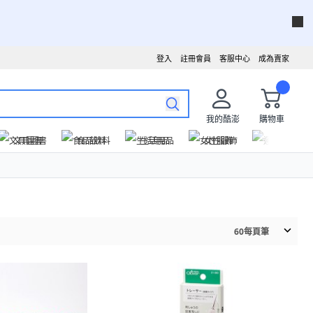
登入
註冊會員
客服中心
成為賣家
我的酷澎
購物車
文具圖書
食品飲料
生活用品
女性服飾
運動戶外
60
每頁筆