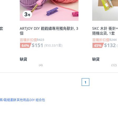
1套
ARTJOY DIY 戳戳繡專用獨角獸針, 3
SKC 木針 衝
個
隨機出貨, 1套
首購折扣價
$423
首購折扣價
$244
$151
$132
64
%
45
%
(
$50.33/1套
)
(
缺貨
缺貨
(
4
)
(
12
)
1
案/裁縫畫餅
其他用品
DIY 組合包