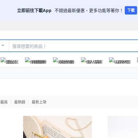
立即前往下載App
不錯過最新優惠、更多功能等著你！
下載
嬰幼兒
保健醫療
美妝保養
個人清潔
玩具休閒
格最高
最熱銷
最新上架