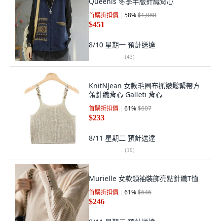
Queenis 冬季半版針織背心
首購折扣價
58
%
$1,080
$451
8/10 星期一
預計送達
(
43
)
KnitNJean 女款毛圈布抓皺鬆緊帶方
領針織背心 Galleti 背心
首購折扣價
61
%
$607
$233
8/11 星期二
預計送達
(
19
)
Murielle 女款領袖裝飾亮點針織T恤
首購折扣價
61
%
$646
$246