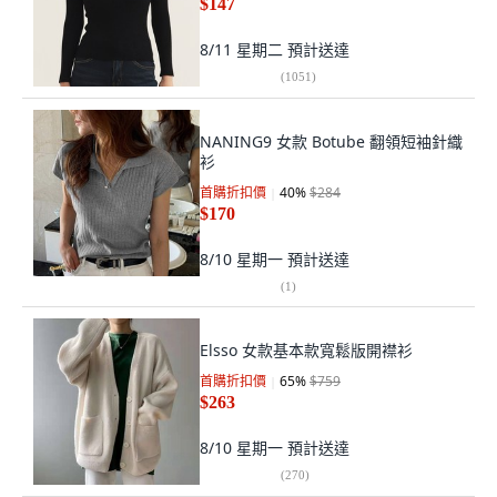
$147
8/11 星期二
預計送達
(
1051
)
NANING9 女款 Botube 翻領短袖針織
衫
首購折扣價
40
%
$284
$170
8/10 星期一
預計送達
(
1
)
Elsso 女款基本款寬鬆版開襟衫
首購折扣價
65
%
$759
$263
8/10 星期一
預計送達
(
270
)