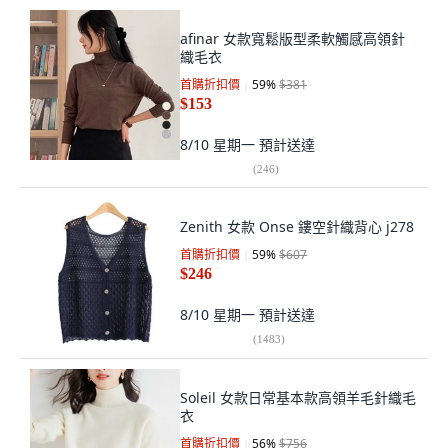
afinar 女款寬鬆版型柔軟觸感高領針
織毛衣
首購折扣價
59
%
$381
$153
8/10 星期一
預計送達
(
246
)
Zenith 女款 Onse 鏤空針織背心 j278
首購折扣價
59
%
$607
$246
8/10 星期一
預計送達
(
1483
)
Soleil 女款日常基本款高領羊毛針織毛
衣
首購折扣價
56
%
$756