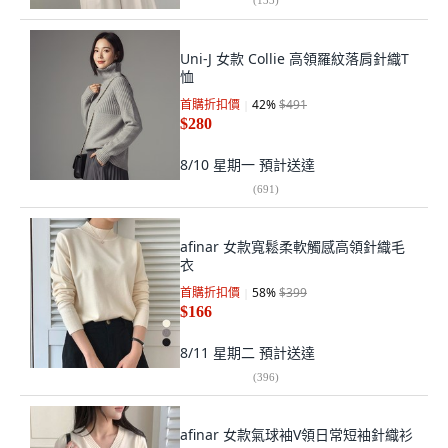
Uni-J 女款 Collie 高領羅紋落肩針織T
恤
首購折扣價
42
%
$491
$280
8/10 星期一
預計送達
(
691
)
afinar 女款寬鬆柔軟觸感高領針織毛
衣
首購折扣價
58
%
$399
$166
8/11 星期二
預計送達
(
396
)
afinar 女款氣球袖V領日常短袖針織衫