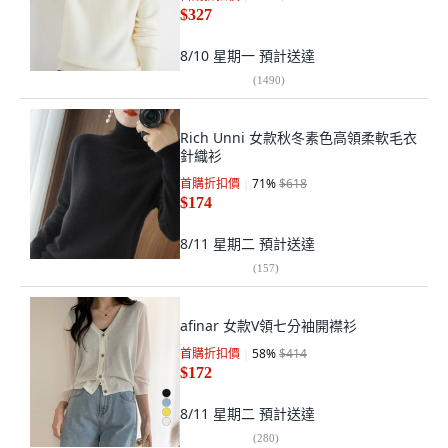
$327
8/10 星期一
預計送達
(
1490
)
Rich Unni 女款秋冬素色高領柔軟毛衣
針織衫
首購折扣價
71
%
$618
$174
8/11 星期二
預計送達
(
157
)
afinar 女款V領七分袖開襟衫
首購折扣價
58
%
$414
$172
8/11 星期二
預計送達
(
280
)