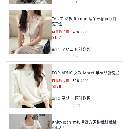
(
1
)
TANIZ 女款 Rombe 翻領蓋袖羅紋針
織T恤
首購折扣價
40
%
$229
$137
8/11 星期二
預計送達
(
77
)
POPLARNC 女款 Maret 半高領針織衫
首購折扣價
53
%
$820
$378
8/10 星期一
預計送達
(
392
)
KnitNJean 女款棉質方領鉤織針織背
心馬甲