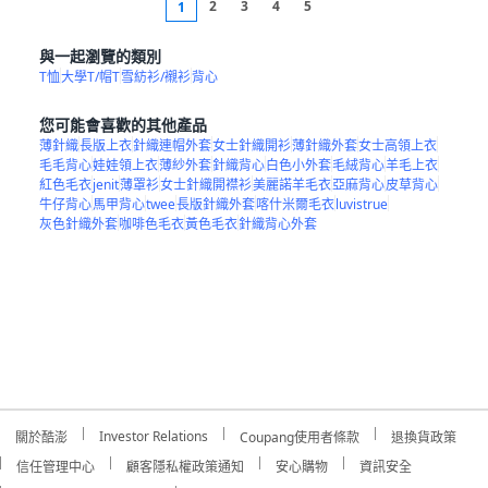
2
3
4
5
1
與一起瀏覽的類別
T恤
大學T/帽T
雪紡衫/襯衫
背心
您可能會喜歡的其他產品
薄針織
長版上衣
針織連帽外套
女士針織開衫
薄針織外套
女士高領上衣
毛毛背心
娃娃領上衣
薄紗外套
針織背心
白色小外套
毛絨背心
羊毛上衣
紅色毛衣
jenit
薄罩衫
女士針織開襟衫
美麗諾羊毛衣
亞麻背心
皮草背心
牛仔背心
馬甲背心
twee
長版針織外套
喀什米爾毛衣
luvistrue
灰色針織外套
咖啡色毛衣
黃色毛衣
針織背心外套
Investor Relations
關於酷澎
Coupang使用者條款
退換貨政策
信任管理中心
顧客隱私權政策通知
安心購物
資訊安全