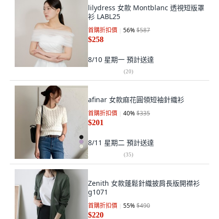
lilydress 女款 Montblanc 透視短版罩
衫 LABL25
首購折扣價
56
%
$587
$258
8/10 星期一
預計送達
(
20
)
afinar 女款麻花圓領短袖針織衫
首購折扣價
40
%
$335
$201
8/11 星期二
預計送達
(
35
)
Zenith 女款蓬鬆針織披肩長版開襟衫
g1071
首購折扣價
55
%
$490
$220