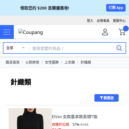
領取您的
$200
首購優惠卷!
打開 App
登入
註冊會員
客服中心
全部
酷澎首頁
火箭跨境
女性服飾
上衣類
針織類
針織類
篩選器
Elsso 女款基本款高領T恤
首購折扣價
57
%
$348