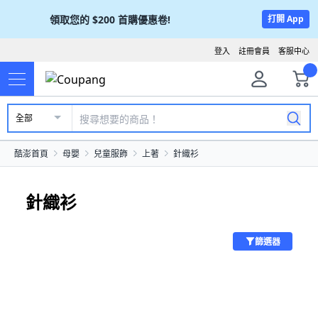
領取您的
$200
首購優惠卷!
打開 App
登入
註冊會員
客服中心
全部
酷澎首頁
母嬰
兒童服飾
上著
針織衫
針織衫
篩選器