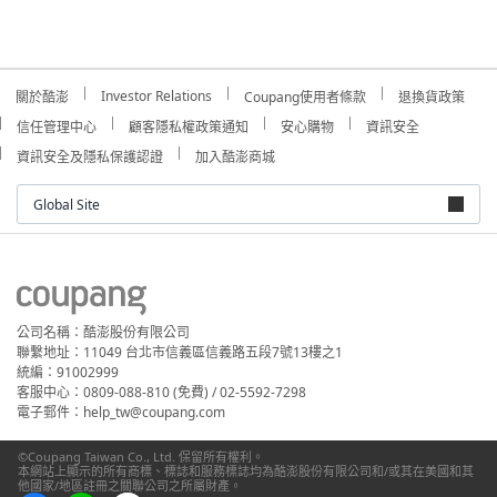
Investor Relations
關於酷澎
Coupang使用者條款
退換貨政策
信任管理中心
顧客隱私權政策通知
安心購物
資訊安全
資訊安全及隱私保護認證
加入酷澎商城
Global Site
公司名稱：酷澎股份有限公司
聯繫地址：11049 台北市信義區信義路五段7號13樓之1
統編：91002999
客服中心：0809-088-810 (免費) / 02-5592-7298
電子郵件：help_tw@coupang.com
©Coupang Taiwan Co., Ltd. 保留所有權利。
本網站上顯示的所有商標、標誌和服務標誌均為酷澎股份有限公司和/或其在美國和其
他國家/地區註冊之關聯公司之所屬財產。