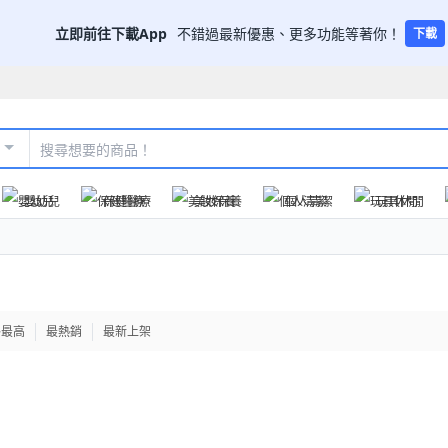
立即前往下載App
不錯過最新優惠、更多功能等著你！
下載
嬰幼兒
保健醫療
美妝保養
個人清潔
玩具休閒
格最高
最熱銷
最新上架