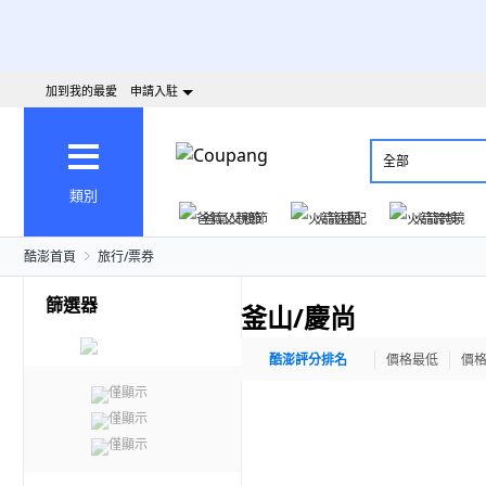
加到我的最愛
申請入駐
全部
類別
爸氣父親節
火箭速配
火箭跨境
酷澎首頁
旅行/票券
篩選器
釜山/慶尚
酷澎評分排名
價格最低
價
僅顯示
僅顯示
僅顯示