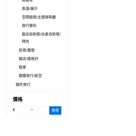
高爾夫
表演/展示
空間租借/主題咖啡廳
旅行便利
飯店自助餐/出差自助餐/
烤肉
民宿/露營
飯店/度假村
租車
跟團旅行/航空
國外旅行
價格
$
~
搜尋