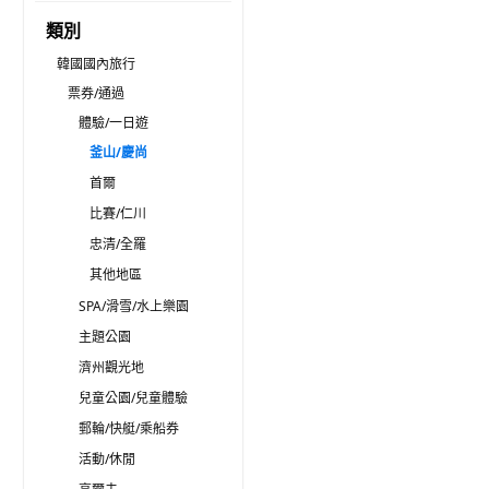
類別
韓國國內旅行
票券/通過
體驗/一日遊
釜山/慶尚
首爾
比賽/仁川
忠清/全羅
其他地區
SPA/滑雪/水上樂園
主題公園
濟州觀光地
兒童公園/兒童體驗
郵輪/快艇/乘船券
活動/休閒