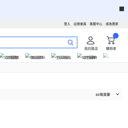
登入
註冊會員
客服中心
成為賣家
我的酷澎
購物車
文具圖書
食品飲料
生活用品
女性服飾
運動戶外
60
每頁筆