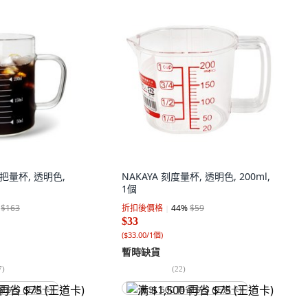
把量杯, 透明色,
NAKAYA 刻度量杯, 透明色, 200ml,
1個
$163
折扣後價格
44
%
$59
$33
(
$33.00/1個
)
暫時缺貨
7
)
(
22
)
省 $75 (王道卡)
满 $1,500 再省 $75 (王道卡)