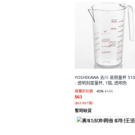
YOSHIKAWA 吉川 易倒量杯 510
- 透明刻度量杯, 1個, 透明色
首購折扣價
40
%
$105
$63
(
$63.00/1個
)
暫時缺貨
满 $1,500 再省 $75 (王道卡)