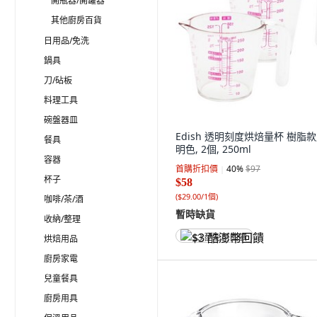
開瓶器/開罐器
其他廚房百貨
日用品/免洗
鍋具
刀/砧板
料理工具
碗盤器皿
Edish 透明刻度烘焙量杯 樹脂款,
餐具
明色, 2個, 250ml
容器
首購折扣價
40
%
$97
杯子
$58
(
$29.00/1個
)
咖啡/茶/酒
暫時缺貨
收納/整理
烘焙用品
$3 酷澎幣回饋
廚房家電
兒童餐具
廚房用具