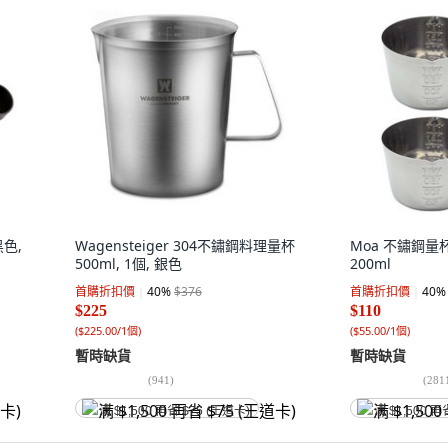
黑色,
Wagensteiger 304不鏽鋼料理量杯
Moa 不鏽鋼量杯
500ml, 1個, 銀色
200ml
首購折扣價
40
%
$376
首購折扣價
40
%
$225
$110
(
$225.00/1個
)
(
$55.00/1個
)
暫時缺貨
暫時缺貨
(
941
)
(
281
满 $1,500 再省 $75 (王道卡)
满 $1,500 再