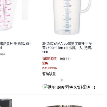
度烘焙量杯 樹脂款, 透
SHIMOYAMA pp帶刻度量杯(可配
ml
蓋) 500ml km co 小貨, 1入, 透明,
500
$59
首購折扣價
40
%
$61
$36
(
$36.00/1個
)
暫時缺貨
(
2
)
满 $1,500 再省 $75 (王道卡)