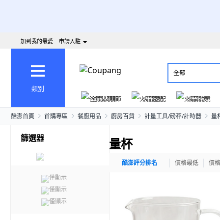
加到我的最愛
申請入駐
全部
類別
爸氣父親節
火箭速配
火箭跨境
酷澎首頁
首購專區
餐廚用品
廚房百貨
計量工具/磅秤/計時器
量
篩選器
量杯
酷澎評分排名
價格最低
價
僅顯示
僅顯示
僅顯示