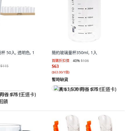
 50入, 透明色, 1
簡約玻璃量杯350ml, 1入
首購折扣價
40
%
$106
$115
$63
(
$63.00/1個
)
暫時缺貨
满 $1,500 再省 $75 (王道卡)
省 $75 (王道卡)
饋