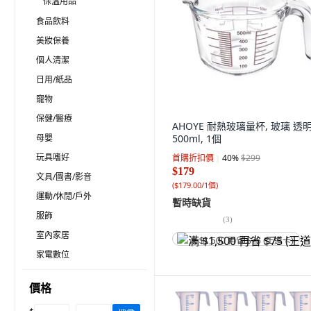
保溫用品
食品飲料
美妝保養
個人清潔
日用/紙品
寵物
保健/醫療
AHOYE 耐熱玻璃量杯, 玻璃 透明
母嬰
500ml, 1個
玩具嗜好
首購折扣價
40
%
$299
$179
文具/圖書/影音
(
$179.00/1個
)
運動/休閒/戶外
暫時缺貨
服飾
(
3
)
室內家居
满 $1,500 再省 $75 (王道卡)
家電數位
價格