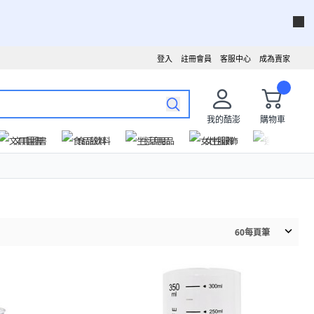
登入
註冊會員
客服中心
成為賣家
我的酷澎
購物車
文具圖書
食品飲料
生活用品
女性服飾
運動戶外
60
每頁筆