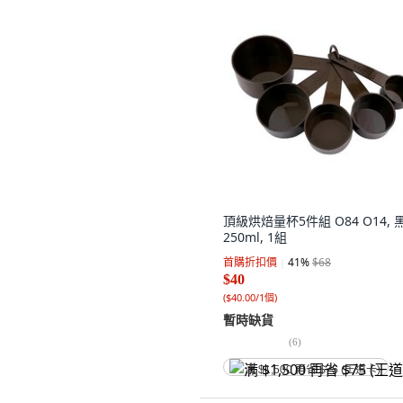
頂級烘焙量杯5件組 O84 O14, 
250ml, 1組
首購折扣價
41
%
$68
$40
(
$40.00/1個
)
暫時缺貨
(
6
)
满 $1,500 再省 $75 (王道卡)