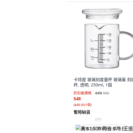
卡特屋 玻璃刻度量杯 玻璃蓋 刻
杯, 透明, 250ml, 1個
折扣後價格
44
%
$86
$48
(
$48.00/1個
)
暫時缺貨
(
37
)
满 $1,500 再省 $75 (王道卡)