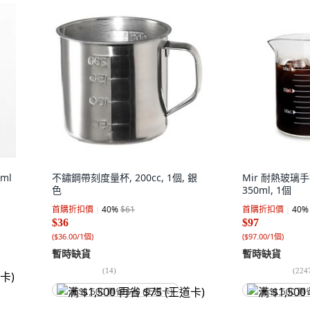
ml
不鏽鋼帶刻度量杯, 200cc, 1個, 銀
Mir 耐熱玻璃手
色
350ml, 1個
首購折扣價
40
%
$61
首購折扣價
40
%
$36
$97
(
$36.00/1個
)
(
$97.00/1個
)
暫時缺貨
暫時缺貨
(
14
)
(
224
满 $1,500 再省 $75 (王道卡)
满 $1,500 再