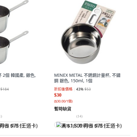
 2個 韓國產, 銀色,
MINEX METAL 不銹鋼計量杯, 不鏽
鋼 銀色, 150ml, 1個
$184
折扣後價格
43
%
$53
$30
(
$30.00/1個
)
暫時缺貨
1
)
(
14
)
省 $75 (王道卡)
满 $1,500 再省 $75 (王道卡)