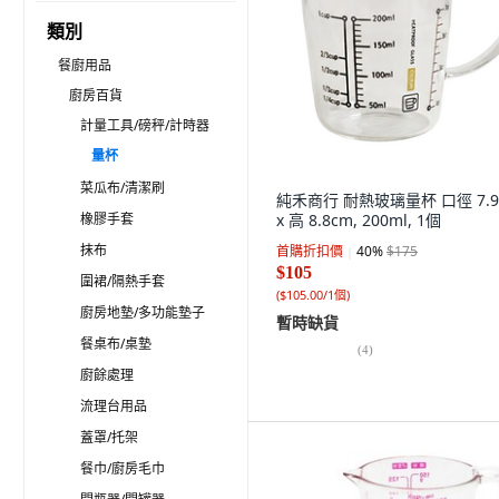
類別
餐廚用品
廚房百貨
計量工具/磅秤/計時器
量杯
菜瓜布/清潔刷
純禾商行 耐熱玻璃量杯 口徑 7.9
橡膠手套
x 高 8.8cm, 200ml, 1個
抹布
首購折扣價
40
%
$175
$105
圍裙/隔熱手套
(
$105.00/1個
)
廚房地墊/多功能墊子
暫時缺貨
餐桌布/桌墊
(
4
)
廚餘處理
流理台用品
蓋罩/托架
餐巾/廚房毛巾