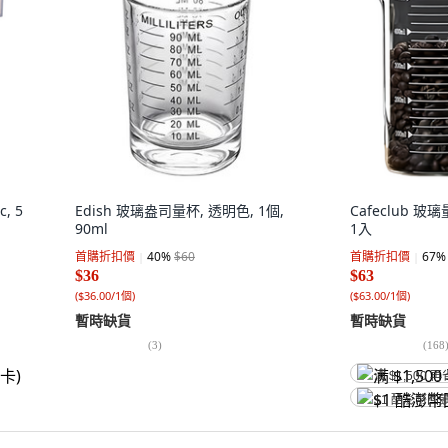
, 5
Edish 玻璃盎司量杯, 透明色, 1個,
Cafeclub 玻璃
90ml
1入
首購折扣價
40
%
$60
首購折扣價
67
%
$36
$63
(
$36.00/1個
)
(
$63.00/1個
)
暫時缺貨
暫時缺貨
(
3
)
(
168
满 $1,500 再
$1 酷澎幣回