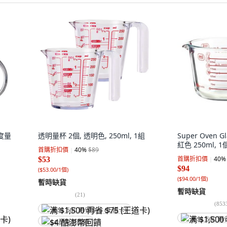
度量
透明量杯 2個, 透明色, 250ml, 1組
Super Oven
紅色 250ml, 1
首購折扣價
40
%
$89
首購折扣價
40
%
$53
$94
(
$53.00/1個
)
(
$94.00/1個
)
暫時缺貨
暫時缺貨
(
21
)
(
853
满 $1,500 再省 $75 (王道卡)
满 $1,500 再
$4 酷澎幣回饋