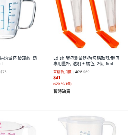
度烘焙量杯 玻璃款, 透
Edish 酵母測量器/酵母稱取器/酵母
ml
專用量杯, 透明 + 橘色, 2個, 6ml
$75
首購折扣價
40
%
$69
$41
(
$20.50/1個
)
暫時缺貨