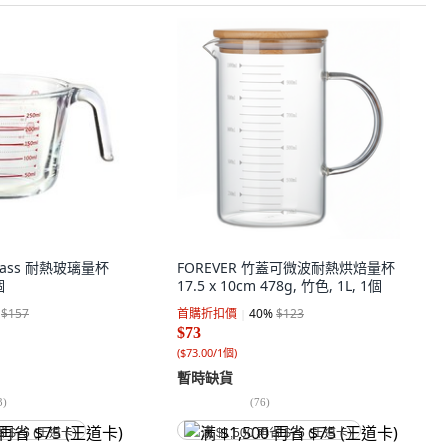
 Glass 耐熱玻璃量杯
FOREVER 竹蓋可微波耐熱烘焙量杯
個
17.5 x 10cm 478g, 竹色, 1L, 1個
$157
首購折扣價
40
%
$123
$73
(
$73.00/1個
)
暫時缺貨
3
)
(
76
)
省 $75 (王道卡)
满 $1,500 再省 $75 (王道卡)