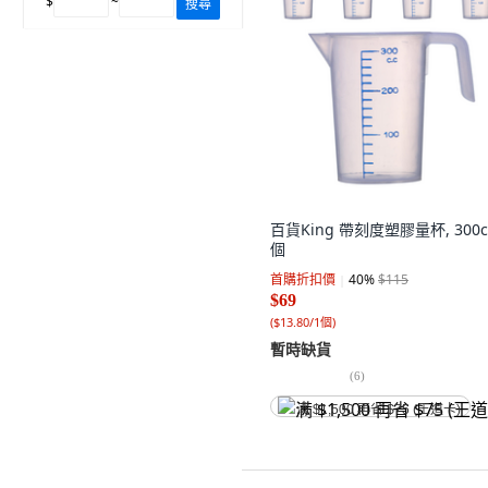
$
~
搜尋
百貨King 帶刻度塑膠量杯, 300cc
個
首購折扣價
40
%
$115
$69
(
$13.80/1個
)
暫時缺貨
(
6
)
满 $1,500 再省 $75 (王道卡)