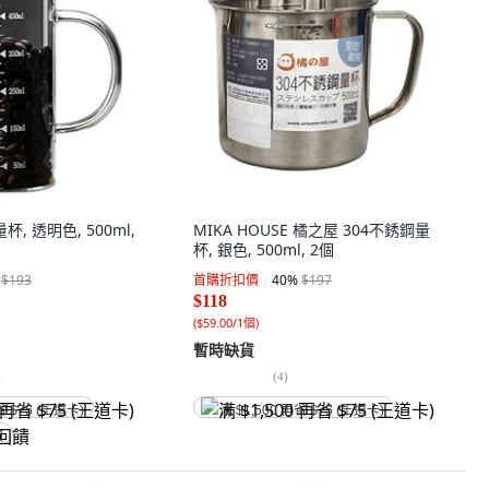
量杯, 透明色, 500ml,
MIKA HOUSE 橘之屋 304不銹鋼量
杯, 銀色, 500ml, 2個
$193
首購折扣價
40
%
$197
$118
(
$59.00/1個
)
暫時缺貨
)
(
4
)
省 $75 (王道卡)
满 $1,500 再省 $75 (王道卡)
饋