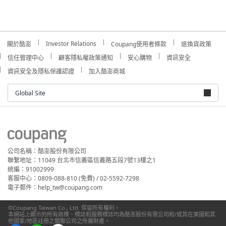
Investor Relations
關於酷澎
Coupang使用者條款
退換貨政策
信任管理中心
顧客隱私權政策通知
安心購物
資訊安全
資訊安全及隱私保護認證
加入酷澎商城
Global Site
公司名稱：酷澎股份有限公司
聯繫地址：11049 台北市信義區信義路五段7號13樓之1
統編：91002999
客服中心：0809-088-810 (免費) / 02-5592-7298
電子郵件：help_tw@coupang.com
©Coupang Taiwan Co., Ltd. 保留所有權利。
本網站上顯示的所有商標、標誌和服務標誌均為酷澎股份有限公司和/或其在美國和其
他國家/地區註冊之關聯公司之所屬財產。