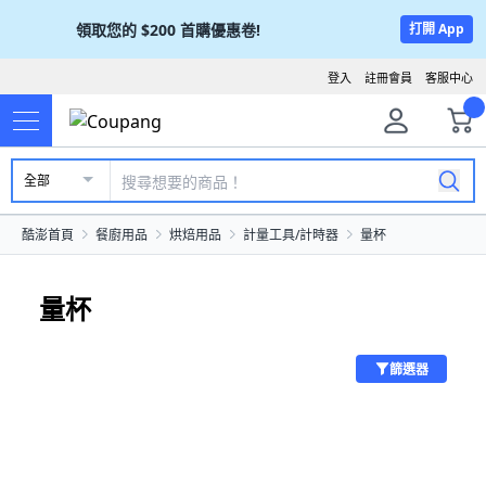
領取您的
$200
首購優惠卷!
打開 App
登入
註冊會員
客服中心
全部
酷澎首頁
餐廚用品
烘焙用品
計量工具/計時器
量杯
量杯
篩選器