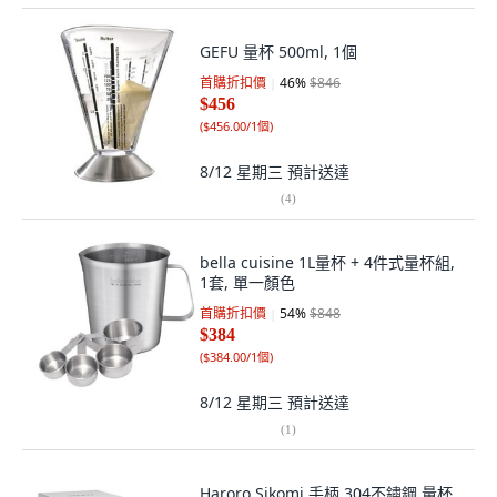
GEFU 量杯 500ml, 1個
首購折扣價
46
%
$846
$456
(
$456.00/1個
)
8/12 星期三
預計送達
(
4
)
bella cuisine 1L量杯 + 4件式量杯組,
1套, 單一顏色
首購折扣價
54
%
$848
$384
(
$384.00/1個
)
8/12 星期三
預計送達
(
1
)
Haroro Sikomi 手柄 304不鏽鋼 量杯