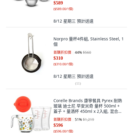
$589
(
$589.00/1個
)
8/12 星期三
預計送達
Norpro 量杯4件組, Stainless Steel, 1
個
首購折扣價
44
%
$560
$310
(
$310.00/1個
)
8/12 星期三
預計送達
(
11
)
Corelle Brands 康寧餐具 Pyrex 耐熱
玻璃 迪士尼 早安米奇 量杯 500ml +
蓋子 + 量酒杯 450ml x 2入組, 混合顏
色, 1套
首購折扣價
51
%
$1,219
$596
(
$596.00/1個
)