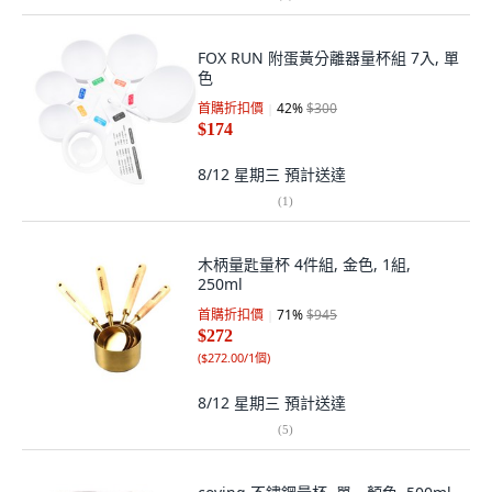
FOX RUN 附蛋黃分離器量杯組 7入, 單
色
首購折扣價
42
%
$300
$174
8/12 星期三
預計送達
(
1
)
木柄量匙量杯 4件組, 金色, 1組,
250ml
首購折扣價
71
%
$945
$272
(
$272.00/1個
)
8/12 星期三
預計送達
(
5
)