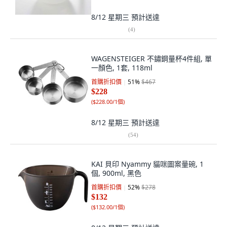
8/12 星期三
預計送達
(
4
)
WAGENSTEIGER 不鏽鋼量杯4件組, 單
一顏色, 1套, 118ml
首購折扣價
51
%
$467
$228
(
$228.00/1個
)
8/12 星期三
預計送達
(
54
)
KAI 貝印 Nyammy 貓咪圖案量碗, 1
個, 900ml, 黑色
首購折扣價
52
%
$278
$132
(
$132.00/1個
)