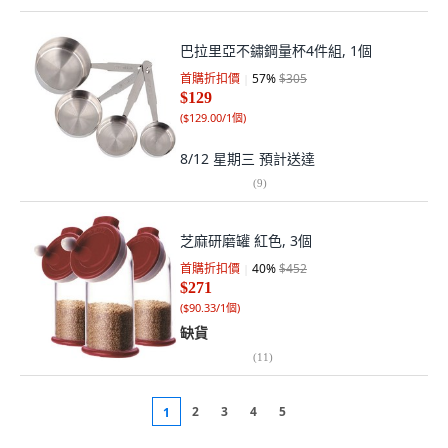
巴拉里亞不鏽鋼量杯4件組, 1個
首購折扣價
57
%
$305
$129
(
$129.00/1個
)
8/12 星期三
預計送達
(
9
)
芝麻研磨罐 紅色, 3個
首購折扣價
40
%
$452
$271
(
$90.33/1個
)
缺貨
(
11
)
2
3
4
5
1