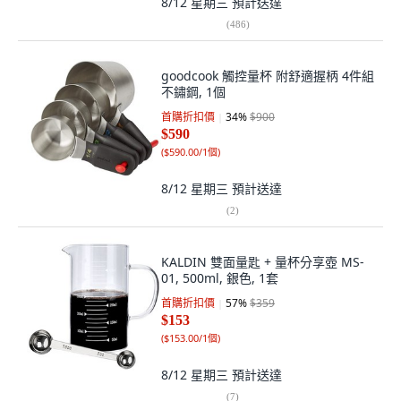
8/12 星期三
預計送達
(
486
)
goodcook 觸控量杯 附舒適握柄 4件組
不鏽鋼, 1個
首購折扣價
34
%
$900
$590
(
$590.00/1個
)
8/12 星期三
預計送達
(
2
)
KALDIN 雙面量匙 + 量杯分享壺 MS-
01, 500ml, 銀色, 1套
首購折扣價
57
%
$359
$153
(
$153.00/1個
)
8/12 星期三
預計送達
(
7
)