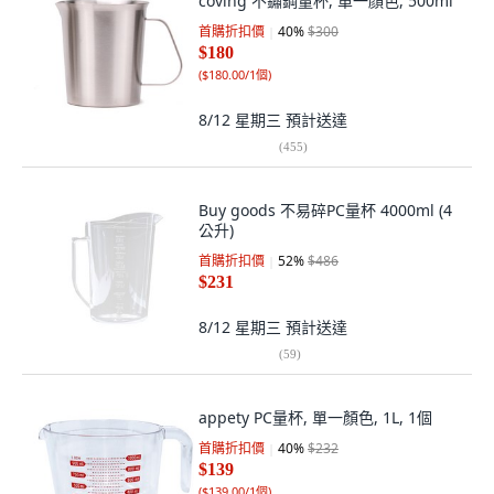
coving 不鏽鋼量杯, 單一顏色, 500ml
首購折扣價
40
%
$300
$180
(
$180.00/1個
)
8/12 星期三
預計送達
(
455
)
Buy goods 不易碎PC量杯 4000ml (4
公升)
首購折扣價
52
%
$486
$231
8/12 星期三
預計送達
(
59
)
appety PC量杯, 單一顏色, 1L, 1個
首購折扣價
40
%
$232
$139
(
$139.00/1個
)