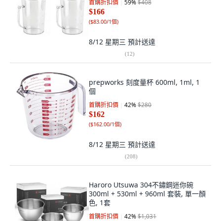
首購折扣價
59
%
$408
$166
(
$83.00/1個
)
8/12 星期三
預計送達
(
12
)
prepworks 刻度量杯 600ml, 1ml, 1
個
首購折扣價
42
%
$280
$162
(
$162.00/1個
)
8/12 星期三
預計送達
(
208
)
Haroro Utsuwa 304不鏽鋼迷你碗
300ml + 530ml + 960ml 套裝, 單一顏
色, 1套
首購折扣價
42
%
$1,031