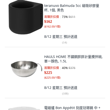
teranuvo Balmuda 5cc 磁吸矽膠量
杯, 1個, 黑色
首購折扣價
73
%
$611
$162
(
$162.00/1個
)
8/12 星期三
預計送達
(
14
)
HAULS HOME 不鏽鋼胖胖計量攪拌碗,
單一顏色, 1.5L
首購折扣價
40
%
$376
$225
(
$225.00/1個
)
8/12 星期三
預計送達
(
108
)
電磁爐 Bon Appétit 刻度琺瑯鍋 中 +