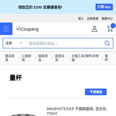
領取您的
$200
首購優惠卷!
打開 App
登入
註冊會員
客服中心
全部
酷澎首
火箭跨
餐廚用
廚房百
計量工具/磅秤/計時
量
頁
境
品
貨
器
杯
量杯
篩選器
WAGENSTEIGER 不鏽鋼量碗, 混合色,
750ml