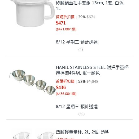
矽膠鍋蓋把手套組 13cm, 1套, 白色,
1L
首購折扣價
29
%
$671
$471
(
$471.00/1個
)
8/12 星期三
預計送達
(
4
)
HANIL STAINLESS STEEL 附把手量杯
攪拌碗4件組, 單一顏色
首購折扣價
58
%
$1,048
$436
(
$436.00/1個
)
8/12 星期三
預計送達
(
59
)
塑膠輕量量杯, 2L, 2個, 透明