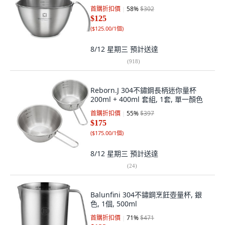
首購折扣價
58
%
$302
$125
(
$125.00/1個
)
8/12 星期三
預計送達
(
918
)
Reborn.J 304不鏽鋼長柄迷你量杯
200ml + 400ml 套組, 1套, 單一顏色
首購折扣價
55
%
$397
$175
(
$175.00/1個
)
8/12 星期三
預計送達
(
24
)
Balunfini 304不鏽鋼烹飪壺量杯, 銀
色, 1個, 500ml
首購折扣價
71
%
$471