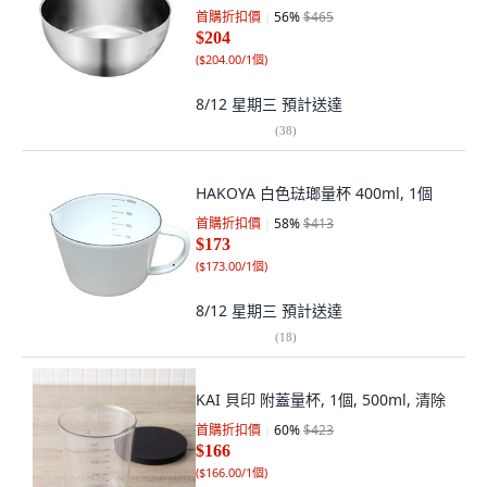
首購折扣價
56
%
$465
$204
(
$204.00/1個
)
8/12 星期三
預計送達
(
38
)
HAKOYA 白色琺瑯量杯 400ml, 1個
首購折扣價
58
%
$413
$173
(
$173.00/1個
)
8/12 星期三
預計送達
(
18
)
KAI 貝印 附蓋量杯, 1個, 500ml, 清除
首購折扣價
60
%
$423
$166
(
$166.00/1個
)