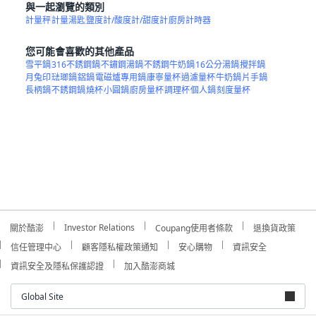
與一起瀏覽的類別
計量秤
計量湯匙
鹽度計/酸度計/甜度計
廚房計時器
您可能會喜歡的其他產品
雪平鍋
316不銹鋼鍋
不鏽鋼湯鍋
不銹鋼牛奶鍋
16公分湯鍋
攪拌鍋
月兔印
琺瑯鍋
鋁鍋
電磁爐專用鍋
康寧量杯
過濾量杯
牛奶鍋
片手鍋
長柄鍋
不銹鋼鍋
燒杯
小圓鍋
廚房量杯
調理杯
個人鍋
刻度量杯
Investor Relations
關於酷澎
Coupang使用者條款
退換貨政策
信任管理中心
顧客隱私權政策通知
安心購物
資訊安全
資訊安全及隱私保護認證
加入酷澎商城
Global Site