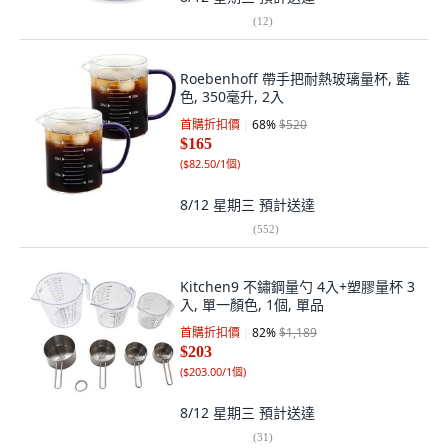
(
12
)
Roebenhoff 帶手把耐熱玻璃量杯, 藍
色, 350毫升, 2入
首購折扣價
68
%
$520
$165
(
$82.50/1個
)
8/12 星期三
預計送達
(
552
)
Kitchen9 不鏽鋼量勺 4入+塑膠量杯 3
入, 單一顏色, 1個, 單品
首購折扣價
82
%
$1,189
$203
(
$203.00/1個
)
8/12 星期三
預計送達
(
31
)