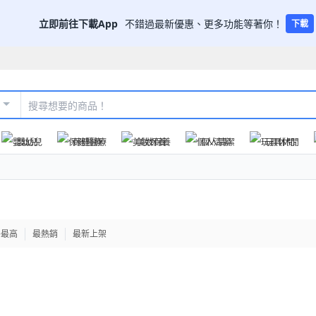
立即前往下載App
不錯過最新優惠、更多功能等著你！
下載
嬰幼兒
保健醫療
美妝保養
個人清潔
玩具休閒
格最高
最熱銷
最新上架