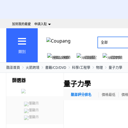
加到我的最愛
申請入駐
全部
類別
爸氣父親節
火箭速配
火箭跨境
酷澎首頁
火箭跨境
書籍/CD/DVD
科學/工程學
物理
量子力學
篩選器
量子力學
酷澎評分排名
價格最低
價
僅顯示
僅顯示
僅顯示