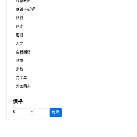
社會政治
應試書/證照
旅行
歷史
藝術
人文
自我開發
雜誌
宗教
青少年
外國圖書
價格
$
~
搜尋