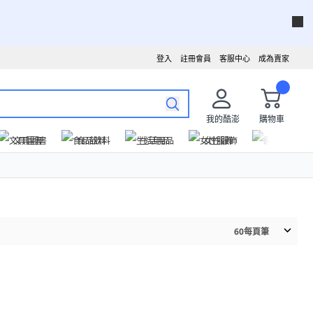
登入
註冊會員
客服中心
成為賣家
我的酷澎
購物車
文具圖書
食品飲料
生活用品
女性服飾
運動戶外
60
每頁筆