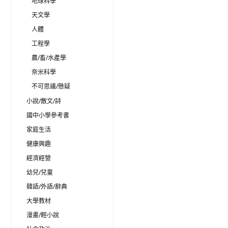
地球科學
天文學
人體
工程學
農/畜/水產學
奈米科學
不可思議/懸疑
小說/散文/詩
國中小學參考書
家庭生活
健康興趣
經濟經營
幼兒/兒童
韓語/外語/辭典
大學教材
漫畫/輕小說