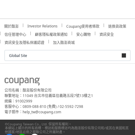
Investor Relations
關於酷澎
Coupang使用者條款
退換貨政策
信任管理中心
顧客隱私權政策通知
安心購物
資訊安全
資訊安全及隱私保護認證
加入酷澎商城
Global Site
公司名稱：酷澎股份有限公司
聯繫地址：11049 台北市信義區信義路五段7號13樓之1
統編：91002999
客服中心：0809-088-810 (免費) / 02-5592-7298
電子郵件：help_tw@coupang.com
©Coupang Taiwan Co., Ltd. 保留所有權利。
本網站上顯示的所有商標、標誌和服務標誌均為酷澎股份有限公司和/或其在美國和其
他國家/地區註冊之關聯公司之所屬財產。