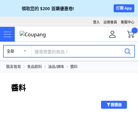
領取您的
$200
首購優惠卷!
打開 App
登入
註冊會員
客服中心
全部
酷澎首頁
食品飲料
油品/調味
醬料
醬料
篩選器