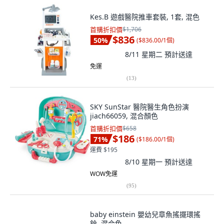
Kes.B 遊戲醫院推車套裝, 1套, 混色
首購折扣價
$1,706
$836
50
%
(
$836.00/1個
)
8/11 星期二
預計送達
免運
(
13
)
SKY SunStar 醫院醫生角色扮演
jiach66059, 混合顏色
首購折扣價
$658
$186
71
%
(
$186.00/1個
)
運費 $195
8/10 星期一
預計送達
WOW免運
(
95
)
baby einstein 嬰幼兒章魚搖擺環搖
鈴, 混合色