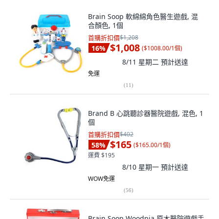
Brain Soop 軟綿綿角色醫生遊戲, 混
合顏色, 1個
首購折扣價
$1,208
$1,008
16
%
(
$1008.00/1個
)
8/11 星期二
預計送達
免運
(
11
)
Brand B 心跳聽診器醫院遊戲, 混色, 1
個
首購折扣價
$402
$165
58
%
(
$165.00/1個
)
運費 $195
8/10 星期一
預計送達
WOW免運
(
56
)
Brain Soop Woodpia 原木醫院遊戲手