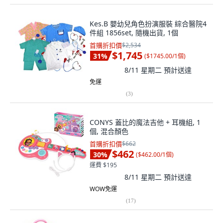
Kes.B 嬰幼兒角色扮演服裝 綜合醫院4
件組 1856set, 隨機出貨, 1個
首購折扣價
$2,534
$1,745
31
%
(
$1745.00/1個
)
8/11 星期二
預計送達
免運
(
3
)
CONYS 蓋比的魔法吉他 + 耳機組, 1
個, 混合顏色
首購折扣價
$662
$462
30
%
(
$462.00/1個
)
運費 $195
8/11 星期二
預計送達
WOW免運
(
17
)