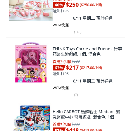
$250
40
%
(
$250.00/1個
)
運費 $195
8/11 星期二
預計送達
WOW免運
(
160
)
THINK Toys Carrie and Friends 行李
箱醫生遊戲組, 1個, 混合色
首購折扣價
$587
$217
63
%
(
$217.00/1個
)
運費 $195
8/11 星期二
預計送達
WOW免運
(
7
)
Hello CARBOT 衝鋒戰士 Mediant 緊
急醫療中心 醫院遊戲, 混合色, 1個
首購折扣價
$987
$418
57
%
(
$418.00/1個
)