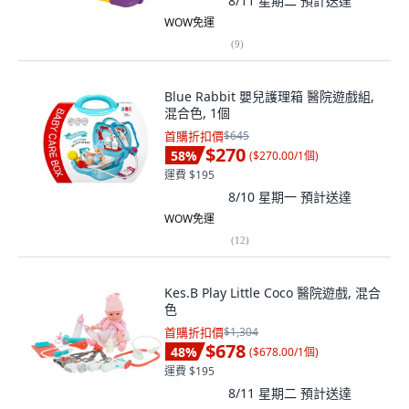
8/11 星期二
預計送達
WOW免運
(
9
)
Blue Rabbit 嬰兒護理箱 醫院遊戲組,
混合色, 1個
首購折扣價
$645
$270
58
%
(
$270.00/1個
)
運費 $195
8/10 星期一
預計送達
WOW免運
(
12
)
Kes.B Play Little Coco 醫院遊戲, 混合
色
首購折扣價
$1,304
$678
48
%
(
$678.00/1個
)
運費 $195
8/11 星期二
預計送達