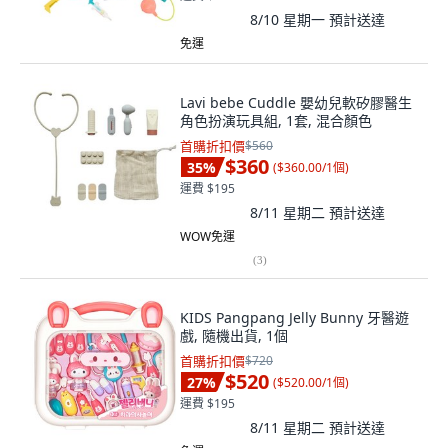
8/10 星期一
預計送達
免運
Lavi bebe Cuddle 嬰幼兒軟矽膠醫生
角色扮演玩具組, 1套, 混合顏色
首購折扣價
$560
$360
35
%
(
$360.00/1個
)
運費 $195
8/11 星期二
預計送達
WOW免運
(
3
)
KIDS Pangpang Jelly Bunny 牙醫遊
戲, 隨機出貨, 1個
首購折扣價
$720
$520
27
%
(
$520.00/1個
)
運費 $195
8/11 星期二
預計送達