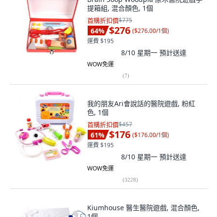
提箱組, 混合顏色, 1個
首購折扣價
$775
$276
64
%
(
$276.00/1個
)
運費 $195
8/10 星期一
預計送達
WOW免運
(
7
)
我的朋友Ari會說話的醫院遊戲, 粉紅
色, 1個
首購折扣價
$457
$176
61
%
(
$176.00/1個
)
運費 $195
8/10 星期一
預計送達
WOW免運
(
3228
)
Kiumhouse 醫生醫院遊戲, 混合顏色,
1個