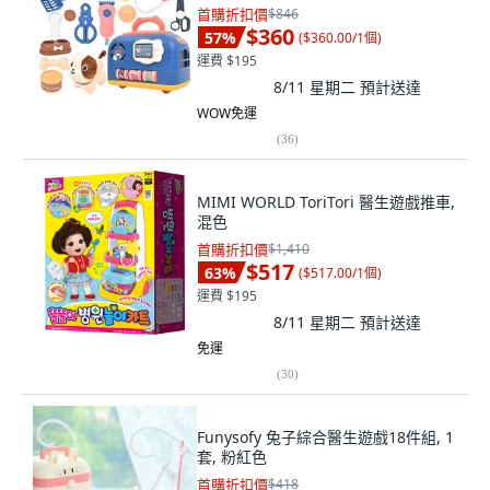
首購折扣價
$846
$360
57
%
(
$360.00/1個
)
運費 $195
8/11 星期二
預計送達
WOW免運
(
36
)
MIMI WORLD ToriTori 醫生遊戲推車,
混色
首購折扣價
$1,410
$517
63
%
(
$517.00/1個
)
運費 $195
8/11 星期二
預計送達
免運
(
30
)
Funysofy 兔子綜合醫生遊戲18件組, 1
套, 粉紅色
首購折扣價
$418