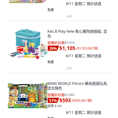
8/11 星期二
預計送達
免運
(
44
)
Kes.B Play New 軟心醫院遊戲組, 混
色
首購折扣價
$1,573
$1,105
29
%
(
$1105.00/1個
)
8/11 星期二
預計送達
免運
(
63
)
MIMI WORLD Pororo 藥局遊戲玩具,
混合顏色
首購折扣價
$1,383
$593
57
%
(
$593.00/1個
)
運費 $195
8/11 星期二
預計送達