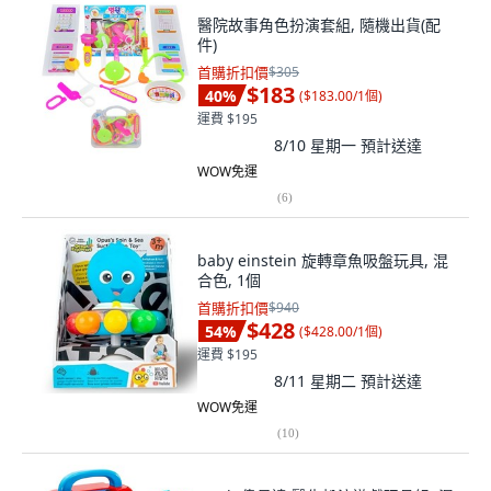
醫院故事角色扮演套組, 隨機出貨(配
件)
首購折扣價
$305
$183
40
%
(
$183.00/1個
)
運費 $195
8/10 星期一
預計送達
WOW免運
(
6
)
baby einstein 旋轉章魚吸盤玩具, 混
合色, 1個
首購折扣價
$940
$428
54
%
(
$428.00/1個
)
運費 $195
8/11 星期二
預計送達
WOW免運
(
10
)