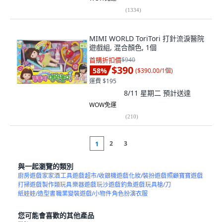
(
1334
)
MIMI WORLD ToriTori 打針流淚醫院
遊戲組, 混合顏色, 1個
首購折扣價
$940
$390
58
%
(
$390.00/1個
)
運費 $195
8/11 星期二
預計送達
WOW免運
(
210
)
2
3
1
與一起瀏覽的類別
廚房遊戲
家家酒
工具遊戲
超市/收銀機遊戲
化妝/裝扮遊戲
照顧寶寶遊戲
打掃遊戲
製作類玩具
樂器遊戲
玩沙遊戲
釣魚遊戲
玩具槍/刀
紙娃娃/造型書
職業變裝遊戲/小物件
角色扮演衣服
您可能會喜歡的其他產品