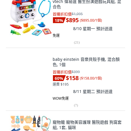
vtech 偉易達 醫生扮演遊戲玩具組, 混
合色
首購折扣價
$1,095
$895
18
%
(
$895.00/1個
)
8/10 星期一
預計送達
免運
(
21
)
baby einstein 音樂貝殼手機, 混合顏
色, 1個
首購折扣價
$399
$158
60
%
(
$158.00/1個
)
運費 $195
8/11 星期二
預計送達
WOW免運
(
7
)
寵物籠 寵物美容護理 醫院遊戲 狗窩套
組, 1套, 貓咪