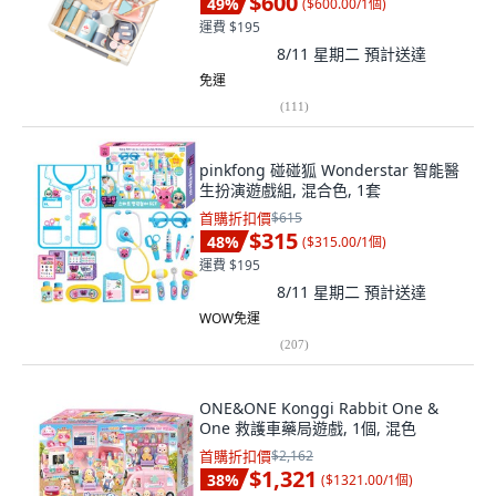
$600
49
%
(
$600.00/1個
)
運費 $195
8/11 星期二
預計送達
免運
(
111
)
pinkfong 碰碰狐 Wonderstar 智能醫
生扮演遊戲組, 混合色, 1套
首購折扣價
$615
$315
48
%
(
$315.00/1個
)
運費 $195
8/11 星期二
預計送達
WOW免運
(
207
)
ONE&ONE Konggi Rabbit One &
One 救護車藥局遊戲, 1個, 混色
首購折扣價
$2,162
$1,321
38
%
(
$1321.00/1個
)