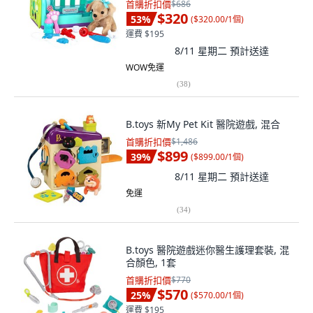
首購折扣價
$686
$320
53
%
(
$320.00/1個
)
運費 $195
8/11 星期二
預計送達
WOW免運
(
38
)
B.toys 新My Pet Kit 醫院遊戲, 混合
首購折扣價
$1,486
$899
39
%
(
$899.00/1個
)
8/11 星期二
預計送達
免運
(
34
)
B.toys 醫院遊戲迷你醫生護理套裝, 混
合顏色, 1套
首購折扣價
$770
$570
25
%
(
$570.00/1個
)
運費 $195