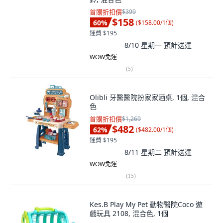
首購折扣價
$399
$158
60
%
(
$158.00/1個
)
運費 $195
8/10 星期一
預計送達
WOW免運
(
5
)
Olibli 牙醫醫院扮家家酒桌, 1個, 混合
色
首購折扣價
$1,269
$482
62
%
(
$482.00/1個
)
運費 $195
8/11 星期二
預計送達
WOW免運
(
15
)
Kes.B Play My Pet 動物醫院Coco 遊
戲玩具 2108, 混合色, 1個