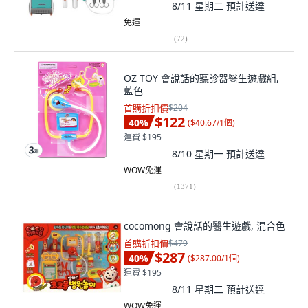
8/11 星期二
預計送達
免運
(
72
)
OZ TOY 會說話的聽診器醫生遊戲組,
藍色
首購折扣價
$204
$122
40
%
(
$40.67/1個
)
運費 $195
8/10 星期一
預計送達
WOW免運
(
1371
)
cocomong 會說話的醫生遊戲, 混合色
首購折扣價
$479
$287
40
%
(
$287.00/1個
)
運費 $195
8/11 星期二
預計送達
WOW免運