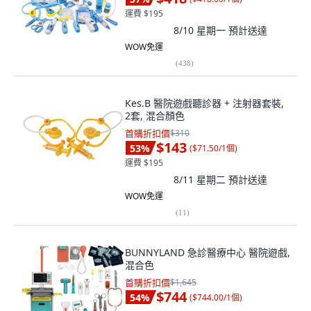
運費 $195
8/10 星期一
預計送達
WOW免運
(
438
)
Kes.B 醫院遊戲聽診器 + 注射器套裝,
2套, 混合顏色
首購折扣價
$310
$143
53
%
(
$71.50/1個
)
運費 $195
8/11 星期二
預計送達
WOW免運
(
11
)
BUNNYLAND 急診醫療中心 醫院遊戲,
混合色
首購折扣價
$1,645
$744
54
%
(
$744.00/1個
)