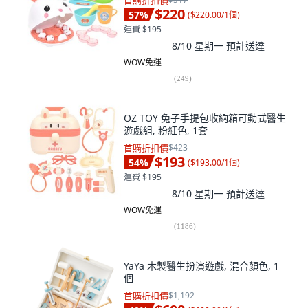
首購折扣價
$220
57
%
(
$220.00/1個
)
運費 $195
8/10 星期一
預計送達
WOW免運
(
249
)
OZ TOY 兔子手提包收納箱可動式醫生
遊戲組, 粉紅色, 1套
首購折扣價
$423
$193
54
%
(
$193.00/1個
)
運費 $195
8/10 星期一
預計送達
WOW免運
(
1186
)
YaYa 木製醫生扮演遊戲, 混合顏色, 1
個
首購折扣價
$1,192