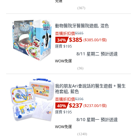
免運
(
367
)
動物醫院牙醫醫院遊戲, 混色
首購折扣價
$585
$385
34
%
(
$385.00/1個
)
運費 $195
8/11 星期二
預計送達
WOW免運
(
36
)
我的朋友Ari會說話的醫生遊戲 + 醫生
袍套組, 藍色
首購折扣價
$396
$237
40
%
(
$237.00/1個
)
運費 $195
8/10 星期一
預計送達
WOW免運
(
1240
)