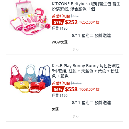
KIDZONE Bettybeka 聰明醫生包 醫生
扮演遊戲, 混合顏色, 1個
首購折扣價
$587
$252
57
%
(
$252.00/1個
)
運費 $195
8/11 星期二
預計送達
WOW免運
(
12
)
Kes.B Play Bunny Bunny 角色扮演包
5件套組, 紅色 + 天藍色 + 黃色 + 粉紅
色 + 藍色
首購折扣價
$1,292
$558
56
%
(
$558.00/1個
)
運費 $195
8/11 星期二
預計送達
免運
(
12
)