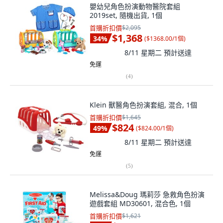
嬰幼兒角色扮演動物醫院套組
2019set, 隨機出貨, 1個
首購折扣價
$2,095
$1,368
34
%
(
$1368.00/1個
)
8/11 星期二
預計送達
免運
(
4
)
Klein 獸醫角色扮演套組, 混合, 1個
首購折扣價
$1,645
$824
49
%
(
$824.00/1個
)
8/11 星期二
預計送達
免運
(
5
)
Melissa&Doug 瑪莉莎 急救角色扮演
遊戲套組 MD30601, 混合色, 1個
首購折扣價
$1,621