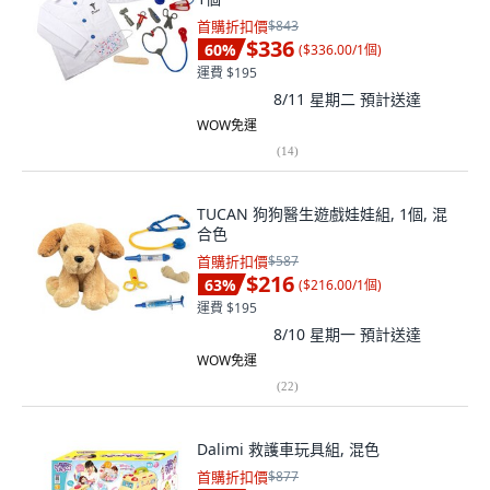
首購折扣價
$843
$336
60
%
(
$336.00/1個
)
運費 $195
8/11 星期二
預計送達
WOW免運
(
14
)
TUCAN 狗狗醫生遊戲娃娃組, 1個, 混
合色
首購折扣價
$587
$216
63
%
(
$216.00/1個
)
運費 $195
8/10 星期一
預計送達
WOW免運
(
22
)
Dalimi 救護車玩具組, 混色
首購折扣價
$877