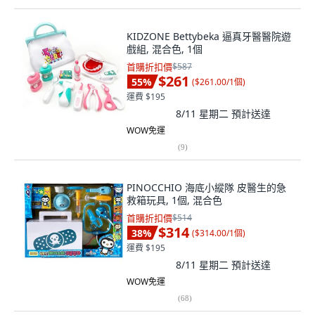
KIDZONE Bettybeka 逼真牙醫醫院遊
戲組, 混合色, 1個
首購折扣價
$587
$261
55
%
(
$261.00/1個
)
運費 $195
8/11 星期二
預計送達
WOW免運
(
9
)
PINOCCHIO 海底小縱隊 皮醫生的急
救箱玩具, 1個, 混合色
首購折扣價
$514
$314
38
%
(
$314.00/1個
)
運費 $195
8/11 星期二
預計送達
WOW免運
(
68
)