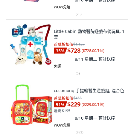
WOW免運
(
25
)
Little Cabin 動物醫院遊戲布偶玩具, 1
套
首購折扣價
$1,127
$728
35
%
(
$728.00/1個
)
8/11 星期二
預計送達
免運
(
5
)
cocomong 手提箱醫生遊戲組, 混合色
首購折扣價
$468
$229
51
%
(
$229.00/1個
)
運費 $195
8/10 星期一
預計送達
WOW免運
(
992
)