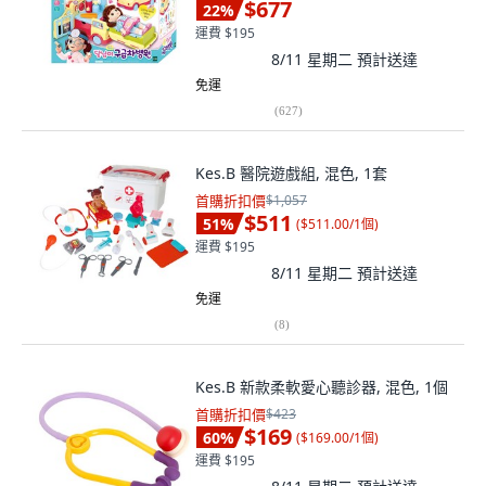
$677
22
%
運費 $195
8/11 星期二
預計送達
免運
(
627
)
Kes.B 醫院遊戲組, 混色, 1套
首購折扣價
$1,057
$511
51
%
(
$511.00/1個
)
運費 $195
8/11 星期二
預計送達
免運
(
8
)
Kes.B 新款柔軟愛心聽診器, 混色, 1個
首購折扣價
$423
$169
60
%
(
$169.00/1個
)
運費 $195