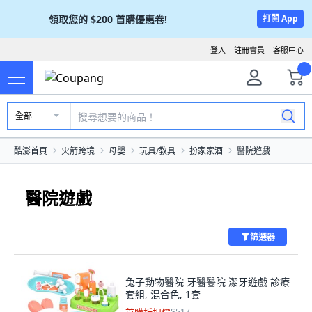
領取您的
$200
首購優惠卷!
打開 App
登入
註冊會員
客服中心
全部
酷澎首頁
火箭跨境
母嬰
玩具/教具
扮家家酒
醫院遊戲
醫院遊戲
篩選器
兔子動物醫院 牙醫醫院 潔牙遊戲 診療
套組, 混合色, 1套
$517