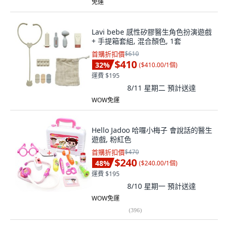
免運
Lavi bebe 感性矽膠醫生角色扮演遊戲
+ 手提箱套組, 混合顏色, 1套
首購折扣價
$610
$410
32
%
(
$410.00/1個
)
運費 $195
8/11 星期二
預計送達
WOW免運
Hello Jadoo 哈囉小梅子 會說話的醫生
遊戲, 粉紅色
首購折扣價
$470
$240
48
%
(
$240.00/1個
)
運費 $195
8/10 星期一
預計送達
WOW免運
(
396
)