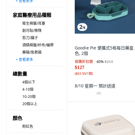
+ 查看更多
Lead home
dolphini
Leehansun LivingScience
BnatureS
Life smile
PowerfulX
LifeKit
RaonToU
AKEI
GOODIE FOODIE
elelliving
easy&
Tamsaa
SinSinPas
AnEX 安耐適
家庭醫療用品種類
衛生棉籤/耳塞
創可貼/樂隊
剪刀/鑷子
酒精棉籤/紗布/繃帶
Goodie Pie 便攜式5格每日藥盒
藥箱/急救箱
色, 2個
+ 查看更多
解析/噴霧解析
傷口消毒/軟膏
其他家庭醫療用品
樂隊
首購折扣價
40
%
$213
$127
總數量
(
$63.50/1個
)
4個以下
8/10 星期一
預計送達
4-10個
(
9
)
10-20個
20個以上
顏色
粉紅色