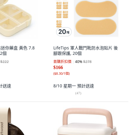
裝迷你藥盒 黃色 7.8
LifeTips 軍人戰鬥靴防水泡貼片 後
, 2個
腳跟保護, 20個
$222
首購折扣價
40
%
$278
$166
(
$8.30/1個
)
計送達
8/10 星期一
預計送達
(
47
)