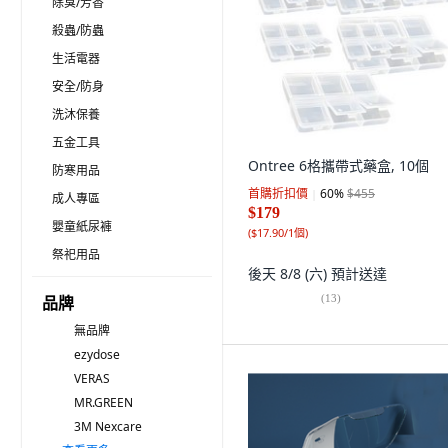
除臭/芳香
殺蟲/防蟲
生活電器
安全/防身
洗沐保養
五金工具
Ontree 6格攜帶式藥盒, 10個
防寒用品
首購折扣價
60
%
$455
成人專區
$179
嬰童紙尿褲
(
$17.90/1個
)
祭祀用品
後天 8/8 (六)
預計送達
(
13
)
品牌
無品牌
ezydose
VERAS
MR.GREEN
3M Nexcare