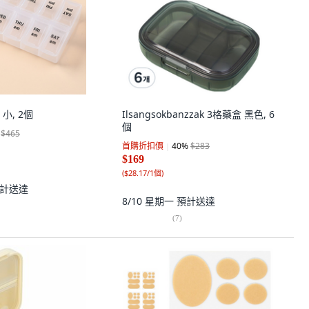
小, 2個
Ilsangsokbanzzak 3格藥盒 黑色, 6
個
$465
首購折扣價
40
%
$283
$169
(
$28.17/1個
)
計送達
8/10 星期一
預計送達
(
7
)