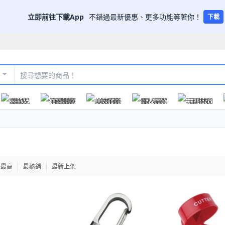
立即前往下載App
不錯過最新優惠、更多功能等著你！
下載
嬰幼兒
保健醫療
美妝保養
個人清潔
玩具休閒
格最高
最熱銷
最新上架