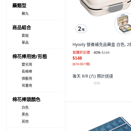
藥類型
藥丸
商品組合
套組
單品
Hyooly 營養補充品藥盒 白色, 2
首購折扣價
40
%
$248
棉花棒用途/形態
$148
(
$74.00/1個
)
嬰兒用
長棉棒
後天 8/8 (六)
預計送達
擠壓用
(
13
)
耳塞用
棉花棒頭顏色
白色
黑色
其他