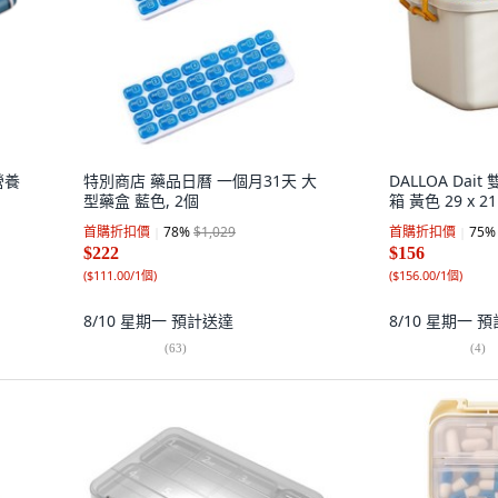
營養
特別商店 藥品日曆 一個月31天 大
DALLOA Da
型藥盒 藍色, 2個
箱 黃色 29 x 21
首購折扣價
78
%
$1,029
首購折扣價
75
%
$222
$156
(
$111.00/1個
)
(
$156.00/1個
)
8/10 星期一
預計送達
8/10 星期一
預
(
63
)
(
4
)