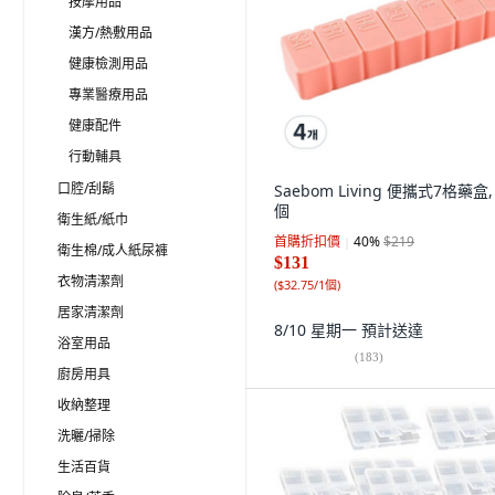
按摩用品
漢方/熱敷用品
健康檢測用品
專業醫療用品
健康配件
行動輔具
口腔/刮鬍
Saebom Living 便攜式7格藥盒,
個
衛生紙/紙巾
首購折扣價
40
%
$219
衛生棉/成人紙尿褲
$131
衣物清潔劑
(
$32.75/1個
)
居家清潔劑
8/10 星期一
預計送達
浴室用品
(
183
)
廚房用具
收納整理
洗曬/掃除
生活百貨