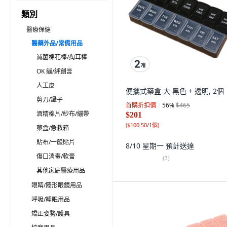
類別
醫療保健
醫藥外品/常備用品
滅菌棉花棒/掏耳棒
OK 繃/絆創膏
人工皮
便攜式藥盒 大 黑色 + 透明, 2個
剪刀/鑷子
首購折扣價
56
%
$465
酒精棉片/紗布/繃帶
$201
(
$100.50/1個
)
藥盒/急救箱
貼布/一般貼片
8/10 星期一
預計送達
傷口消毒/軟膏
(
3
)
其他家庭醫療用品
眼睛/隱形眼鏡用品
呼吸/睡眠用品
矯正姿勢/護具