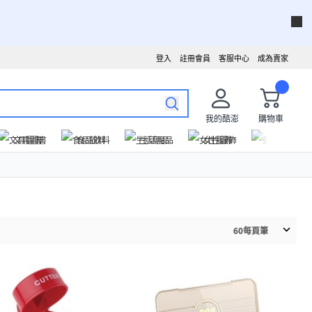
登入
註冊會員
客服中心
成為賣家
我的酷澎
購物車
文具圖書
食品飲料
生活用品
女性服飾
運動戶外
60
每頁筆