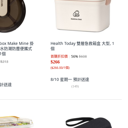
 box Make Mine 掛
Health Today 雙層急救箱盒 大型, 1
水防潮防塵便攜式
個
1個
首購折扣價
56
%
$608
$213
$266
(
$266.00/1個
)
8/10 星期一
預計送達
計送達
(
149
)