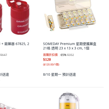
 + 磨藥器 67825, 2
SOMEDAY Premium 星期便攜藥盒
21格 透明 23 x 13 x 3 cm, 1個
$647
首購折扣價
65
%
$352
$120
(
$120.00/1個
)
計送達
8/10 星期一
預計送達
)