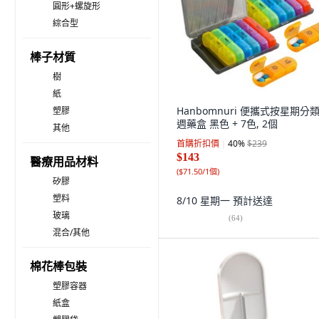
圓形+螺旋形
綜合型
棒子材質
樹
紙
Hanbomnuri 便攜式按星期分
塑膠
週藥盒 黑色 + 7色, 2個
其他
首購折扣價
40
%
$239
$143
醫療用品材料
(
$71.50/1個
)
矽膠
塑料
8/10 星期一
預計送達
玻璃
(
64
)
混合/其他
棉花棒包裝
塑膠容器
紙盒