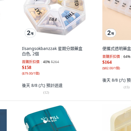
Ilsangsokbanzzak 星期分類藥盒
便攜式透明藥盒 
白色, 2個
首購折扣價
64
%
首購折扣價
40
%
$264
$164
$158
(
$82.00/1個
)
(
$79.00/1個
)
後天 8/8 (六)
預
後天 8/8 (六)
預計送達
(
15
)
(
12
)