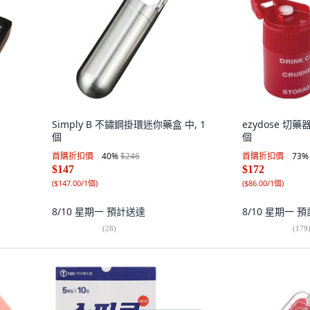
Simply B 不鏽鋼掛環迷你藥盒 中, 1
ezydose 切藥器
個
個
首購折扣價
40
%
$246
首購折扣價
73
%
$147
$172
(
$147.00/1個
)
(
$86.00/1個
)
8/10 星期一
預計送達
8/10 星期一
預
(
28
)
(
179