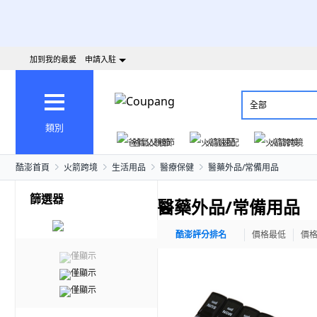
加到我的最愛
申請入駐
全部
類別
爸氣父親節
火箭速配
火箭跨境
酷澎首頁
火箭跨境
生活用品
醫療保健
醫藥外品/常備用品
篩選器
醫藥外品/常備用品
酷澎評分排名
價格最低
價
僅顯示
僅顯示
僅顯示