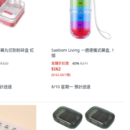
lor 藥丸切割粉碎盒 紅
Saebom Living 一週便攜式藥盒, 1
個
$320
首購折扣價
40
%
$271
$162
(
$162.00/1個
)
計送達
8/10 星期一
預計送達