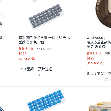
個
特別商店 藥品日曆 一個月31天 大
westwood pill
型藥盒 黑色, 2個
環式多重密封防
藥盒 奶油棕色, 
首購折扣價
77
%
$1,029
首購折扣價
40
%
$229
$127
(
$114.50/1個
)
(
$127.00/1個
)
8/10 星期一
預計送達
後天 8/8 (六)
預
(
56
)
(
3
)