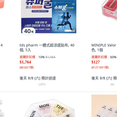
 4
tds pharm 一體式超涼感貼布, 40
MINIPLE Va
個, 5入
色, 1個
首購折扣價
10
%
$1,964
首購折扣價
60
%
$1,764
$127
(
$8.82/1個
)
(
$127.00/1個
)
後天 8/8 (六)
預計送達
後天 8/8 (六)
預
(
197
)
(
9
)