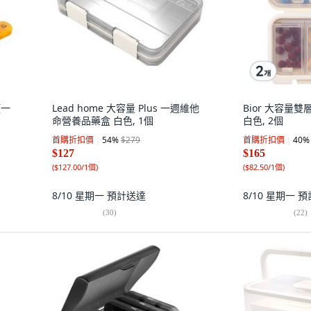
類一
Lead home 大容量 Plus 一週維他
Bior 大容量
命營養品藥盒 白色, 1個
白色, 2個
首購折扣價
54
%
$279
首購折扣價
40
%
$127
$165
(
$127.00/1個
)
(
$82.50/1個
)
8/10 星期一
預計送達
8/10 星期一
預
(
30
)
(
22
)