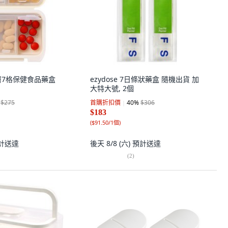
雙層7格保健食品藥盒
ezydose 7日條狀藥盒 隨機出貨 加
大特大號, 2個
$275
首購折扣價
40
%
$306
$183
(
$91.50/1個
)
計送達
後天 8/8 (六)
預計送達
(
2
)