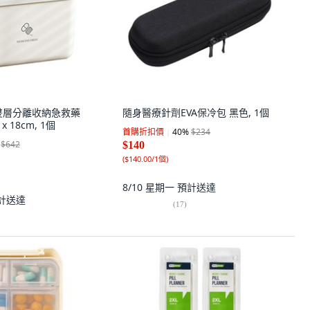
it 雙層分離收納急救藥
隨身醫療針劑EVA保冷包 黑色, 1個
 x 18cm, 1個
首購折扣價
40
%
$234
$642
$140
(
$140.00/1個
)
8/10 星期一
預計送達
計送達
(
17
)