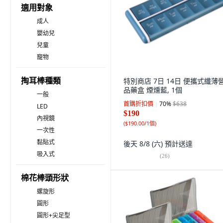
適用對象
成人
嬰幼兒
兒童
寵物
掏耳棒種類
特別商店 7日 14日 便攜式纖薄
品藥盒 煙燻藍, 1個
一般
首購折扣價
70
%
$638
LED
$190
內視鏡
(
$190.00/1個
)
一次性
黏貼式
後天 8/8 (六)
預計送達
吸入式
(
26
)
棉花棒頭形狀
螺旋形
圓形
圓形+尖足型