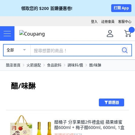
領取您的
$200
首購優惠卷!
打開 App
登入
註冊會員
客服中心
全部
酷澎首頁
火箭速配
食品飲料
調味料/醬
醋/味醂
醋/味醂
篩選器
醋桶子 分享果醋2件禮盒組 蘋果蜂蜜
醋600ml + 梅子醋600ml, 600ml, 1盒
$878