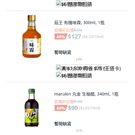
$6 酷澎幣回饋
菇王 有機味霖, 300ml, 1瓶
首購折扣價
$250
$127
49
%
(
$4.23/10ml
)
暫時缺貨
(
58
)
满 $1,500 再省 $75 (王道卡)
$6 酷澎幣回饋
marukin 丸金 生柚醋, 340ml, 1瓶
首購折扣價
$150
$90
40
%
(
$2.65/10ml
)
暫時缺貨
(
53
)