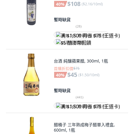
$108
40
%
(
$2.16/10ml
)
暫時缺貨
(
28
)
满 $1,500 再省 $75 (王道卡)
$5 酷澎幣回饋
台酒 純釀蘋果醋, 300ml, 1瓶
首購折扣價
$75
$45
40
%
(
$1.50/10ml
)
暫時缺貨
(
441
)
满 $1,500 再省 $75 (王道卡)
醋桶子 三年熟成梅子醋單入禮盒,
600ml, 1瓶