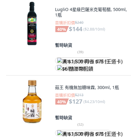
LugliO 4星級巴薩米克葡萄醋, 500ml,
1瓶
首購折扣價
$240
$144
40
%
(
$2.88/10ml
)
暫時缺貨
(
39
)
满 $1,500 再省 $75 (王道卡)
$6 酷澎幣回饋
菇王 有機無加糖味霖, 300ml, 1瓶
首購折扣價
$213
$127
40
%
(
$4.23/10ml
)
暫時缺貨
(
52
)
满 $1,500 再省 $75 (王道卡)