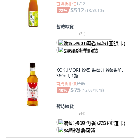
首購折扣價
$712
$512
28
%
(
$8.53/10ml
)
暫時缺貨
(
21
)
满 $1,500 再省 $75 (王道卡)
$36 酷澎幣回饋
KOKUMORI 穀盛 果然好喝蘋果酢,
360ml, 1瓶
首購折扣價
$126
$75
40
%
(
$2.08/10ml
)
暫時缺貨
(
44
)
满 $1,500 再省 $75 (王道卡)
$4 酷澎幣回饋