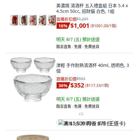
美濃燒 清酒杯 五入禮盒組 日本 5.4 x
4.5cm 50cc, 招財貓 白色, 1組
首購折扣價
$1,201
$1,001
16
%
(
$1001.00/1個
)
明天 8/7 (五)
預計送達
酷澎直售 ∙ 免運 ∙ 免費退貨
津輕 手作耐熱清酒杯 40ml, 透明色, 3
個
首購折扣價
$552
$352
36
%
(
$117.33/1個
)
明天 8/7 (五)
預計送達
酷澎直售 ∙ 免運 ∙ 免費退貨
(
2
)
满 $1,500 再省 $75 (王道卡)