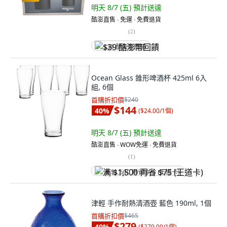
明天 8/7 (五)
預計送達
酷澎直售 ∙ 免運 ∙ 免費退貨
(
2
)
$39 酷澎幣回饋
Ocean Glass 錐形啤酒杯 425ml 6入
組, 6個
首購折扣價
$240
$144
40
%
(
$24.00/1個
)
明天 8/7 (五)
預計送達
酷澎直售 ∙ WOW免運 ∙ 免費退貨
(
1
)
满 $1,500 再省 $75 (王道卡)
津輕 手作耐熱清酒壺 藍色 190ml, 1個
首購折扣價
$465
$279
40
%
(
$279.00/1個
)