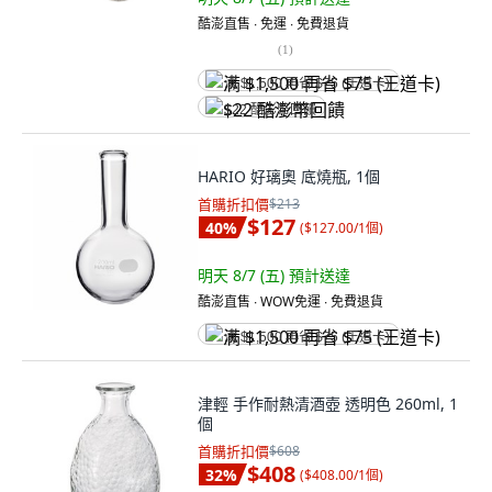
酷澎直售 ∙ 免運 ∙ 免費退貨
(
1
)
满 $1,500 再省 $75 (王道卡)
$22 酷澎幣回饋
HARIO 好璃奧 底燒瓶, 1個
首購折扣價
$213
$127
40
%
(
$127.00/1個
)
明天 8/7 (五)
預計送達
酷澎直售 ∙ WOW免運 ∙ 免費退貨
满 $1,500 再省 $75 (王道卡)
津輕 手作耐熱清酒壺 透明色 260ml, 1
個
首購折扣價
$608
$408
32
%
(
$408.00/1個
)