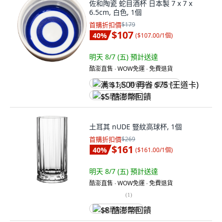
佐和陶瓷 蛇目酒杯 日本製 7 x 7 x
6.5cm, 白色, 1個
首購折扣價
$179
$107
40
%
(
$107.00/1個
)
明天 8/7 (五)
預計送達
酷澎直售 ∙ WOW免運 ∙ 免費退貨
满 $1,500 再省 $75 (王道卡)
$5 酷澎幣回饋
土耳其 nUDE 豎紋高球杯, 1個
首購折扣價
$269
$161
40
%
(
$161.00/1個
)
明天 8/7 (五)
預計送達
酷澎直售 ∙ WOW免運 ∙ 免費退貨
(
1
)
$8 酷澎幣回饋