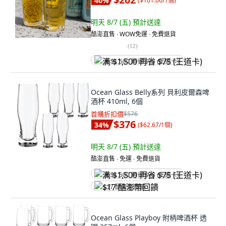
40
%
(
$101.00/1個
)
明天 8/7 (五)
預計送達
酷澎直售 ∙ WOW免運 ∙ 免費退貨
(
12
)
满 $1,500 再省 $75 (王道卡)
Ocean Glass Belly系列 貝利皮爾森啤
酒杯 410ml, 6個
首購折扣價
$576
$376
34
%
(
$62.67/1個
)
明天 8/7 (五)
預計送達
酷澎直售 ∙ 免運 ∙ 免費退貨
满 $1,500 再省 $75 (王道卡)
$17 酷澎幣回饋
Ocean Glass Playboy 附柄啤酒杯 透