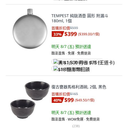
TEMPEST 純鈦酒壺 圓形 附漏斗
180ml, 1個
首購折扣價
$599
$399
33
%
(
$399.00/1個
)
明天 8/7 (五)
預計送達
酷澎直售 ∙ 免運 ∙ 免費退貨
满 $1,500 再省 $75 (王道卡)
$18 酷澎幣回饋
復古甕器馬格利酒碗, 2個, 黑色
首購折扣價
$165
$99
40
%
(
$49.50/1個
)
明天 8/7 (五)
預計送達
酷澎直售 ∙ WOW免運 ∙ 免費退貨
(
238
)