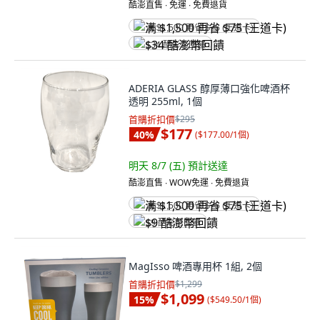
酷澎直售 ∙ 免運 ∙ 免費退貨
满 $1,500 再省 $75 (王道卡)
$34 酷澎幣回饋
ADERIA GLASS 醇厚薄口強化啤酒杯
透明 255ml, 1個
首購折扣價
$295
$177
40
%
(
$177.00/1個
)
明天 8/7 (五)
預計送達
酷澎直售 ∙ WOW免運 ∙ 免費退貨
满 $1,500 再省 $75 (王道卡)
$9 酷澎幣回饋
MagIsso 啤酒專用杯 1組, 2個
首購折扣價
$1,299
$1,099
15
%
(
$549.50/1個
)