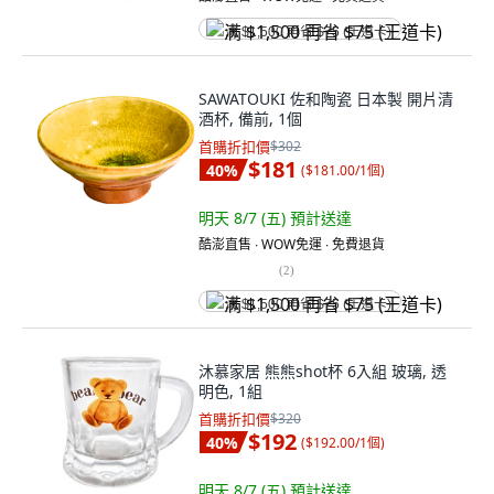
满 $1,500 再省 $75 (王道卡)
SAWATOUKI 佐和陶瓷 日本製 開片清
酒杯, 備前, 1個
首購折扣價
$302
$181
40
%
(
$181.00/1個
)
明天 8/7 (五)
預計送達
酷澎直售 ∙ WOW免運 ∙ 免費退貨
(
2
)
满 $1,500 再省 $75 (王道卡)
沐慕家居 熊熊shot杯 6入組 玻璃, 透
明色, 1組
首購折扣價
$320
$192
40
%
(
$192.00/1個
)
明天 8/7 (五)
預計送達