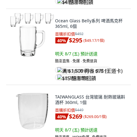
$4 酷澎幣回饋
Ocean Glass Belly系列 啤酒馬克杯
365ml, 6個
首購折扣價
$492
$295
40
%
(
$49.17/1個
)
明天 8/7 (五)
預計送達
酷澎直售 ∙ 免運 ∙ 免費退貨
满 $1,500 再省 $75 (王道卡)
$15 酷澎幣回饋
TAIWANGLASS 台灣玻璃 耐熱玻璃斟
酒杯 360ml, 1個
首購折扣價
$449
$269
40
%
(
$269.00/1個
)
明天 8/7 (五)
預計送達