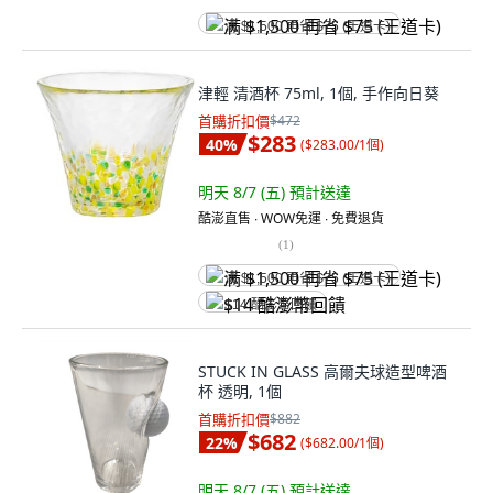
满 $1,500 再省 $75 (王道卡)
津輕 清酒杯 75ml, 1個, 手作向日葵
首購折扣價
$472
$283
40
%
(
$283.00/1個
)
明天 8/7 (五)
預計送達
酷澎直售 ∙ WOW免運 ∙ 免費退貨
(
1
)
满 $1,500 再省 $75 (王道卡)
$14 酷澎幣回饋
STUCK IN GLASS 高爾夫球造型啤酒
杯 透明, 1個
首購折扣價
$882
$682
22
%
(
$682.00/1個
)
明天 8/7 (五)
預計送達