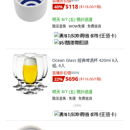
首購折扣價
$197
$118
40
%
(
$118.00/1個
)
明天 8/7 (五)
預計送達
酷澎直售 ∙ WOW免運 ∙ 免費退貨
满 $1,500 再省 $75 (王道卡)
$5 酷澎幣回饋
Ocean Glass 經典啤酒杯 420ml 6入
組, 6入
首購折扣價
$896
$696
22
%
(
$116.00/1個
)
明天 8/7 (五)
預計送達
酷澎直售 ∙ 免運 ∙ 免費退貨
(
184
)
满 $1,500 再省 $75 (王道卡)