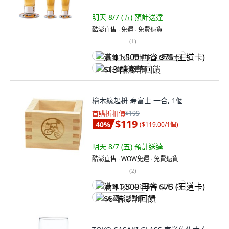
明天 8/7 (五)
預計送達
酷澎直售 ∙ 免運 ∙ 免費退貨
(
1
)
满 $1,500 再省 $75 (王道卡)
$13 酷澎幣回饋
檜木緣起枡 寿富士 一合, 1個
首購折扣價
$199
$119
40
%
(
$119.00/1個
)
明天 8/7 (五)
預計送達
酷澎直售 ∙ WOW免運 ∙ 免費退貨
(
2
)
满 $1,500 再省 $75 (王道卡)
$6 酷澎幣回饋