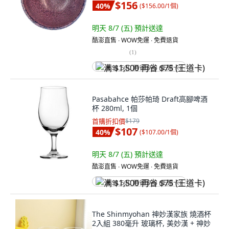
$156
40
%
(
$156.00/1個
)
明天 8/7 (五)
預計送達
酷澎直售 ∙ WOW免運 ∙ 免費退貨
(
1
)
满 $1,500 再省 $75 (王道卡)
Pasabahce 帕莎帕琦 Draft高腳啤酒
杯 280ml, 1個
首購折扣價
$179
$107
40
%
(
$107.00/1個
)
明天 8/7 (五)
預計送達
酷澎直售 ∙ WOW免運 ∙ 免費退貨
满 $1,500 再省 $75 (王道卡)
The Shinmyohan 神妙漢家族 燒酒杯
2入組 380毫升 玻璃杯, 美妙漢 + 神妙