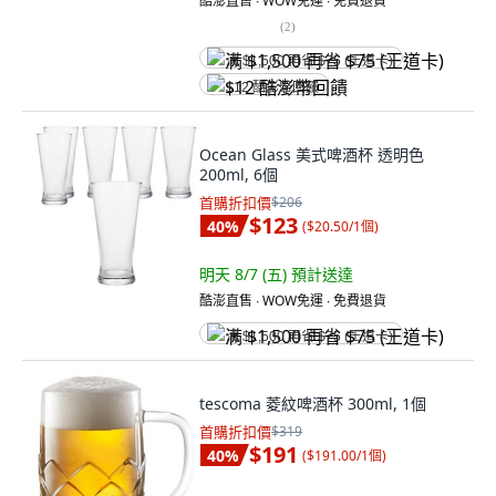
酷澎直售 ∙ WOW免運 ∙ 免費退貨
(
2
)
满 $1,500 再省 $75 (王道卡)
$12 酷澎幣回饋
Ocean Glass 美式啤酒杯 透明色
200ml, 6個
首購折扣價
$206
$123
40
%
(
$20.50/1個
)
明天 8/7 (五)
預計送達
酷澎直售 ∙ WOW免運 ∙ 免費退貨
满 $1,500 再省 $75 (王道卡)
tescoma 菱紋啤酒杯 300ml, 1個
首購折扣價
$319
$191
40
%
(
$191.00/1個
)