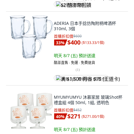
$2 酷澎幣回饋
ADERIA 日本手捻仿陶附柄啤酒杯
310ml, 3個
首購折扣價
$600
$400
33
%
(
$133.33/1個
)
明天 8/7 (五)
預計送達
酷澎直售 ∙ 免運 ∙ 免費退貨
(
1
)
满 $1,500 再省 $75 (王道卡)
MYUMYUMYU 沐慕家居 玻璃Shot杯
禮盒組 4個 50ml, 1組, 透明色
首購折扣價
$452
$271
40
%
(
$271.00/1個
)
明天 8/7 (五)
預計送達