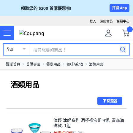
領取您的
$200
首購優惠卷!
打開 App
登入
註冊會員
客服中心
全部
酷澎首頁
首購專區
餐廚用品
咖啡/茶/酒
酒類用品
酒類用品
篩選器
津輕 津輕系列 酒杯禮盒組 4個, 青森海
洋款, 1組
$1,361