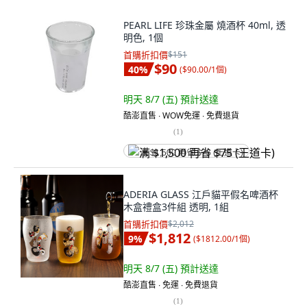
PEARL LIFE 珍珠金屬 燒酒杯 40ml, 透
明色, 1個
首購折扣價
$151
$90
40
%
(
$90.00/1個
)
明天 8/7 (五)
預計送達
酷澎直售 ∙ WOW免運 ∙ 免費退貨
(
1
)
满 $1,500 再省 $75 (王道卡)
ADERIA GLASS 江戶貓平假名啤酒杯
木盒禮盒3件組 透明, 1組
首購折扣價
$2,012
$1,812
9
%
(
$1812.00/1個
)
明天 8/7 (五)
預計送達
酷澎直售 ∙ 免運 ∙ 免費退貨
(
1
)