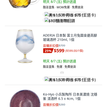
明天 8/7 (五)
預計送達
酷澎直售 ∙ WOW免運 ∙ 免費退貨
满 $1,500 再省 $75 (王道卡)
$10 酷澎幣回饋
ADERIA 日本製 富士月兔圖金邊高腳
玻璃酒杯 210ml, 1個
首購折扣價
$799
$599
25
%
(
$599.00/1個
)
明天 8/7 (五)
預計送達
酷澎直售 ∙ 免運 ∙ 免費退貨
(
1
)
满 $1,500 再省 $75 (王道卡)
Ko-Hyo 小兵製陶所 日本美濃燒 沈穩
紫 清酒杯 6.5 x 4cm, 1個
首購折扣價
$260