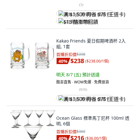
(
3
)
满 $1,500 再省 $75 (王道卡)
$13 酷澎幣回饋
Kakao Friends 夏日假期啤酒杯 2入
組, 1套
首購折扣價
$398
$238
40
%
(
$238.00/1個
)
明天 8/7 (五)
預計送達
酷澎直售 ∙ WOW免運 ∙ 免費退貨
(
616
)
满 $1,500 再省 $75 (王道卡)
Ocean Glass 標準馬丁尼杯 100ml 透
明, 6個
首購折扣價
$360
$216
40
%
(
$36.00/1個
)