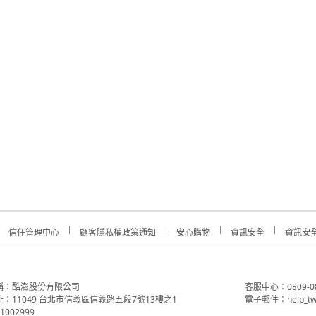
信任管理中心
顧客隱私權政策通知
安心購物
資訊安全
資訊安
稱：酷澎股份有限公司
客服中心：0809-088-
：11049 台北市信義區信義路五段7號13樓之1
電子郵件：help_tw
002999