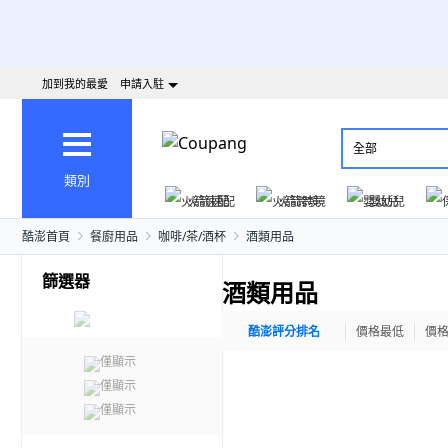
加到我的最愛
申請入駐
全部
類別
火箭速配
火箭跨境
嬰幼兒
酷澎首頁
餐廚用品
咖啡/茶/酒杯
酒類用品
篩選器
酒類用品
酷澎評分排名
價格最低
價
僅顯示
僅顯示
僅顯示