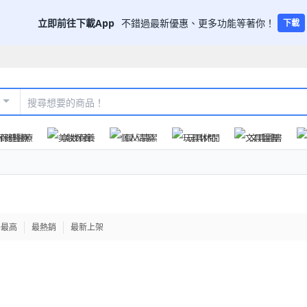
立即前往下載App
不錯過最新優惠、更多功能等著你！
下載
保健醫療
美妝保養
個人清潔
玩具休閒
文具圖書
格最高
最熱銷
最新上架