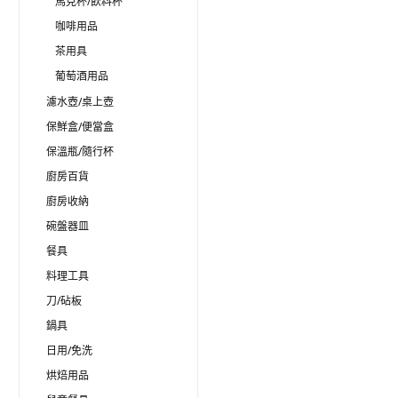
馬克杯/飲料杯
咖啡用品
茶用具
葡萄酒用品
濾水壺/桌上壺
保鮮盒/便當盒
保溫瓶/隨行杯
廚房百貨
廚房收納
碗盤器皿
餐具
料理工具
刀/砧板
鍋具
日用/免洗
烘焙用品