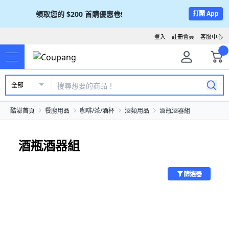
領取您的
$200
首購優惠卷!
打開 App
登入
註冊會員
客服中心
全部
酷澎首頁
餐廚用品
咖啡/茶/酒杯
酒類用品
酒瓶酒器組
酒瓶酒器組
篩選器