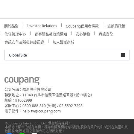
Investor Relations
關於酷澎
Coupang使用者條款
退換貨政策
信任管理中心
顧客隱私權政策通知
安心購物
資訊安全
資訊安全及隱私保護認證
加入酷澎商城
Global Site
公司名稱：酷澎股份有限公司
聯繫地址：11049 台北市信義區信義路五段7號13樓之1
統編：91002999
客服中心：0809-088-810 (免費) / 02-5592-7298
電子郵件：help_tw@coupang.com
©Coupang Taiwan Co., Ltd. 保留所有權利。
本網站上顯示的所有商標、標誌和服務標誌均為酷澎股份有限公司和/或其在美國和其
他國家/地區註冊之關聯公司之所屬財產。