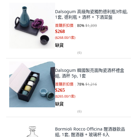
Dalsogum 高級陶瓷獨酌德利瓶3件組,
1套, 德利瓶 + 酒杯 + 下酒菜盤
首購折扣價
80
%
$1,399
$268
(
$268.00/1套
)
缺貨
(
6
)
Dalsogum 韓國製亮面陶瓷酒杯禮盒
組, 酒杯 5p, 1套
首購折扣價
78
%
$1,216
$265
(
$265.00/1套
)
缺貨
(
6
)
Bormioli Rocco Officina 醒酒器飲品
組, 1套, 醒酒器 + 玻璃杯 6入