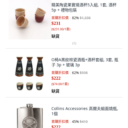
精美陶瓷果實燒酒杯5入組, 1套, 酒杯
5p + 禮物包裝
首購折扣價
82
%
$1,338
$231
(
$231.00/1套
)
缺貨
(
1
)
O椅A黑紋棕瓷酒瓶+酒杯套組, 3套, 瓶
子 3p + 玻璃 3p
首購折扣價
62
%
$598
$222
(
$74.00/1套
)
缺貨
Collins Accessories 高爾夫緞面燒瓶,
1個
首購折扣價
45
%
$410
$222