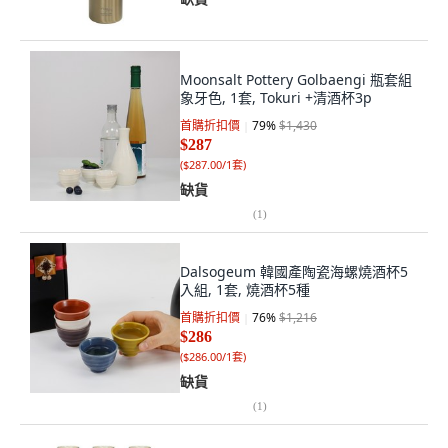
Moonsalt Pottery Golbaengi 瓶套組
象牙色, 1套, Tokuri +清酒杯3p
首購折扣價
79
%
$1,430
$287
(
$287.00/1套
)
缺貨
(
1
)
Dalsogeum 韓國產陶瓷海螺燒酒杯5
入組, 1套, 燒酒杯5種
首購折扣價
76
%
$1,216
$286
(
$286.00/1套
)
缺貨
(
1
)