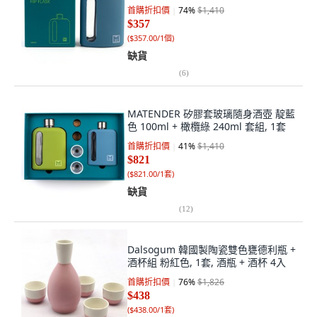
首購折扣價
74
%
$1,410
$357
(
$357.00/1個
)
缺貨
(
6
)
MATENDER 矽膠套玻璃隨身酒壺 靛藍
色 100ml + 橄欖綠 240ml 套組, 1套
首購折扣價
41
%
$1,410
$821
(
$821.00/1套
)
缺貨
(
12
)
Dalsogum 韓國製陶瓷雙色甕德利瓶 +
酒杯組 粉紅色, 1套, 酒瓶 + 酒杯 4入
首購折扣價
76
%
$1,826
$438
(
$438.00/1套
)