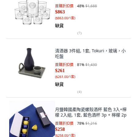
首購折扣價
48
%
$1,688
$863
(
$863.00/1套
)
缺貨
(
7
)
清酒器 3件組, 1套, Tokuri，玻璃，小
吃盤
首購折扣價
81
%
$1,430
$261
(
$261.00/1套
)
缺貨
(
4
)
月鹽韓國產陶瓷螺殼酒杯 藍色 3入+檸
檬 2入組, 1套, 藍色酒杯 3p + 檸檬 2p
首購折扣價
78
%
$1,216
$258
(
$258.00/1套
)