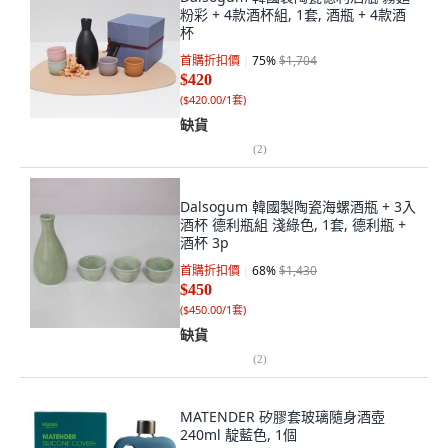
粉彩 + 4款酒杯組, 1套, 酒瓶 + 4款酒
杯
首購折扣價
75
%
$1,704
$420
(
$420.00/1套
)
缺貨
(
2
)
Dalsogum 韓國製陶瓷海螺酒瓶 + 3入
酒杯 德利瓶組 淺綠色, 1套, 德利瓶 +
酒杯 3p
首購折扣價
68
%
$1,430
$450
(
$450.00/1套
)
缺貨
(
2
)
MATENDER 矽膠套玻璃隨身酒壺
240ml 靛藍色, 1個