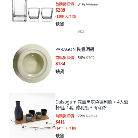
首購折扣價
81
%
$1,525
$289
(
$289.00/1個
)
缺貨
(
62
)
PARAGON 陶瓷酒瓶
首購折扣價
56
%
$307
$134
缺貨
Dalsogum 霧面黑灰色德利瓶 + 4入酒
杯組, 1套, 德利瓶 + 4p酒杯
首購折扣價
72
%
$1,521
$411
(
$411.00/1套
)
缺貨