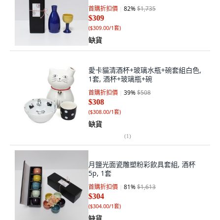
首購折扣價
82
%
$1,735
$309
(
$309.00/1套
)
缺貨
愛卡貓清酒杯+玻璃水瓶+碗套組白色,
1套, 酒杯+玻璃瓶+碗
首購折扣價
39
%
$508
$308
(
$308.00/1套
)
缺貨
(
1
)
月鹽光面瓷雕塑粉彩飲具套組, 酒杯
5p, 1套
首購折扣價
81
%
$1,613
$304
(
$304.00/1套
)
缺貨