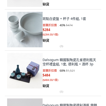
缺貨
斑點白瓷盤 + 杯子 4件組, 1套
首購折扣價
40
%
$474
$284
(
$284.00/1個
)
缺貨
(
3
)
Dalsogum 韓國製陶瓷孔雀德利瓶天
空杯禮盒組, 1套, 德利瓶 + 酒杯 3p
首購折扣價
68
%
$1,521
$484
(
$484.00/1套
)
缺貨
(
1
)
Dalsogum 韓國製陶瓷德利酒瓶 霧麵