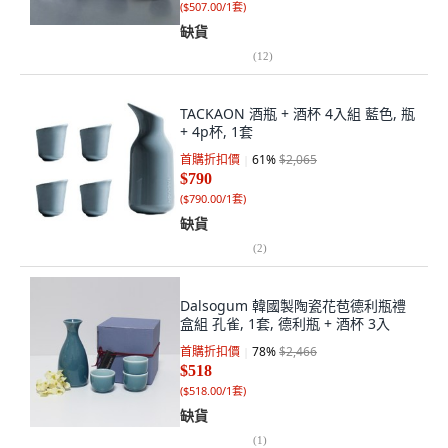
(
$507.00/1套
)
缺貨
(
12
)
TACKAON 酒瓶 + 酒杯 4入組 藍色, 瓶
+ 4p杯, 1套
首購折扣價
61
%
$2,065
$790
(
$790.00/1套
)
缺貨
(
2
)
Dalsogum 韓國製陶瓷花苞德利瓶禮
盒組 孔雀, 1套, 德利瓶 + 酒杯 3入
首購折扣價
78
%
$2,466
$518
(
$518.00/1套
)
缺貨
(
1
)