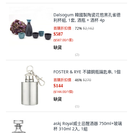
Dalsogum 韓國製陶瓷花苞黑孔雀德
利杯組, 1套, 酒瓶 + 酒杯 4p
首購折扣價
72
%
$2,162
$587
(
$587.00/1套
)
缺貨
(
2
)
FOSTER & RYE 不鏽鋼瓶鑰匙串, 1個
首購折扣價
46
%
$270
$144
(
$144.00/1個
)
缺貨
(
1
)
askj Royal威士忌醒酒器 750ml+玻璃
杯 310ml 2入, 1組