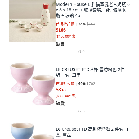
Modern House L 胖貓聖誕老人奶瓶 6
x 6 x 18 cm + 玻璃套裝, 1組, 玻璃水
瓶 + 玻璃 4p
首購折扣價
74
%
$663
$166
(
$166.00/1套
)
缺貨
(
14
)
LE CREUSET FTD酒杯 雪紡粉色 2件
組, 1套, 單品
首購折扣價
49
%
$702
$355
(
$355.00/1套
)
缺貨
(
20
)
Le Creuset FTD 高腳杯沿海 2 件套, 1
套, 單品