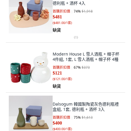
德利瓶 + 酒杯 4入
首購折扣價
74
%
$1,918
$481
(
$481.00/1套
)
缺貨
(
1
)
Modern House L 雪人酒瓶 + 帽子杯
4件組, 1套, L 雪人酒瓶 + 帽子杯 4種
首購折扣價
67
%
$373
$121
(
$121.00/1套
)
缺貨
Dalsogum 韓國製陶瓷灰色德利瓶禮
盒組, 1套, 德利瓶 + 酒杯 3入
首購折扣價
75
%
$1,613
$400
(
$400.00/1套
)