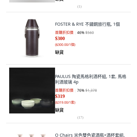
(
1
)
FOSTER & RYE 不鏽鋼旅行瓶, 1個
首購折扣價
46
%
$560
$300
(
$300.00/1個
)
缺貨
PAULUS 陶瓷馬格利酒杯組, 1套, 馬格
利酒玻璃 4p
首購折扣價
76
%
$1,378
$319
(
$319.00/1套
)
缺貨
(
17
)
O Chairs 米色雙色瓷酒瓶+酒杯套組,