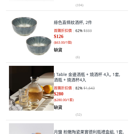
(
104
)
綠色直條紋酒杯, 2件
首購折扣價
62
%
$333
$126
(
$63.00/1個
)
缺貨
(
6
)
J Table 金邊酒瓶 + 燒酒杯 4入, 1套,
酒瓶 + 燒酒杯4入
首購折扣價
82
%
$1,643
$280
(
$280.00/1套
)
缺貨
(
52
)
月鹽 粉嫩陶瓷果實德利瓶禮盒組, 1套,