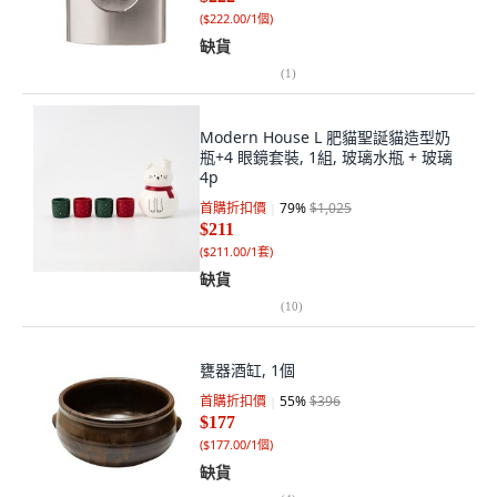
(
$222.00/1個
)
缺貨
(
1
)
Modern House L 肥貓聖誕貓造型奶
瓶+4 眼鏡套裝, 1組, 玻璃水瓶 + 玻璃
4p
首購折扣價
79
%
$1,025
$211
(
$211.00/1套
)
缺貨
(
10
)
甕器酒缸, 1個
首購折扣價
55
%
$396
$177
(
$177.00/1個
)
缺貨