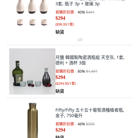
3套, 瓶子 3p + 玻璃 3p
首購折扣價
40
%
$491
$294
(
$98.00/1套
)
缺貨
(
2
)
月鹽 韓國製陶瓷酒瓶組 天空灰, 1套,
德利 + 酒杯 3個
首購折扣價
80
%
$1,491
$294
(
$294.00/1套
)
缺貨
Fifty/Fifty 五十五十葡萄酒種植者瓶,
金子, 750毫升
首購折扣價
46
%
$550
$294
缺貨