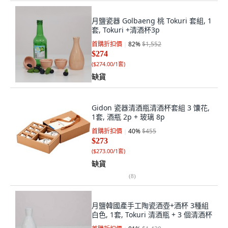
月鹽瓷器 Golbaeng 桃 Tokuri 套組, 1
套, Tokuri +清酒杯3p
首購折扣價
82
%
$1,552
$274
(
$274.00/1套
)
缺貨
Gidon 瓷器清酒瓶清酒杯套組 3 馕花,
1套, 酒瓶 2p + 玻璃 8p
首購折扣價
40
%
$455
$273
(
$273.00/1套
)
缺貨
(
8
)
月鹽韓國產手工陶瓷酒壺+酒杯 3種組
白色, 1套, Tokuri 清酒瓶 + 3 個清酒杯