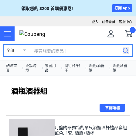
領取您的
$200
首購優惠卷!
打開 App
登入
註冊會員
客服中心
全部
酷澎首
火箭跨
餐廚用
隨行杯/杯
酒瓶/酒器
酒瓶酒器
頁
境
品
子
組
組
酒瓶酒器組
篩選器
月鹽陶器獨特的單只酒瓶酒杯禮品套組
藍色, 1套, 酒瓶+酒杯