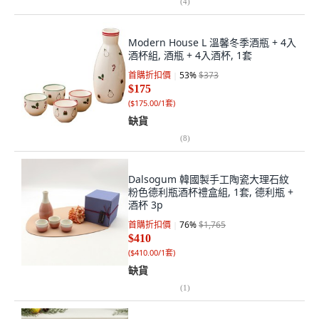
(
4
)
Modern House L 溫馨冬季酒瓶 + 4入
酒杯組, 酒瓶 + 4入酒杯, 1套
首購折扣價
53
%
$373
$175
(
$175.00/1套
)
缺貨
(
8
)
Dalsogum 韓國製手工陶瓷大理石紋
粉色德利瓶酒杯禮盒組, 1套, 德利瓶 +
酒杯 3p
首購折扣價
76
%
$1,765
$410
(
$410.00/1套
)
缺貨
(
1
)