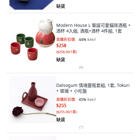
缺貨
Modern House L 聖誕可愛貓咪酒瓶 +
酒杯 4入組, 酒瓶+酒杯 4件組, 1套
首購折扣價
44
%
$467
$258
(
$258.00/1套
)
缺貨
(
8
)
Dalsogum 情魂靈瓶套組, 1套, Tokuri
+ 玻璃 + 小吃盤
首購折扣價
45
%
$467
$255
(
$255.00/1套
)
缺貨
(
7
)