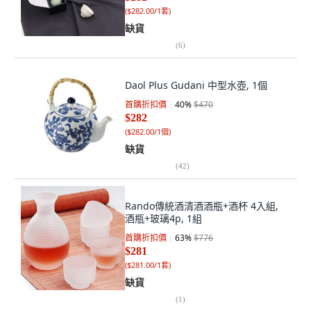
(
$282.00/1套
)
缺貨
(
6
)
Daol Plus Gudani 中型水壺, 1個
首購折扣價
40
%
$470
$282
(
$282.00/1個
)
缺貨
(
42
)
Rando傳統酒清酒酒瓶+酒杯 4入組,
酒瓶+玻璃4p, 1組
首購折扣價
63
%
$776
$281
(
$281.00/1套
)
缺貨
(
1
)