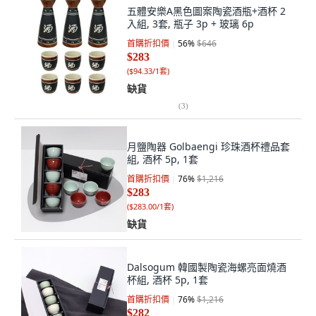
五體安樂A黑色圖案陶瓷酒瓶+酒杯 2
入組, 3套, 瓶子 3p + 玻璃 6p
首購折扣價
56
%
$646
$283
(
$94.33/1套
)
缺貨
(
3
)
月鹽陶器 Golbaengi 珍珠酒杯禮品套
組, 酒杯 5p, 1套
首購折扣價
76
%
$1,216
$283
(
$283.00/1套
)
缺貨
Dalsogum 韓國製陶瓷海螺亮面燒酒
杯組, 酒杯 5p, 1套
首購折扣價
76
%
$1,216
$282