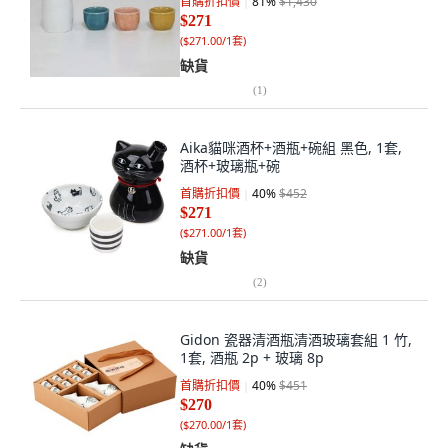
首購折扣價
81
%
$1,430
$271
(
$271.00/1套
)
缺貨
(
1
)
Aika貓咪酒杯+酒瓶+碗組 黑色, 1套,
酒杯+玻璃瓶+碗
首購折扣價
40
%
$452
$271
(
$271.00/1套
)
缺貨
(
2
)
Gidon 瓷器清酒瓶清酒玻璃套組 1 竹,
1套, 酒瓶 2p + 玻璃 8p
首購折扣價
40
%
$451
$270
(
$270.00/1套
)