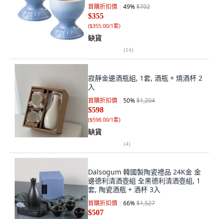
首購折扣價
49
%
$702
$355
(
$355.00/1套
)
缺貨
(
14
)
寂靜金邊酒瓶組, 1套, 酒瓶 + 燒酒杯 2
入
首購折扣價
50
%
$1,204
$598
(
$598.00/1套
)
缺貨
(
4
)
Dalsogum 韓國製陶瓷禮品 24K金 金
邊德利清酒壺組 全黑德利清酒壺組, 1
套, 陶瓷酒瓶 + 酒杯 3入
首購折扣價
66
%
$1,527
$507