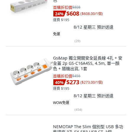
首購折扣價
$808
$608
24
%
(
$608.00/1個
)
運費 $195
8/12 星期三
預計送達
免運
(
29
)
Gs&tap 獨立開關安全延長線 4孔 + 安
全蓋 2p GS-C16A4SS, 4.5m, 單一顏
色 + 隨機出貨, 1套
首購折扣價
$456
$273
40
%
(
$273.00/1個
)
運費 $195
8/12 星期三
預計送達
WOW免運
(
454
)
NEMOTAP The Slim 個別型 USB 多功
能插座 3孔 SY-SB3 USB CT, 1個,