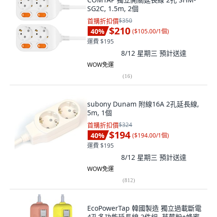
SG2C, 1.5m, 2個
首購折扣價
$350
$210
40
%
(
$105.00/1個
)
運費 $195
8/12 星期三
預計送達
WOW免運
(
16
)
subony Dunam 附線16A 2孔延長線,
5m, 1個
首購折扣價
$324
$194
40
%
(
$194.00/1個
)
運費 $195
8/12 星期三
預計送達
WOW免運
(
812
)
EcoPowerTap 韓國製造 獨立過載斷電
4孔多功能延長線 2件組, 草莓粉+蜂蜜