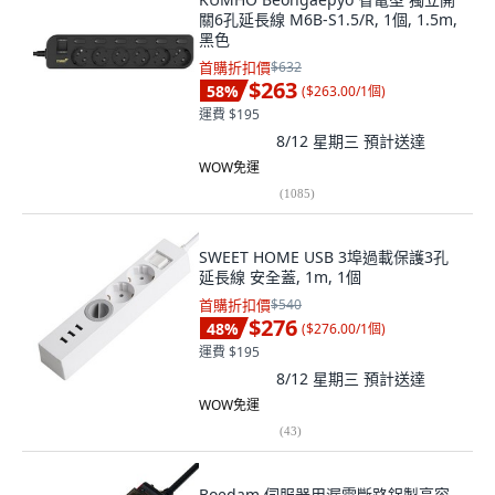
關6孔延長線 M6B-S1.5/R, 1個, 1.5m,
黑色
首購折扣價
$632
$263
58
%
(
$263.00/1個
)
運費 $195
8/12 星期三
預計送達
WOW免運
(
1085
)
SWEET HOME USB 3埠過載保護3孔
延長線 安全蓋, 1m, 1個
首購折扣價
$540
$276
48
%
(
$276.00/1個
)
運費 $195
8/12 星期三
預計送達
WOW免運
(
43
)
Boedam 伺服器用漏電斷路鋁製高容