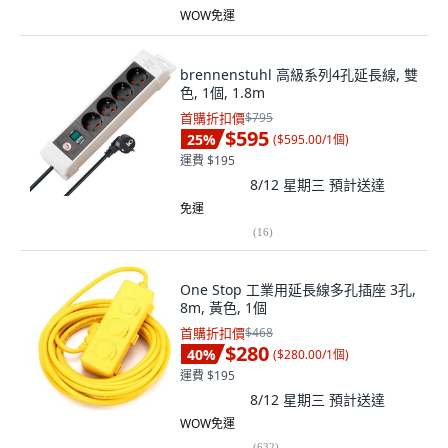
WOW免運
brennenstuhl 高級系列4孔延長線, 雙
色, 1個, 1.8m
首購折扣價
$795
$595
25
%
(
$595.00/1個
)
運費 $195
8/12 星期三
預計送達
免運
(
16
)
One Stop 工業用延長線多孔插座 3孔,
8m, 黃色, 1個
首購折扣價
$468
$280
40
%
(
$280.00/1個
)
運費 $195
8/12 星期三
預計送達
WOW免運
(
632
)