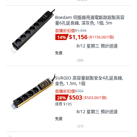
Boedam 伺服器用漏電斷路鋁製高容
量6孔延長線, 深灰色, 1個, 5m
首購折扣價
$1,356
$1,156
14
%
(
$1156.00/1個
)
8/12 星期三
預計送達
免運
(
68
)
SURGIO 高容量鋁製安全4孔延長線,
金色, 1.5m, 1個
首購折扣價
$703
$503
28
%
(
$503.00/1個
)
運費 $195
8/12 星期三
預計送達
免運
(
21
)