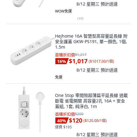
8/12 星期三
預計送達
WOW免運
(
10
)
Hejhome 16A 智慧型高容量延長線 附
安全護蓋 GKW-PS191, 單一顏色, 1個,
1.5m
首購折扣價
$1,217
$1,017
16
%
(
$1017.00/1個
)
8/12 星期三
預計送達
免運
One Stop 零間隙超薄扁平延長線 過載
斷電 省電開關 高容量2孔 16A + 安全
蓋組, 1套, 純淨白, 1m
首購折扣價
$200
$120
40
%
(
$120.00/1個
)
運費 $195
8/12 星期三
預計送達