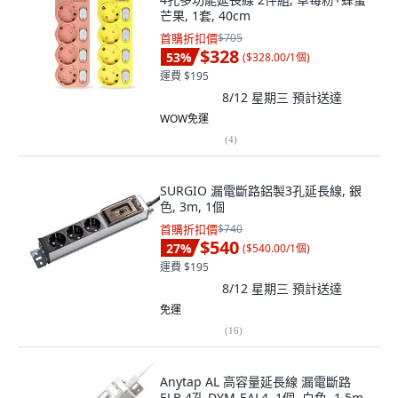
芒果, 1套, 40cm
首購折扣價
$705
$328
53
%
(
$328.00/1個
)
運費 $195
8/12 星期三
預計送達
WOW免運
(
4
)
SURGIO 漏電斷路鋁製3孔延長線, 銀
色, 3m, 1個
首購折扣價
$740
$540
27
%
(
$540.00/1個
)
運費 $195
8/12 星期三
預計送達
免運
(
16
)
Anytap AL 高容量延長線 漏電斷路
ELB 4孔 DYM-EAL4, 1個, 白色, 1.5m