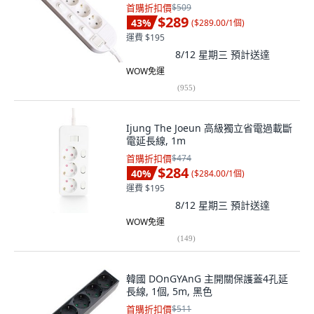
首購折扣價
$509
$289
43
%
(
$289.00/1個
)
運費 $195
8/12 星期三
預計送達
WOW免運
(
955
)
Ijung The Joeun 高級獨立省電過載斷
電延長線, 1m
首購折扣價
$474
$284
40
%
(
$284.00/1個
)
運費 $195
8/12 星期三
預計送達
WOW免運
(
149
)
韓國 DOnGYAnG 主開關保護蓋4孔延
長線, 1個, 5m, 黑色
首購折扣價
$511