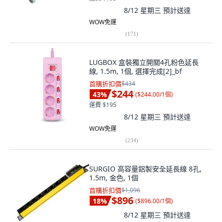
8/12 星期三
預計送達
WOW免運
(
171
)
LUGBOX 盒裝獨立開關4孔粉色延長
線, 1.5m, 1個, 選擇完成[2]_bf
首購折扣價
$434
$244
43
%
(
$244.00/1個
)
運費 $195
8/12 星期三
預計送達
WOW免運
(
234
)
SURGIO 高容量鋁製安全延長線 8孔,
1.5m, 金色, 1個
首購折扣價
$1,096
$896
18
%
(
$896.00/1個
)
8/12 星期三
預計送達