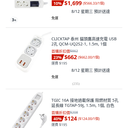
$1,699
10
%
(
$566.33/1個
)
8/12 星期三
預計送達
免運
CLICKTAP 泰州 貓頭鷹高速充電 USB
2孔 QCM-UQ2S2-1, 1.5m, 1個
首購折扣價
$862
$662
23
%
(
$662.00/1個
)
運費 $195
8/12 星期三
預計送達
免運
(
235
)
TGIC 16A 接地過載保護 阻燃材質 5孔
延長線 TGTAP-59J, 1.5m, 1個, 白色
首購折扣價
$208
$124
40
%
(
$124.00/1個
)
運費 $195