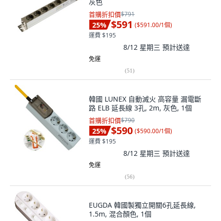
灰色
首購折扣價
$791
$591
25
%
(
$591.00/1個
)
運費 $195
8/12 星期三
預計送達
免運
(
51
)
韓國 LUNEX 自動滅火 高容量 漏電斷
路 ELB 延長線 3孔, 2m, 灰色, 1個
首購折扣價
$790
$590
25
%
(
$590.00/1個
)
運費 $195
8/12 星期三
預計送達
免運
(
56
)
EUGDA 韓國製獨立開關6孔延長線,
1.5m, 混合顏色, 1個