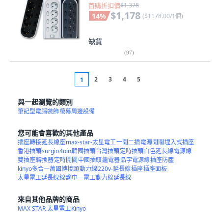
首購折扣價
$1,378
$1,178
14
%
(
$1178.00/1個
)
缺貨
(
97
)
2
3
4
5
1
與一起瀏覽的類別
筆記型電腦裝飾
螢幕周邊設備
您可能會喜歡的其他產品
插座轉接
延長線座
max-star-太星電工
一開二插
電源開關
埋入式插座
香港插頭
surgio
4oin
韓國插頭
台灣插頭
定時插頭
白色延長線
電源線
雙插座
轉換器
定時開關
中國插頭
繼電器
品字電源線
插座防塵
kinyo多合一萬國轉接頭
動力線
220v-延長線
插座
插座面板
太星電工延長線
線盤
中一電工
動力線延長線
來自其他品牌的商品
MAX STAR 太星電工
Kinyo