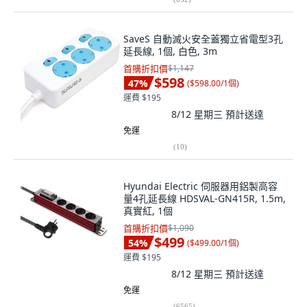
SaveS 自動滅火安全蓋獨立省電型3孔
延長線, 1個, 白色, 3m
首購折扣價
$1,147
$598
47
%
(
$598.00/1個
)
運費 $195
8/12 星期三
預計送達
免運
(
10
)
Hyundai Electric 伺服器用鋁製高容
量4孔延長線 HDSVAL-GN415R, 1.5m,
真實紅, 1個
首購折扣價
$1,090
$499
54
%
(
$499.00/1個
)
運費 $195
8/12 星期三
預計送達
免運
(
6565
)