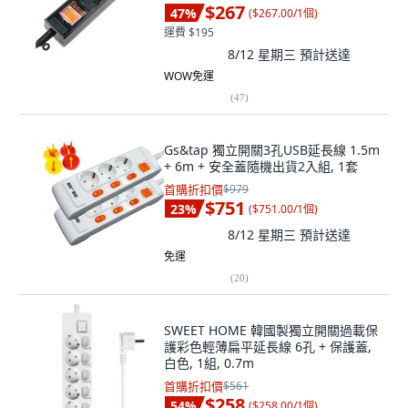
$267
47
%
(
$267.00/1個
)
運費 $195
8/12 星期三
預計送達
WOW免運
(
47
)
Gs&tap 獨立開關3孔USB延長線 1.5m
+ 6m + 安全蓋隨機出貨2入組, 1套
首購折扣價
$979
$751
23
%
(
$751.00/1個
)
8/12 星期三
預計送達
免運
(
20
)
SWEET HOME 韓國製獨立開關過載保
護彩色輕薄扁平延長線 6孔 + 保護蓋,
白色, 1組, 0.7m
首購折扣價
$561
$258
54
%
(
$258.00/1個
)