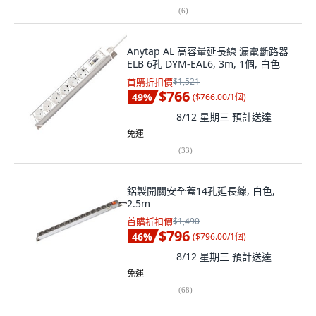
(
6
)
Anytap AL 高容量延長線 漏電斷路器
ELB 6孔 DYM-EAL6, 3m, 1個, 白色
首購折扣價
$1,521
$766
49
%
(
$766.00/1個
)
8/12 星期三
預計送達
免運
(
33
)
鋁製開關安全蓋14孔延長線, 白色,
2.5m
首購折扣價
$1,490
$796
46
%
(
$796.00/1個
)
8/12 星期三
預計送達
免運
(
68
)