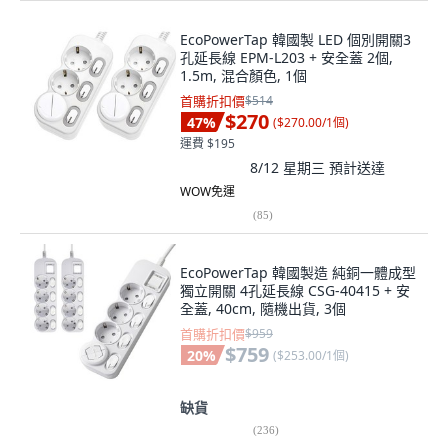
EcoPowerTap 韓國製 LED 個別開關3
孔延長線 EPM-L203 + 安全蓋 2個,
1.5m, 混合顏色, 1個
首購折扣價
$514
$270
47
%
(
$270.00/1個
)
運費 $195
8/12 星期三
預計送達
WOW免運
(
85
)
EcoPowerTap 韓國製造 純銅一體成型
獨立開關 4孔延長線 CSG-40415 + 安
全蓋, 40cm, 隨機出貨, 3個
首購折扣價
$959
$759
20
%
(
$253.00/1個
)
缺貨
(
236
)