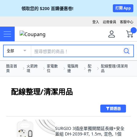
領取您的
$200
首購優惠卷!
打開 App
登入
註冊會員
客服中心
全部
酷澎首
火箭跨
家電數
電腦周
配
配線整理/清潔用
頁
境
位
邊
件
品
配線整理/清潔用品
篩選器
SURGIO 3插座單獨開關延長線+安全
蓋組 DH-2039-RT, 1.5m, 混色, 1個