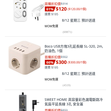
首購折扣價
$314
$120
61
%
(
$120.00/1個
)
運費 $195
8/12 星期三
預計送達
WOW免運
(
69871
)
Boco USB方塊3孔延長線 SL-320, 2m,
奶油色, 1個
首購折扣價
$902
$300
66
%
(
$300.00/1個
)
運費 $195
8/12 星期三
預計送達
WOW免運
(
4519
)
SWEET HOME 高容量彩色漏電斷路冷
氣扁平延長線 3孔 安全蓋
首購折扣價
$893