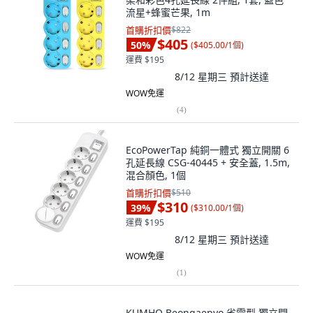
流星+蜂蜜芒果, 1m
首購折扣價
$822
$405
50
%
(
$405.00/1個
)
運費 $195
8/12 星期三
預計送達
WOW免運
(
4
)
EcoPowerTap 純銅一體式 獨立開關 6
孔延長線 CSG-40445 + 安全蓋, 1.5m,
混合顏色, 1個
首購折扣價
$510
$310
39
%
(
$310.00/1個
)
運費 $195
8/12 星期三
預計送達
WOW免運
(
1
)
KUMHO Beongaepyo 省電型 獨立開