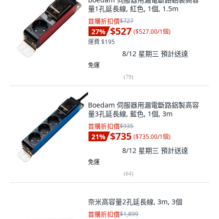
量1孔延長線, 紅色, 1個, 1.5m
首購折扣價
$727
$527
27
%
(
$527.00/1個
)
運費 $195
8/12 星期三
預計送達
免運
(
79
)
Boedam 伺服器用漏電斷路鋁製高容
量3孔延長線, 藍色, 1個, 3m
首購折扣價
$935
$735
21
%
(
$735.00/1個
)
8/12 星期三
預計送達
免運
(
64
)
奈米高容量2孔延長線, 3m, 3個
首購折扣價
$1,899