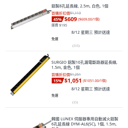
鋁製8孔延長線, 2.5m, 白色, 1個
首購折扣價
$1,113
$609
45
%
(
$609.00/1個
)
運費 $195
8/12 星期三
預計送達
免運
(
215
)
SURGIO 鋁製10孔漏電斷路器延長線,
1.5m, 金色, 1個
首購折扣價
$1,251
$1,051
15
%
(
$1051.00/1個
)
8/12 星期三
預計送達
免運
(
15
)
韓國 LUNEX 伺服器專用自動滅火鋁製
6孔延長線 DYM-AL6(SC), 1個, 1.5m,