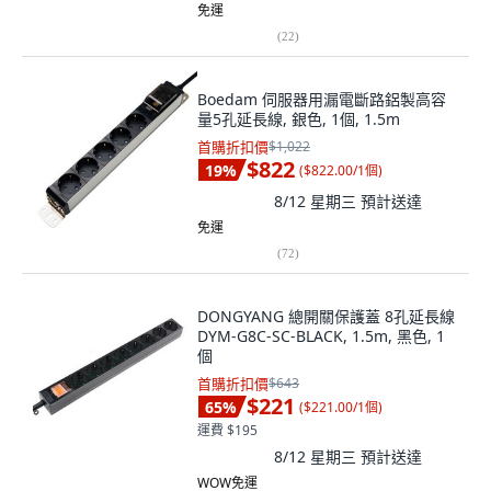
免運
(
22
)
Boedam 伺服器用漏電斷路鋁製高容
量5孔延長線, 銀色, 1個, 1.5m
首購折扣價
$1,022
$822
19
%
(
$822.00/1個
)
8/12 星期三
預計送達
免運
(
72
)
DONGYANG 總開關保護蓋 8孔延長線
DYM-G8C-SC-BLACK, 1.5m, 黑色, 1
個
首購折扣價
$643
$221
65
%
(
$221.00/1個
)
運費 $195
8/12 星期三
預計送達
WOW免運