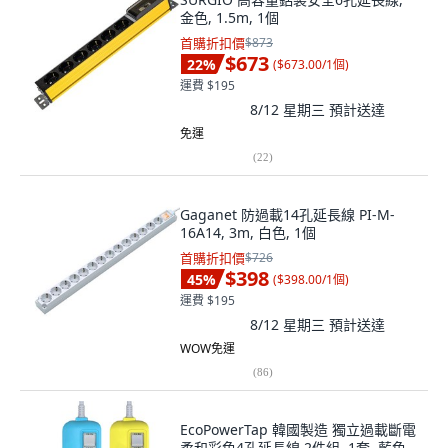
金色, 1.5m, 1個
首購折扣價
$873
$673
22
%
(
$673.00/1個
)
運費 $195
8/12 星期三
預計送達
免運
(
22
)
Gaganet 防過載14孔延長線 PI-M-
16A14, 3m, 白色, 1個
首購折扣價
$726
$398
45
%
(
$398.00/1個
)
運費 $195
8/12 星期三
預計送達
WOW免運
(
86
)
EcoPowerTap 韓國製造 獨立過載斷電
柔和彩色4孔延長線 2件組, 1套, 藍色