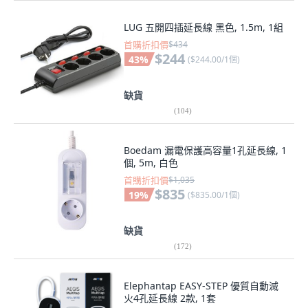
LUG 五開四插延長線 黑色, 1.5m, 1組
首購折扣價
$434
$244
43
%
(
$244.00/1個
)
缺貨
(
104
)
Boedam 漏電保護高容量1孔延長線, 1
個, 5m, 白色
首購折扣價
$1,035
$835
19
%
(
$835.00/1個
)
缺貨
(
172
)
Elephantap EASY-STEP 優質自動滅
火4孔延長線 2款, 1套