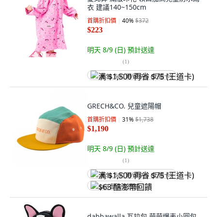
衣 建議140~150cm
首購折扣價
40
%
$372
$223
明天 8/9 (日)
預計送達
(
1
)
满 $1,500 再省 $75 (王道卡)
GRECH&CO. 兒童遮陽帽
首購折扣價
31
%
$1,738
$1,190
明天 8/9 (日)
預計送達
(
1
)
满 $1,500 再省 $75 (王道卡)
$63 酷澎幣回饋
dabbawalla 瓦拉包 萌萌爆表小圓包