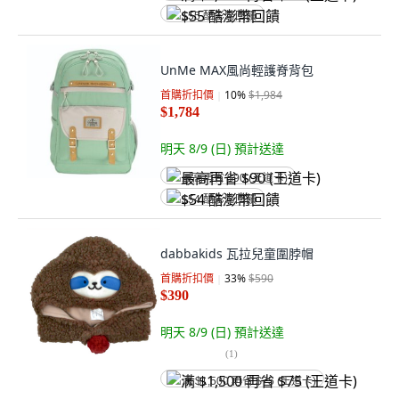
$55 酷澎幣回饋
UnMe MAX風尚輕護脊背包
首購折扣價
10
%
$1,984
$1,784
明天 8/9 (日)
預計送達
最高再省 $90 (王道卡)
$54 酷澎幣回饋
dabbakids 瓦拉兒童圍脖帽
首購折扣價
33
%
$590
$390
明天 8/9 (日)
預計送達
(
1
)
满 $1,500 再省 $75 (王道卡)