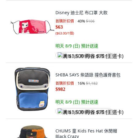
Disney 迪士尼 布口罩 大款
首購折扣價
40
%
$106
$63
(
$63.00/1個
)
明天 8/9 (日)
預計送達
满 $1,500 再省 $75 (王道卡)
SHIBA SAYS 柴語錄 撞色護脊書包
首購折扣價
16
%
$1,182
$982
明天 8/9 (日)
預計送達
满 $1,500 再省 $75 (王道卡)
CHUMS 童 Kids Fes Hat 休閒帽
Black Crazy