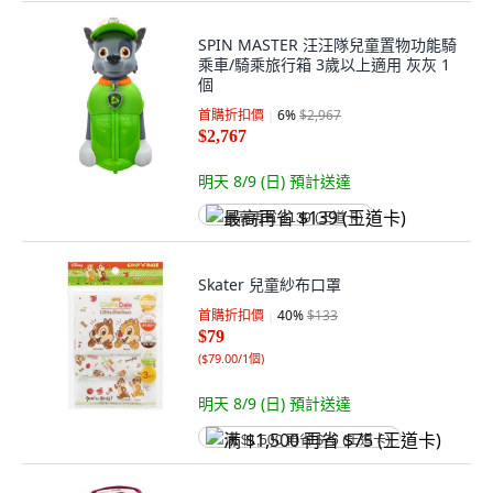
SPIN MASTER 汪汪隊兒童置物功能騎
乘車/騎乘旅行箱 3歲以上適用 灰灰 1
個
首購折扣價
6
%
$2,967
$2,767
明天 8/9 (日)
預計送達
最高再省 $139 (王道卡)
Skater 兒童紗布口罩
首購折扣價
40
%
$133
$79
(
$79.00/1個
)
明天 8/9 (日)
預計送達
满 $1,500 再省 $75 (王道卡)