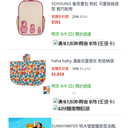
SOYOUNG 後背書包-粉紅 可愛娃娃造
型 輕巧耐用
首購折扣價
25
%
$791
$591
明天 8/9 (日)
預計送達
满 $1,500 再省 $75 (王道卡)
haha baby 滿版兒童雨衣 附收納袋
首購折扣價
16
%
$1,210
$1,010
明天 8/9 (日)
預計送達
(
1
)
满 $1,500 再省 $75 (王道卡)
$29 酷澎幣回饋
SUNNYWATER 特大號披薩造型泳圈,