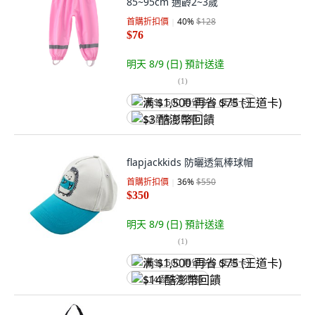
85~95cm 適齡2~3歲
首購折扣價
40
%
$128
$76
明天 8/9 (日)
預計送達
(
1
)
满 $1,500 再省 $75 (王道卡)
$3 酷澎幣回饋
flapjackkids 防曬透氣棒球帽
首購折扣價
36
%
$550
$350
明天 8/9 (日)
預計送達
(
1
)
满 $1,500 再省 $75 (王道卡)
$14 酷澎幣回饋