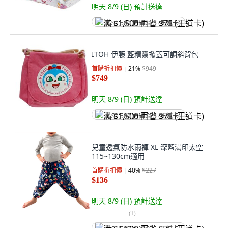
明天 8/9 (日)
預計送達
满 $1,500 再省 $75 (王道卡)
ITOH 伊藤 藍精靈掀蓋可調斜背包
首購折扣價
21
%
$949
$749
明天 8/9 (日)
預計送達
满 $1,500 再省 $75 (王道卡)
兒童透氣防水雨褲 XL 深藍滿印太空
115~130cm適用
首購折扣價
40
%
$227
$136
明天 8/9 (日)
預計送達
(
1
)