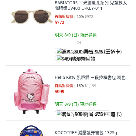
BABIATORS 平光鑰匙孔系列 兒童款太
陽眼鏡UV400 O-KEY-011
首購折扣價
20
%
$972
$772
明天 8/9 (日)
預計送達
(
5
)
满 $1,500 再省 $75 (王道卡)
$49 酷澎幣回饋
Hello Kitty 凱蒂貓 三段拉桿書包 粉色
首購折扣價
16
%
$1,199
$999
明天 8/9 (日)
預計送達
满 $1,500 再省 $75 (王道卡)
KOCOTREE 減壓護脊書包 1325g