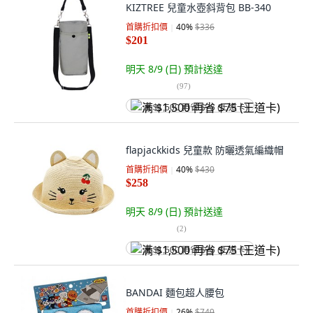
KIZTREE 兒童水壺斜背包 BB-340
首購折扣價
40
%
$336
$201
明天 8/9 (日)
預計送達
(
97
)
满 $1,500 再省 $75 (王道卡)
flapjackkids 兒童款 防曬透氣編織帽
首購折扣價
40
%
$430
$258
明天 8/9 (日)
預計送達
(
2
)
满 $1,500 再省 $75 (王道卡)
BANDAI 麵包超人腰包
首購折扣價
26
%
$749