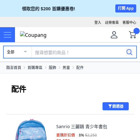
領取您的
$200
首購優惠卷!
打開 App
登入
註冊會員
客服中心
全部
酷澎首頁
首購專區
服飾
男童
配件
配件
篩選器
Sanrio 三麗鷗 青少年書包
首購折扣價
8
%
$2,250