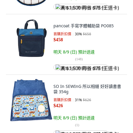
满 $1,500 再省 $75 (王道卡)
pancoat 手寫字體輔助袋 PO085
首購折扣價
30
%
$658
$458
明天 8/9 (日)
預計送達
(
148
)
满 $1,500 再省 $75 (王道卡)
SO In SEWInG 所以相縫 好好讀書書
袋 354g
首購折扣價
31
%
$626
$426
明天 8/9 (日)
預計送達
(
1
)