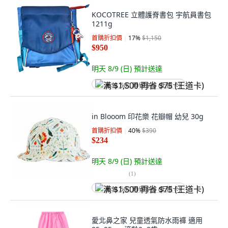
KOCOTREE 立體護脊書包 宇航員書包
1211g
首購折扣價
17
%
$1,150
$950
明天 8/9 (日)
預計送達
满 $1,500 再省 $75 (王道卡)
in Blooom 印花樂 花瓣帽 幼兒 30g
首購折扣價
40
%
$390
$234
明天 8/9 (日)
預計送達
(
1
)
满 $1,500 再省 $75 (王道卡)
愛北鼻之家 兒童透氣防水雨褲 適用