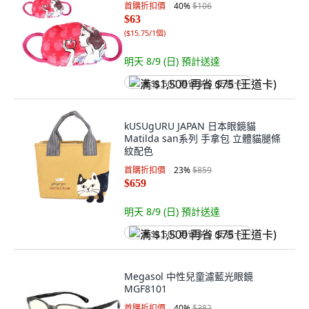
首購折扣價
40
%
$106
$63
(
$15.75/1個
)
明天 8/9 (日)
預計送達
满 $1,500 再省 $75 (王道卡)
kUSUgURU JAPAN 日本眼鏡貓
Matilda san系列 手拿包 立體貓腿條
紋配色
首購折扣價
23
%
$859
$659
明天 8/9 (日)
預計送達
满 $1,500 再省 $75 (王道卡)
Megasol 中性兒童濾藍光眼鏡
MGF8101
首購折扣價
40
%
$382