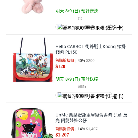
明天 8/9 (日)
預計送達
(
1
)
满 $1,500 再省 $75 (王道卡)
Hello CARBOT 衝鋒戰士Koong 頸掛
錢包 PL150
首購折扣價
40
%
$200
$120
明天 8/9 (日)
預計送達
(
685
)
满 $1,500 再省 $75 (王道卡)
UnMe 樂樂蛋龍單層後背書包 兒童 反
光 附龍娃娃公仔
首購折扣價
14
%
$1,407
$1,207