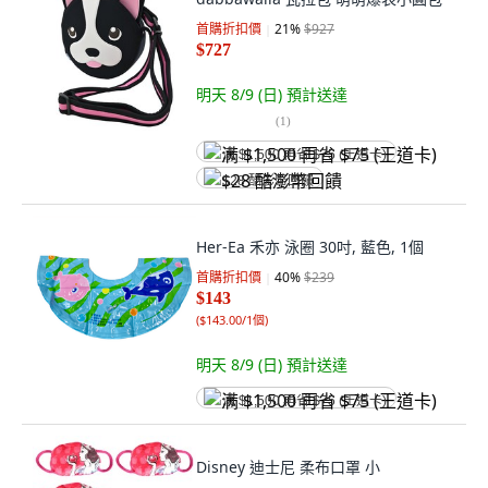
首購折扣價
21
%
$927
$727
明天 8/9 (日)
預計送達
(
1
)
满 $1,500 再省 $75 (王道卡)
$28 酷澎幣回饋
Her-Ea 禾亦 泳圈 30吋, 藍色, 1個
首購折扣價
40
%
$239
$143
(
$143.00/1個
)
明天 8/9 (日)
預計送達
满 $1,500 再省 $75 (王道卡)
Disney 迪士尼 柔布口罩 小