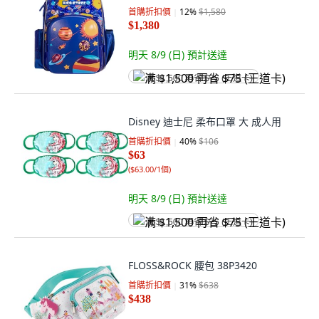
首購折扣價
12
%
$1,580
$1,380
明天 8/9 (日)
預計送達
满 $1,500 再省 $75 (王道卡)
Disney 迪士尼 柔布口罩 大 成人用
首購折扣價
40
%
$106
$63
(
$63.00/1個
)
明天 8/9 (日)
預計送達
满 $1,500 再省 $75 (王道卡)
FLOSS&ROCK 腰包 38P3420
首購折扣價
31
%
$638
$438