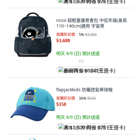
满 $1,500 再省 $75 (王道卡)
niizo 超輕量護脊書包 中低年級(身高
110~140cm)適用 宇宙黑
首購折扣價
5
%
$3,880
$3,680
明天 8/9 (日)
預計送達
(
2
)
最高再省 $184 (王道卡)
flapjackkids 防曬透氣棒球帽
首購折扣價
36
%
$550
$350
明天 8/9 (日)
預計送達
满 $1,500 再省 $75 (王道卡)