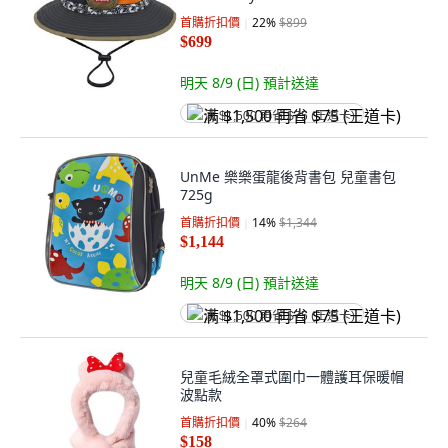
首購折扣價
22
%
$899
$699
明天 8/9 (日)
預計送達
满 $1,500 再省 $75 (王道卡)
UnMe 樂樂蛋龍後背書包 兒童書包
725g
首購折扣價
14
%
$1,344
$1,144
明天 8/9 (日)
預計送達
满 $1,500 再省 $75 (王道卡)
兒童毛絨全罩式圍巾一體護耳保暖帽
波點款
首購折扣價
40
%
$264
$158