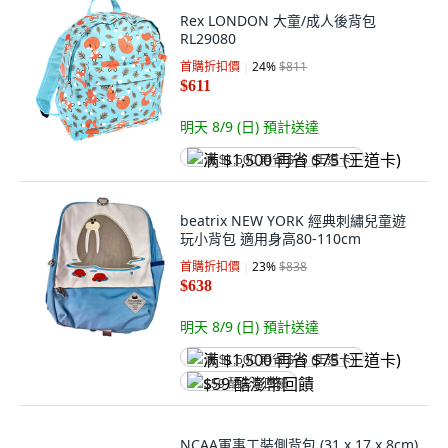
Rex LONDON 大童/成人後背包
RL29080
首購折扣價
24
%
$811
$611
明天 8/9 (日)
預計送達
满 $1,500 再省 $75 (王道卡)
beatrix NEW YORK 經典刺繡兒童遊
玩小背包 適用身高80-110cm
首購折扣價
23
%
$838
$638
明天 8/9 (日)
預計送達
满 $1,500 再省 $75 (王道卡)
$59 酷澎幣回饋
NCAA軍事工裝側背包 (31 x 17 x 8cm)