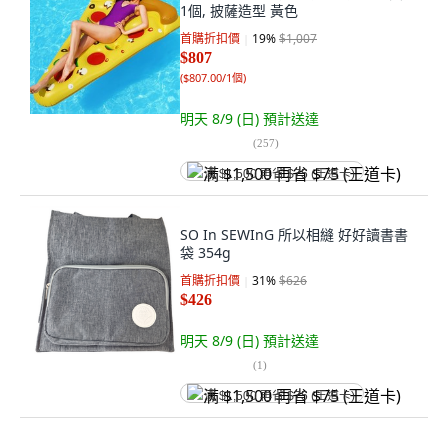
1個, 披薩造型 黃色
首購折扣價
19
%
$1,007
$807
(
$807.00/1個
)
明天 8/9 (日)
預計送達
(
257
)
满 $1,500 再省 $75 (王道卡)
SO In SEWInG 所以相縫 好好讀書書
袋 354g
首購折扣價
31
%
$626
$426
明天 8/9 (日)
預計送達
(
1
)
满 $1,500 再省 $75 (王道卡)