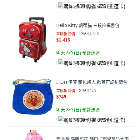
满 $1,500 再省 $75 (王道卡)
Hello Kitty 凱蒂貓 三段拉桿書包
首購折扣價
12
%
$1,615
$1,415
明天 8/9 (日)
預計送達
满 $1,500 再省 $75 (王道卡)
ITOH 伊藤 麵包超人 掀蓋可調斜背包
首購折扣價
21
%
$949
$749
明天 8/9 (日)
預計送達
满 $1,500 再省 $75 (王道卡)
愛北鼻 滿版印花 領口加高兒童防水雨