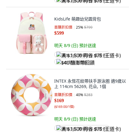
满 $1,500 再省 $75 (王道卡)
KidsLife 萌趣幼兒園背包
首購折扣價
25
%
$799
$599
明天 8/9 (日)
預計送達
满 $1,500 再省 $75 (王道卡)
$40 酷澎幣回饋
INTEX 永恆花紋帶扶手游泳圈 適9歲以
上 114cm 56269, 花朵, 1個
首購折扣價
40
%
$283
$169
(
$169.00/1個
)
明天 8/9 (日)
預計送達
满 $1,500 再省 $75 (王道卡)