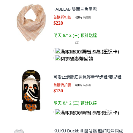
FABELAB 雙面三角圍兜
首購折扣價
40
%
$380
$228
明天 8/12 (三)
預計送達
(
2
)
满 $1,500 再省 $75 (王道卡)
$19 酷澎幣回饋
可愛止滑膠底透氣輕量學步鞋/嬰兒鞋
首購折扣價
40
%
$218
$130
明天 8/12 (三)
預計送達
满 $1,500 再省 $75 (王道卡)
KU.KU Duckbill 酷咕鴨 超好眠洞洞成