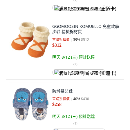
满 $1,500 再省 $75 (王道卡)
GGOMOOSIN KOMUELLO 兒童款學
步鞋 精梳棉材質
首購折扣價
39
%
$512
$312
明天 8/12 (三)
預計送達
(
2
)
满 $1,500 再省 $75 (王道卡)
防滑嬰兒鞋
首購折扣價
40
%
$430
$258
明天 8/12 (三)
預計送達
(
1
)