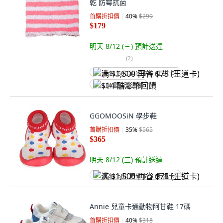
乾 防霉抗菌
首購折扣價
40
%
$299
$179
明天 8/12 (三)
預計送達
(
2
)
满 $1,500 再省 $75 (王道卡)
$14 酷澎幣回饋
GGOMOOSiN 學步鞋
首購折扣價
35
%
$565
$365
明天 8/12 (三)
預計送達
满 $1,500 再省 $75 (王道卡)
Annie 兒童卡通動物阿甘鞋 17碼
首購折扣價
40
%
$318