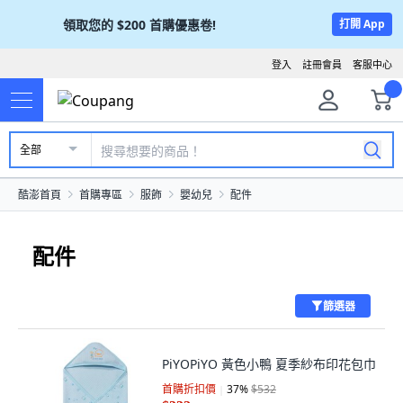
領取您的
$200
首購優惠卷!
打開 App
登入
註冊會員
客服中心
全部
酷澎首頁
首購專區
服飾
嬰幼兒
配件
配件
篩選器
PiYOPiYO 黃色小鴨 夏季紗布印花包巾
首購折扣價
37
%
$532