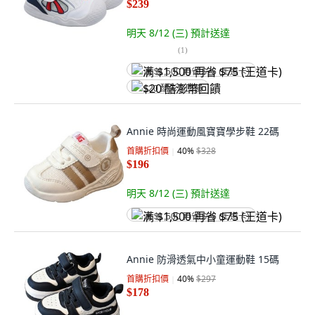
$239
明天 8/12 (三)
預計送達
(
1
)
满 $1,500 再省 $75 (王道卡)
$20 酷澎幣回饋
Annie 時尚運動風寶寶學步鞋 22碼
首購折扣價
40
%
$328
$196
明天 8/12 (三)
預計送達
满 $1,500 再省 $75 (王道卡)
Annie 防滑透氣中小童運動鞋 15碼
首購折扣價
40
%
$297
$178