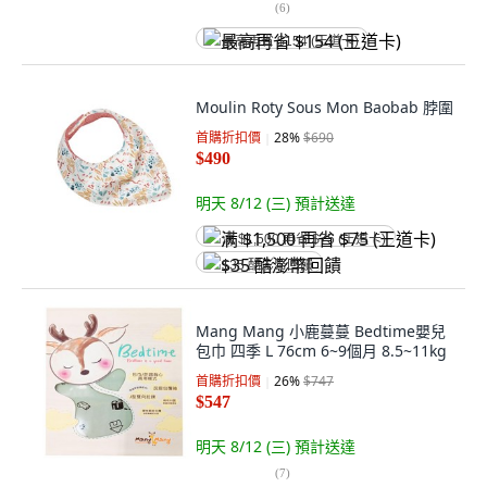
(
6
)
最高再省 $154 (王道卡)
Moulin Roty Sous Mon Baobab 脖圍
首購折扣價
28
%
$690
$490
明天 8/12 (三)
預計送達
满 $1,500 再省 $75 (王道卡)
$35 酷澎幣回饋
Mang Mang 小鹿蔓蔓 Bedtime嬰兒
包巾 四季 L 76cm 6~9個月 8.5~11kg
首購折扣價
26
%
$747
$547
明天 8/12 (三)
預計送達
(
7
)