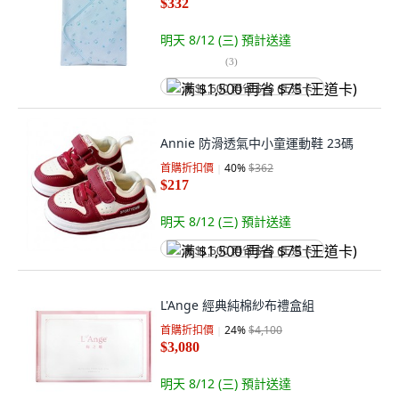
$332
明天 8/12 (三)
預計送達
(
3
)
满 $1,500 再省 $75 (王道卡)
Annie 防滑透氣中小童運動鞋 23碼
首購折扣價
40
%
$362
$217
明天 8/12 (三)
預計送達
满 $1,500 再省 $75 (王道卡)
L'Ange 經典純棉紗布禮盒組
首購折扣價
24
%
$4,100
$3,080
明天 8/12 (三)
預計送達