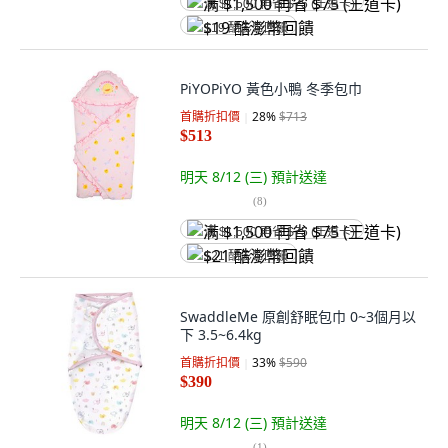
满 $1,500 再省 $75 (王道卡)
$19 酷澎幣回饋
PiYOPiYO 黃色小鴨 冬季包巾
首購折扣價
28
%
$713
$513
明天 8/12 (三)
預計送達
(
8
)
满 $1,500 再省 $75 (王道卡)
$21 酷澎幣回饋
SwaddleMe 原創舒眠包巾 0~3個月以
下 3.5~6.4kg
首購折扣價
33
%
$590
$390
明天 8/12 (三)
預計送達
(
1
)