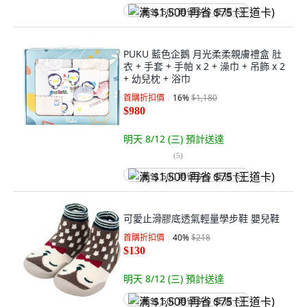
满 $1,500 再省 $75 (王道卡)
PUKU 藍色企鵝 月光柔柔親膚禮盒 肚
衣 + 手套 + 手帕 x 2 + 澡巾 + 吊飾 x 2
+ 幼兒枕 + 浴巾
首購折扣價
16
%
$1,180
$980
明天 8/12 (三)
預計送達
(
5
)
满 $1,500 再省 $75 (王道卡)
可愛止滑膠底透氣輕量學步鞋 嬰兒鞋
首購折扣價
40
%
$218
$130
明天 8/12 (三)
預計送達
满 $1,500 再省 $75 (王道卡)