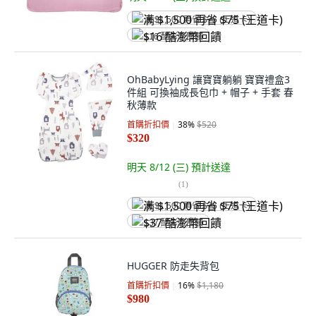
满 $1,500 再省 $75 (王道卡)
$16 酷澎幣回饋
OhBabyLying 讓寶寶躺躺 寶寶禮盒3
件組 可換袖成長包巾 + 帽子 + 手套 春
秋薄款
首購折扣價
38
%
$520
$320
明天 8/12 (三)
預計送達
(
1
)
满 $1,500 再省 $75 (王道卡)
$37 酷澎幣回饋
HUGGER 防走失背包
首購折扣價
16
%
$1,180
$980