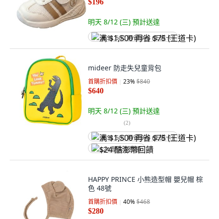
$196
明天 8/12 (三)
預計送達
满 $1,500 再省 $75 (王道卡)
mideer 防走失兒童背包
首購折扣價
23
%
$840
$640
明天 8/12 (三)
預計送達
(
2
)
满 $1,500 再省 $75 (王道卡)
$24 酷澎幣回饋
HAPPY PRINCE 小熊造型帽 嬰兒帽 棕
色 48號
首購折扣價
40
%
$468
$280