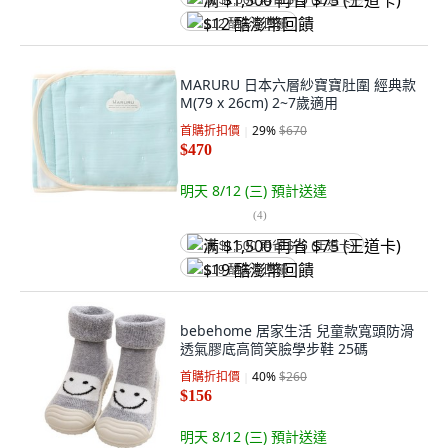
满 $1,500 再省 $75 (王道卡)
$12 酷澎幣回饋
MARURU 日本六層紗寶寶肚圍 經典款
M(79 x 26cm) 2~7歲適用
首購折扣價
29
%
$670
$470
明天 8/12 (三)
預計送達
(
4
)
满 $1,500 再省 $75 (王道卡)
$19 酷澎幣回饋
bebehome 居家生活 兒童款寬頭防滑
透氣膠底高筒笑臉學步鞋 25碼
首購折扣價
40
%
$260
$156
明天 8/12 (三)
預計送達