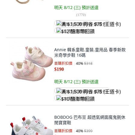
明天 8/12 (三)
預計送達
(
1770
)
满 $1,500 再省 $75 (王道卡)
$12 酷澎幣回饋
Annie 韓系童鞋.童裝.童用品 春季新款
米奇學步鞋 16碼
首購折扣價
40
%
$318
$190
明天 8/12 (三)
預計送達
满 $1,500 再省 $75 (王道卡)
$10 酷澎幣回饋
BOBDOG 巴布豆 超透氣網面魔鬼氈休
閒寶寶鞋
首購折扣價
40
%
$399