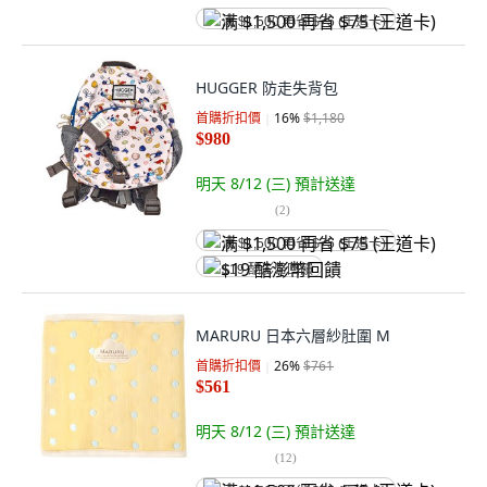
满 $1,500 再省 $75 (王道卡)
HUGGER 防走失背包
首購折扣價
16
%
$1,180
$980
明天 8/12 (三)
預計送達
(
2
)
满 $1,500 再省 $75 (王道卡)
$19 酷澎幣回饋
MARURU 日本六層紗肚圍 M
首購折扣價
26
%
$761
$561
明天 8/12 (三)
預計送達
(
12
)