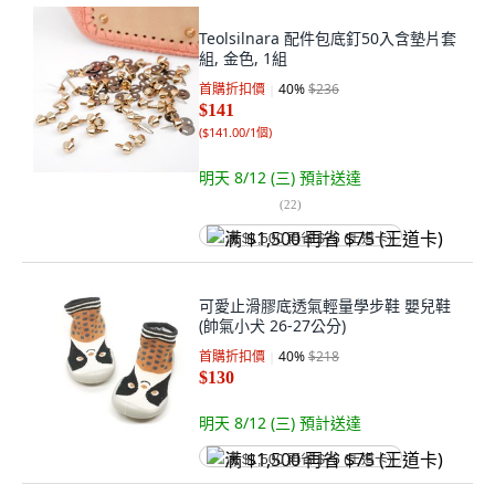
Teolsilnara 配件包底釘50入含墊片套
組, 金色, 1組
首購折扣價
40
%
$236
$141
(
$141.00/1個
)
明天 8/12 (三)
預計送達
(
22
)
满 $1,500 再省 $75 (王道卡)
可愛止滑膠底透氣輕量學步鞋 嬰兒鞋
(帥氣小犬 26-27公分)
首購折扣價
40
%
$218
$130
明天 8/12 (三)
預計送達
满 $1,500 再省 $75 (王道卡)