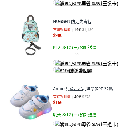
满 $1,500 再省 $75 (王道卡)
HUGGER 防走失背包
首購折扣價
16
%
$1,180
$980
明天 8/12 (三)
預計送達
(
4
)
满 $1,500 再省 $75 (王道卡)
$19 酷澎幣回饋
Annie 兒童星星亮燈學步鞋 22碼
首購折扣價
40
%
$278
$166
明天 8/12 (三)
預計送達
满 $1,500 再省 $75 (王道卡)