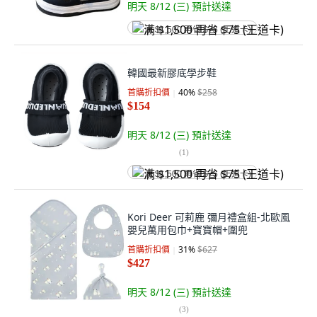
明天 8/12 (三)
預計送達
满 $1,500 再省 $75 (王道卡)
韓國最新膠底學步鞋
首購折扣價
40
%
$258
$154
明天 8/12 (三)
預計送達
(
1
)
满 $1,500 再省 $75 (王道卡)
Kori Deer 可莉鹿 彌月禮盒組-北歐風
嬰兒萬用包巾+寶寶帽+圍兜
首購折扣價
31
%
$627
$427
明天 8/12 (三)
預計送達
(
3
)