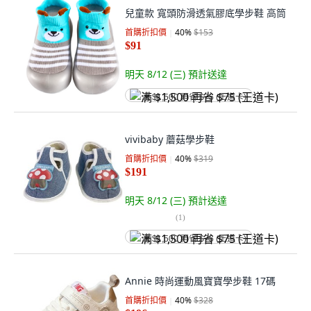
兒童款 寬頭防滑透氣膠底學步鞋 高筒
首購折扣價
40
%
$153
$91
明天 8/12 (三)
預計送達
满 $1,500 再省 $75 (王道卡)
vivibaby 蘑菇學步鞋
首購折扣價
40
%
$319
$191
明天 8/12 (三)
預計送達
(
1
)
满 $1,500 再省 $75 (王道卡)
Annie 時尚運動風寶寶學步鞋 17碼
首購折扣價
40
%
$328