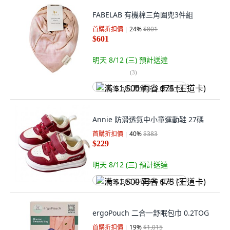
FABELAB 有機棉三角圍兜3件組
首購折扣價
24
%
$801
$601
明天 8/12 (三)
預計送達
(
3
)
满 $1,500 再省 $75 (王道卡)
Annie 防滑透氣中小童運動鞋 27碼
首購折扣價
40
%
$383
$229
明天 8/12 (三)
預計送達
满 $1,500 再省 $75 (王道卡)
ergoPouch 二合一舒眠包巾 0.2TOG
首購折扣價
19
%
$1,015