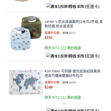
满 $1,500 再省 $75 (王道卡)
carter's 防水接漏圍兜口水巾2件組 柔
軟舒適 防水易清潔
首購折扣價
40
%
$321
$192
明天 8/12 (三)
預計送達
满 $1,500 再省 $75 (王道卡)
Kori Deer 可莉鹿 嬰兒成長紀錄萬用
透氣竹纖維雙層紗布包巾
首購折扣價
40
%
$400
$240
明天 8/12 (三)
預計送達
(
2
)