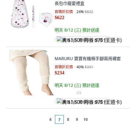
長包巾寵愛禮盒
首購折扣價
24
%
$822
$622
明天 8/12 (三)
預計送達
满 $1,500 再省 $75 (王道卡)
MARURU 寶寶有機棉手腳兩用襪套
首購折扣價
40
%
$391
$234
明天 8/12 (三)
預計送達
(
1
)
满 $1,500 再省 $75 (王道卡)
6
8
9
10
7