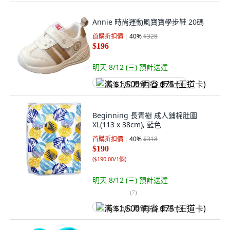
Annie 時尚運動風寶寶學步鞋 20碼
首購折扣價
40
%
$328
$196
明天 8/12 (三)
預計送達
满 $1,500 再省 $75 (王道卡)
Beginning 長青樹 成人鋪棉肚圍
XL(113 x 38cm), 藍色
首購折扣價
40
%
$318
$190
(
$190.00/1個
)
明天 8/12 (三)
預計送達
(
7
)
满 $1,500 再省 $75 (王道卡)