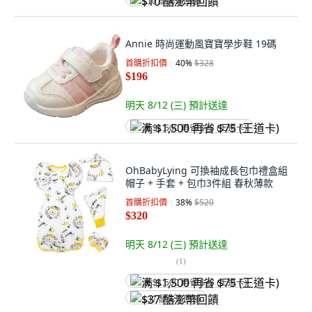
$10 酷澎幣回饋
Annie 時尚運動風寶寶學步鞋 19碼
首購折扣價
40
%
$328
$196
明天 8/12 (三)
預計送達
满 $1,500 再省 $75 (王道卡)
OhBabyLying 可換袖成長包巾禮盒組
帽子 + 手套 + 包巾3件組 春秋薄款
首購折扣價
38
%
$520
$320
明天 8/12 (三)
預計送達
(
1
)
满 $1,500 再省 $75 (王道卡)
$37 酷澎幣回饋