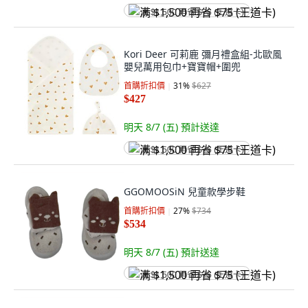
满 $1,500 再省 $75 (王道卡)
Kori Deer 可莉鹿 彌月禮盒組-北歐風
嬰兒萬用包巾+寶寶帽+圍兜
首購折扣價
31
%
$627
$427
明天 8/7 (五)
預計送達
满 $1,500 再省 $75 (王道卡)
GGOMOOSiN 兒童款學步鞋
首購折扣價
27
%
$734
$534
明天 8/7 (五)
預計送達
满 $1,500 再省 $75 (王道卡)