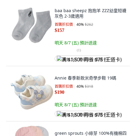
baa baa sheepz 抱抱羊 ZZZ幼童短襪
灰色 2-3歲適用
首購折扣價
40
%
$262
$157
明天 8/7 (五)
預計送達
(
1
)
满 $1,500 再省 $75 (王道卡)
Annie 春季新款米奇學步鞋 19碼
首購折扣價
40
%
$318
$190
明天 8/7 (五)
預計送達
满 $1,500 再省 $75 (王道卡)
green sprouts 小綠芽 100%有機棉四