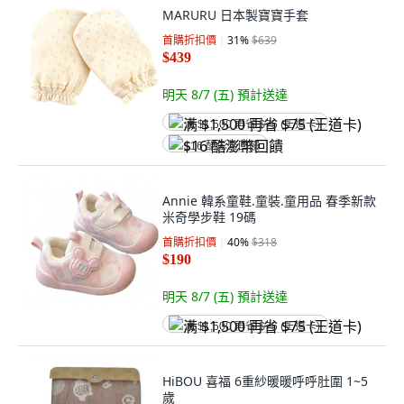
MARURU 日本製寶寶手套
首購折扣價
31
%
$639
$439
明天 8/7 (五)
預計送達
满 $1,500 再省 $75 (王道卡)
$16 酷澎幣回饋
Annie 韓系童鞋.童裝.童用品 春季新款
米奇學步鞋 19碼
首購折扣價
40
%
$318
$190
明天 8/7 (五)
預計送達
满 $1,500 再省 $75 (王道卡)
HiBOU 喜福 6重紗暖暖呼呼肚圍 1~5
歲