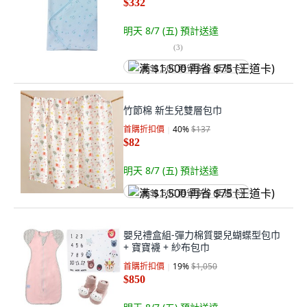
$332
明天 8/7 (五)
預計送達
(
3
)
满 $1,500 再省 $75 (王道卡)
竹節棉 新生兒雙層包巾
首購折扣價
40
%
$137
$82
明天 8/7 (五)
預計送達
满 $1,500 再省 $75 (王道卡)
嬰兒禮盒組-彈力棉質嬰兒蝴蝶型包巾
+ 寶寶襪 + 紗布包巾
首購折扣價
19
%
$1,050
$850