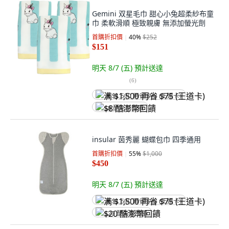
Gemini 双星毛巾 甜心小兔超柔紗布童
巾 柔軟滑順 極致親膚 無添加螢光劑
首購折扣價
40
%
$252
$151
明天 8/7 (五)
預計送達
(
6
)
满 $1,500 再省 $75 (王道卡)
$8 酷澎幣回饋
insular 茵秀麗 蝴蝶包巾 四季通用
首購折扣價
55
%
$1,000
$450
明天 8/7 (五)
預計送達
满 $1,500 再省 $75 (王道卡)
$20 酷澎幣回饋