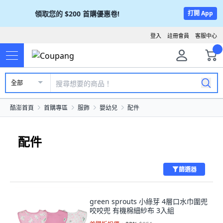
領取您的
$200
首購優惠卷!
打開 App
登入
註冊會員
客服中心
全部
酷澎首頁
首購專區
服飾
嬰幼兒
配件
配件
篩選器
green sprouts 小綠芽 4層口水巾圍兜
咬咬兜 有機棉細紗布 3入組