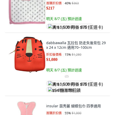
首購折扣價
40
%
$363
$217
明天 8/7 (五)
預計送達
满 $1,500 再省 $75 (王道卡)
dabbawalla 瓦拉包 防走失後背包 29
x 24 x 12cm 適用70~100cm
折扣後價格
15
%
$1,280
$1,080
明天 8/7 (五)
預計送達
(
2
)
满 $1,500 再省 $75 (王道卡)
$54 酷澎幣回饋
insular 茵秀麗 蝴蝶包巾 四季通用
首購折扣價
55
%
$1,000