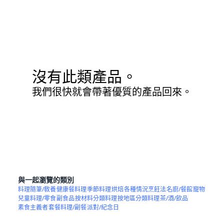
沒有此類產品。
我們很快就會帶著優質的產品回來。
與一起瀏覽的類別
料理隨筆/敎養
健康餐料理
季節料理
烘焙
各種情況烹飪法
名廚/餐館
寵物
兒童料理/零食
副食品
按材料分類料理
按地區分類料理
茶/酒/飲品
素食主義者
套餐料理/副餐
派對/紀念日