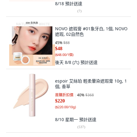
8/18
預計送達
(
7
)
NOVO 遮瑕膏 #01象牙白, 1個, NOVO
遮瑕, 02自然色
45
%
$88
$48
(
$48.00/1個
)
後天 8/8 (六)
預計送達
espoir 艾絲珀 輕柔暈染遮瑕膏 10g, 1
個, 香草
首購折扣價
40
%
$368
$220
(
$220.00/10g
)
8/10 星期一
預計送達
(
537
)