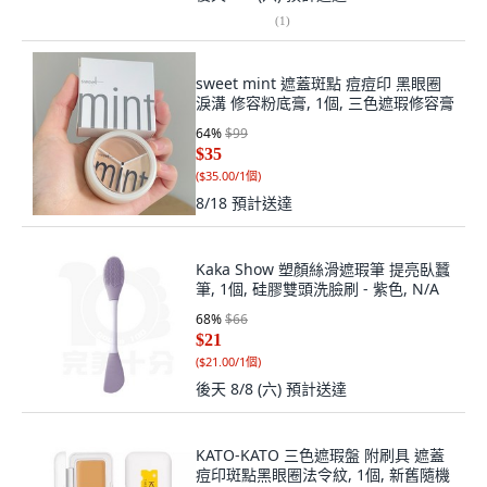
(
1
)
sweet mint 遮蓋斑點 痘痘印 黑眼圈
淚溝 修容粉底膏, 1個, 三色遮瑕修容膏
64
%
$99
$35
(
$35.00/1個
)
8/18
預計送達
Kaka Show 塑顏絲滑遮瑕筆 提亮臥蠶
筆, 1個, 硅膠雙頭洗臉刷 - 紫色, N/A
68
%
$66
$21
(
$21.00/1個
)
後天 8/8 (六)
預計送達
KATO-KATO 三色遮瑕盤 附刷具 遮蓋
痘印斑點黑眼圈法令紋, 1個, 新舊隨機