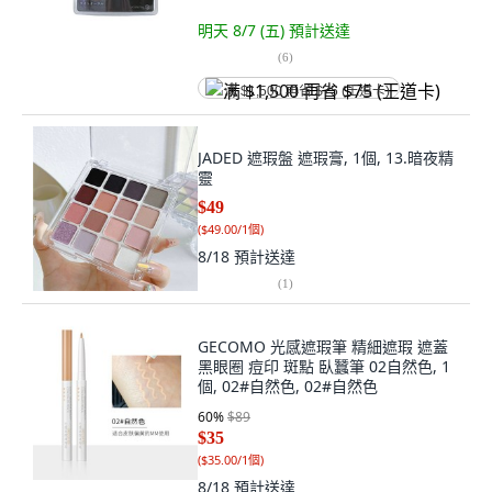
明天 8/7 (五)
預計送達
(
6
)
满 $1,500 再省 $75 (王道卡)
JADED 遮瑕盤 遮瑕膏, 1個, 13.暗夜精
靈
$49
(
$49.00/1個
)
8/18
預計送達
(
1
)
GECOMO 光感遮瑕筆 精細遮瑕 遮蓋
黑眼圈 痘印 斑點 臥蠶筆 02自然色, 1
個, 02#自然色, 02#自然色
60
%
$89
$35
(
$35.00/1個
)
8/18
預計送達