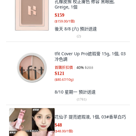
孔橡皮擦 校正膚色 修容 黑眼圈,
Greige, 1個
$159
(
$159.00/1個
)
後天 8/8 (六)
預計送達
(
2
)
tfit Cover Up Pro遮瑕膏 15g, 1個, 03
冷色調
首購折扣價
40
%
$203
$121
(
$80.67/10g
)
8/10 星期一
預計送達
(
1761
)
花仙子 提亮遮瑕液, 1個, 03#香草白巧
$48
(
$48.00/1個
)