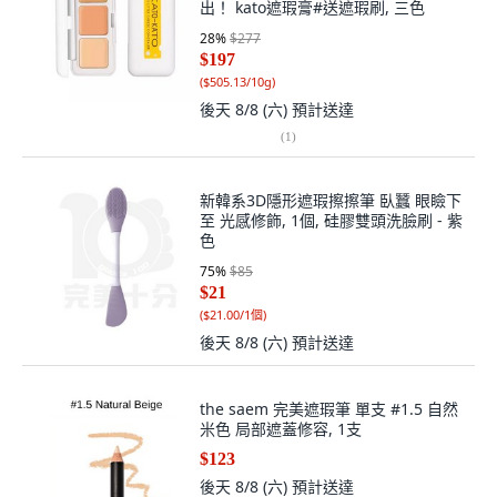
出！ kato遮瑕膏#送遮瑕刷, 三色
28
%
$277
$197
(
$505.13/10g
)
後天 8/8 (六)
預計送達
(
1
)
新韓系3D隱形遮瑕擦擦筆 臥蠶 眼瞼下
至 光感修飾, 1個, 硅膠雙頭洗臉刷 - 紫
色
75
%
$85
$21
(
$21.00/1個
)
後天 8/8 (六)
預計送達
the saem 完美遮瑕筆 單支 #1.5 自然
米色 局部遮蓋修容, 1支
$123
後天 8/8 (六)
預計送達