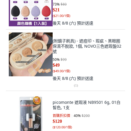
73
%
$80
$21
(
$21.00/1個
)
後天 8/8 (六)
預計送達
(附鏡子刷具) - 遮痘印、瑕疵、黑眼圈
保濕不脫妝, 1個, NOVO三色遮瑕盤02
號
50
%
$99
$49
(
$49.00/1個
)
後天 8/8 (六)
預計送達
(
1
)
picomonte 遮瑕液 NB9501 6g, 01白
皙色, 1支
首購折扣價
40
%
$200
$120
(
$120.00/1個
)