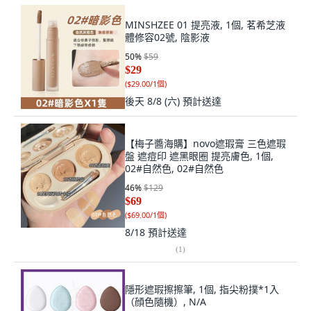
MINSHZEE 01 提亮液, 1個, 茗希芝液
體修容02號, 陰影液
50
%
$59
$29
(
$29.00/1個
)
後天 8/8 (六)
預計送達
【梅子醬海購】novo遮瑕膏 三色遮瑕
盤 遮痘印 遮黑眼圈 提亮膚色, 1個,
02#自然色, 02#自然色
46
%
$129
$69
(
$69.00/1個
)
8/18
預計送達
(
1
)
隱形遮瑕擦擦筆, 1個, 指尖粉撲*1入
（顔色隨機）, N/A