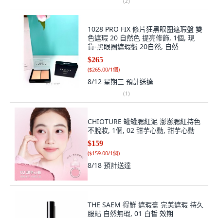
(
2
)
1028 PRO FIX 修片狂黑眼圈遮瑕盤 雙
色遮瑕 20 自然色 提亮修飾, 1個, 現
貨-黑眼圈遮瑕盤 20自然, 自然
$265
(
$265.00/1個
)
8/12 星期三
預計送達
(
1
)
CHIOTURE 罐罐腮紅泥 澎澎腮紅持色
不脫妝, 1個, 02 甜芋心動, 甜芋心動
$159
(
$159.00/1個
)
8/18
預計送達
THE SAEM 得鮮 遮瑕膏 完美遮瑕 持久
服貼 自然無瑕, 01 白皙 效期