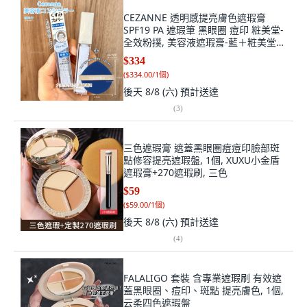
CEZANNE 透明感提亮膚色遮瑕膏
SPF19 PA 遮瑕筆 黑眼圈 痘印 粧美堂-
全效粉撲, 美容液遮瑕膏-藍＋粧美堂-
全效粉撲, 1個
$334
(
$334.00/1個
)
後天 8/8 (六)
預計送達
(
3
)
三色遮瑕膏 遮蓋黑眼圈痘痘印臉部斑
點修容提亮遮瑕盤, 1個, XUXU小金盾
遮瑕膏+270遮瑕刷, 三色
$59
(
$59.00/1個
)
後天 8/8 (六)
預計送達
(
4
)
FALALIGO 套裝 含專業遮瑕刷 有效遮
蓋黑眼圈、痘印、斑點 提亮膚色, 1個,
云柔四色遮瑕盤