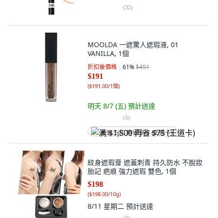
(
32
)
MOOLDA 一遮驚人遮瑕液, 01
VANILLA, 1個
折扣後價格
61
%
$491
$191
(
$191.00/1個
)
明天 8/7 (五)
預計送達
(
5
)
满 $1,500 再省 $75 (王道卡)
紋身遮瑕膏 遮蓋刺青 持久防水 不脫妝
胎記 疤痕 強力遮瑕 雙色, 1個
$198
(
$198.00/10g
)
8/11 星期二
預計送達
(
3
)