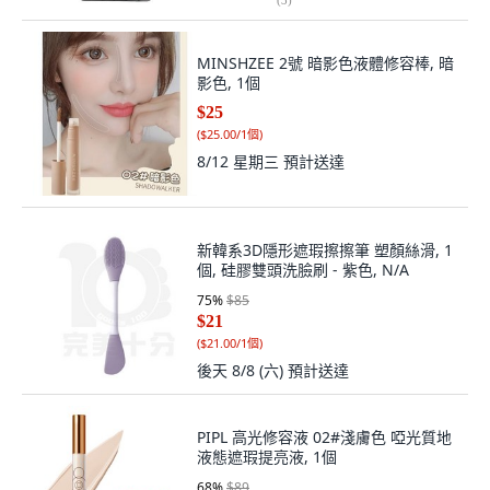
MINSHZEE 2號 暗影色液體修容棒, 暗
影色, 1個
$25
(
$25.00/1個
)
8/12 星期三
預計送達
新韓系3D隱形遮瑕擦擦筆 塑顏絲滑, 1
個, 硅膠雙頭洗臉刷 - 紫色, N/A
75
%
$85
$21
(
$21.00/1個
)
後天 8/8 (六)
預計送達
PIPL 高光修容液 02#淺膚色 啞光質地
液態遮瑕提亮液, 1個
68
%
$89