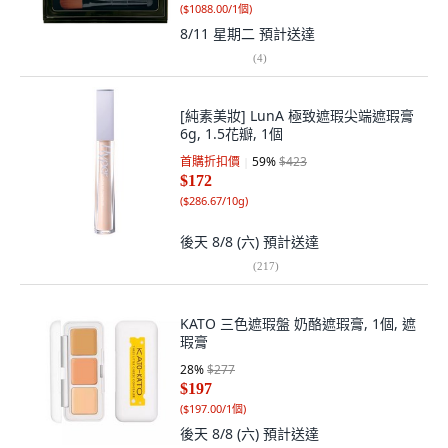
(
$1088.00/1個
)
8/11 星期二
預計送達
(
4
)
[純素美妝] LunA 極致遮瑕尖端遮瑕膏
6g, 1.5花瓣, 1個
首購折扣價
59
%
$423
$172
(
$286.67/10g
)
後天 8/8 (六)
預計送達
(
217
)
KATO 三色遮瑕盤 奶酪遮瑕膏, 1個, 遮
瑕膏
28
%
$277
$197
(
$197.00/1個
)
後天 8/8 (六)
預計送達