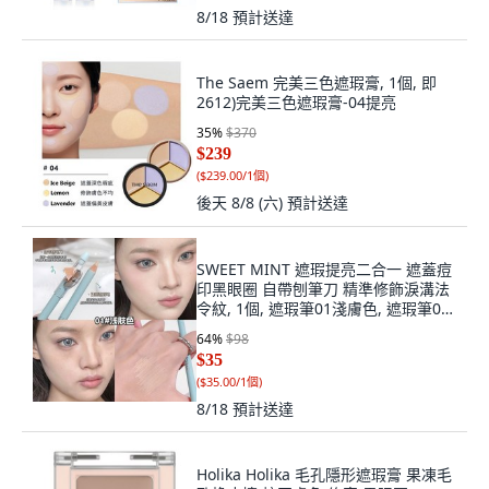
8/18
預計送達
The Saem 完美三色遮瑕膏, 1個, 即
2612)完美三色遮瑕膏-04提亮
35
%
$370
$239
(
$239.00/1個
)
後天 8/8 (六)
預計送達
SWEET MINT 遮瑕提亮二合一 遮蓋痘
印黑眼圈 自帶刨筆刀 精準修飾淚溝法
令紋, 1個, 遮瑕筆01淺膚色, 遮瑕筆01
淺膚色
64
%
$98
$35
(
$35.00/1個
)
8/18
預計送達
Holika Holika 毛孔隱形遮瑕膏 果凍毛