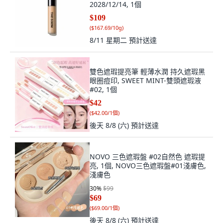
2028/12/14, 1個
$109
(
$167.69/10g
)
8/11 星期二
預計送達
雙色遮瑕提亮筆 輕薄水潤 持久遮瑕黑
眼圈痘印, SWEET MINT-雙頭遮瑕液
#02, 1個
$42
(
$42.00/1個
)
後天 8/8 (六)
預計送達
NOVO 三色遮瑕盤 #02自然色 遮瑕提
亮, 1個, NOVO三色遮瑕盤#01淺膚色,
淺膚色
30
%
$99
$69
(
$69.00/1個
)
後天 8/8 (六)
預計送達