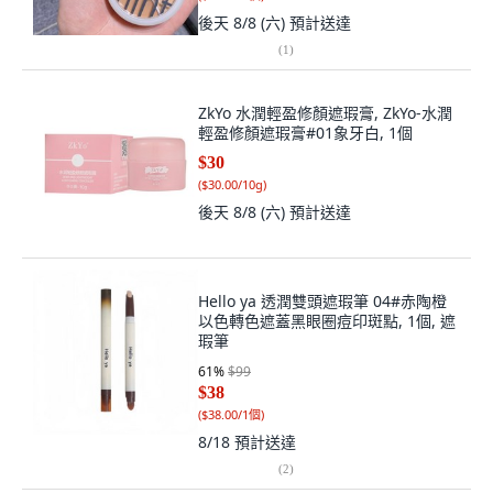
後天 8/8 (六)
預計送達
(
1
)
ZkYo 水潤輕盈修顏遮瑕膏, ZkYo-水潤
輕盈修顏遮瑕膏#01象牙白, 1個
$30
(
$30.00/10g
)
後天 8/8 (六)
預計送達
Hello ya 透潤雙頭遮瑕筆 04#赤陶橙
以色轉色遮蓋黑眼圈痘印斑點, 1個, 遮
瑕筆
61
%
$99
$38
(
$38.00/1個
)
8/18
預計送達
(
2
)