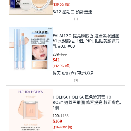
(
$59.00/1個
)
8/12 星期三
預計送達
(
1
)
FALALIGO 提亮膨脹色 遮蓋黑眼圈痘
印 水潤服帖, 1個, PIPL-貼貼美顏遮瑕
乳 #03, #03
23
%
$55
$42
(
$42.00/1個
)
後天 8/8 (六)
預計送達
(
3
)
HOLIKA HOLIKA 單色遮瑕膏 10
ROSY 遮蓋黑眼圈 修容提亮 校正膚色,
1個
10
%
$188
$169
(
$169.00/1個
)