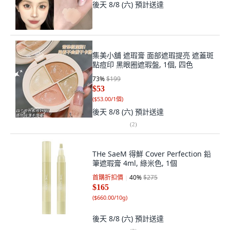
後天 8/8 (六)
預計送達
集美小舖 遮瑕膏 面部遮瑕提亮 遮蓋斑
點痘印 黑眼圈遮瑕盤, 1個, 四色
73
%
$199
$53
(
$53.00/1個
)
後天 8/8 (六)
預計送達
(
2
)
THe SaeM 得鮮 Cover Perfection 鉛
筆遮瑕膏 4ml, 綠米色, 1個
首購折扣價
40
%
$275
$165
(
$660.00/10g
)
後天 8/8 (六)
預計送達