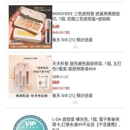
MINSHZEE 三色遮瑕膏 遮蓋黑眼圈痘
印, 1個, 奶酪三色遮瑕盤+遮瑕刷
$49
(
$49.00/1個
)
後天 8/8 (六)
預計送達
(
1
)
天天秒發 提亮膚色面部修容, 1個, 主打
色!!蜜束-面部修飾液#04
50
%
$138
$69
(
$69.00/1個
)
後天 8/8 (六)
預計送達
(
1
)
L-DA 遮瑕膏 裸米色, 1個, 電子售後保
障卡,訂單未滿99不出貨【不含運費】,
N/A