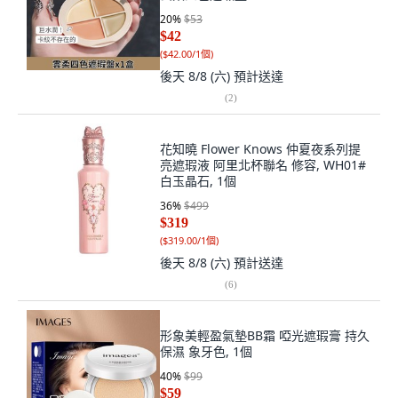
20
%
$53
$42
(
$42.00/1個
)
後天 8/8 (六)
預計送達
(
2
)
花知曉 Flower Knows 仲夏夜系列提
亮遮瑕液 阿里北杯聯名 修容, WH01#
白玉晶石, 1個
36
%
$499
$319
(
$319.00/1個
)
後天 8/8 (六)
預計送達
(
6
)
形象美輕盈氣墊BB霜 啞光遮瑕膏 持久
保濕 象牙色, 1個
40
%
$99
$59