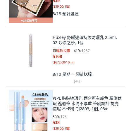
$59
(
$59.00/1個
)
8/18
預計送達
Huxley 舒緩遮瑕持妝防曬乳 2.5ml,
02 沙漠之沙, 1個
首購折扣價
41
%
$287
$168
(
$672.00/10ml
)
8/10 星期一
預計送達
(
442
)
PIPL 貼貼遮瑕乳 適合所有膚色 精準遮
瑕 遮瑕筆 水潤不厚重 筆刷設計 提亮
遮瑕 不卡粉 QJ2803, 1個, 03#
50
%
$76
$38
(
$38.00/1個
)