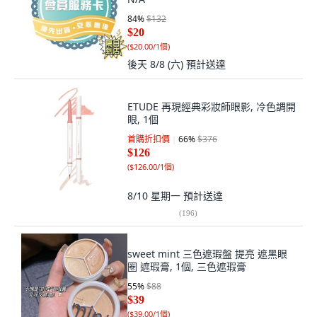
84
%
$132
$20
(
$20.00/1個
)
後天 8/8 (六)
預計送達
ETUDE 再現經典彩妝師眼影, 冷色調開
眼, 1個
首購折扣價
66
%
$376
$126
(
$126.00/1個
)
8/10 星期一
預計送達
(
196
)
sweet mint 三色遮瑕盤 提亮 遮黑眼
圈 遮瑕膏, 1個, 三色遮瑕膏
55
%
$88
$39
(
$39.00/1個
)