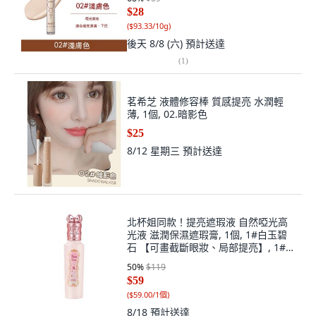
$28
(
$93.33/10g
)
後天 8/8 (六)
預計送達
(
1
)
茗希芝 液體修容棒 質感提亮 水潤輕
薄, 1個, 02.暗影色
$25
8/12 星期三
預計送達
北杯姐同款！提亮遮瑕液 自然啞光高
光液 滋潤保濕遮瑕膏, 1個, 1#白玉碧
石 【可畫截斷眼妝、局部提亮】, 1#
白玉碧石【可畫截斷眼妝 區域性提
50
%
$119
亮】
$59
(
$59.00/1個
)
8/18
預計送達