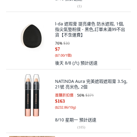
(
1
)
l-da 遮瑕膏 提亮膚色 防水遮瑕, 1個,
指尖氣墊粉撲 - 黑色,訂單未滿99不出
貨【不含運費】
76
%
$30
$7
(
$7.00/1個
)
後天 8/8 (六)
預計送達
NATINDA Aura 完美遮瑕遮瑕膏 3.5g,
21號 亮米色, 2個
首購折扣價
56
%
$371
$163
(
$232.86/10g
)
8/10 星期一
預計送達
(
105
)