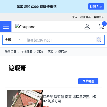
領取您的
$200
首購優惠卷!
打開 App
登入
註冊會員
客服中心
全部
酷澎首頁
美妝保養
彩妝
底妝
遮瑕膏
遮瑕膏
篩選器
茗希芝 遮瑕盤 提亮 遮瑕黑眼圈, 1個,
02.奶茶可可