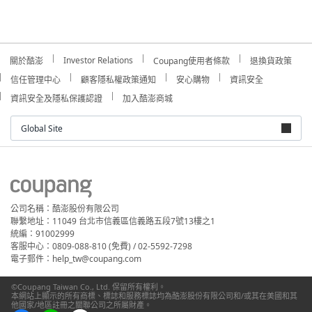
Investor Relations
關於酷澎
Coupang使用者條款
退換貨政策
信任管理中心
顧客隱私權政策通知
安心購物
資訊安全
資訊安全及隱私保護認證
加入酷澎商城
Global Site
公司名稱：酷澎股份有限公司
聯繫地址：11049 台北市信義區信義路五段7號13樓之1
統編：91002999
客服中心：0809-088-810 (免費) / 02-5592-7298
電子郵件：help_tw@coupang.com
©Coupang Taiwan Co., Ltd. 保留所有權利。
本網站上顯示的所有商標、標誌和服務標誌均為酷澎股份有限公司和/或其在美國和其
他國家/地區註冊之關聯公司之所屬財產。