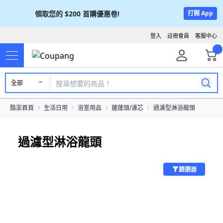
領取您的
$200
首購優惠卷!
打開 App
登入
註冊會員
客服中心
全部
酷澎首頁
生活日用
浴室用品
蓮蓬頭/濾芯
過濾型淋浴龍頭
過濾型淋浴龍頭
篩選器